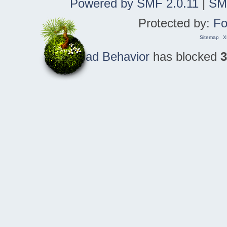
Powered by SMF 2.0.11
|
SM
Protected by:
Fo
Sitemap
X
Bad Behavior
has blocked
3