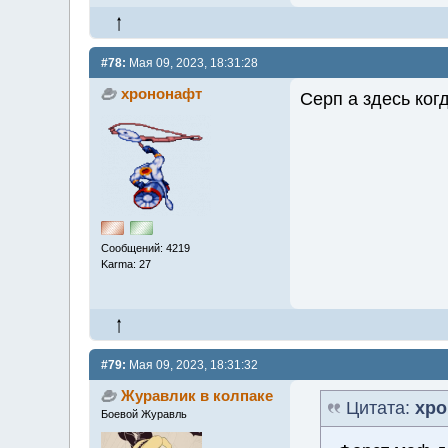
#78:
Мая 09, 2023, 18:31:28
хрононафт
Серп а здесь ког
Сообщений: 4219
Karma: 27
#79:
Мая 09, 2023, 18:31:32
Журавлик в колпаке
Цитата:
хро
Боевой Журавль