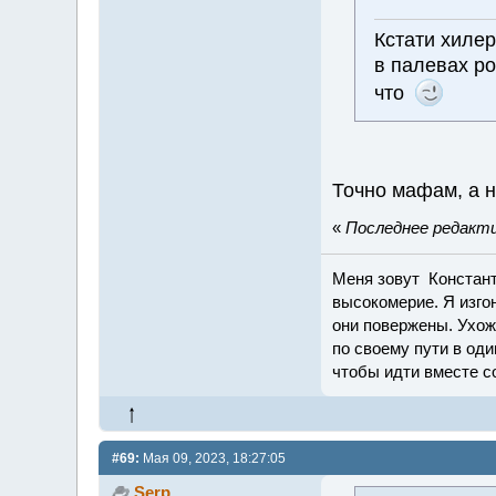
Кстати хилер
в палевах р
что
Точно мафам, а 
«
Последнее редактир
Меня зовут Константи
высокомерие. Я изго
они повержены. Ухож
по своему пути в оди
чтобы идти вместе с
#69:
Мая 09, 2023, 18:27:05
Serp