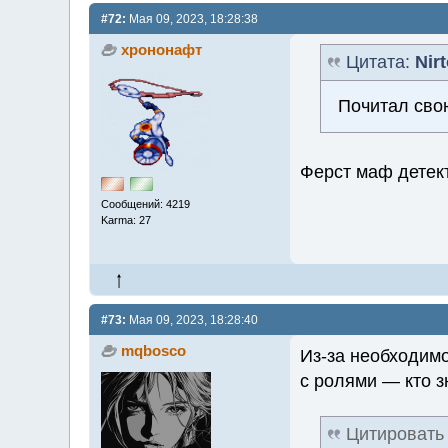
#72:
Мая 09, 2023, 18:28:38
хрононафт
Цитата:
Nir
Почитал сво
Ферст маф детект
Сообщений: 4219
Karma: 27
#73:
Мая 09, 2023, 18:28:40
mqbosco
Из-за необходимо
с ролями — кто 
Цитировать