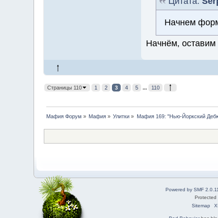
Цитата:
Ser
Начнем форм
Начнём, оставим 
Страницы 110
1
2
3
4
5
...
110
Мафия Форум
»
Мафия
»
Улитки
»
Мафия 169: "Нью-Йоркский Деб
Powered by SMF 2.0.1
Protected
Sitemap
X