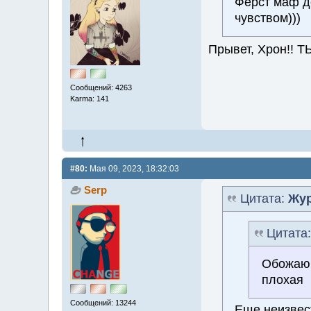
Ферст маф д
чувством)))
Прывет, Хрон!! 
Сообщений: 4263
Karma: 141
#80:
Мая 09, 2023, 18:32:03
Serp
Цитата:
Жур
Цитата
Обожаю 
плохая
Сообщений: 13244
Еще неизвес