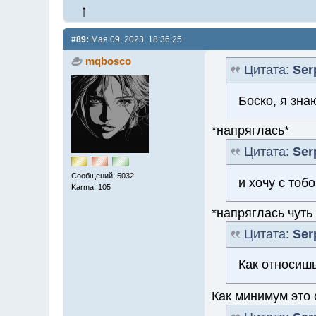
#89:
Мая 09, 2023, 18:36:25
mqbosco
Цитата:
Ser
Боско, я зна
*напряглась*
Цитата:
Ser
Сообщений: 5032
и хочу с тоб
Karma: 105
*напряглась чуть
Цитата:
Ser
Как относишь
Как минимум это 