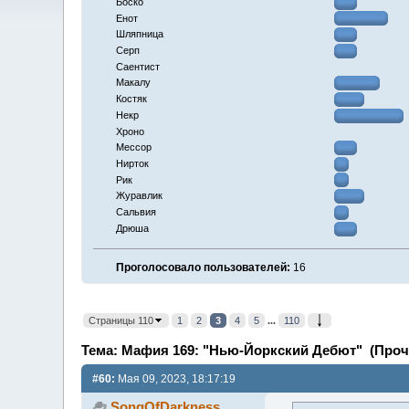
Боско
Енот
Шляпница
Серп
Саентист
Макалу
Костяк
Некр
Хроно
Мессор
Нирток
Рик
Журавлик
Сальвия
Дрюша
Проголосовало пользователей:
16
Страницы 110
1
2
3
4
5
...
110
Тема: Мафия 169: "Нью-Йоркский Дебют" (Прочи
#60:
Мая 09, 2023, 18:17:19
SongOfDarkness