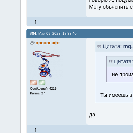
Могу объяснить е
#84:
Мая 09, 2023, 18:33:40
хрононафт
Цитата:
mq.
Цитата
не прои
Сообщений: 4219
Karma: 27
Ты имеешь 
да