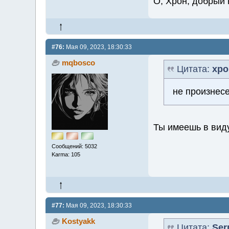
О, Хрон, добрый 
#76:
Мая 09, 2023, 18:30:33
mqbosco
Цитата:
хро
не произнес
Ты имеешь в в
Сообщений: 5032
Karma: 105
#77:
Мая 09, 2023, 18:30:33
Kostyakk
Цитата:
Ser