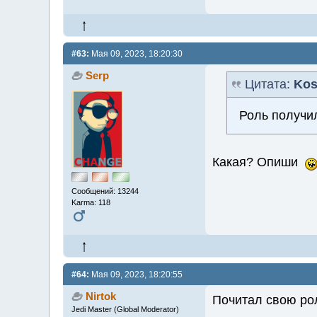
#63:
Мая 09, 2023, 18:20:30
Serp
Цитата:
Kos
Роль получи
Какая? Опиши
Сообщений: 13244
Karma: 118
#64:
Мая 09, 2023, 18:20:55
Nirtok
Почитал свою рол
Jedi Master (Global Moderator)