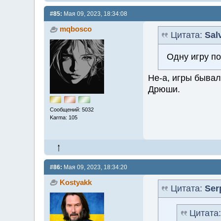
#85:
Мая 09, 2023, 18:34:08
mqbosco
Цитата:
Sal
Одну игру по
Не-а, игры бывал
Дрюши.
Сообщений: 5032
Karma: 105
#86:
Мая 09, 2023, 18:34:20
Kostyakk
Цитата:
Ser
Цитата