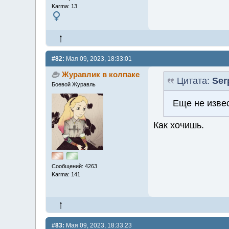
Karma: 13
#82:
Мая 09, 2023, 18:33:01
Журавлик в колпаке
Цитата:
Ser
Боевой Журавль
Еще не извес
Как хочишь.
Сообщений: 4263
Karma: 141
#83:
Мая 09, 2023, 18:33:23