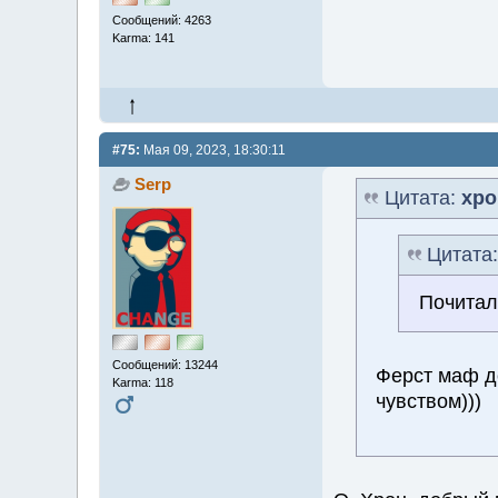
Сообщений: 4263
Karma: 141
#75:
Мая 09, 2023, 18:30:11
Serp
Цитата:
хро
Цитата
Почитал
Сообщений: 13244
Ферст маф д
Karma: 118
чувством)))