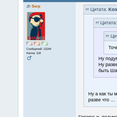
Serp
Цитата:
Kos
Цитата
Ци
Точ
Сообщений: 13244
Karma: 118
Ну поду
Ну разв
быть Ша
Ну а как ты 
разве что …
Говорю ж, подум