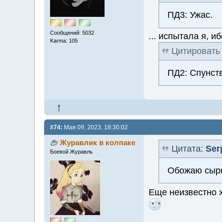
ПД3: Ужас.
Сообщений: 5032
... испытала я, и
Karma: 105
Цитировать
ПД2: Спунст
#74:
Мая 09, 2023, 18:30:02
Журавлик в колпаке
Цитата:
Ser
Боевой Журавль
Обожаю сырни
Еще неизвестно 