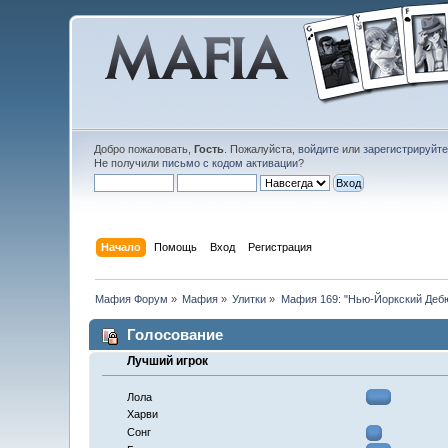
Добро пожаловать,
Гость
. Пожалуйста,
войдите
или
зарегистрируйт
Не получили
письмо с кодом активации
?
Начало
Помощь
Вход
Регистрация
Мафия Форум
»
Мафия
»
Улитки
»
Мафия 169: "Нью-Йоркский Деб
Голосование
Лучший игрок
Лола
Харви
Сонг