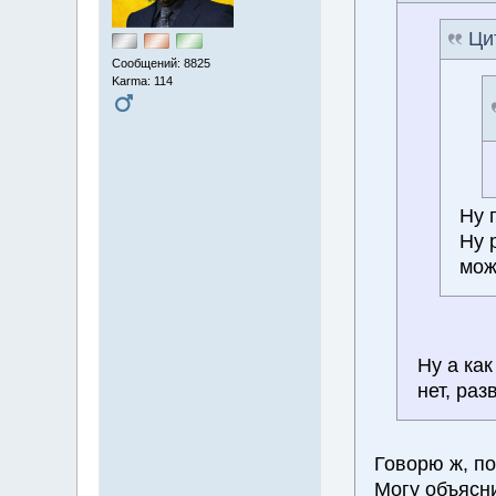
Ци
Сообщений: 8825
Karma: 114
Ну 
Ну 
мож
Ну а как
нет, раз
Говорю ж, п
Могу объясн