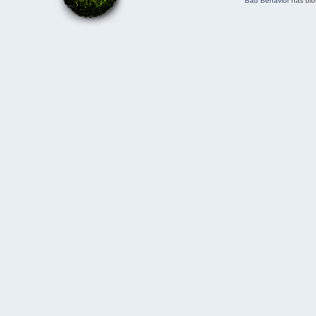
Bad Behavior
has bl