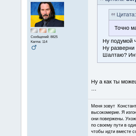
Цитата
Точно м
Сообщений: 8825
Ну подумой 
Karma: 114
Ну разверни
Шалтаю? Ин
Ну а как ты можеш
…
Меня зовут Константи
высокомерие. Я изго
они повержены. Ухож
по своему пути в оди
чтобы идти вместе с