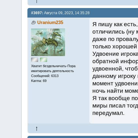
#3697:
Августа 09, 2023, 14:35:28
Uranium235
Я пишу как есть,
отличились (ну 
даже по провалу
только хорошей 
Удвоение игрока
обратной информ
Хватит бездельничать-Пора
удвоенной, что
имитировать деятельность
данному игроку 
Сообщений: 6313
Karma: 69
момент удвоения
ночь найти моме
Я так вообще по
миры писал тогд
передумал.