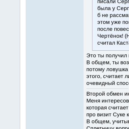
писали Серп
была у Сер
б не рассма
этом уже по
после повес
Чертёнок! (
считал Каст
Это ты получил 
В общем, ты воз
потому ловушка 
этого, считает л
очевидный спосо
Второй обмен и
Меня интересова
которая считает
про визит Суке к
В общем, учитыв
Сплетницу вопро