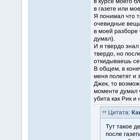
в курсе моего б
в газете или мо
Я понимал что т
очевидные вещи,
в моей разборе 
думал).
И я твердо знал
твердо, но посл
откидываешь себ
В общем, в коне
меня полетят и 
Джек, то возможн
моменте думал 
убита как Рик и
Цитата:
Ка
Тут такое д
после газет