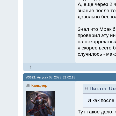
А, еще через 2 
знание после то
довольно беспо
Знал что Мрак б
проверил эту и
на некорректный
я скорее всего б
случилось - мак
#3692:
Августа 08, 2023, 21:02:18
Канцлер
Цитата:
Ur
И как после
Тут такое дело,