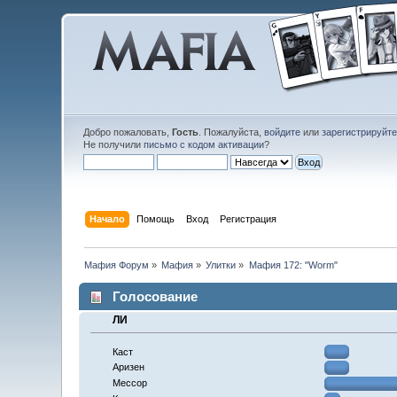
Добро пожаловать,
Гость
. Пожалуйста,
войдите
или
зарегистрируйт
Не получили
письмо с кодом активации
?
Начало
Помощь
Вход
Регистрация
Мафия Форум
»
Мафия
»
Улитки
»
Мафия 172: "Worm"
Голосование
ЛИ
Каст
Аризен
Мессор