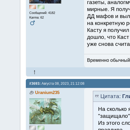
газеты, аналогм
мирные. Я полу
Сообщений: 4182
ДД мафов и выл
Karma: 62
на конкретную ро
Касту я получил
дошло, что Каст
уже снова счита
Временно обычный м
#3693:
Августа 08, 2023, 21:12:08
Uranium235
Цитата:
Гл
На сколько 
"защищало".
Из этого сл
правдива