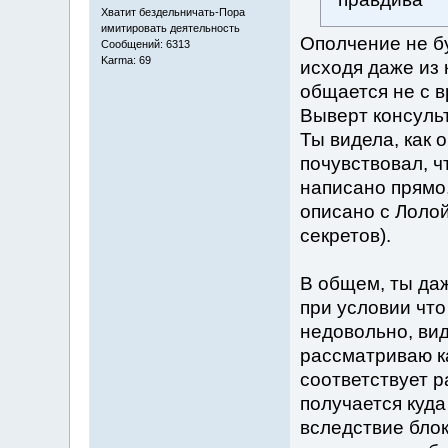
Хватит бездельничать-Пора
имитировать деятельность
Ополчение не б
Сообщений: 6313
Karma: 69
исходя даже из 
общается не с в
Выверт консульт
Ты видела, как 
почувствовал, чт
написано прямо,
описано с Лолой
секретов).
В общем, ты даж
при условии что
недовольно, вид
рассматриваю ка
соответствует р
получается куда
вследствие блок