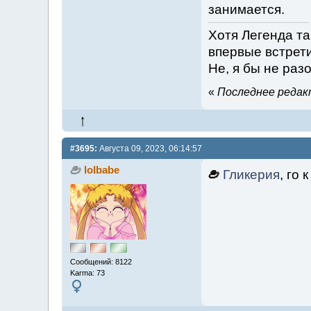
занимается.
Хотя Легенда та
впервые встрети
Не, я бы не разо
«
Последнее редакт
#3695:
Августа 09, 2023, 06:14:57
lolbabe
Гликерия
, го
Сообщений: 8122
Karma: 73