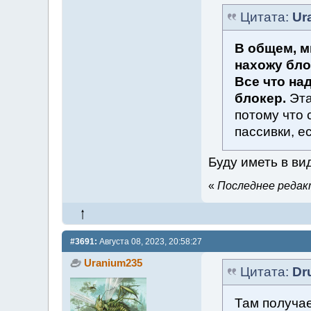
Цитата:
Ur
В общем, м
нахожу бло
Все что на
блокер.
Эта
потому что 
пассивки, е
Буду иметь в ви
«
Последнее редакт
#3691:
Августа 08, 2023, 20:58:27
Uranium235
Цитата:
Dr
Там получае