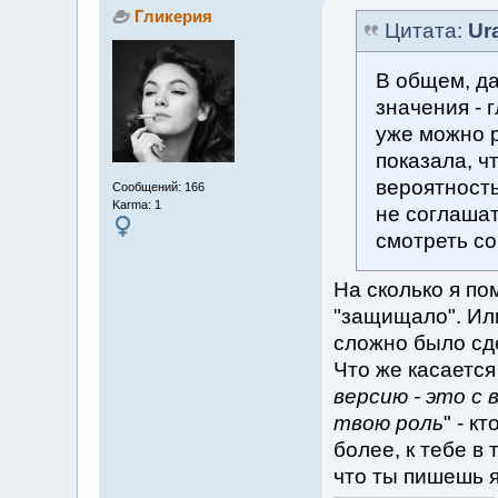
Гликерия
Цитата:
Ur
В общем, да
значения - 
уже можно р
показала, ч
вероятность
Сообщений: 166
Karma: 1
не соглашат
смотреть сов
На сколько я по
"защищало". Или
сложно было сде
Что же касается
версию - это 
твою роль
" - к
более, к тебе в
что ты пишешь я