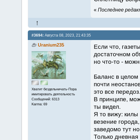
«
Последнее редакт
#3694:
Августа 08, 2023, 21:43:35
Uranium235
Если что, газе
достаточном об
но что-то - можн
Баланс в целом 
почти неостанов
Хватит бездельничать-Пора
это все передоз
имитировать деятельность
В принципе, мож
Сообщений: 6313
Karma: 69
ты видел.
Я то вижу: килы
везение города,
заведомо тут но
Только дневная