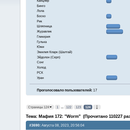
Канцлер
Бинго
Лола
Боско
Рик
Шляпница
Журавлик
Гликерия
Гулька
Юми
Эмилия Кларк (Шалтай)
Эйдолон (Серп)
Сонг
Холод
РСК
Уран
Проголосовало пользователей:
17
Страницы 124
1
...
122
123
124
Тема: Мафия 172: "Worm" (Прочитано 110227 раз
#3690:
Августа 08, 2023, 20:56:04