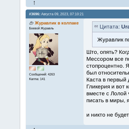
#3696:
Августа 09, 2023, 07:10:21
Журавлик в колпаке
Цитата:
Ur
Боевой Журавль
Журавлик по
Што, опять? Ког
Мессором все п
стопроцентно. Я
был относительн
Сообщений: 4263
Каста в первый
Karma: 141
Гликерия и вот 
вместе с Лолой 
писать в миры, 
и никто не буде