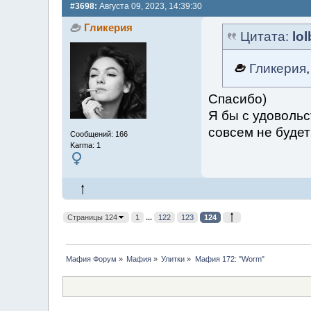
#3698:
Августа 09, 2023, 14:39:30
Гликерия
Цитата:
lo
Гликерия
Спасибо)
Я бы с удоволь
совсем не будет
Сообщений: 166
Karma: 1
Страницы 124
1
...
122
123
124
Мафия Форум
»
Мафия
»
Улитки
»
Мафия 172: "Worm"