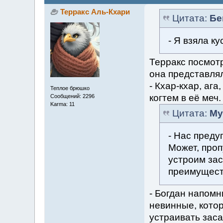
Терракс Аль-Кхари
Цитата:
Бе
- Я взяла ку
Терракс посмот
она представля
- Кхар-кхар, ага
Теплое брюшко
когтем в её меч.
Сообщений: 2296
Karma: 11
Цитата:
Му
- Нас преду
Может, проп
устроим зас
преимущес
- Богдан напомн
невинные, кото
устраивать заса