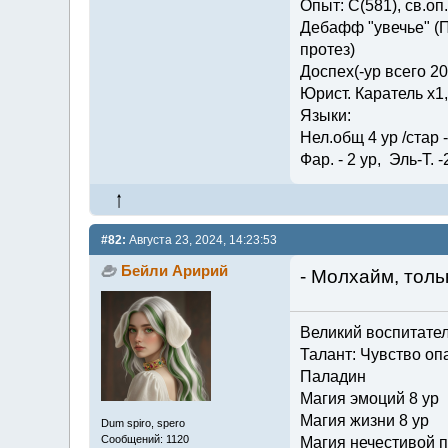
Опыт: C(581), св.оп.: 
Дебафф "увечье" (П
протез)
Доспех(-ур всего 2
Юрист. Каратель х1
Языки:
Нел.общ 4 ур /стар - 
Фар. - 2 ур, Эль-Т. -
#82:
Августа 23, 2024, 14:23:53
Бейли Аририй
- Молхайм, тольк
Великий воспитате
Талант: Чувство опа
Паладин
Магия эмоций 8 ур
Магия жизни 8 ур
Dum spiro, spero
Сообщений: 1120
Магия нечестивой п