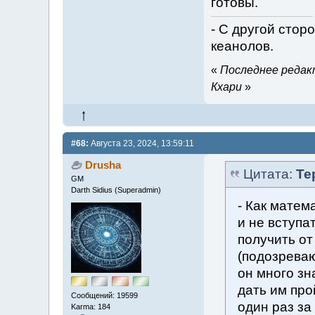
готовы.
- С другой стор
кеанолов.
«
Последнее редакт
Кхари
»
#68:
Августа 23, 2024, 13:59:11
Drusha
Цитата:
Те
GM
Darth Sidius (Superadmin)
- Как матем
и не вступа
получить от
(подозреваю
он много зн
дать им про
Сообщений: 19599
один раз за
Karma: 184