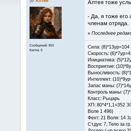
Алтея
Алтея тоже усл
- Да, я тоже его
членам отряда.
«
Последнее редакт
Сообщений: 853
Сила: (8)*13ур=104
Karma: 0
Скорость: (6)*7ур=4
Инициатива: (5)*12
Восприятие: (10)*8
Выносливость: (8)*
Интеллект: (10)*9у
Запас маны: (7)*14
Контроль маны: (7)
Класс: Рыцарь
ХП: 80*4*1,1=352 ЗС
Воле 1 496)
Фехт: 21 Воля: 14 З
Ст.дух: 7, Тело за гр
Доспех (-ур всего 2