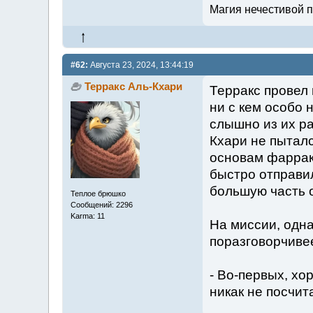
Магия нечестивой п
#62:
Августа 23, 2024, 13:44:19
Терракс Аль-Кхари
Терракс провел
ни с кем особо 
слышно из их ра
Кхари не пыталс
основам фарракс
быстро отправил
большую часть о
Теплое брюшко
Сообщений: 2296
Karma: 11
На миссии, одна
поразговорчиве
- Во-первых, хор
никак не посчит