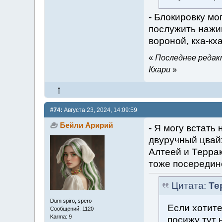
- Блокировку мог
послужить нажив
вороной, кха-кха
«
Последнее редакт
Кхари
»
#74:
Августа 23, 2024, 14:09:59
Бейли Аририй
- Я могу встать
двуручный цвайх
Алтеей и Террак
тоже посередине
Цитата:
Те
Dum spiro, spero
Если хотите
Сообщений: 1120
Karma: 9
посижу тут 