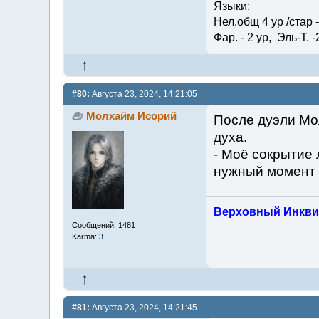
Языки:
Нел.общ 4 ур /стар - 
Фар. - 2 ур, Эль-Т. -
#80:
Августа 23, 2024, 14:21:05
Молхайм Исорий
После дуэли Мо
духа.
- Моё сокрытие 
нужный момент с
Верховный Инкви
Сообщений: 1481
Karma: 3
#81:
Августа 23, 2024, 14:21:45