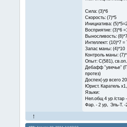
Сила: (3)*6
Скорость: (7)*5
Инициатива: (5)*5=
Восприятие: (3)*6 =
Выносливость: (8)*
Интеллект: (10)*7 = 
Запас маны: (4)*10
Контроль маны: (7)*
Опыт: C(581), св.оп.: 
Дебафф "увечье" (П
протез)
Доспех(-ур всего 2
Юрист. Каратель х1
Языки:
Нел.общ 4 ур /стар - 
Фар. - 2 ур, Эль-Т. -