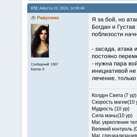
#72:
Августа 23, 2024, 14:06:44
Равулина
Я за бой, но ат
Богдан и Густа
поблизости нач
- засада, атака
постояно переме
- нужна пара во
Сообщений: 1507
Karma: 0
инициативой не 
лечение, только
Колдун Света (7 ур)
Скорость магии(10 
Мудрость (10 ур)
Сила маны(10 ур)
Маг. укрепление тел
Великий контроль (0
Маг. специализация 