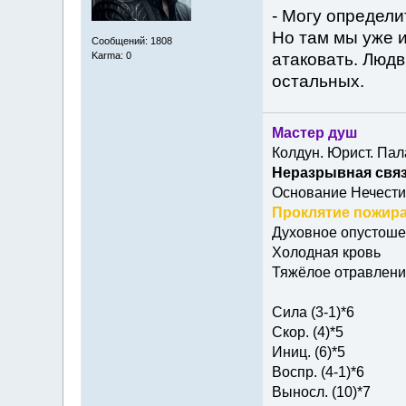
- Могу определи
Но там мы уже и
Сообщений: 1808
атаковать. Людв
Karma: 0
остальных.
Мастер душ
Колдун. Юрист. Пал
Неразрывная связ
Основание Нечести
Проклятие пожира
Духовное опустош
Холодная кровь
Тяжёлое отравлени
Сила (3-1)*6
Скор. (4)*5
Иниц. (6)*5
Воспр. (4-1)*6
Выносл. (10)*7