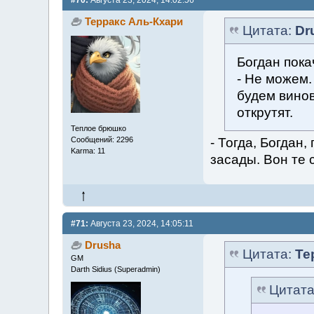
Терракс Аль-Кхари
Цитата:
Dr
Богдан пока
- Не можем.
будем винов
открутят.
Теплое брюшко
- Тогда, Богдан,
Сообщений: 2296
Karma: 11
засады. Вон те
#71:
Августа 23, 2024, 14:05:11
Drusha
Цитата:
Те
GM
Darth Sidius (Superadmin)
Цитат