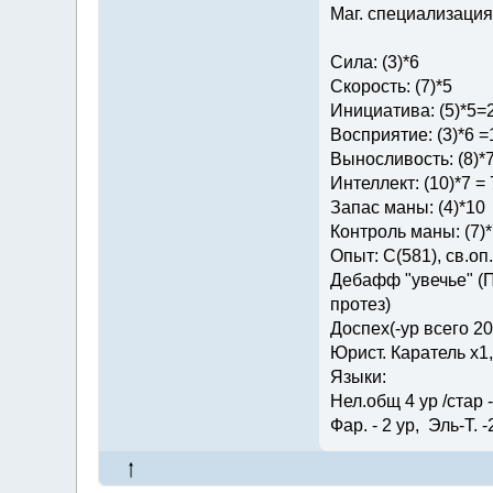
Маг. специализация 
Сила: (3)*6
Скорость: (7)*5
Инициатива: (5)*5=
Восприятие: (3)*6 =
Выносливость: (8)*
Интеллект: (10)*7 = 
Запас маны: (4)*10
Контроль маны: (7)*
Опыт: C(581), св.оп.: 
Дебафф "увечье" (П
протез)
Доспех(-ур всего 2
Юрист. Каратель х1
Языки:
Нел.общ 4 ур /стар - 
Фар. - 2 ур, Эль-Т. -