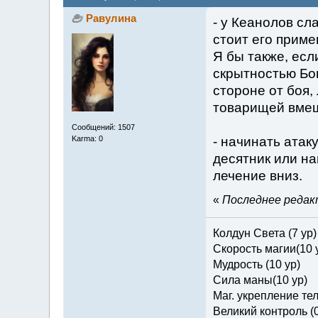
Равулина
- у Кеанолов сл
стоит его приме
Я бы также, есл
скрытностью Бог
стороне от боя,
товарищей вмеш
Сообщений: 1507
Karma: 0
- начинать атак
десятник или н
лечение вниз.
«
Последнее редакт
Колдун Света (7 ур)
Скорость магии(10 
Мудрость (10 ур)
Сила маны(10 ур)
Маг. укрепление тел
Великий контроль (0