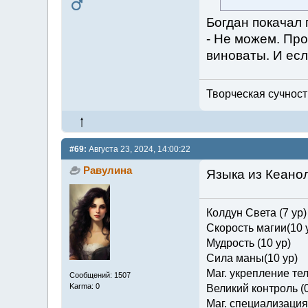
Богдан покачал 
- Не можем. Про
виноваты. И есл
Творческая сучность
#69:
Августа 23, 2024, 14:00:22
Равулина
Языка из Кеанол
Колдун Света (7 ур)
Скорость магии(10 
Мудрость (10 ур)
Сила маны(10 ур)
Маг. укрепление тел
Сообщений: 1507
Karma: 0
Великий контроль (0
Маг. специализация 