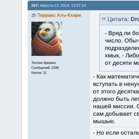
#67:
Августа 23, 2024, 13:57:14
Терракс Аль-Кхари
Цитата:
Dr
- Вряд ли б
число. Обы
подразделен
хмык, - Либ
от десяти м
Теплое брюшко
Сообщений: 2296
Karma: 11
- Как математич
вступать в нену
от этого десятк
должно быть лет
нашей миссии. 
сам добывает св
мышью.
- Но если остал