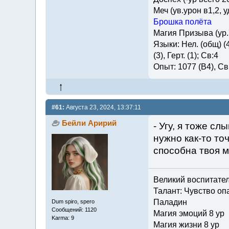
Меч (ув.урон в1,2, у
Брошка полёта
Магия Призыва (ур.
Языки: Нел. (общ) (4)
(3), Герт. (1); Св:4
Опыт: 1077 (В4), Св.
#61:
Августа 23, 2024, 13:37:11
Бейли Аририй
- Угу, я тоже с
нужно как-то то
способна твоя 
Великий воспитате
Талант: Чувство опа
Паладин
Dum spiro, spero
Сообщений: 1120
Магия эмоций 8 ур
Karma: 9
Магия жизни 8 ур