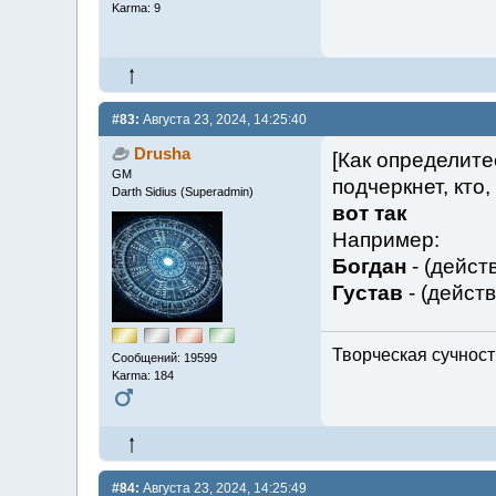
Karma: 9
#83:
Августа 23, 2024, 14:25:40
Drusha
[Как определите
GM
подчеркнет, кто,
Darth Sidius (Superadmin)
вот так
Например:
Богдан
- (дейст
Густав
- (действ
Творческая сучность
Сообщений: 19599
Karma: 184
#84:
Августа 23, 2024, 14:25:49