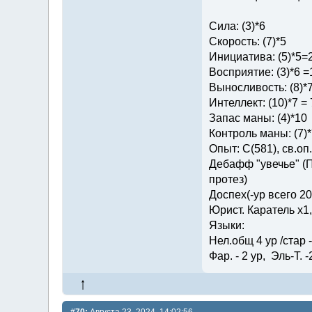
Сила: (3)*6
Скорость: (7)*5
Инициатива: (5)*5=
Восприятие: (3)*6 =
Выносливость: (8)*
Интеллект: (10)*7 = 
Запас маны: (4)*10
Контроль маны: (7)*
Опыт: C(581), св.оп.: 
Дебафф "увечье" (П
протез)
Доспех(-ур всего 2
Юрист. Каратель х1
Языки:
Нел.общ 4 ур /стар - 
Фар. - 2 ур, Эль-Т. -
#70:
Августа 23, 2024, 14:02:56