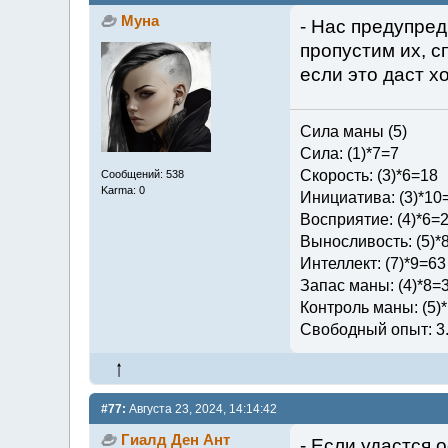
Муна
- Нас предупред
пропустим их, с
если это даст х
Сила маны (5)
Сила: (1)*7=7
Скорость: (3)*6=18
Сообщений: 538
Karma: 0
Инициатива: (3)*10
Восприятие: (4)*6=
Выносливость: (5)*
Интеллект: (7)*9=63
Запас маны: (4)*8=
Контроль маны: (5)
Свободный опыт: 3
#77:
Августа 23, 2024, 14:14:42
Гиалд Ден Ант
- Если удастся о