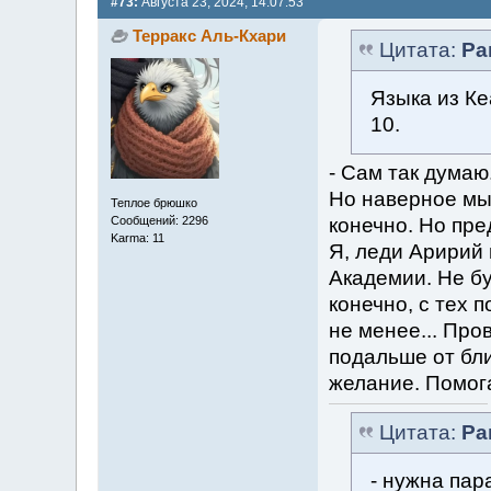
#73:
Августа 23, 2024, 14:07:53
Терракс Аль-Кхари
Цитата:
Ра
Языка из Ке
10.
- Сам так думаю
Но наверное мы 
Теплое брюшко
конечно. Но пре
Сообщений: 2296
Karma: 11
Я, леди Аририй
Академии. Не бу
конечно, с тех 
не менее... Про
подальше от бли
желание. Помог
Цитата:
Ра
- нужна пар