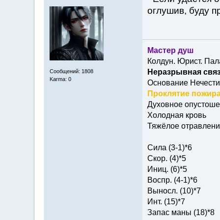
оглушив, буду п
Мастер душ
Колдун. Юрист. Пал
Неразрывная связ
Сообщений: 1808
Karma: 0
Основание Нечести
Проклятие пожира
Духовное опустош
Холодная кровь
Тяжёлое отравлени
Сила (3-1)*6
Скор. (4)*5
Иниц. (6)*5
Воспр. (4-1)*6
Выносл. (10)*7
Инт. (15)*7
Запас маны (18)*8