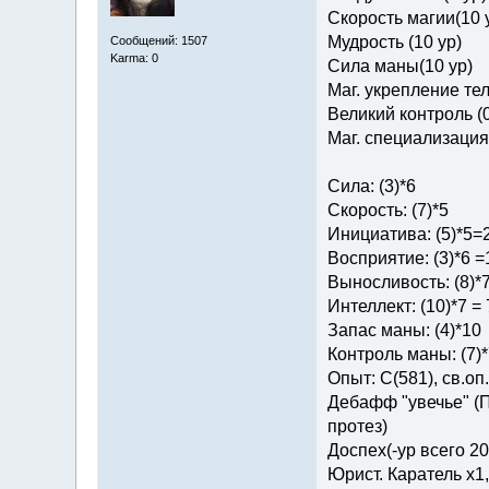
Скорость магии(10 
Мудрость (10 ур)
Сообщений: 1507
Karma: 0
Сила маны(10 ур)
Маг. укрепление тел
Великий контроль (0
Маг. специализация 
Сила: (3)*6
Скорость: (7)*5
Инициатива: (5)*5=
Восприятие: (3)*6 =
Выносливость: (8)*
Интеллект: (10)*7 = 
Запас маны: (4)*10
Контроль маны: (7)*
Опыт: C(581), св.оп.: 
Дебафф "увечье" (П
протез)
Доспех(-ур всего 2
Юрист. Каратель х1