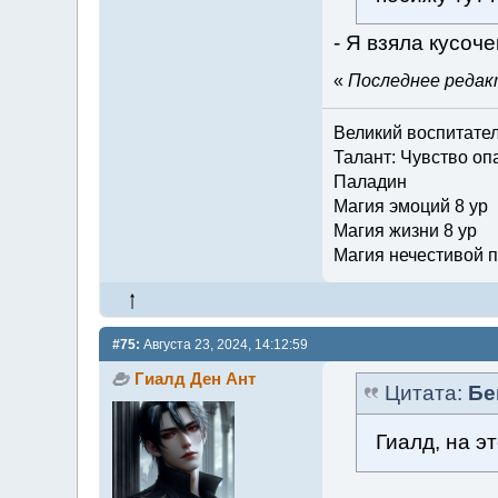
- Я взяла кусоче
«
Последнее редакт
Великий воспитате
Талант: Чувство опа
Паладин
Магия эмоций 8 ур
Магия жизни 8 ур
Магия нечестивой п
#75:
Августа 23, 2024, 14:12:59
Гиалд Ден Ант
Цитата:
Бе
Гиалд, на э