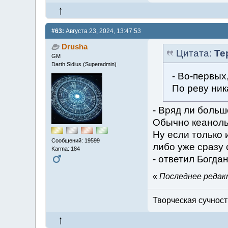
#63:
Августа 23, 2024, 13:47:53
Drusha
Цитата:
Те
GM
Darth Sidius (Superadmin)
- Во-первых
По реву ник
- Вряд ли больш
Обычно кеанолы
Ну если только и
Сообщений: 19599
либо уже сразу 
Karma: 184
- ответил Богдан
«
Последнее редакт
Творческая сучность