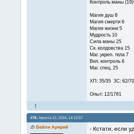
Контроль маны (19)
Магия душ 8
Магия смерти 6
Магия жизни 5
Мудрость 10
Сила маны 25
Ск. колдовства 15
Маг. укреп. тела 7
Вел. контроль 6
Маг. спец. 25
ХП: 35/35 ЗС: 62/7
Опыт: 12/1781
#78:
Августа 23, 2024, 14:15:57
Бейли Аририй
- Кстати, если у