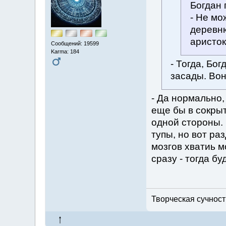
Богдан 
- Не мо
деревню
аристок
Сообщений: 19599
Karma: 184
- Тогда, Бо
засады. Вон
- Да нормально
еще бы в сокрыт
одной стороны. 
тупы, но вот ра
мозгов хватиь м
сразу - тогда бу
Творческая сучность