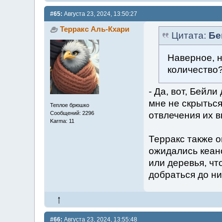
#65:
Августа 23, 2024, 13:50:27
Терракс Аль-Кхари
Цитата:
Бе
Наверное, н
количество?
- Да, вот, Бейли
мне не скрыться
Теплое брюшко
отвлечения их 
Сообщений: 2296
Karma: 11
Терракс также о
ожидались кеано
или деревья, чт
добраться до ни
#66:
Августа 23, 2024, 13:55:48