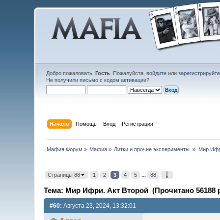
Добро пожаловать,
Гость
. Пожалуйста,
войдите
или
зарегистрируйт
Не получили
письмо с кодом активации
?
Начало
Помощь
Вход
Регистрация
Мафия Форум
»
Мафия
»
Литки и прочие эксперименты 
»
Мир Ифр
Страницы 88
1
2
3
4
5
...
88
Тема: Мир Ифри. Акт Второй (Прочитано 56188 р
#60:
Августа 23, 2024, 13:32:01