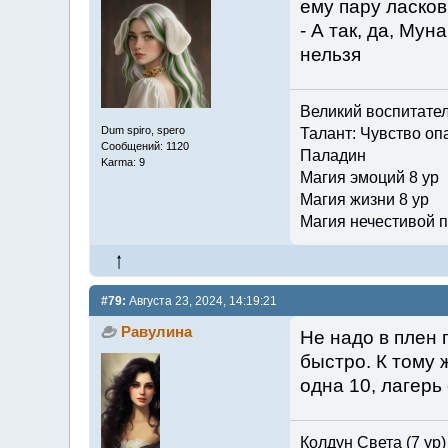
ему пару ласков
- А так, да, Мун
нельзя
Великий воспитате
Dum spiro, spero
Талант: Чувство опа
Сообщений: 1120
Паладин
Karma: 9
Магия эмоций 8 ур
Магия жизни 8 ур
Магия нечестивой п
#79:
Августа 23, 2024, 14:19:21
Равулина
Не надо в плен 
быстро. К тому 
одна 10, лагерь
Колдун Света (7 ур)