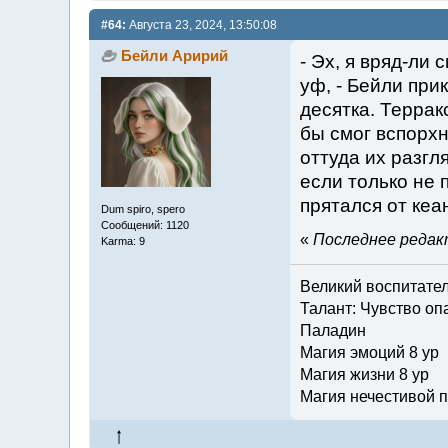
#64:
Августа 23, 2024, 13:50:08
Бейли Аририй
- Эх, я вряд-ли 
уф, - Бейли при
десятка. Терракс
бы смог вспорхн
оттуда их разгл
если только не 
прятался от кеа
Dum spiro, spero
Сообщений: 1120
«
Последнее редакт
Karma: 9
Великий воспитате
Талант: Чувство опа
Паладин
Магия эмоций 8 ур
Магия жизни 8 ур
Магия нечестивой п