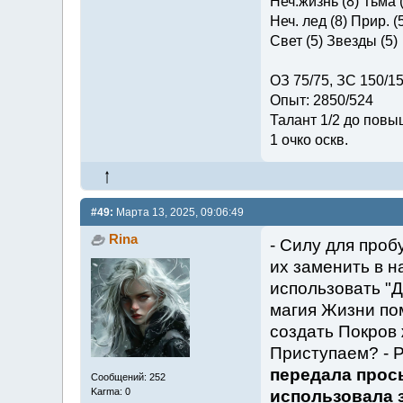
Неч.жизнь (8) Тьма (
Неч. лед (8) Прир. (
Свет (5) Звезды (5)
ОЗ 75/75, ЗС 150/1
Опыт: 2850/524
Талант 1/2 до повы
1 очко оскв.
#49:
Марта 13, 2025, 09:06:49
Rina
- Силу для проб
их заменить в 
использовать "
магия Жизни по
создать Покров 
Приступаем? - 
передала прос
Сообщений: 252
Karma: 0
использовала 