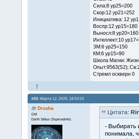
Сила:8 ур25=200
Скор:12 ур21=252
Инициатива: 12 ур
Воспр:12 ур15=180
Выносл:8 ур20=160
Интеллект:10 ур17
ЗМ:6 ур25=150
КМ:6 ур15=90
Школа Магии: Жизни
Опыт:9563(S2); Св:
Стремл оскверн 0
#43:
Марта 12, 2025, 18:53:03
Drusha
Цитата:
Ri
GM
Darth Sidius (Superadmin)
- Выбирать 
понимала, ч