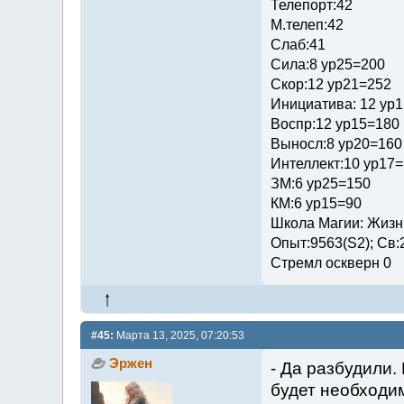
Телепорт:42
М.телеп:42
Слаб:41
Сила:8 ур25=200
Скор:12 ур21=252
Инициатива: 12 ур
Воспр:12 ур15=180
Выносл:8 ур20=160
Интеллект:10 ур17
ЗМ:6 ур25=150
КМ:6 ур15=90
Школа Магии: Жизни
Опыт:9563(S2); Св:
Стремл оскверн 0
#45:
Марта 13, 2025, 07:20:53
Эржен
- Да разбудили
будет необходи