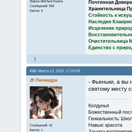
Natura nihil facit frustra
Почтенная Довери
Сообщений: 593
Хранительница П
Karma: 4
Стойкость к иску
Наследие Клаирис
Исцеление приро
Восстановительн
Очистительница 
Единство с приро
#32:
Марта 12, 2025, 17:33:09
Лисиндра
- Фьеньки, а вы 
святому месту 
Колдунья
Божественный посла
Гениальность: Шко
Навык: красота
Сообщений: 41
Karma: 1
Защита восприятия