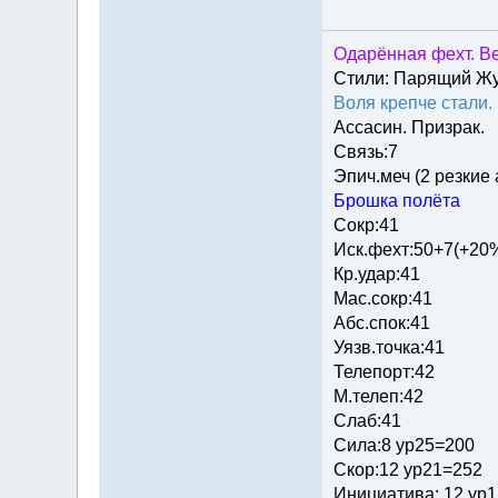
Одарённая фехт. Ве
Стили: Парящий Ж
Воля крепче стали.
Ассасин. Призрак.
Связь:7
Эпич.меч (2 резкие
Брошка полёта
Сокр:41
Иск.фехт:50+7(+20
Кр.удар:41
Мас.сокр:41
Абс.спок:41
Уязв.точка:41
Телепорт:42
М.телеп:42
Слаб:41
Сила:8 ур25=200
Скор:12 ур21=252
Инициатива: 12 ур