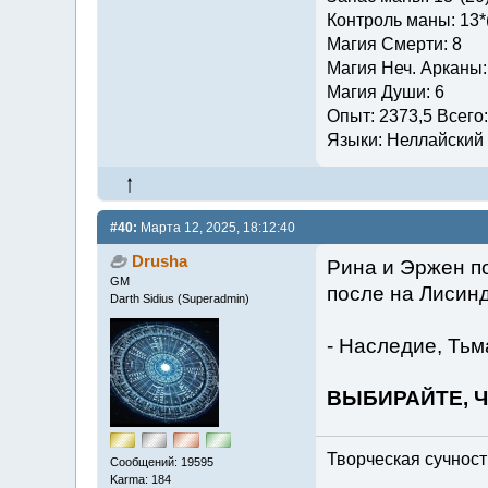
Контроль маны: 13*
Магия Смерти: 8
Магия Неч. Арканы:
Магия Души: 6
Опыт: 2373,5 Всего
Языки: Неллайский (
#40:
Марта 12, 2025, 18:12:40
Drusha
Рина и Эржен по
GM
после на Лисинд
Darth Sidius (Superadmin)
- Наследие, Тьм
ВЫБИРАЙТЕ, 
Творческая сучность
Сообщений: 19595
Karma: 184