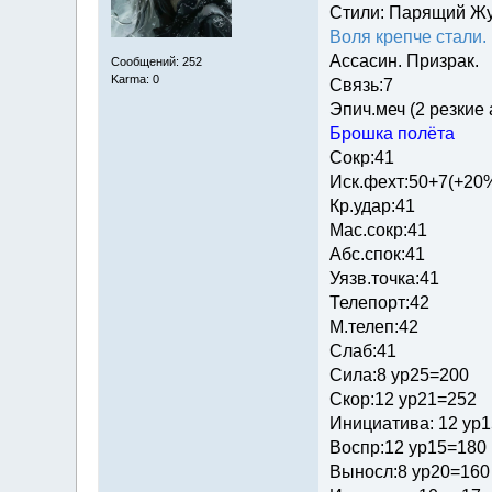
Стили: Парящий Ж
Воля крепче стали.
Ассасин. Призрак.
Сообщений: 252
Karma: 0
Связь:7
Эпич.меч (2 резкие
Брошка полёта
Сокр:41
Иск.фехт:50+7(+20
Кр.удар:41
Мас.сокр:41
Абс.спок:41
Уязв.точка:41
Телепорт:42
М.телеп:42
Слаб:41
Сила:8 ур25=200
Скор:12 ур21=252
Инициатива: 12 ур
Воспр:12 ур15=180
Выносл:8 ур20=160