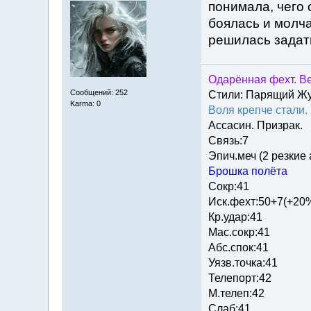
понимала, чего 
боялась и молча
решилась задат
Одарённая фехт. Ве
Сообщений: 252
Стили: Парящий Ж
Karma: 0
Воля крепче стали.
Ассасин. Призрак.
Связь:7
Эпич.меч (2 резкие
Брошка полёта
Сокр:41
Иск.фехт:50+7(+20
Кр.удар:41
Мас.сокр:41
Абс.спок:41
Уязв.точка:41
Телепорт:42
М.телеп:42
Слаб:41