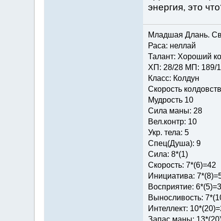
энергия, это что
Младшая Длань. Св
Раса: неллай
Талант: Хороший ко
ХП: 28/28 МП: 189/
Класс: Колдун
Скорость колдовств
Мудрость 10
Сила маны: 28
Вел.контр: 10
Укр. тела: 5
Спец(Душа): 9
Сила: 8*(1)
Скорость: 7*(6)=42
Инициатива: 7*(8)=
Восприятие: 6*(5)=
Выносливость: 7*(1
Интеллект: 10*(20)
Запас маны: 13*(20