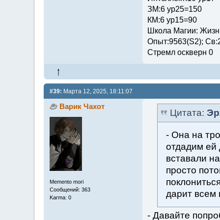
ЗМ:6 ур25=150
КМ:6 ур15=90
Школа Магии: Жизни
Опыт:9563(S2); Св:
Стремл оскверн 0
#39:
Марта 12, 2025, 18:11:07
Варик Чахот
Цитата:
Эр
- Она на тр
отдадим ей 
вставали на
просто пото
поклониться
Memento mori
Сообщений: 363
дарит всем 
Karma: 0
- Давайте попро