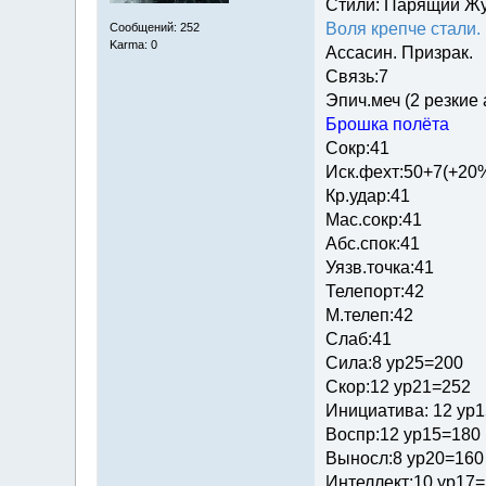
Стили: Парящий Ж
Воля крепче стали.
Сообщений: 252
Karma: 0
Ассасин. Призрак.
Связь:7
Эпич.меч (2 резкие
Брошка полёта
Сокр:41
Иск.фехт:50+7(+20
Кр.удар:41
Мас.сокр:41
Абс.спок:41
Уязв.точка:41
Телепорт:42
М.телеп:42
Слаб:41
Сила:8 ур25=200
Скор:12 ур21=252
Инициатива: 12 ур
Воспр:12 ур15=180
Выносл:8 ур20=160
Интеллект:10 ур17