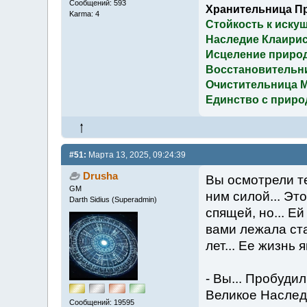
Сообщений: 593
Хранительница П
Karma: 4
Стойкость к иску
Наследие Клаирис
Исцеление приро
Восстановительн
Очистительница 
Единство с приро
#51:
Марта 13, 2025, 09:24:39
Drusha
Вы осмотрели те
GM
ним силой... Эт
Darth Sidius (Superadmin)
спящей, но... Е
вами лежала ста
лет... Ее жизнь
- Вы... Пробуди
Великое Наследи
Сообщений: 19595