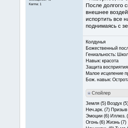
После долгого с
Karma: 1
внешнее воздей
испортить все 
поднимаясь с з
Колдунья
Божественный посла
Гениальность: Шко
Навык: красота
Защита восприятия
Малое исцеление 
Бож. навык: Острот
Спойлер
Земля (5) Воздух (5
Неч.арк. (7) Призыв 
Эмоции (6) Иллюз. (
Огонь (6) Жизнь (7)