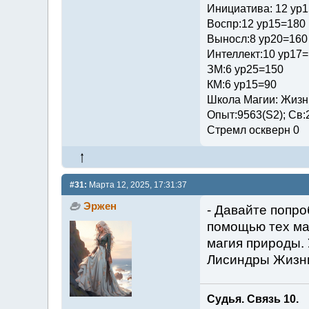
Инициатива: 12 ур
Воспр:12 ур15=180
Выносл:8 ур20=160
Интеллект:10 ур17
ЗМ:6 ур25=150
КМ:6 ур15=90
Школа Магии: Жизни
Опыт:9563(S2); Св:
Стремл оскверн 0
#31:
Марта 12, 2025, 17:31:37
Эржен
- Давайте попро
помощью тех ма
магия природы. 
Лисиндры Жизни
Судья. Связь 10.