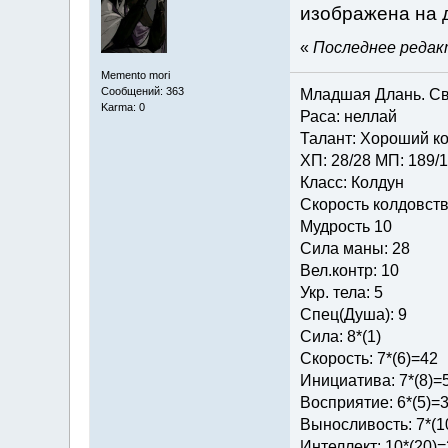
изображена на 
«
Последнее редакт
Memento mori
Сообщений: 363
Младшая Длань. Св
Karma: 0
Раса: неллай
Талант: Хороший ко
ХП: 28/28 МП: 189/
Класс: Колдун
Скорость колдовств
Мудрость 10
Сила маны: 28
Вел.контр: 10
Укр. тела: 5
Спец(Душа): 9
Сила: 8*(1)
Скорость: 7*(6)=42
Инициатива: 7*(8)=
Восприятие: 6*(5)=
Выносливость: 7*(1
Интеллект: 10*(20)