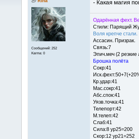
Rina
- Какая магия п
Одарённая фехт. Ве
Стили: Парящий Ж
Воля крепче стали.
Ассасин. Призрак.
Связь:7
Сообщений: 252
Karma: 0
Эпич.меч (2 резкие
Брошка полёта
Сокр:41
Иск.фехт:50+7(+20
Кр.удар:41
Мас.сокр:41
Абс.спок:41
Уязв.точка:41
Телепорт:42
М.телеп:42
Слаб:41
Сила:8 ур25=200
Скор:12 ур21=252