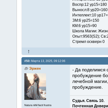
Воспр:12 ур15=180
Выносл:8 ур20=160
Интеллект:10 ур17
ЗМ:6 ур25=150
КМ:6 ур15=90
Школа Магии: Жизни
Опыт:9563(S2); Св:
Стремл оскверн 0
#50:
Марта 13, 2025, 09:12:06
Эржен
- Да поделимся 
пробуждение бо
лечебной магии,
пробуждение.
Судья. Связь 10.
Natura nihil facit frustra
Почтенная Довери