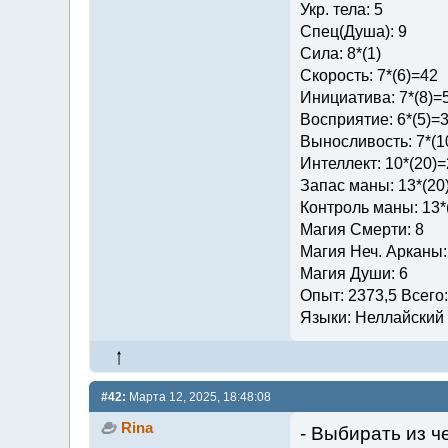
Укр. тела: 5
Спец(Душа): 9
Сила: 8*(1)
Скорость: 7*(6)=42
Инициатива: 7*(8)=
Восприятие: 6*(5)=
Выносливость: 7*(1
Интеллект: 10*(20)
Запас маны: 13*(20
Контроль маны: 13*
Магия Смерти: 8
Магия Неч. Арканы:
Магия Души: 6
Опыт: 2373,5 Всего
Языки: Неллайский (
#42:
Марта 12, 2025, 18:48:08
Rina
- Выбирать из ч