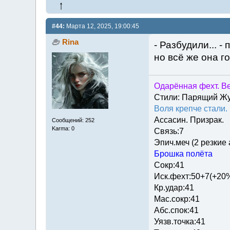
#44:
Марта 12, 2025, 19:00:45
Rina
- Разбудили... -
но всё же она г
Одарённая фехт. Ве
Стили: Парящий Ж
Воля крепче стали.
Ассасин. Призрак.
Сообщений: 252
Karma: 0
Связь:7
Эпич.меч (2 резкие
Брошка полёта
Сокр:41
Иск.фехт:50+7(+20
Кр.удар:41
Мас.сокр:41
Абс.спок:41
Уязв.точка:41