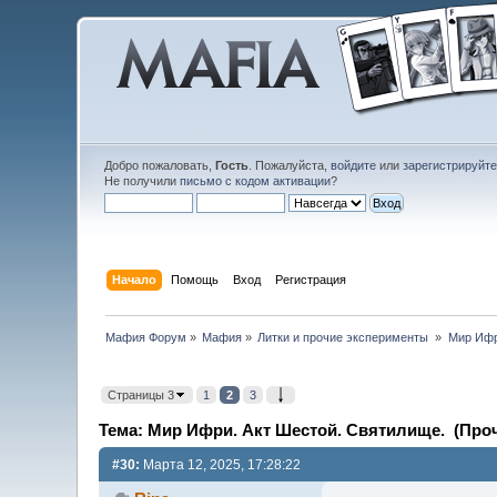
Добро пожаловать,
Гость
. Пожалуйста,
войдите
или
зарегистрируйт
Не получили
письмо с кодом активации
?
Начало
Помощь
Вход
Регистрация
Мафия Форум
»
Мафия
»
Литки и прочие эксперименты 
»
Мир Ифр
Страницы 3
1
2
3
Тема: Мир Ифри. Акт Шестой. Святилище. (Проч
#30:
Марта 12, 2025, 17:28:22