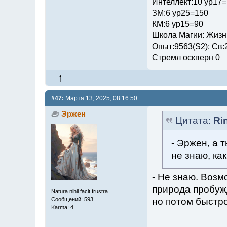
Интеллект:10 ур17
ЗМ:6 ур25=150
КМ:6 ур15=90
Школа Магии: Жизни
Опыт:9563(S2); Св:
Стремл оскверн 0
#47:
Марта 13, 2025, 08:16:50
Эржен
Цитата:
Ri
- Эржен, а 
не знаю, ка
- Не знаю. Возм
природа пробуж
Natura nihil facit frustra
но потом быстро
Сообщений: 593
Karma: 4