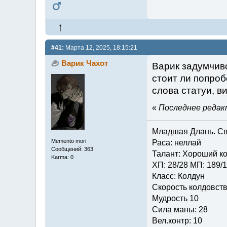
#41:
Марта 12, 2025, 18:15:21
Варик Чахот
Варик задумчиво
стоит ли попроб
слова статуи, в
«
Последнее редакт
Младшая Длань. Св
Memento mori
Раса: неллай
Сообщений: 363
Талант: Хороший ко
Karma: 0
ХП: 28/28 МП: 189/
Класс: Колдун
Скорость колдовств
Мудрость 10
Сила маны: 28
Вел.контр: 10