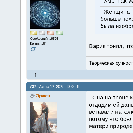
- Хм... Так.
- Женщина н
больше похо
была изобр
Сообщений: 19595
Karma: 184
Варик понял, чт
Творческая сучность
#37:
Марта 12, 2025, 18:00:49
Эржен
- Она на троне 
отдадим ей дань
вставали на кол
потому что боял
матери природе 