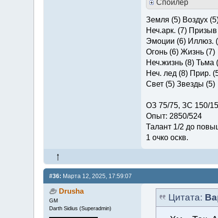
Спойлер
Земля (5) Воздух (5
Неч.арк. (7) Призыв 
Эмоции (6) Иллюз. (
Огонь (6) Жизнь (7)
Неч.жизнь (8) Тьма (
Неч. лед (8) Прир. (
Свет (5) Звезды (5)
ОЗ 75/75, ЗС 150/1
Опыт: 2850/524
Талант 1/2 до повы
1 очко оскв.
#36:
Марта 12, 2025, 17:59:07
Drusha
Цитата:
Ва
GM
Darth Sidius (Superadmin)