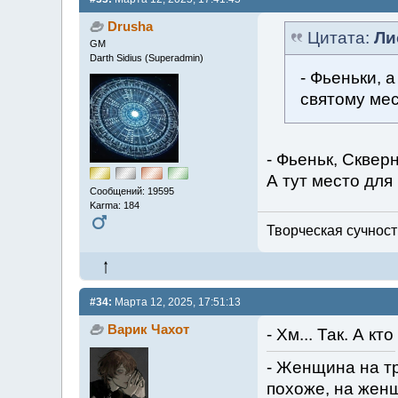
Drusha
Цитата:
Ли
GM
Darth Sidius (Superadmin)
- Фьеньки, 
святому мес
- Фьеньк, Скверн
А тут место для
Сообщений: 19595
Karma: 184
Творческая сучность
#34:
Марта 12, 2025, 17:51:13
Варик Чахот
- Хм... Так. А к
- Женщина на тр
похоже, на женщи