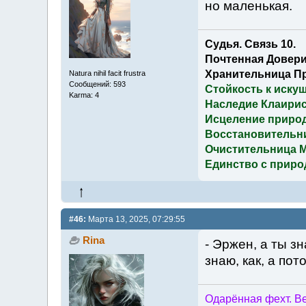
но маленькая.
Судья. Связь 10.
Почтенная Довери
Хранительница П
Natura nihil facit frustra
Сообщений: 593
Стойкость к иску
Karma: 4
Наследие Клаирис
Исцеление приро
Восстановительн
Очистительница 
Единство с приро
#46:
Марта 13, 2025, 07:29:55
Rina
- Эржен, а ты з
знаю, как, а пот
Одарённая фехт. Ве