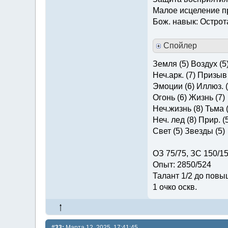
Малое исцеление 
Бож. навык: Острот
Спойлер
Земля (5) Воздух (5
Неч.арк. (7) Призыв 
Эмоции (6) Иллюз. (
Огонь (6) Жизнь (7)
Неч.жизнь (8) Тьма (
Неч. лед (8) Прир. (
Свет (5) Звезды (5)
ОЗ 75/75, ЗС 150/1
Опыт: 2850/524
Талант 1/2 до повы
1 очко оскв.
#33:
Марта 12, 2025, 17:41:45