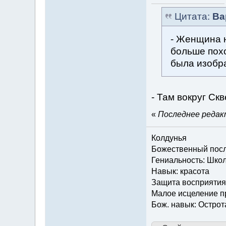
Цитата:
Ва
- Женщина н
больше похо
была изобр
- Там вокруг Ск
«
Последнее редакт
Колдунья
Божественный посла
Гениальность: Шко
Навык: красота
Защита восприятия
Малое исцеление 
Бож. навык: Острот