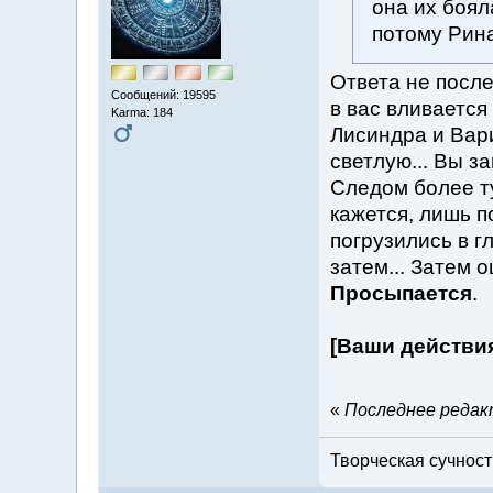
она их боял
потому Рина
Ответа не после
Сообщений: 19595
в вас вливается
Karma: 184
Лисиндра и Вар
светлую... Вы з
Следом более ту
кажется, лишь п
погрузились в г
затем... Затем о
Просыпается
.
[Ваши действи
«
Последнее редакт
Творческая сучность