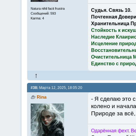
Natura nihil facit frustra
Судья. Связь 10.
Сообщений: 593
Почтенная Довери
Karma: 4
Хранительница П
Стойкость к иску
Наследие Клаирис
Исцеление приро
Восстановительн
Очистительница 
Единство с приро
#38:
Марта 12, 2025, 18:05:20
Rina
- Я сделаю это 
колено и начал
Природе за всё,
Одарённая фехт. Ве