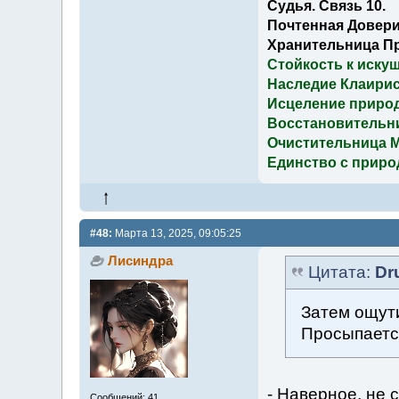
Судья. Связь 10.
Почтенная Довери
Хранительница П
Стойкость к иску
Наследие Клаирис
Исцеление приро
Восстановительн
Очистительница 
Единство с приро
#48:
Марта 13, 2025, 09:05:25
Лисиндра
Цитата:
Dr
Затем ощути
Просыпаетс
- Наверное, не 
Сообщений: 41