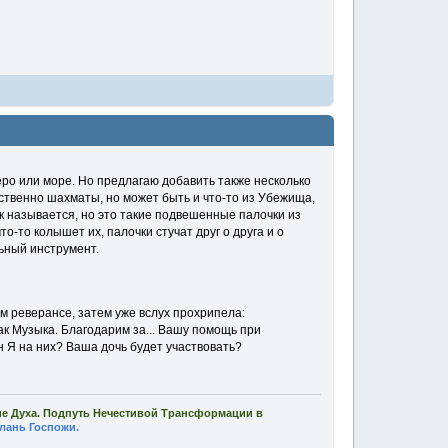
зеро или море. Но предлагаю добавить также несколько
бственно шахматы, но может быть и что-то из Убежища,
как называется, но это такие подвешенные палочки из
о-то колышет их, палочки стучат друг о друга и о
льный инструмент.
ом реверансе, затем уже вслух прохрипела:
ак Музыка. Благодарим за... Вашу помощь при
н Я на них? Ваша дочь будет участвовать?
ие Духа. Подпуть Нечестивой Трансформации в
лань Госпожи.