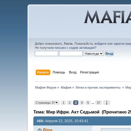
Добро пожаловать,
Гость
. Пожалуйста,
войдите
или
зарегистри
Не получили
письмо с кодом активации
?
Начало
Помощь
Вход
Регистрация
Мафия Форум
»
Мафия
»
Литки и прочие эксперименты 
»
Мир
Страницы 37
1
2
3
4
5
...
37
Тема: Мир Ифри. Акт Седьмой (Прочитано 25
#60:
Апреля 22, 2025, 10:43:41
Rina