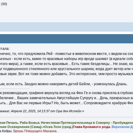
 (50)
тала:
онечно, то, что предложила Рей - поместье в живописном месте, с видом на о
езных - если есть, какие-то красивые наборы игр вроде шахмат (в идеале со
того мира), а также, если есть красивые... Есть такие безделицы... Не знаю, 
уг подвешенного стеклянного или хрустального шарика; когда дует ветер или чт
ивые звуки. Вот их тоже можно добавить. Это интереснее, чем просто музыка
ым, если есть. Заодно можно накормить детей Бейли, - усмехнулась Длань.
и рекомендации, графиня вернула взгляд на Фен Ге и снова присела в глубок
еличие... Ваших замечательных Августейшую Супругу и... Дочь, прекрасных к
ыть... Для Вас не первые Игры? Но, быть может... Сопровождаете храбрую Фе
ание: Апреля 22, 2025, 14:13:37 от Ора ден Истейн
»
ная Печаль. Раба Божья. Нечестивая Претворительница в Скверну - Пробужден
ение Осквернения (Свящ).+Оскв.Тело (сред.)
Глава Кровавого рода.
Верховная Д
а Кобры.
Брошь Пляшущего Махаона.