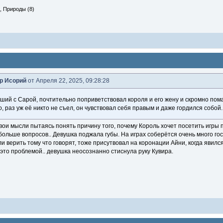
, Природы (8)
р Исорий
от Апреля 22, 2025, 09:28:28
ший с Сарой, почтительно поприветствовал короля и его жену и скромно пома
о, раз уж её никто не съел, он чувствовал себя правым и даже гордился собой.
вои мысли пытаясь понять причину того, почему Король хочет посетить игры 
ольше вопросов.. Девушка поджала губы. На играх соберётся очень много го
ли верить тому что говорят, тоже присутвовал на коронации Айни, когда явился
 это проблемой.. девушка неосознанно стиснула руку Кувира.