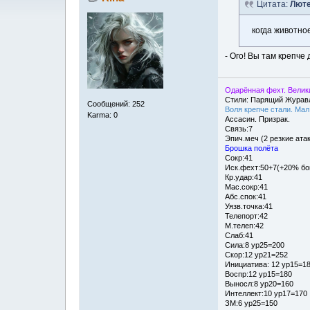
Цитата:
Лют
когда животно
- Ого! Вы там крепче
Одарённая фехт. Велик
Стили: Парящий Журав
Сообщений: 252
Воля крепче стали. Мал
Karma: 0
Ассасин. Призрак.
Связь:7
Эпич.меч (2 резкие ата
Брошка полёта
Сокр:41
Иск.фехт:50+7(+20% бо
Кр.удар:41
Мас.сокр:41
Абс.спок:41
Уязв.точка:41
Телепорт:42
М.телеп:42
Слаб:41
Сила:8 ур25=200
Скор:12 ур21=252
Инициатива: 12 ур15=1
Воспр:12 ур15=180
Выносл:8 ур20=160
Интеллект:10 ур17=170
ЗМ:6 ур25=150