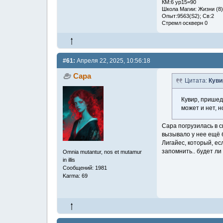
КМ:6 ур15=90
Школа Магии: Жизни (8)
Опыт:9563(S2); Св:2
Стремл оскверн 0
#61:
Апреля 22, 2025, 10:56:18
Сара
Цитата:
Куви
Кувир, пришед
может и нет, н
Сара погрузилась в с
вызывало у нее ещё б
Лигайес, который, ес
запомнить.. будет ли
Omnia mutantur, nos et mutamur
in illis
Сообщений: 1981
Karma: 69