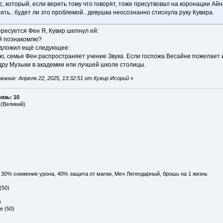
, который, если верить тому что говорят, тоже присутвовал на коронации Айни
ить.. будет ли это проблемой.. девушка неосознанно стиснула руку Кувира.
ересуется Фен Я, Кувир шепнул ей:
ей познакомлю?
едложил ещё следующее:
ю, семья Фен распространяет учение Звука. Если госпожа Весайни пожелает и
ру Музыки в академии или лучшей школе столицы.
ание: Апреля 22, 2025, 13:32:51 от Кувир Исорий
»
язь: 10
 (Великий)
, 30% снижение урона, 40% защита от магии, Меч Легендарный, брошь на 1 жизнь
(50)
)
е (50)