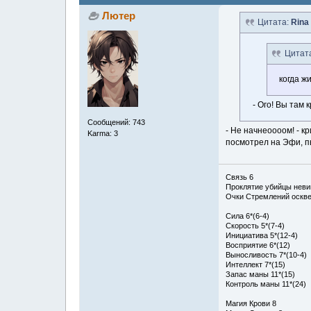
Лютер
Цитата:
Rina
Цитат
когда ж
- Ого! Вы там 
Сообщений: 743
- Не начнеоооом! - 
Karma: 3
посмотрел на Эфи, пы
Связь 6
Проклятие убийцы нев
Очки Стремлений оскве
Сила 6*(6-4)
Скорость 5*(7-4)
Инициатива 5*(12-4)
Восприятие 6*(12)
Выносливость 7*(10-4)
Интеллект 7*(15)
Запас маны 11*(15)
Контроль маны 11*(24)
Магия Крови 8