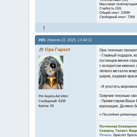
Массовая телепортация
Слабость (50)
Общий опыт: 23999
Свободный опыт: 7369
#65:
Апреля 22, 2025, 13:44:11
Ора Гархот
Ора тихонько прошеп
- Главный подарок, к
гостинцев менее серь
с колоритом именно э
легкого металла вокр
шарик, издавая крас
- И угостить морожен
Озвучив тихонько сво
Per Aspera Ad Inferi
- Приветсвуем Ваше В
Сообщений: 6335
коронации. Должно б
Karma: 55
«
Последнее редактиров
Почтенная Осквернен
Скверну. Талант: Вид
Печаль.
Браслет Броск