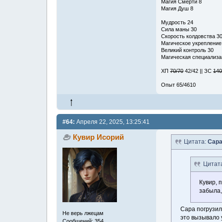
Магия Смерти 8
Магия Душ 8
Мудрость 24
Сила маны 30
Скорость колдовства 3
Магическое укрепление
Великий контроль 30
Магическая специализац
ХП
70/70
42/42 || ЗС
140
Опыт 65/4610
#64:
Апреля 22, 2025, 13:25:41
Кувир Исорий
Цитата:
Сар
Цитат
Кувир, 
забыла,
Сара погрузил
Не верь лжецам
это вызывало 
Сообщений: 354