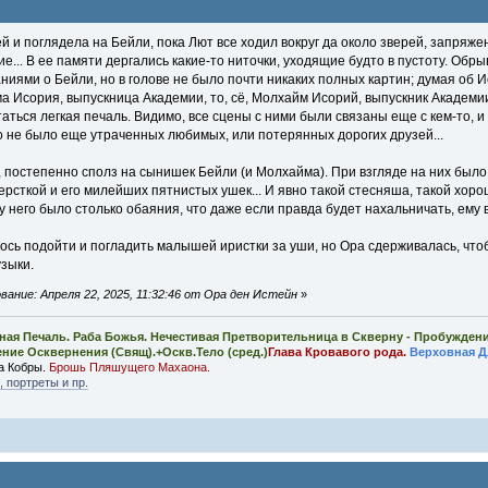
й и поглядела на Бейли, пока Лют все ходил вокруг да около зверей, запряж
... В ее памяти дергались какие-то ниточки, уходящие будто в пустоту. Обры
иями о Бейли, но в голове не было почти никаких полных картин; думая об И
а Исория, выпускница Академии, то, сё, Молхайм Исорий, выпускник Академии,
аться легкая печаль. Видимо, все сцены с ними были связаны еще с кем-то, и 
ко не было еще утраченных любимых, или потерянных дорогих друзей...
, постепенно сполз на сынишек Бейли (и Молхайма). При взгляде на них был
рсткой и его милейших пятнистых ушек... И явно такой стесняша, такой хороши
у него было столько обаяния, что даже если правда будет нахальничать, ему в
ось подойти и погладить малышей иристки за уши, но Ора сдерживалась, что
зыки.
ание: Апреля 22, 2025, 11:32:46 от Ора ден Истейн
»
ная Печаль. Раба Божья. Нечестивая Претворительница в Скверну - Пробужден
ение Осквернения (Свящ).+Оскв.Тело (сред.)
Глава Кровавого рода.
Верховная Д
а Кобры.
Брошь Пляшущего Махаона.
 портреты и пр.