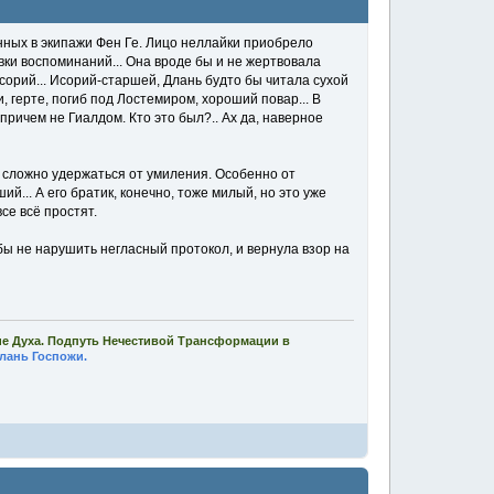
енных в экипажи Фен Ге. Лицо неллайки приобрело
вки воспоминаний... Она вроде бы и не жертвовала
сорий... Исорий-старшей, Длань будто бы читала сухой
 герте, погиб под Лостемиром, хороший повар... В
причем не Гиалдом. Кто это был?.. Ах да, наверное
о сложно удержаться от умиления. Особенно от
й... А его братик, конечно, тоже милый, но это уже
се всё простят.
бы не нарушить негласный протокол, и вернула взор на
ие Духа. Подпуть Нечестивой Трансформации в
лань Госпожи.