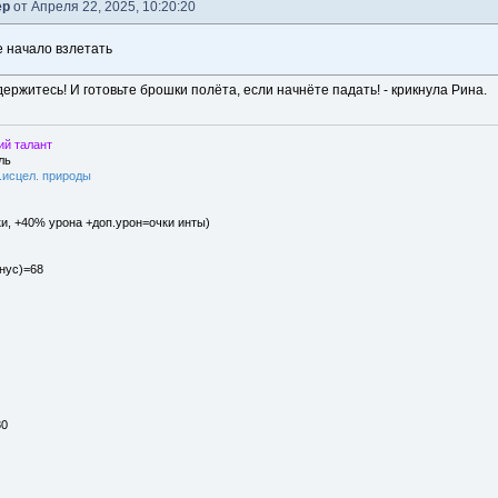
ер
от Апреля 22, 2025, 10:20:20
е начало взлетать
 держитесь! И готовьте брошки полёта, если начнёте падать! - крикнула Рина.
ий талант
ль
.исцел. природы
ки, +40% урона +доп.урон=очки инты)
нус)=68
80