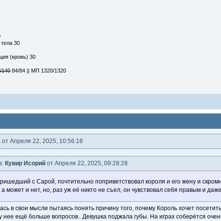
0
 тела 30
ия (кровь) 30
/140
84/84 || МП 1320/1320
а
от Апреля 22, 2025, 10:56:18
а:
Кувир Исорий
от Апреля 22, 2025, 09:28:28
пришедший с Сарой, почтительно поприветствовал короля и его жену и скромн
 а может и нет, но, раз уж её никто не съел, он чувствовал себя правым и даж
ась в свои мысли пытаясь понять причину того, почему Король хочет посетит
у нее ещё больше вопросов.. Девушка поджала губы. На играх соберётся очен