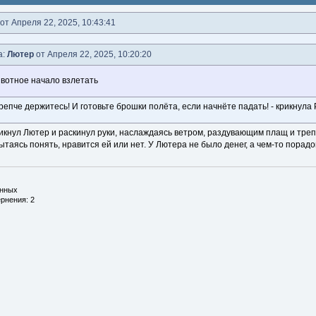
от Апреля 22, 2025, 10:43:41
а:
Лютер
от Апреля 22, 2025, 10:20:20
ивотное начало взлетать
крепче держитесь! И готовьте брошки полёта, если начнёте падать! - крикнула 
крикнул Лютер и раскинул руки, наслаждаясь ветром, раздувающим плащ и тре
таясь понять, нравится ей или нет. У Лютера не было денег, а чем-то порадо
инных
рнения: 2