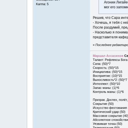
Агонии Лигайес
Karma: 5
мог его запомн
Решив, что Сара инт
- Хочешь, я тебя с н
После раздумий, пр
- Насколько я понима
представителя кафед
«
Последнее редактиров
Маршал Ассасинов
Св
Талант: Рефлексы Бога
Сила: (50)*7
Скорость: (50)*15
Инициатива: (50)*15
Восприятие: (10)*15
Выносливость*2: (50)*7
Интеллект: (50)*10
Запас маны: (1)*6
Контроль маны: (1)*6
Призрак. Доспех, полёт
Сокрытие (50)
Искусство фехтования 
Критический удар (50)
Массовое сокрытие (40
Абсолютное спокойстви
Уязвимая точка (50)
Телепортация (50)