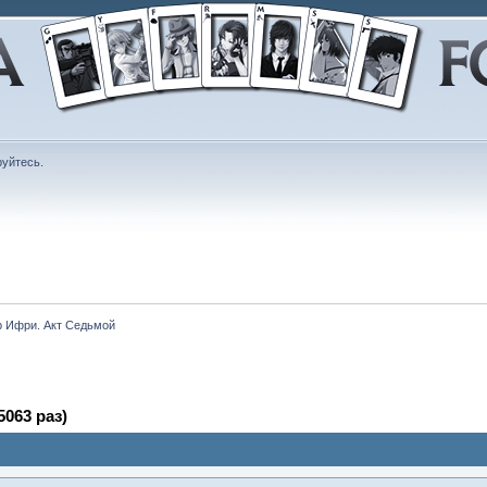
руйтесь
.
 Ифри. Акт Седьмой
063 раз)