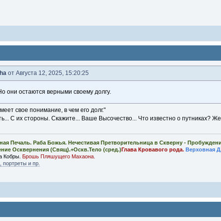
ha
от Августа 12, 2025, 15:20:25
 Но они остаются верными своему долгу.
меет свое понимание, в чем его долг."
ь... С их стороны. Скажите... Ваше Высочество... Что известно о путниках? 
ная Печаль. Раба Божья. Нечестивая Претворительница в Скверну - Пробужден
ение Осквернения (Свящ).+Оскв.Тело (сред.)
Глава Кровавого рода.
Верховная Д
а Кобры.
Брошь Пляшущего Махаона.
 портреты и пр.