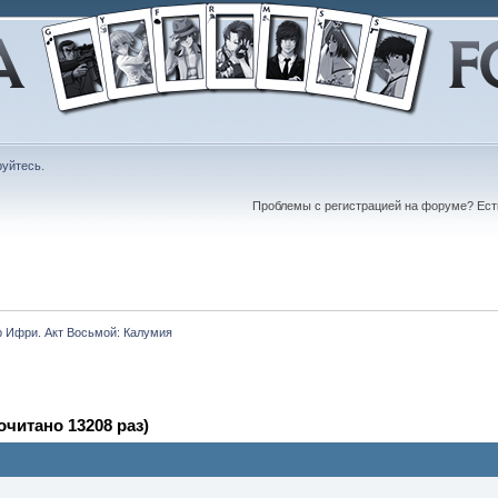
руйтесь
.
Проблемы с регистрацией на форуме? Ес
 Ифри. Акт Восьмой: Калумия
читано 13208 раз)