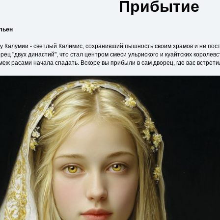
Прибытие
льен
у Калумии - светлый Калимис, сохранивший пышность своим храмов и не пост
рец "двух династий", что стал центром смеси ульриского и куайтских королевс
еж расами начала спадать. Вскоре вы прибыли в сам дворец, где вас встрет