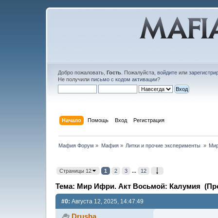
Добро пожаловать,
Гость
. Пожалуйста,
войдите
или
зарегистри
Не получили
письмо с кодом активации
?
Начало
Помощь
Вход
Регистрация
Мафия Форум
»
Мафия
»
Литки и прочие эксперименты 
»
Мир
Страницы 12
1
2
3
...
12
Тема: Мир Ифри. Акт Восьмой: Калумия (Про
#0:
Августа 12, 2025, 14:47:49
Drusha