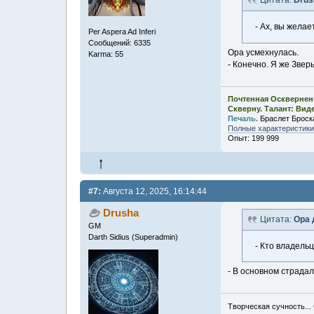
Цитата:
Drus
- Ах, вы жела
Per Aspera Ad Inferi
Сообщений: 6335
Ора усмехнулась.
Karma: 55
- Конечно. Я же Звер
Почтенная Осквернен
Скверну. Талант: Вид
Печаль.
Браслет Броск
Полные характеристики,
Опыт: 199 999
#7:
Августа 12, 2025, 16:14:44
Drusha
Цитата:
Ора 
GM
Darth Sidius (Superadmin)
- Кто владель
- В основном страдал
Творческая сучность...