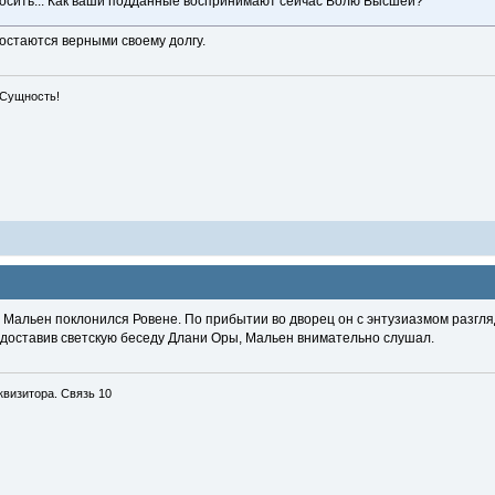
осить... Как ваши подданные воспринимают сейчас Волю Высшей?
 остаются верными своему долгу.
 Сущность!
- Мальен поклонился Ровене. По прибытии во дворец он с энтузиазмом разгл
едоставив светскую беседу Длани Оры, Мальен внимательно слушал.
визитора. Связь 10