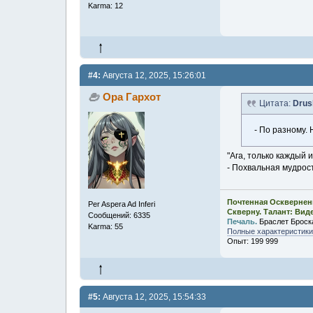
Karma: 12
#4:
Августа 12, 2025, 15:26:01
Ора Гархот
Цитата:
Drus
- По разному.
"Ага, только каждый и
- Похвальная мудрост
Почтенная Осквернен
Per Aspera Ad Inferi
Скверну. Талант: Вид
Сообщений: 6335
Печаль.
Браслет Броск
Karma: 55
Полные характеристики,
Опыт: 199 999
#5:
Августа 12, 2025, 15:54:33