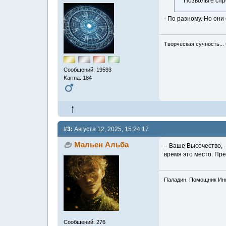
Позвольте спр
- По разному. Но они
Творческая сучность...
Сообщений: 19593
Karma: 184
#3:
Августа 12, 2025, 15:24:17
Мальен Альба
– Ваше Высочество, 
время это место. Пр
Паладин. Помощник Инк
Сообщений: 276