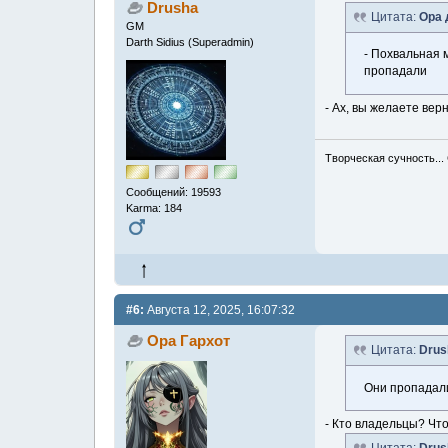
Drusha
Цитата:
Ора 
GM
Darth Sidius (Superadmin)
- Похвальная м
пропадали
- Ах, вы желаете ве
Творческая сучность...
Сообщений: 19593
Karma: 184
#6:
Августа 12, 2025, 16:07:32
Ора Гархот
Цитата:
Drus
Они пропадали
- Кто владельцы? Чт