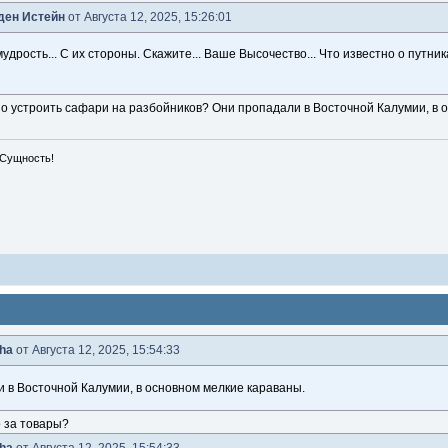
ден Истейн
от Августа 12, 2025, 15:26:01
удрость... С их стороны. Скажите... Ваше Высочество... Что известно о путни
рно устроить сафари на разбойников? Они пропадали в Восточной Калумии, в 
 Сущность!
ha
от Августа 12, 2025, 15:54:33
 в Восточной Калумии, в основном мелкие караваны.
о за товары?