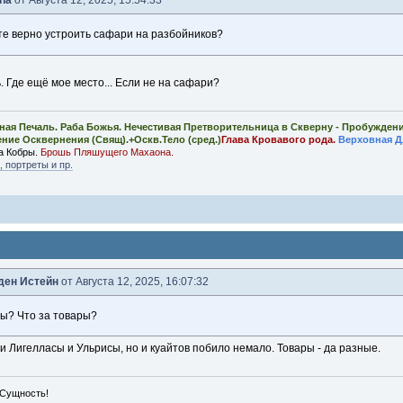
ha
от Августа 12, 2025, 15:54:33
ете верно устроить сафари на разбойников?
ь. Где ещё мое место... Если не на сафари?
ная Печаль. Раба Божья. Нечестивая Претворительница в Скверну - Пробужден
ение Осквернения (Свящ).+Оскв.Тело (сред.)
Глава Кровавого рода.
Верховная Д
а Кобры.
Брошь Пляшущего Махаона.
 портреты и пр.
ден Истейн
от Августа 12, 2025, 16:07:32
цы? Что за товары?
и Лигелласы и Ульрисы, но и куайтов побило немало. Товары - да разные.
 Сущность!