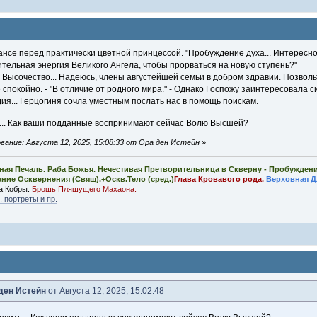
ансе перед практически цветной принцессой. "Пробуждение духа... Интересно
тельная энергия Великого Ангела, чтобы прорваться на новую ступень?"
Высочество... Надеюсь, члены августейшей семьи в добром здравии. Позволь
все спокойно. - "В отличие от родного мира." - Однако Госпожу заинтересовала 
ия... Герцогиня сочла уместным послать нас в помощь поискам.
ь... Как ваши подданные воспринимают сейчас Волю Высшей?
ание: Августа 12, 2025, 15:08:33 от Ора ден Истейн
»
ная Печаль. Раба Божья. Нечестивая Претворительница в Скверну - Пробужден
ение Осквернения (Свящ).+Оскв.Тело (сред.)
Глава Кровавого рода.
Верховная Д
а Кобры.
Брошь Пляшущего Махаона.
 портреты и пр.
ден Истейн
от Августа 12, 2025, 15:02:48