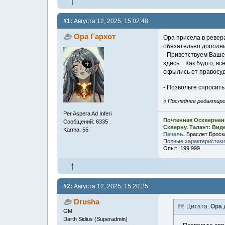
#1:
Августа 12, 2025, 15:02:48
Ора Гархот
Ора присела в ревер
обязательно дополни
- Приветствуем Ваше 
здесь... Как будто, 
скрылись от правосуд
- Позвольте спросит
«
Последнее редактиров
Per Aspera Ad Inferi
Почтенная Осквернен
Сообщений: 6335
Скверну. Талант: Вид
Karma: 55
Печаль.
Браслет Броск
Полные характеристики,
Опыт: 199 999
#2:
Августа 12, 2025, 15:20:25
Drusha
Цитата:
Ора 
GM
Darth Sidius (Superadmin)