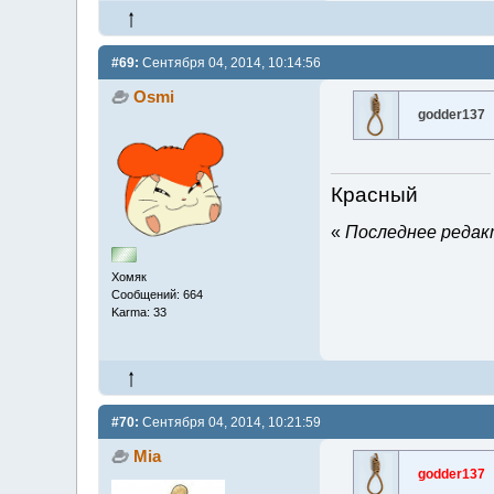
#69:
Сентября 04, 2014, 10:14:56
Osmi
godder137
Красный
«
Последнее редакт
Хомяк
Сообщений: 664
Karma: 33
#70:
Сентября 04, 2014, 10:21:59
Mia
godder137