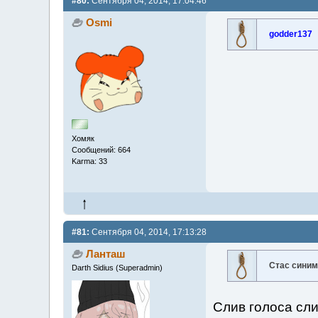
#80:
Сентября 04, 2014, 17:04:46
Osmi
godder137
Хомяк
Сообщений: 664
Karma: 33
#81:
Сентября 04, 2014, 17:13:28
Ланташ
Стас сини
Darth Sidius (Superadmin)
Слив голоса сли