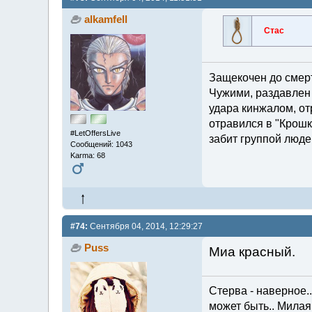
alkamfell
Стас
Защекочен до смерт
Чужими, раздавлен 
удара кинжалом, от
отравился в "Крошк
#LetOffersLive
забит группой люде
Сообщений: 1043
Karma: 68
#74:
Сентября 04, 2014, 12:29:27
Puss
Миа красный.
Стерва - наверное...
может быть.. Милая 