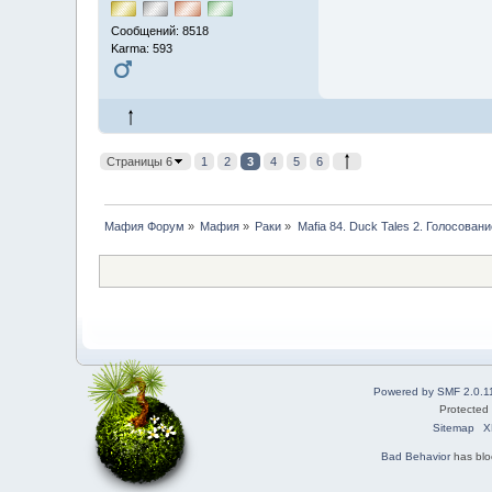
Сообщений: 8518
Karma: 593
Страницы 6
1
2
3
4
5
6
Мафия Форум
»
Мафия
»
Раки
»
Mafia 84. Duck Tales 2. Голосовани
Powered by SMF 2.0.1
Protected
Sitemap
X
Bad Behavior
has bl