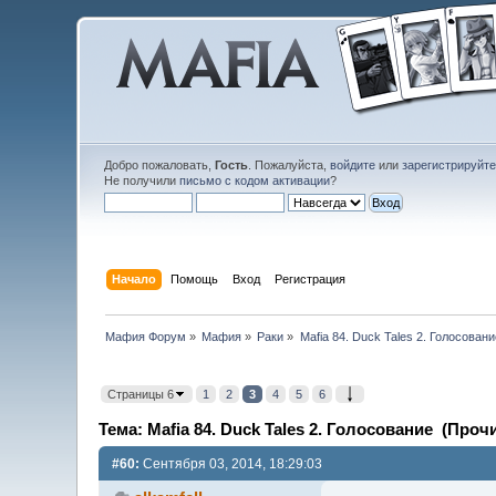
Добро пожаловать,
Гость
. Пожалуйста,
войдите
или
зарегистрируйт
Не получили
письмо с кодом активации
?
Начало
Помощь
Вход
Регистрация
Мафия Форум
»
Мафия
»
Раки
»
Mafia 84. Duck Tales 2. Голосовани
Страницы 6
1
2
3
4
5
6
Тема: Mafia 84. Duck Tales 2. Голосование (Проч
#60:
Сентября 03, 2014, 18:29:03