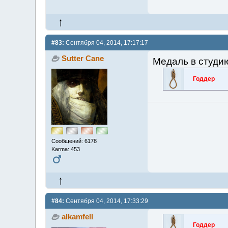
#83:
Сентября 04, 2014, 17:17:17
Sutter Cane
Медаль в студи
Годдер
Сообщений: 6178
Karma: 453
#84:
Сентября 04, 2014, 17:33:29
alkamfell
Годдер