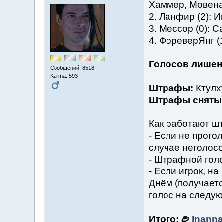
Хаммер, Мовена
2. Ланфир (2): И
3. Мессор (0): С
4. ФореверЯнг (
Голосов лише
Сообщений: 8518
Karma: 593
Штрафы:
Ктулху
Штрафы сняты
Как работают 
- Если не прого
случае неголос
- Штрафной голо
- Если игрок, н
Днём (получаетс
голос на следую
Итого:
Inann