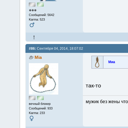
❄❄❄
Сообщений: 5642
Karma: 523
#86:
Сентября 04, 2014, 18:07:02
Mia
Миа
так-то
мужик без жены что
вечный блокер
Сообщений: 933
Karma: 233