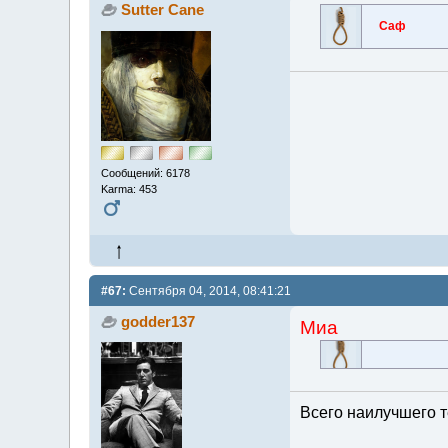
Sutter Cane
Саф
Сообщений: 6178
Karma: 453
#67:
Сентября 04, 2014, 08:41:21
godder137
Миа
Всего наилучшего т