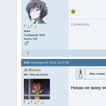
Снежинка
.
❄❄❄
Сообщений: 5642
Karma: 523
#78:
Сентября 04, 2014, 16:07:36
Messor
Миа синим
МК = Мессор Катает
Никак не вижу е