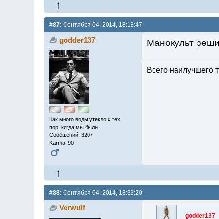
#87:
Сентября 04, 2014, 18:18:47
godder137
Манокульт решил
Всего наилучшего т
Как много воды утекло с тех
пор, когда мы были...
Сообщений: 3207
Karma: 90
#88:
Сентября 04, 2014, 18:33:20
Verwulf
godder137