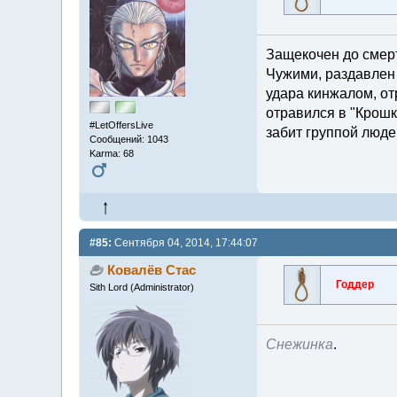
Защекочен до смерт
Чужими, раздавлен 
удара кинжалом, от
отравился в "Крошк
#LetOffersLive
забит группой люде
Сообщений: 1043
Karma: 68
#85:
Сентября 04, 2014, 17:44:07
Ковалёв Стас
Годдер
Sith Lord (Administrator)
Снежинка
.