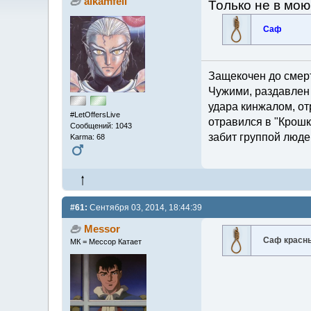
alkamfell
Только не в мою
Саф
Защекочен до смерт
Чужими, раздавлен 
удара кинжалом, от
#LetOffersLive
отравился в "Крошк
Сообщений: 1043
забит группой люде
Karma: 68
#61:
Сентября 03, 2014, 18:44:39
Messor
Саф красн
МК = Мессор Катает