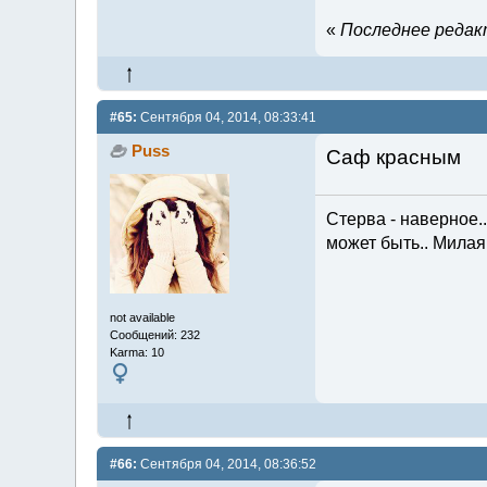
«
Последнее редакт
#65:
Сентября 04, 2014, 08:33:41
Puss
Саф красным
Стерва - наверное...
может быть.. Милая 
not available
Сообщений: 232
Karma: 10
#66:
Сентября 04, 2014, 08:36:52