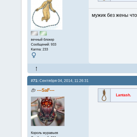
мужик без жены что
вечный блокер
Сообщений: 933
Karma: 233
#71:
Сентября 04, 2014, 11:26:31
---SaF---
Lantash.
Король муравьев