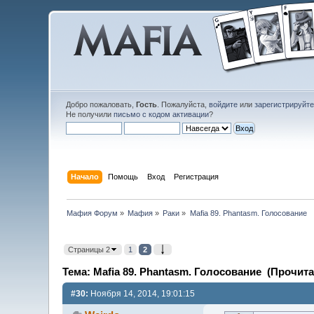
Добро пожаловать,
Гость
. Пожалуйста,
войдите
или
зарегистрируйт
Не получили
письмо с кодом активации
?
Начало
Помощь
Вход
Регистрация
Мафия Форум
»
Мафия
»
Раки
»
Mafia 89. Phantasm. Голосование
Страницы 2
1
2
Тема: Mafia 89. Phantasm. Голосование (Прочита
#30:
Ноября 14, 2014, 19:01:15