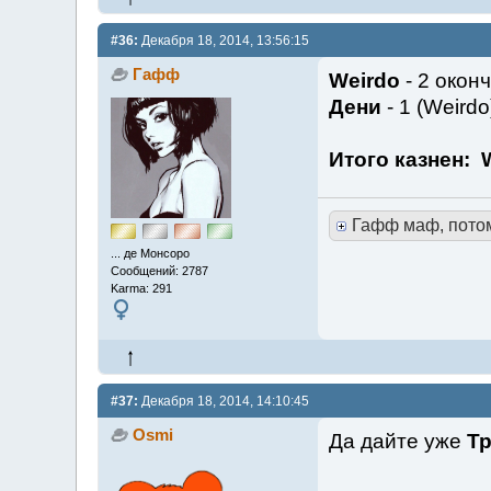
#36:
Декабря 18, 2014, 13:56:15
Гафф
Weirdo
- 2 окон
Дени
- 1 (Weirdo
Итого казнен: 
Гафф маф, пото
... де Монсоро
Сообщений: 2787
Karma: 291
#37:
Декабря 18, 2014, 14:10:45
Osmi
Да дайте уже
Т