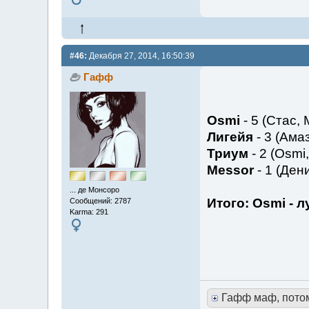
#46:
Декабря 27, 2014, 16:50:39
Гафф
Osmi
- 5 (Стас, 
Лигейя
- 3 (Амаз
Триум
- 2 (Osmi
Messor
- 1 (Ден
... де Монсоро
Итого: Osmi - 
Сообщений: 2787
Karma: 291
Гафф маф, пото