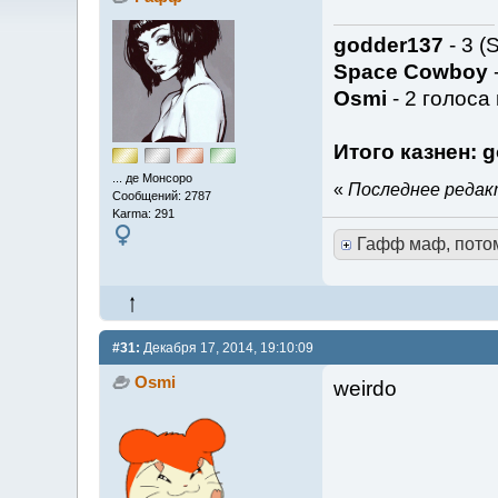
godder137
- 3 (
Space Cowboy
-
Osmi
- 2 голоса
Итого казнен: 
... де Монсоро
«
Последнее редакт
Сообщений: 2787
Karma: 291
Гафф маф, пото
#31:
Декабря 17, 2014, 19:10:09
Osmi
weirdo