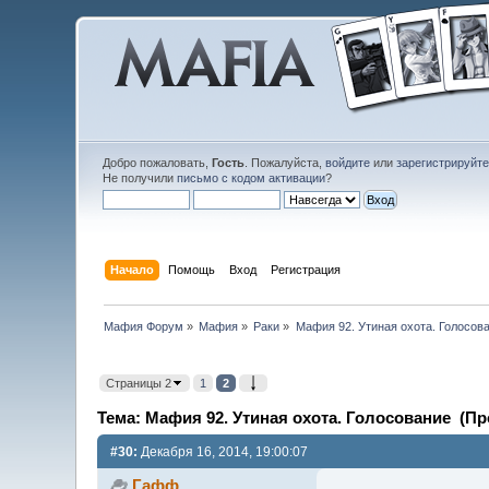
Добро пожаловать,
Гость
. Пожалуйста,
войдите
или
зарегистрируйт
Не получили
письмо с кодом активации
?
Начало
Помощь
Вход
Регистрация
Мафия Форум
»
Мафия
»
Раки
»
Мафия 92. Утиная охота. Голосов
Страницы 2
1
2
Тема: Мафия 92. Утиная охота. Голосование (Пр
#30:
Декабря 16, 2014, 19:00:07
Гафф