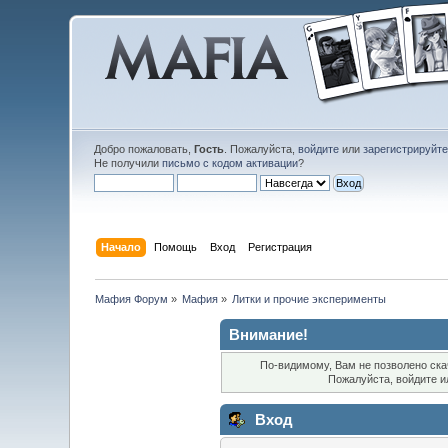
Добро пожаловать,
Гость
. Пожалуйста,
войдите
или
зарегистрируйт
Не получили
письмо с кодом активации
?
Начало
Помощь
Вход
Регистрация
Мафия Форум
»
Мафия
»
Литки и прочие эксперименты 
Внимание!
По-видимому, Вам не позволено ска
Пожалуйста, войдите 
Вход