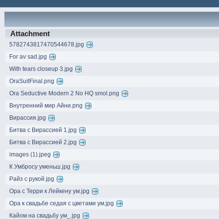
Attachment
5782743817470544678.jpg
For av sad.jpg
With tears closeup 3.jpg
OraSuitFinal.png
Ora Seductive Modern 2 No HQ smol.png
Внутренний мир Айни.png
Вирассия.jpg
Битва с Вирассией 1.jpg
Битва с Вирассией 2.jpg
images (1).jpeg
К Умбросу уменьш.jpg
Райз с рукой.jpg
Ора с Терри к Лейкену ум.jpg
Ора к свадьбе седая с цветами ум.jpg
Кайом на свадьбу ум_.jpg