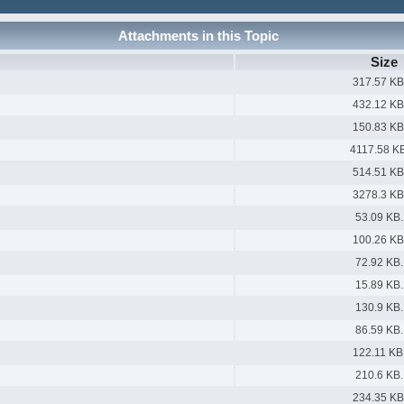
Attachments in this Topic
Size
317.57 KB
432.12 KB
150.83 KB
4117.58 KB
514.51 KB
3278.3 KB
53.09 KB.
100.26 KB
72.92 KB.
15.89 KB.
130.9 KB.
86.59 KB.
122.11 KB
210.6 KB.
234.35 KB