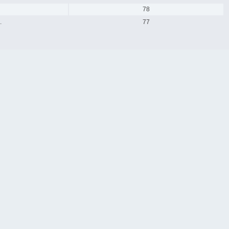
78
.
77