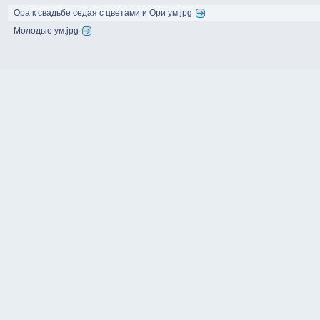
Ора к свадьбе седая с цветами и Ори ум.jpg
Молодые ум.jpg