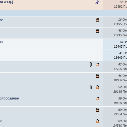
 и т.д.]
22 О
12892 П
ие
16 О
11195 П
48 О
11213 П
ка.
14 О
12447 П
41 О
15649 П
42 О
17795 П
46 О
18608 П
52 О
19185 П
Голосование
59 О
19479 П
60 О
23534 П
ие
89 О
24550 П