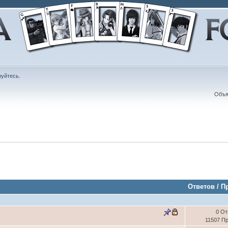
руйтесь
.
Объя
Ответов
/
П
0 От
11507 П