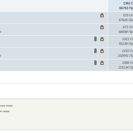
1362 
66763 П
533 О
67626 П
671 О
68698 П
3
1021 
95238 П
1410 
102641 П
8
1588 
115134 П
ная тема
я тема