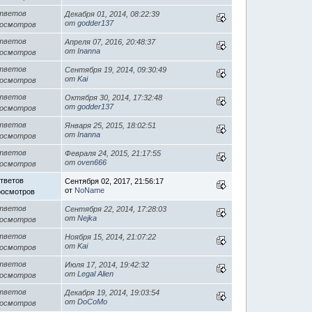
тветов
Декабря 01, 2014, 08:22:39
от
godder137
росмотров
тветов
Апреля 07, 2016, 20:48:37
от
Inanna
росмотров
тветов
Сентября 19, 2014, 09:30:49
от
Kai
росмотров
тветов
Октября 30, 2014, 17:32:48
от
godder137
росмотров
тветов
Января 25, 2015, 18:02:51
от
Inanna
росмотров
тветов
Февраля 24, 2015, 21:17:55
от
oven666
росмотров
тветов
Сентября 02, 2017, 21:56:17
от
NoName
росмотров
тветов
Сентября 22, 2014, 17:28:03
от
Nejka
росмотров
тветов
Ноября 15, 2014, 21:07:22
от
Kai
росмотров
тветов
Июля 17, 2014, 19:42:32
от
Legal Alien
росмотров
тветов
Декабря 19, 2014, 19:03:54
от
DoCoMo
росмотров