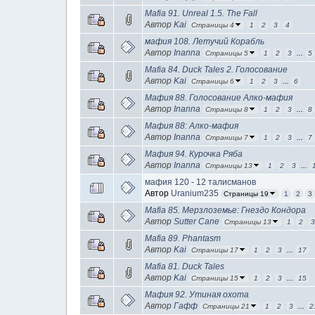
Mafia 91. Unreal 1.5. The Fall
Автор
Kai
Страницы 4
1
2
3
4
мафия 108. Летучий Корабль
Автор
Inanna
Страницы 5
1
2
3
...
5
Mafia 84. Duck Tales 2. Голосование
Автор
Kai
Страницы 6
1
2
3
...
6
Мафия 88. Голосование Алко-мафия
Автор
Inanna
Страницы 8
1
2
3
...
8
Мафия 88: Алко-мафия
Автор
Inanna
Страницы 7
1
2
3
...
7
Мафия 94. Курочка Ряба
Автор
Inanna
Страницы 13
1
2
3
...
мафия 120 - 12 талисманов
Автор
Uranium235
Страницы 19
1
2
3
Mafia 85. Мерзлоземье: Гнездо Кондора
Автор
Sutter Cane
Страницы 13
1
2
Mafia 89. Phantasm
Автор
Kai
Страницы 17
1
2
3
...
17
Mafia 81. Duck Tales
Автор
Kai
Страницы 15
1
2
3
...
15
Мафия 92. Утиная охота
Автор
Гафф
Страницы 21
1
2
3
...
2