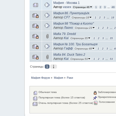
Мафия - Москва 1
Автор
vasex
Страницы 46
1
2
3
...
46
Мафия 86. ПунктуацЫя.
Автор
CF7
Страницы 18
1
2
3
...
18
Мафия 98 "Пожар в Киото"
Автор
Лагно
Страницы 23
1
2
3
...
2
Mafia 79. Dredd
Автор
Kai
Страницы 35
1
2
3
...
35
Мафия № 100. Три Богатыря
Автор
Гафф
Страницы 48
1
2
3
...
4
Mafia 84. Duck Tales 2
Автор
Kai
Страницы 53
1
2
3
...
53
Страницы:
1
Мафия Форум
»
Мафия
»
Раки
Обычная тема
Заблокирован
Прикрепленна
Популярная тема (более 15 ответов)
Голосование
Очень популярная тема (более 25 ответов)