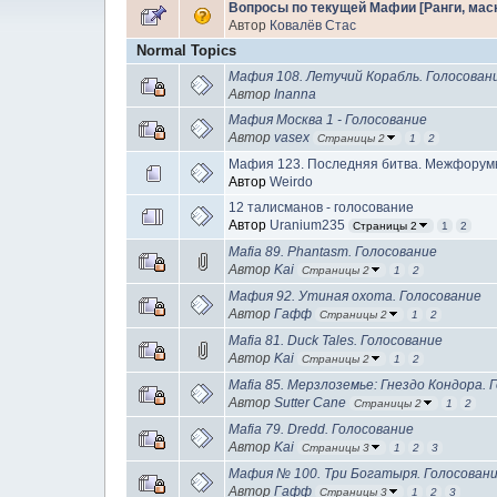
Вопросы по текущей Мафии [Ранги, маски
Автор
Ковалёв Стас
Normal Topics
Мафия 108. Летучий Корабль. Голосован
Автор
Inanna
Мафия Москва 1 - Голосование
Автор
vasex
Страницы 2
1
2
Мафия 123. Последняя битва. Межфорум
Автор
Weirdo
12 талисманов - голосование
Автор
Uranium235
Страницы 2
1
2
Mafia 89. Phantasm. Голосование
Автор
Kai
Страницы 2
1
2
Мафия 92. Утиная охота. Голосование
Автор
Гафф
Страницы 2
1
2
Mafia 81. Duck Tales. Голосование
Автор
Kai
Страницы 2
1
2
Mafia 85. Мерзлоземье: Гнездо Кондора. 
Автор
Sutter Cane
Страницы 2
1
2
Mafia 79. Dredd. Голосование
Автор
Kai
Страницы 3
1
2
3
Мафия № 100. Три Богатыря. Голосован
Автор
Гафф
Страницы 3
1
2
3