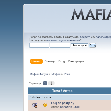
Добро пожаловать,
Гость
. Пожалуйста,
войдите
или
зарегистри
Не получили
письмо с кодом активации
?
Начало
Помощь
Вход
Регистрация
Мафия Форум
»
Мафия
»
Раки
Страницы:
1
Тема
/
Автор
Sticky Topics
FAQ по разделу
Автор
Ковалёв Стас