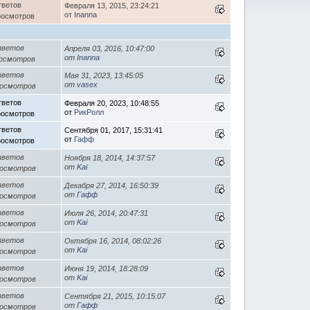
тветов
Февраля 13, 2015, 23:24:21
от
Inanna
росмотров
тветов
Апреля 03, 2016, 10:47:00
от
Inanna
росмотров
тветов
Мая 31, 2023, 13:45:05
от
vasex
росмотров
тветов
Февраля 20, 2023, 10:48:55
от
РикРолл
росмотров
тветов
Сентября 01, 2017, 15:31:41
от
Гафф
росмотров
тветов
Ноября 18, 2014, 14:37:57
от
Kai
росмотров
тветов
Декабря 27, 2014, 16:50:39
от
Гафф
росмотров
тветов
Июля 26, 2014, 20:47:31
от
Kai
росмотров
тветов
Октября 16, 2014, 08:02:26
от
Kai
росмотров
тветов
Июня 19, 2014, 18:28:09
от
Kai
росмотров
тветов
Сентября 21, 2015, 10:15:07
от
Гафф
росмотров