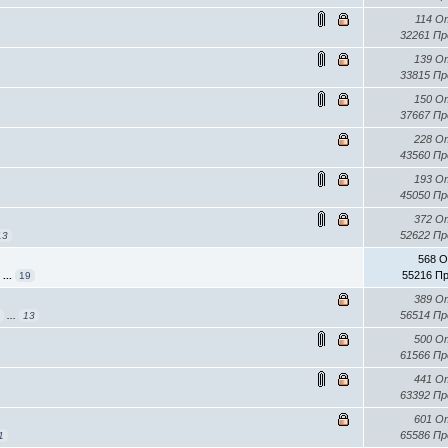
114 О
32261 П
139 О
33815 П
150 О
37667 П
228 О
43560 П
193 О
45050 П
372 О
52622 П
13
568 О
55216 П
...
19
389 О
56514 П
3
...
13
500 О
61566 П
441 О
63392 П
601 О
65586 П
1