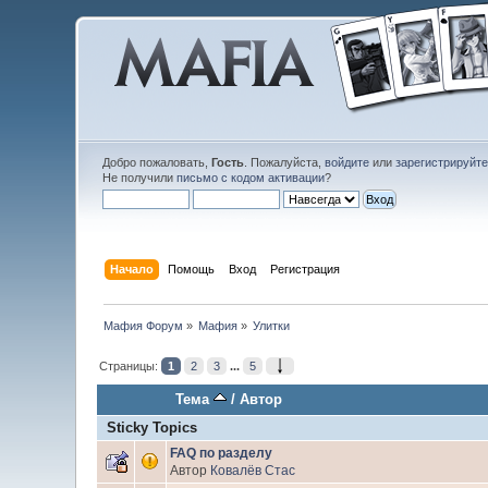
Добро пожаловать,
Гость
. Пожалуйста,
войдите
или
зарегистрируйт
Не получили
письмо с кодом активации
?
Начало
Помощь
Вход
Регистрация
Мафия Форум
»
Мафия
»
Улитки
Страницы:
1
2
3
...
5
Тема
/
Автор
Sticky Topics
FAQ по разделу
Автор
Ковалёв Стас