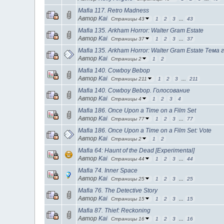
Mafia 117. Retro Madness
Автор
Kai
Страницы 43
1
2
3
...
43
Mafia 135. Arkham Horror: Walter Gram Estate
Автор
Kai
Страницы 37
1
2
3
...
37
Mafia 135. Arkham Horror: Walter Gram Estate Тема
Автор
Kai
Страницы 2
1
2
Mafia 140. Cowboy Bebop
Автор
Kai
Страницы 211
1
2
3
...
211
Mafia 140. Cowboy Bebop. Голосование
Автор
Kai
Страницы 4
1
2
3
4
Mafia 186. Once Upon a Time on a Film Set
Автор
Kai
Страницы 77
1
2
3
...
77
Mafia 186. Once Upon a Time on a Film Set: Vote
Автор
Kai
Страницы 2
1
2
Mafia 64: Haunt of the Dead [Experimental]
Автор
Kai
Страницы 44
1
2
3
...
44
Mafia 74. Inner Space
Автор
Kai
Страницы 25
1
2
3
...
25
Mafia 76. The Detective Story
Автор
Kai
Страницы 15
1
2
3
...
15
Mafia 87. Thief: Reckoning
Автор
Kai
Страницы 16
1
2
3
...
16