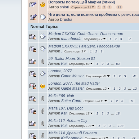
Вопросы по текущей Мафии [Улики]
Автор
shiori
Страницы 21
1
2
3
...
21
Что делать, если возникла проблема с регистра
Автор
Drusha
Normal Topics
Мафия CXXXIX: Code Geass. Голосование
Автор
mahabunda
Страницы 7
1
2
3
...
7
Мафия CXXXVIII: Fate;Zero. Голосование
Автор
.
Страницы 3
1
2
3
99. Sailor Moon. Season 01
Автор
Kai
Страницы 63
1
2
3
...
63
London, 2077
Автор
Game Master
Страницы 41
1
2
3
...
41
London, 2077. The Mad Hatter
Автор
Game Master
Страницы 12
1
2
3
...
12
Mafia #69: Noir
Автор
Sutter Cane
Страницы 11
1
2
3
...
11
Mafia 107. Das Boot
Автор
Kai
Страницы 18
1
2
3
...
18
Mafia 112. Arkham City
Автор
Kai
Страницы 138
1
2
3
...
138
Mafia 114. Древний Египет
Автор
Kelly Angelo
Страницы 49
1
2
3
...
49