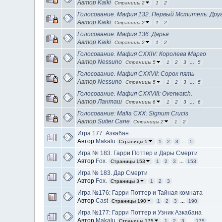
Автор
Kaiki
Страницы 2
1
2
Голосование. Мафия 132. Первый Мститель: Друг
Автор
Kaiki
Страницы 2
1
2
Голосование. Мафия 136. Дарья.
Автор
Kaiki
Страницы 2
1
2
Голосование. Мафия CXXIV: Королева Марго
Автор
Nessuno
Страницы 5
1
2
3
...
5
Голосование. Мафия CXXVII: Сорок пять
Автор
Nessuno
Страницы 5
1
2
3
...
5
Голосование. Мафия CXXVIII: Overwatch.
Автор
Ланташ
Страницы 6
1
2
3
...
6
Голосование: Mafia CXX: Signum Crucis
Автор
Sutter Cane
Страницы 2
1
2
Игра 177: Азкабан
Автор
Makalu
Страницы 5
1
2
3
...
5
Игра № 183. Гарри Поттер и Дары Смерти
Автор
Fox.
Страницы 153
1
2
3
...
153
Игра № 183. Дар Смерти
Автор
Fox.
Страницы 3
1
2
3
Игра №176: Гарри Поттер и Тайная комната
Автор
Cast
Страницы 190
1
2
3
...
190
Игра №177: Гарри Поттер и Узник Азкабана
Автор
Makalu
Страницы 175
1
2
3
...
175