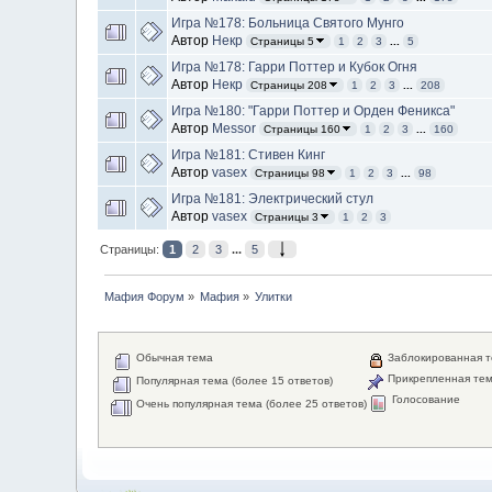
Игра №178: Больница Святого Мунго
Автор
Некр
Страницы 5
1
2
3
...
5
Игра №178: Гарри Поттер и Кубок Огня
Автор
Некр
Страницы 208
1
2
3
...
208
Игра №180: "Гарри Поттер и Орден Феникса"
Автор
Messor
Страницы 160
1
2
3
...
160
Игра №181: Стивен Кинг
Автор
vasex
Страницы 98
1
2
3
...
98
Игра №181: Электрический стул
Автор
vasex
Страницы 3
1
2
3
Страницы:
1
2
3
...
5
Мафия Форум
»
Мафия
»
Улитки
Обычная тема
Заблокированная 
Прикрепленная те
Популярная тема (более 15 ответов)
Голосование
Очень популярная тема (более 25 ответов)