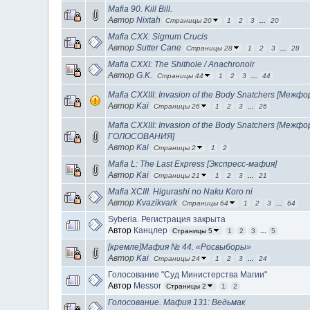
Mafia 90. Kill Bill.
Автор
Nixtah
Страницы 20
1
2
3
...
20
Mafia CXX: Signum Crucis
Автор
Sutter Cane
Страницы 28
1
2
3
...
28
Mafia CXXI: The Shithole / Anachronoir
Автор
G.K.
Страницы 44
1
2
3
...
44
Mafia CXXIII: Invasion of the Body Snatchers [Межфо
Автор
Kai
Страницы 26
1
2
3
...
26
Mafia CXXIII: Invasion of the Body Snatchers [Меж
ГОЛОСОВАНИЯ]
Автор
Kai
Страницы 2
1
2
Mafia L: The Last Express [Экспресс-мафия]
Автор
Kai
Страницы 21
1
2
3
...
21
Mafia XCIII. Higurashi no Naku Koro ni
Автор
Kvazikvark
Страницы 64
1
2
3
...
64
Syberia. Регистрация закрыта
Автор
Канцлер
Страницы 5
1
2
3
...
5
[кремле]Мафия № 44. «Росвыборы»
Автор
Kai
Страницы 24
1
2
3
...
24
Голосование "Суд Министерства Магии"
Автор
Messor
Страницы 2
1
2
Голосование. Мафия 131: Ведьмак