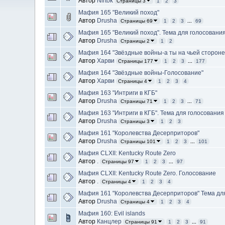
Автор
Nirtok
Страницы 3
1
2
3
Мафия 165 "Великий поход"
Автор
Drusha
Страницы 69
1
2
3
...
69
Мафия 165 "Великий поход". Тема для голосования
Автор
Drusha
Страницы 2
1
2
Мафия 164 "Звёздные войны-а ты на чьей стороне
Автор
Харви
Страницы 177
1
2
3
...
177
Мафия 164 "Звёздные войны-Голосование"
Автор
Харви
Страницы 4
1
2
3
4
Мафия 163 "Интриги в КГБ"
Автор
Drusha
Страницы 71
1
2
3
...
71
Мафия 163 "Интриги в КГБ". Тема для голосования
Автор
Drusha
Страницы 3
1
2
3
Мафия 161 "Королевства Десерприторов"
Автор
Drusha
Страницы 101
1
2
3
...
101
Мафия CLXII: Kentucky Route Zero
Автор
.
Страницы 97
1
2
3
...
97
Мафия CLXII: Kentucky Route Zero. Голосование
Автор
.
Страницы 4
1
2
3
4
Мафия 161 "Королевства Десерприторов" Тема дл
Автор
Drusha
Страницы 4
1
2
3
4
Мафия 160: Evil islands
Автор
Канцлер
Страницы 91
1
2
3
...
91