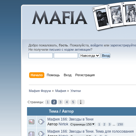
Добро пожаловать,
Гость
. Пожалуйста,
войдите
или
зарегистрируйт
Не получили
письмо с кодом активации
?
Начало
Помощь
Вход
Регистрация
Мафия Форум
»
Мафия
»
Улитки
Страницы:
1
2
3
4
5
Тема
/
Автор
Мафия 166: Звезды в Тени
Автор
Nirtok
Страницы 150
1
2
3
...
150
Мафия 166: Звезды в Тени. Тема для голосования