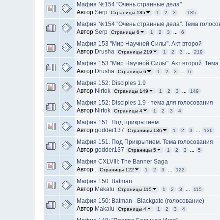
Мафия №154 "Очень странные дела"
Автор
Serp
Страницы 185
1
2
3
...
185
Мафия №154 "Очень странные дела". Тема голосо
Автор
Serp
Страницы 6
1
2
3
...
6
Мафия 153 "Мир Научной Силы". Акт второй
Автор
Drusha
Страницы 219
1
2
3
...
219
Мафия 153 "Мир Научной Силы". Акт второй. Тема
Автор
Drusha
Страницы 6
1
2
3
...
6
Мафия 152: Disciples 1.9
Автор
Nirtok
Страницы 149
1
2
3
...
149
Мафия 152: Disciples 1.9 - тема для голосования
Автор
Nirtok
Страницы 4
1
2
3
4
Мафия 151. Под прикрытием
Автор
godder137
Страницы 136
1
2
3
...
136
Мафия 151. Под Прикрытием. Тема голосования
Автор
godder137
Страницы 5
1
2
3
...
5
Мафия CXLVIII: The Banner Saga
Автор
.
Страницы 122
1
2
3
...
122
Мафия 150: Batman
Автор
Makalu
Страницы 115
1
2
3
...
115
Мафия 150: Batman - Blackgate (голосование)
Автор
Makalu
Страницы 4
1
2
3
4