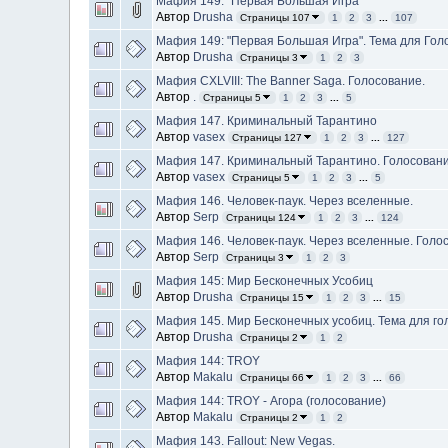
Мафия 149: "Первая Большая Игра"
Автор
Drusha
Страницы 107
1
2
3
...
107
Мафия 149: "Первая Большая Игра". Тема для Гол
Автор
Drusha
Страницы 3
1
2
3
Мафия CXLVIII: The Banner Saga. Голосование.
Автор
.
Страницы 5
1
2
3
...
5
Мафия 147. Криминальный Тарантино
Автор
vasex
Страницы 127
1
2
3
...
127
Мафия 147. Криминальный Тарантино. Голосован
Автор
vasex
Страницы 5
1
2
3
...
5
Мафия 146. Человек-паук. Через вселенные.
Автор
Serp
Страницы 124
1
2
3
...
124
Мафия 146. Человек-паук. Через вселенные. Голо
Автор
Serp
Страницы 3
1
2
3
Мафия 145: Мир Бесконечных Усобиц
Автор
Drusha
Страницы 15
1
2
3
...
15
Мафия 145. Мир Бесконечных усобиц. Тема для го
Автор
Drusha
Страницы 2
1
2
Мафия 144: TROY
Автор
Makalu
Страницы 66
1
2
3
...
66
Мафия 144: TROY - Агора (голосование)
Автор
Makalu
Страницы 2
1
2
Мафия 143. Fallout: New Vegas.