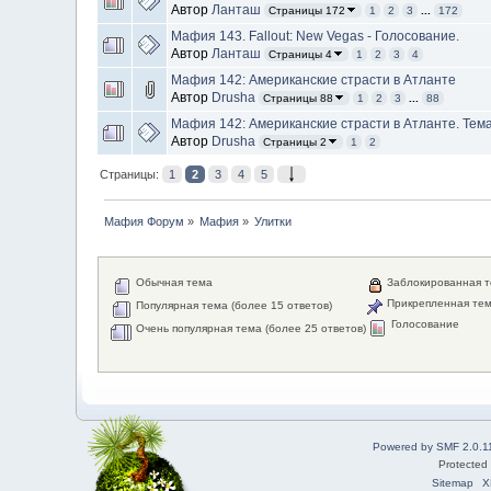
Автор
Ланташ
Страницы 172
1
2
3
...
172
Мафия 143. Fallout: New Vegas - Голосование.
Автор
Ланташ
Страницы 4
1
2
3
4
Мафия 142: Американские страсти в Атланте
Автор
Drusha
Страницы 88
1
2
3
...
88
Мафия 142: Американские страсти в Атланте. Тема
Автор
Drusha
Страницы 2
1
2
Страницы:
1
2
3
4
5
Мафия Форум
»
Мафия
»
Улитки
Обычная тема
Заблокированная 
Прикрепленная те
Популярная тема (более 15 ответов)
Голосование
Очень популярная тема (более 25 ответов)
Powered by SMF 2.0.1
Protected
Sitemap
X