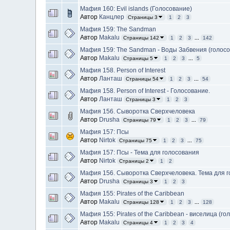
Мафия 160: Evil islands (Голосование)
Автор
Канцлер
Страницы 3
1
2
3
Мафия 159: The Sandman
Автор
Makalu
Страницы 142
1
2
3
...
142
Мафия 159: The Sandman - Воды Забвения (голосо
Автор
Makalu
Страницы 5
1
2
3
...
5
Мафия 158. Person of Interest
Автор
Ланташ
Страницы 54
1
2
3
...
54
Мафия 158. Person of Interest - Голосование.
Автор
Ланташ
Страницы 3
1
2
3
Мафия 156. Сыворотка Сверхчеловека
Автор
Drusha
Страницы 79
1
2
3
...
79
Мафия 157: Псы
Автор
Nirtok
Страницы 75
1
2
3
...
75
Мафия 157: Псы - Тема для голосования
Автор
Nirtok
Страницы 2
1
2
Мафия 156. Сыворотка Сверхчеловека. Тема для г
Автор
Drusha
Страницы 3
1
2
3
Мафия 155: Pirates of the Caribbean
Автор
Makalu
Страницы 128
1
2
3
...
128
Мафия 155: Pirates of the Caribbean - виселица (го
Автор
Makalu
Страницы 4
1
2
3
4