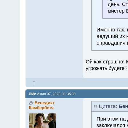
день. Ст
мистер 
Именно так, 
ведущий их 
оправдания 
Ой как страшно!
угрожать будете?
#68:
Июля 07, 2023, 11:35:39
Бенедикт
Цитата:
Бен
Камбербетч
При этом на
заключался 