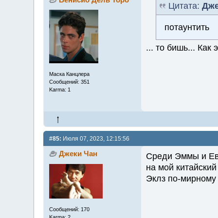
Цитата:
Дже
потаунтить
... то бишь... Ка
Маска Канцлера
Сообщений: 351
Karma: 1
#85:
Июля 07, 2023, 12:15:56
Джеки Чан
Среди Эммы и Ев
на мой китайский
Эклз по-мирному 
Сообщений: 170
Karma: 2