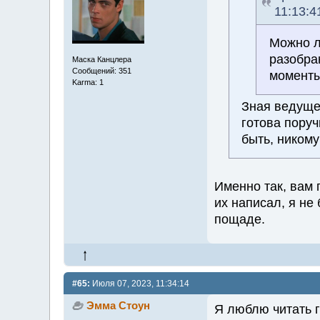
11:13:4
Можно ли
разобра
Маска Канцлера
Сообщений: 351
моменты
Karma: 1
Зная ведуще
готова поруч
быть, никому
Именно так, вам 
их написал, я не
пощаде.
#65:
Июля 07, 2023, 11:34:14
Эмма Стоун
Я люблю читать г