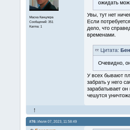
ожидать мож
Увы, тут нет нич
Маска Канцлера
Если потребуется
Сообщений: 351
Karma: 1
дело, что справе
временами.
Цитата:
Бен
Очевидно, о
У всех бывают пл
забрать у него с
зарабатывает он 
чешутся уничтожа
#76:
Июля 07, 2023, 11:58:49