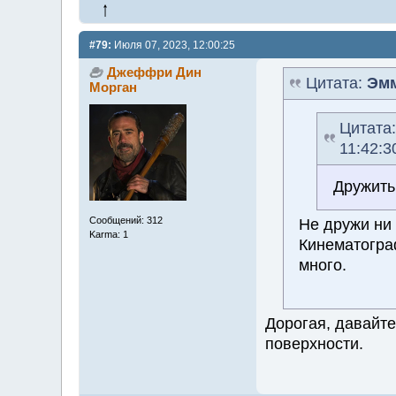
#79:
Июля 07, 2023, 12:00:25
Джеффри Дин
Цитата:
Эмм
Морган
Цитата
11:42:3
Дружить
Сообщений: 312
Не дружи ни
Karma: 1
Кинематограф
много.
Дорогая, давайте
поверхности.