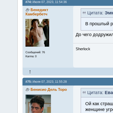
#74:
Июля 07, 2023, 11:54:36
Бенедикт
Цитата:
Эмм
Камбербетч
В прошлый р
До чего додружи
Sherlock
Сообщений: 76
Karma: 0
#75:
Июля 07, 2023, 11:55:28
Бенисио Дель Торо
Цитата:
Ева
Ой как стра
женщине угро