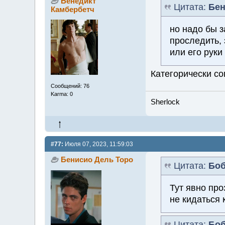
Бенедикт
Цитата:
Бен
Камбербетч
но надо бы з
проследить, 
или его руки
Категорически со
Сообщений: 76
Karma: 0
Sherlock
#77:
Июля 07, 2023, 11:59:03
Бенисио Дель Торо
Цитата:
Боб
Тут явно про
не кидаться
Цитата:
Боб