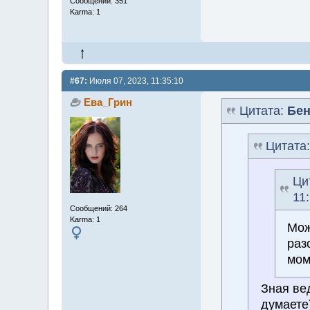
Сообщений: 351
Karma: 1
#67:
Июля 07, 2023, 11:35:10
Ева_Грин
Цитата:
Бен
Цитата
Ци
11
Сообщений: 264
Karma: 1
Мож
раз
мом
Зная ве
думаете)