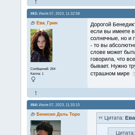
#63:
Июля 07, 2023, 11:32:58
Ева_Грин
Дорогой Бенедикт
если вы имеете в
солнечные, но и 
- то вы абсолютн
слове может быть
говорила, что все
бывает. Нужно тр
Сообщений: 264
страшном мире
Karma: 1
#64:
Июля 07, 2023, 11:33:15
Бенисио Дель Торо
Цитата:
Ева
Цитата