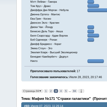
Мэтт Леблан - Гамора
Том Круз - Дракс
Джеффри Дин Морган - Небула
Дженна Ортега - Мантис
Ева Грин - Космо
Дженсен Эклз - Краглин
Джеки Чан - Йонду
Бенисио Дель Торо - Аеша
Билл Скарсгард - Адам Ворлок
Боб Оденкерк - Ронан
Джефф Бриджесс - Корат
Эмма Стоун - Эго
Эмилия Кларк - Высший Эволюционер
Бенедикт Камбербетч - Дедпул
Никто
Проголосовало пользователей:
17
Голосование закончилось:
Июля 28, 2023, 20:17:46
Страницы 84
1
2
3
4
5
...
84
Тема: Мафия №171 "Стражи галактики" (Прочита
#60:
Июля 07, 2023, 11:26:14