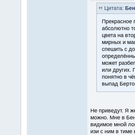
Цитата:
Бен
Прекрасное 
абсолютно то
цвета на вто
мирных и маф
спешить с д
определённы
может разбе
или других. 
понятно в ч
выпад Берто
Не приведут. Я ж
можно. Мне в Бен
видимое мной лог
изи с ним в тиме