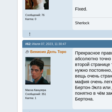
Fixed.
Сообщений: 76
Karma: 0
Sherlock
#62:
Июля 07, 2023, 11:30:47
Бенисио Дель Торо
Прекрасное прав
абсолютно точно 
второй странице
нужно постоянно,
вещь очень стра
мафия очень лег
Бертон-Эклз или 
Маска Канцлера
понятно в чём з
Сообщений: 351
Karma: 1
Бертона.