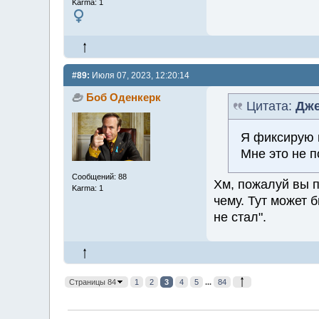
Karma: 1
#89:
Июля 07, 2023, 12:20:14
Боб Оденкерк
Цитата:
Дже
Я фиксирую п
Мне это не 
Сообщений: 88
Хм, пожалуй вы 
Karma: 1
чему. Тут может 
не стал".
Страницы 84
1
2
3
4
5
...
84