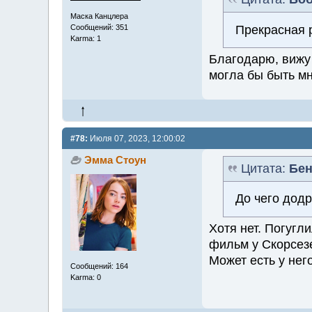
Маска Канцлера
Прекрасная р
Сообщений: 351
Karma: 1
Благодарю, вижу 
могла бы быть мн
#78:
Июля 07, 2023, 12:00:02
Эмма Стоун
Цитата:
Бен
До чего дод
Хотя нет. Погугл
фильм у Скорсезе
Может есть у нег
Сообщений: 164
Karma: 0