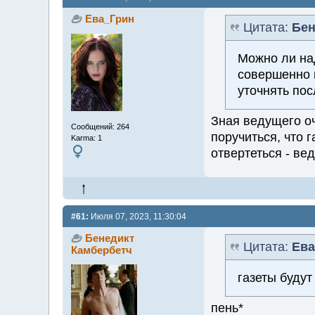
Ева_Грин
Цитата:
Бен
Можно ли над
совершенно 
уточнять пос
Зная ведущего оч
Сообщений: 264
поручиться, что г
Karma: 1
отвертеться - ве
#61:
Июля 07, 2023, 11:30:04
Бенедикт
Цитата:
Ева
Камбербетч
газеты будут
пень*