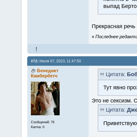
выпад Берто
Прекрасная речь 
«
Последнее редактир
#72:
Июля 07, 2023, 11:47:50
Бенедикт
Цитата:
Боб
Камбербетч
Тут явно про
Это не сексизм. 
Цитата:
Дж
Приветствую,
Сообщений: 76
Karma: 0