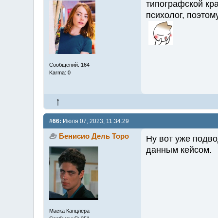
типографской кра
психолог, поэтом
Сообщений: 164
Karma: 0
#66:
Июля 07, 2023, 11:34:29
Бенисио Дель Торо
Ну вот уже подво
данным кейсом.
Маска Канцлера