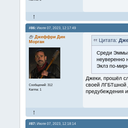
#86:
Июля 07, 2023, 12:17:49
Джеффри Дин
Цитата:
Дже
Морган
Среди Эммы 
неуверенно н
Эклз по-мир
Джеки, прошёл с
своей ЛГБТшной 
Сообщений: 312
Karma: 1
предубеждения и
#87:
Июля 07, 2023, 12:18:14