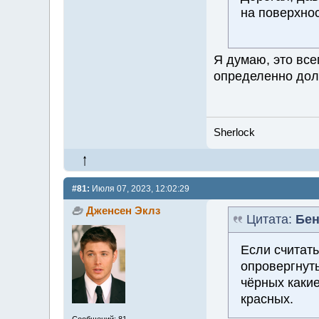
на поверхнос
Я думаю, это вс
определенно дол
Sherlock
#81:
Июля 07, 2023, 12:02:29
Дженсен Эклз
Цитата:
Бен
Если считать
опровергнут
чёрных какие
красных.