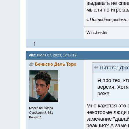
выдавать не спе
мысли по игрокам
«
Последнее редактир
Winchester
#82:
Июля 07, 2023, 12:12:19
Бенисио Дель Торо
Цитата:
Дже
Я про тех, к
версия. Хотя
реже.
Мне кажется это 
Маска Канцлера
некоторые люди г
Сообщений: 351
Karma: 1
замечание "давай
реакция? А замеч