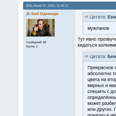
#71:
Июля 07, 2023, 11:45:11
Боб Оденкерк
Цитата:
Ева
мужланов
Тут явно прозвуч
Сообщений: 88
кидаться колким
Karma: 1
Цитата:
Бен
Прекрасное 
абсолютно то
цвета на вто
мирных и маф
спешить с д
определённы
может разбе
или других. 
понятно в ч