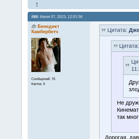
#80:
Июля 07, 2023, 12:01:56
Бенедикт
Цитата:
Дж
Камбербетч
Цитата
Ци
11
Сообщений: 76
Дру
Karma: 0
зло
Не друж
Кинемат
так мног
Дорогая, дав