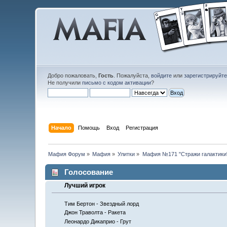
Добро пожаловать,
Гость
. Пожалуйста,
войдите
или
зарегистрируйт
Не получили
письмо с кодом активации
?
Начало
Помощь
Вход
Регистрация
Мафия Форум
»
Мафия
»
Улитки
»
Мафия №171 "Стражи галактики
Голосование
Лучший игрок
Тим Бертон - Звездный лорд
Джон Траволта - Ракета
Леонардо Дикаприо - Грут