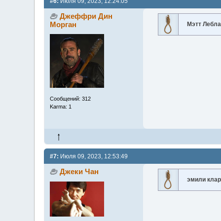
#6:
Июля 09, 2023, 12:24:05
Джеффри Дин
Морган
Мэтт Лебл
Сообщений: 312
Karma: 1
#7:
Июля 09, 2023, 12:53:49
Джеки Чан
эмили клар