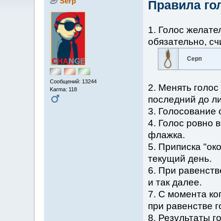
Serp
Правила го
1. Голос желате
обязательно, сч
Серп
Сообщений: 13244
2. Менять голос
Karma: 118
последний до ли
3. Голосование 
4. Голос ровно 
флажка.
5. Приписка "ок
текущий день.
6. При равенств
и так далее.
7. С момента ко
при равенстве г
8. Результаты г