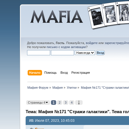
Добро пожаловать,
Гость
. Пожалуйста,
войдите
или
зарегистрируйт
Не получили
письмо с кодом активации
?
Начало
Помощь
Вход
Регистрация
Мафия Форум
»
Мафия
»
Улитки
»
Мафия №171 "Стражи галактики"
Страницы 4
1
2
3
4
Тема: Мафия №171 "Стражи галактики". Тема го
#0:
Июля 07, 2023, 10:45:03