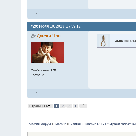
#29:
Июля 10, 2023, 17:59:12
Джеки Чан
эмилия кла
Сообщений: 170
Karma: 2
Страницы 4
1
2
3
4
Мафия Форум
»
Мафия
»
Улитки
»
Мафия №171 "Стражи галактики"