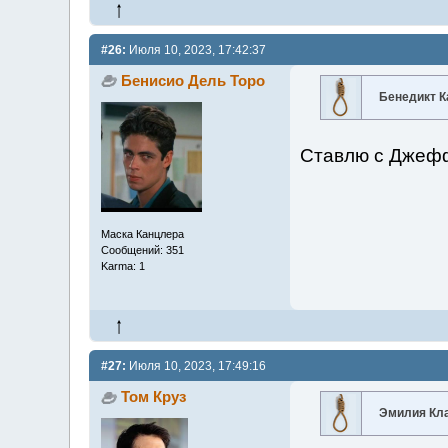
#26:
Июля 10, 2023, 17:42:37
Бенисио Дель Торо
Бенедикт 
Ставлю с Джефф
Маска Канцлера
Сообщений: 351
Karma: 1
#27:
Июля 10, 2023, 17:49:16
Том Круз
Эмилия Кл