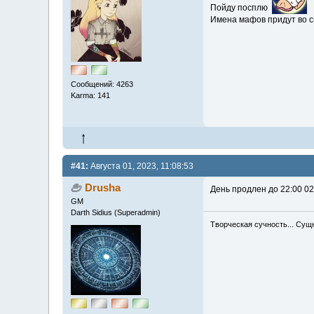
Пойду посплю
Имена мафов придут во с
Сообщений: 4263
Karma: 141
#41:
Августа 01, 2023, 11:08:53
Drusha
День продлен до 22:00 02
GM
Darth Sidius (Superadmin)
Творческая сучность... Сущ