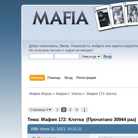
Добро пожаловать,
Гость
. Пожалуйста,
войдите
или
зарегистрируйт
Не получили
письмо с кодом активации
?
Начало
Помощь
Вход
Регистрация
Мафия Форум
»
Мафия
»
Улитки
»
Мафия 172: Клетка
Страницы 4
1
2
3
4
Тема: Мафия 172: Клетка (Прочитано 30944 раз)
#30:
Июля 31, 2023, 20:31:21