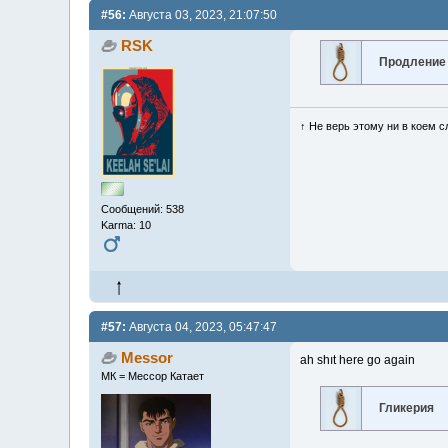
#56:
Августа 03, 2023, 21:07:50
RSK
Продление
↑ Не верь этому ни в коем с
Сообщений: 538
Karma: 10
#57:
Августа 04, 2023, 05:47:47
Messor
ah shıt here go again
МК = Мессор Катает
Гликерия