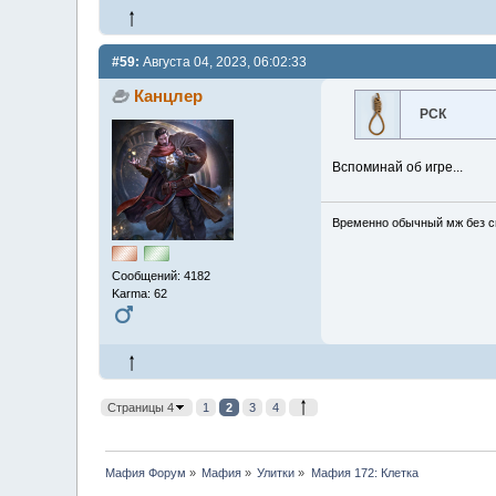
#59:
Августа 04, 2023, 06:02:33
Канцлер
РСК
Вспоминай об игре...
Временно обычный мж без сп
Сообщений: 4182
Karma: 62
Страницы 4
1
2
3
4
Мафия Форум
»
Мафия
»
Улитки
»
Мафия 172: Клетка