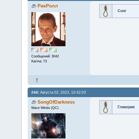
РикРолл
Сонг
Сообщений: 3042
Karma: 73
#44:
Августа 02, 2023, 10:42:03
SongOfDarkness
Гликерия
Mace Windu (QC)