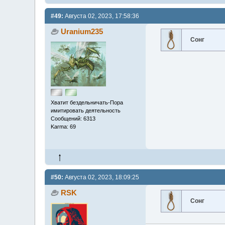
#49:
Августа 02, 2023, 17:58:36
Uranium235
Сонг
Хватит бездельничать-Пора
имитировать деятельность
Сообщений: 6313
Karma: 69
#50:
Августа 02, 2023, 18:09:25
RSK
Сонг