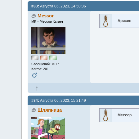
#83:
Августа 06, 2023, 14:50:36
Messor
Арисен
МК = Мессор Катает
Сообщений: 7017
Karma: 201
#84:
Августа 06, 2023, 15:21:49
Шляпница
Мессор