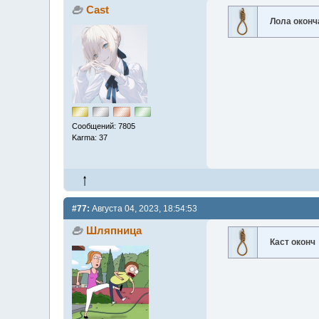
Cast
Лола оконч
Сообщений: 7805
Karma: 37
#77:
Августа 04, 2023, 18:54:53
Шляпница
Каст оконч