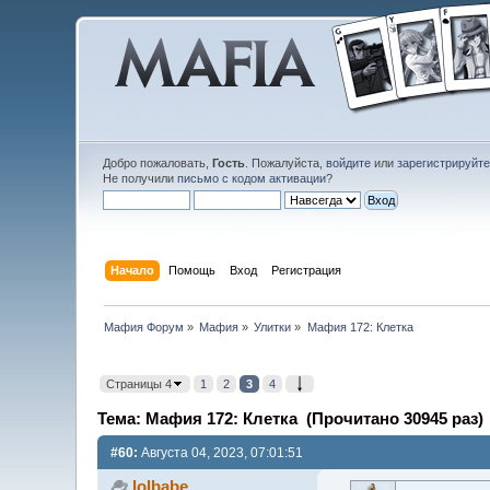
Добро пожаловать,
Гость
. Пожалуйста,
войдите
или
зарегистрируйт
Не получили
письмо с кодом активации
?
Начало
Помощь
Вход
Регистрация
Мафия Форум
»
Мафия
»
Улитки
»
Мафия 172: Клетка
Страницы 4
1
2
3
4
Тема: Мафия 172: Клетка (Прочитано 30945 раз)
#60:
Августа 04, 2023, 07:01:51
lolbabe