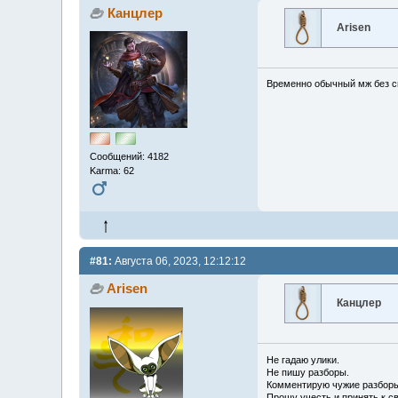
Канцлер
Arisen
Временно обычный мж без сп
Сообщений: 4182
Karma: 62
#81:
Августа 06, 2023, 12:12:12
Arisen
Канцлер
Не гадаю улики.
Не пишу разборы.
Комментирую чужие разборы
Прошу учесть и принять к с