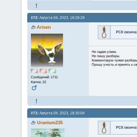
#72:
Августа 04, 2023, 18:28:28
Arisen
РСК оконч
Не гадаю улики.
Не пишу разборы.
Комментирую чужие разборы
Прошу учесть и принять к с
Сообщений: 1711
Karma: 22
#73:
Августа 04, 2023, 18:30:04
Uranium235
РСК оконча