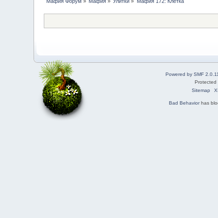
Мафия Форум
»
Мафия
»
Улитки
»
Мафия 172: Клетка
Powered by SMF 2.0.1
Protected
Sitemap
X
Bad Behavior
has bl