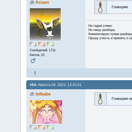
Arisen
Гликерия
Не гадаю улики.
Не пишу разборы.
Комментирую чужие разборы
Прошу учесть и принять к с
Сообщений: 1711
Karma: 22
#64:
Августа 04, 2023, 13:32:01
lolbabe
Гликерия о