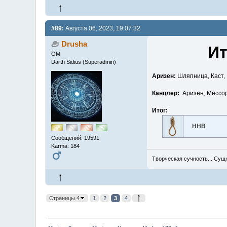
#89:
Августа 06, 2023, 19:07:32
Drusha
Ит
GM
Darth Sidius (Superadmin)
Аризен:
Шляпница, Каст, 
Канцлер:
Аризен, Мессор
Итог:
ННВ
Сообщений: 19591
Karma: 184
Творческая сучность... Сущ
Страницы 4
1
2
3
4