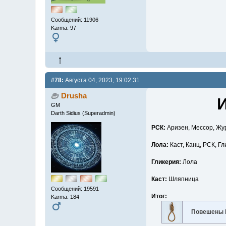
Сообщений: 11906
Karma: 97
#78:
Августа 04, 2023, 19:02:31
Drusha
И
GM
Darth Sidius (Superadmin)
РСК:
Аризен, Мессор, Жур
Лола:
Каст, Канц, РСК, Г
Гликерия:
Лола
Каст:
Шляпница
Сообщений: 19591
Итог:
Karma: 184
Повешены 