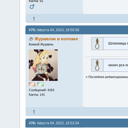
Karma: 62
#75:
Августа 04, 2023, 18:50:58
Журавлик в колпаке
Шляпница 
Боевой Журавль
оконч рск 
«
Последнее редактирование
Сообщений: 4263
Karma: 141
#76:
Августа 04, 2023, 18:53:34