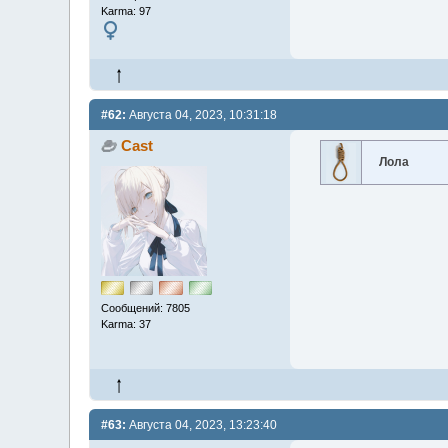
Karma: 97
#62:
Августа 04, 2023, 10:31:18
Cast
Лола
Сообщений: 7805
Karma: 37
#63:
Августа 04, 2023, 13:23:40