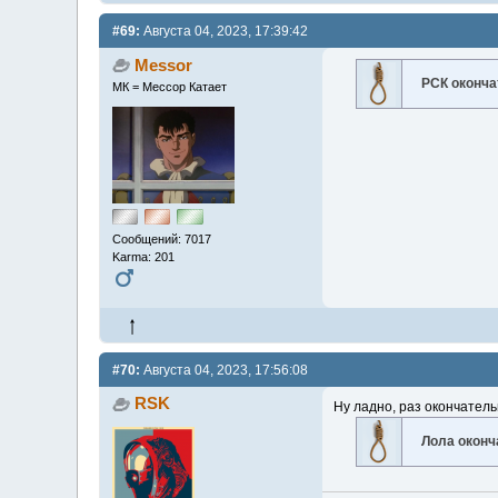
#69:
Августа 04, 2023, 17:39:42
Messor
РСК оконча
МК = Мессор Катает
Сообщений: 7017
Karma: 201
#70:
Августа 04, 2023, 17:56:08
RSK
Ну ладно, раз окончатель
Лола окон