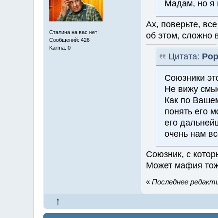
Мадам, но я
Ах, поверьте, вс
Сталина на вас нет!
об этом, сложно в
Сообщений: 426
Karma: 0
Цитата:
Ро
Союзники это
Не вижу смыс
Как по Вашем
понять его м
его дальней
очень нам в
Союзник, с кото
Может мафия тож
«
Последнее редактир