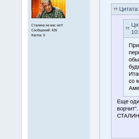
Цитата
Ци
Сталина на вас нет!
Сообщений: 426
10
Karma: 0
При
пер
обы
буд
Ита
со 
Аме
Еще оди
ворчит".
СТАЛИН