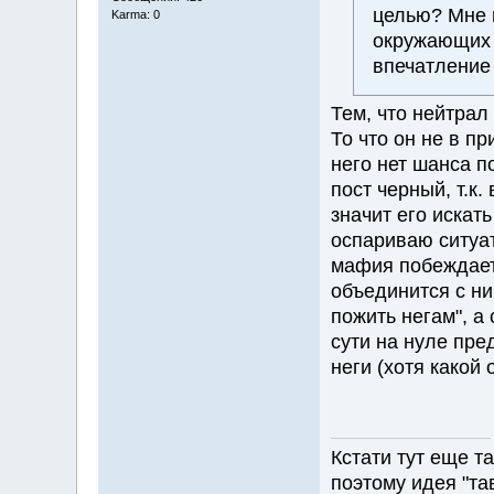
целью? Мне н
Karma: 0
окружающих 
впечатление
Тем, что нейтрал 
То что он не в пр
него нет шанса по
пост черный, т.к.
значит его искать
оспариваю ситуа
мафия побеждает 
объединится с ни
пожить негам", а
сути на нуле пре
неги (хотя какой 
Кстати тут еще т
поэтому идея "та