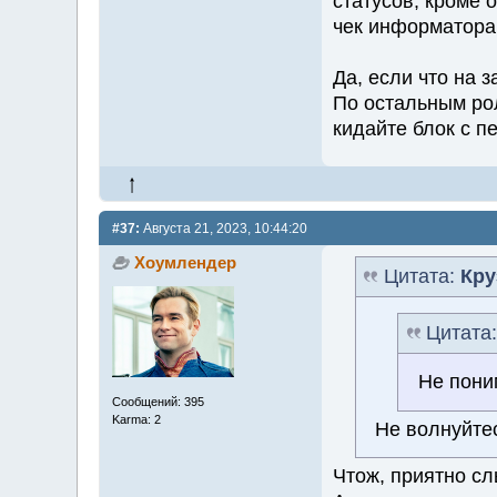
статусов, кроме 
чек информатора
Да, если что на з
По остальным рол
кидайте блок с п
#37:
Августа 21, 2023, 10:44:20
Хоумлендер
Цитата:
Кру
Цитата
Не поним
Сообщений: 395
Karma: 2
Не волнуйтес
Чтож, приятно с