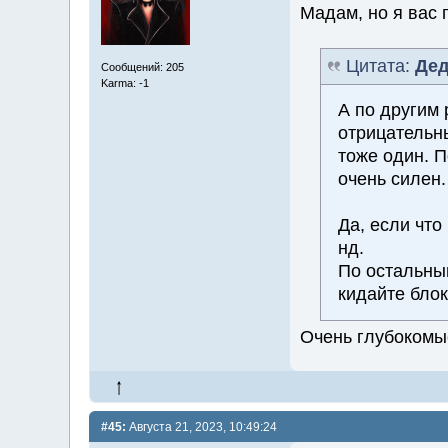
Мадам, но я вас 
Цитата:
Дед
Сообщений: 205
Karma: -1
А по другим 
отрицательны
тоже один. 
очень силен.
Да, если что
нд.
По остальны
кидайте бло
Очень глубокомы
#45:
Августа 21, 2023, 10:49:24