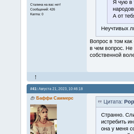
Я чую в
Сталина на вас нет!
народов
Сообщений: 426
Karma: 0
А от теб
Неучтивых л
Вопрос в том как
в чем вопрос. Не
собственной воле
#41:
Августа 21, 2023, 10:46:18
Баффи Саммерс
Цитата:
Ро
Странно. Сл
истребить и
она у меня с