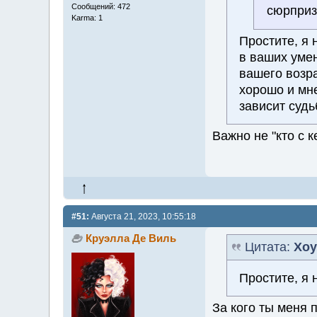
Сообщений: 472
сюрприз
Karma: 1
Простите, я 
в ваших умен
вашего возра
хорошо и мне
зависит судь
Важно не "кто с 
#51:
Августа 21, 2023, 10:55:18
Круэлла Де Виль
Цитата:
Хоу
Простите, я 
За кого ты меня 