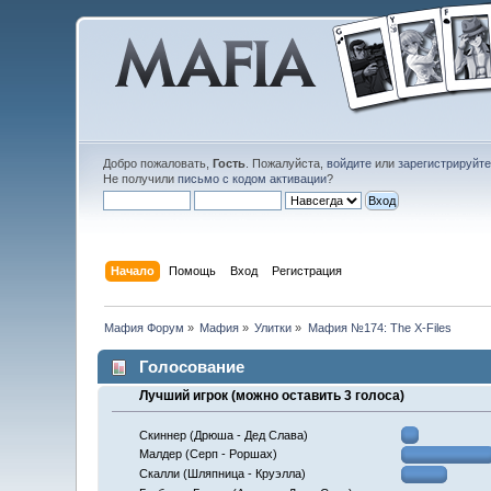
Добро пожаловать,
Гость
. Пожалуйста,
войдите
или
зарегистрируйт
Не получили
письмо с кодом активации
?
Начало
Помощь
Вход
Регистрация
Мафия Форум
»
Мафия
»
Улитки
»
Мафия №174: The X-Files
Голосование
Лучший игрок (можно оставить 3 голоса)
Скиннер (Дрюша - Дед Слава)
Малдер (Серп - Роршах)
Скалли (Шляпница - Круэлла)