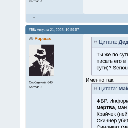
Karma: -1
#58:
Августа 21, 2023, 10:59:57
Роршах
Цитата:
Дед
Ты же по сут
писать его в
сути)? Seriou
Именно так.
Сообщений: 640
Karma: 0
Цитата:
Mak
ФБР, Информ
мертва
, ман
Крайчек (ней
Скиннер убит
Синдикат (м