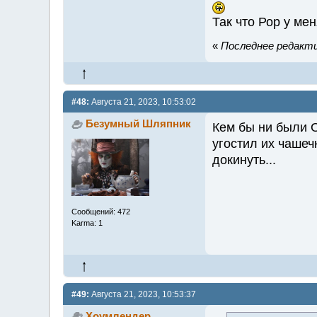
Так что Рор у ме
«
Последнее редактир
#48:
Августа 21, 2023, 10:53:02
Безумный Шляпник
Кем бы ни были О
угостил их чаше
докинуть...
Сообщений: 472
Karma: 1
#49:
Августа 21, 2023, 10:53:37
Хоумлендер