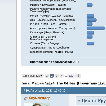
Глубокая Глотка (Арисен - Джон Сноу)
Мистер Х (Журавлик - Барни)
Марита Коваррубиас (Боско\Хрон -
Хельсинг\Гуфи)
Мелвин Фрохики (Шалтай - Мерида)
Джон Байерс (Мессор - Хоумлендер)
Ричард Лэнгли (Лола - Баффи)
Алекс Крайчек (Альва - Слендермен)
Курильщик (Некр - Бегемот)
Англичанин (Сонг\Рик -
Ганнибал\Клариса)
Охотник (Енот - Бендер)
Суперсолдат (Алмаз - Джейсон)
Городские легенды (Костяк - Майкл)
Проголосовало пользователей:
17
Страницы 129
1
2
3
4
...
129
Тема: Мафия №174: The X-Files (Прочитано 11287
#30:
Августа 21, 2023, 10:40:30
Хоумлендер
Цитата:
Кру