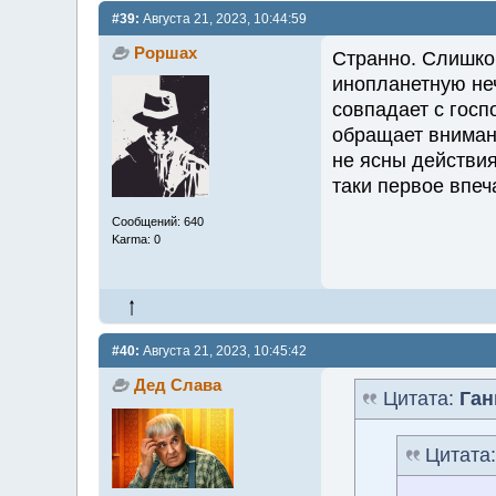
#39:
Августа 21, 2023, 10:44:59
Роршах
Странно. Слишком
инопланетную неч
совпадает с госп
обращает внимани
не ясны действи
таки первое впеч
Сообщений: 640
Karma: 0
#40:
Августа 21, 2023, 10:45:42
Дед Слава
Цитата:
Ган
Цитата