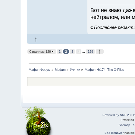
Вот не знаю даж
нейтралом, или 
«
Последнее редактир
Страницы 129
1
2
3
4
...
129
Мафия Форум
»
Мафия
»
Улитки
»
Мафия №174: The X-Files
Powered by SMF 2.0.1
Protected
Sitemap
X
Bad Behavior
has bl