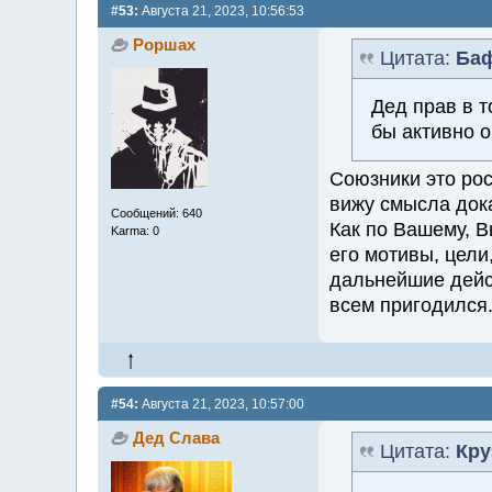
#53:
Августа 21, 2023, 10:56:53
Роршах
Цитата:
Ба
Дед прав в т
бы активно 
Союзники это рос
вижу смысла дока
Сообщений: 640
Как по Вашему, В
Karma: 0
его мотивы, цели
дальнейшие дейс
всем пригодился
#54:
Августа 21, 2023, 10:57:00
Дед Слава
Цитата:
Кру