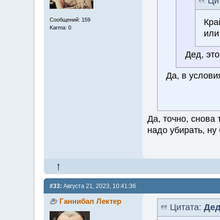
Ци
Сообщений: 159
Кра
Karma: 0
или
Дед, это
Да, в услови
Да, точно, снова
надо убирать, ну
#33:
Августа 21, 2023, 10:41:36
Ганнибал Лектер
Цитата:
Дед