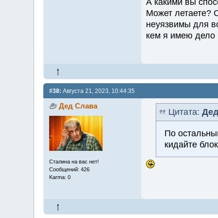
А какими вы спо
Может летаете? 
неуязвимы для вс
кем я имею дело
#38:
Августа 21, 2023, 10:44:35
Дед Слава
Цитата:
Дед
По остальны
кидайте бло
Сталина на вас нет!
Сообщений: 426
Karma: 0