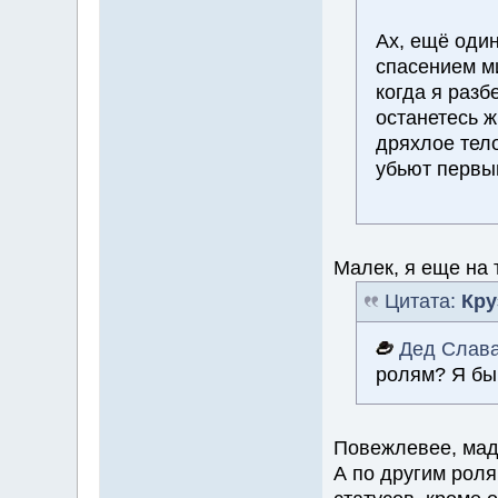
Ах, ещё один
спасением ми
когда я разб
останетесь ж
дряхлое тело
убьют первы
Малек, я еще на 
Цитата:
Кру
Дед Слав
ролям? Я бы
Повежлевее, мад
А по другим роля