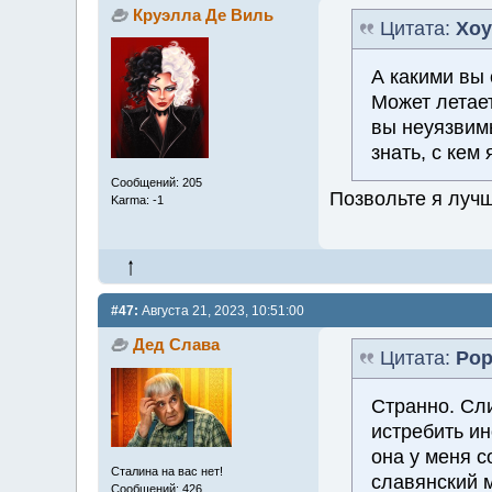
Круэлла Де Виль
Цитата:
Хоу
А какими вы
Может летае
вы неуязвим
знать, с кем
Сообщений: 205
Позвольте я лучш
Karma: -1
#47:
Августа 21, 2023, 10:51:00
Дед Слава
Цитата:
Ро
Странно. Сл
истребить и
она у меня с
Сталина на вас нет!
славянский м
Сообщений: 426