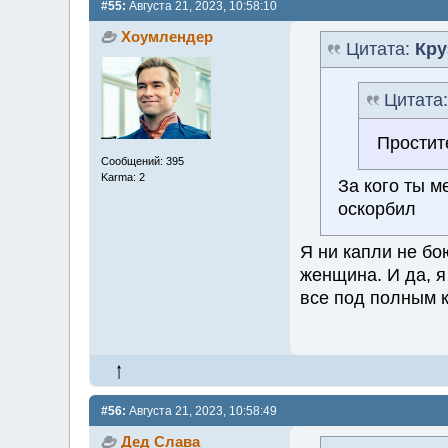
#55:
Августа 21, 2023, 10:58:10
Хоумлендер
Цитата:
Кру
Цитата
Простите
Сообщений: 395
Karma: 2
За кого ты 
оскорбил
Я ни капли не бо
женщина. И да, 
все под полным 
#56:
Августа 21, 2023, 10:58:49
Дед Слава