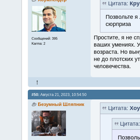
Цитата:
Кру
Позвольте я 
сюрприза
Простите, я не с
Сообщений: 395
ваших умениях. У
Karma: 2
возраста. Но вын
не до плотских у
человечества.
#50:
Августа 21, 2023, 10:54:50
Безумный Шляпник
Цитата:
Хоу
Цитата
Позволь