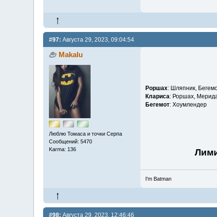
#97:
Августа 29, 2023, 09:04:54
Makalu
Роршах
: Шляпник, Бегем
Клариса
: Роршах, Мерид
Бегемот
: Хоумлендер
Люблю Томаса и точки Серпа
Сообщений: 5470
Karma: 136
Лими
I'm Batman
#98:
Августа 29, 2023, 12:46:46