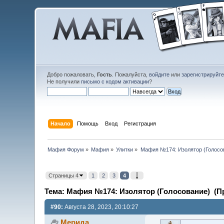
Добро пожаловать,
Гость
. Пожалуйста,
войдите
или
зарегистрируйт
Не получили
письмо с кодом активации
?
Начало
Помощь
Вход
Регистрация
Мафия Форум
»
Мафия
»
Улитки
»
Мафия №174: Изолятор (Голосо
Страницы 4
1
2
3
4
Тема: Мафия №174: Изолятор (Голосование) (Пр
#90:
Августа 28, 2023, 20:10:27
Мерида