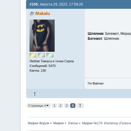
#106:
Августа 29, 2023, 17:59:26
Makalu
Шляпник
: Бегемот, Мери
Бегемот
: Шляпник
Люблю Томаса и точки Серпа
Сообщений: 5470
Karma: 136
I'm Batman
Страницы 4
1
2
3
4
Мафия Форум
»
Мафия
»
Улитки
»
Мафия №174: Изолятор (Голосо