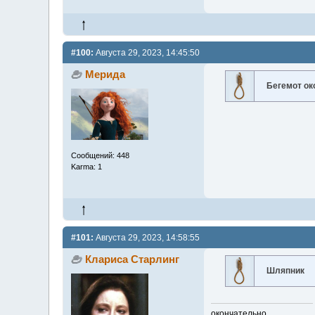
#100:
Августа 29, 2023, 14:45:50
Мерида
Бегемот ок
Сообщений: 448
Karma: 1
#101:
Августа 29, 2023, 14:58:55
Клариса Старлинг
Шляпник
окончательно