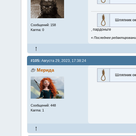
Шляпник о
Сообщений: 158
, пардоньте
Karma: 0
«
Последнее редактирование
#105:
Августа 29, 2023, 17:38:24
Мерида
Шляпник о
Сообщений: 448
Karma: 1