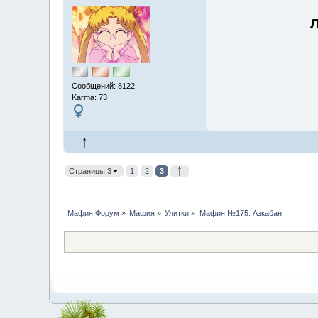
Л
Сообщений: 8122
Karma: 73
Страницы 3
1
2
3
Мафия Форум
»
Мафия
»
Улитки
»
Мафия №175: Азкабан