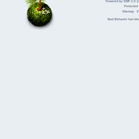
Powered by SMF 2.0.1
Protected
Sitemap
X
Bad Behavior
has bl