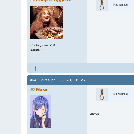
Капитан
Сообщений: 230
Karma: 3
#64:
Сентября 06, 2023, 08:16:51
Маха
Капитан
Балор