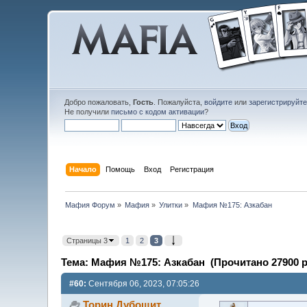
Добро пожаловать,
Гость
. Пожалуйста,
войдите
или
зарегистрируйт
Не получили
письмо с кодом активации
?
Начало
Помощь
Вход
Регистрация
Мафия Форум
»
Мафия
»
Улитки
»
Мафия №175: Азкабан
Страницы 3
1
2
3
Тема: Мафия №175: Азкабан (Прочитано 27900 р
#60:
Сентября 06, 2023, 07:05:26
Торин Дубощит