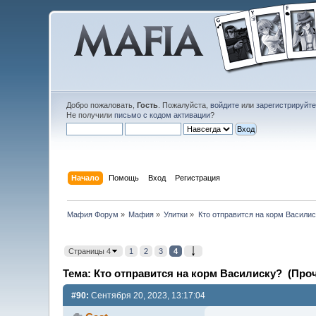
Добро пожаловать,
Гость
. Пожалуйста,
войдите
или
зарегистрируйт
Не получили
письмо с кодом активации
?
Начало
Помощь
Вход
Регистрация
Мафия Форум
»
Мафия
»
Улитки
»
Кто отправится на корм Васили
Страницы 4
1
2
3
4
Тема: Кто отправится на корм Василиску? (Проч
#90:
Сентября 20, 2023, 13:17:04