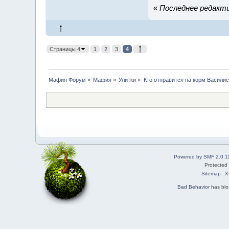
«
Последнее редактир
Страницы 4
1
2
3
4
Мафия Форум
»
Мафия
»
Улитки
»
Кто отправится на корм Васили
Powered by SMF 2.0.1
Protected
Sitemap
X
Bad Behavior
has bl