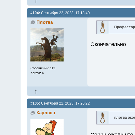
#104:
Сентября 22, 2023, 17:18:49
Плотва
Профессор
Окончательно
Сообщений: 113
Karma: 4
#105:
Сентября 22, 2023, 17:20:22
Карлсон
плотва око
Сорри ежели что 