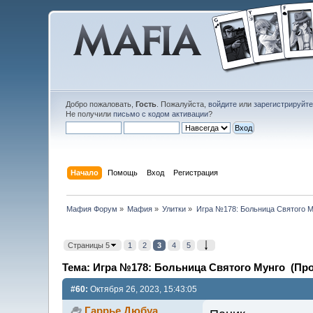
Добро пожаловать,
Гость
. Пожалуйста,
войдите
или
зарегистрируйт
Не получили
письмо с кодом активации
?
Начало
Помощь
Вход
Регистрация
Мафия Форум
»
Мафия
»
Улитки
»
Игра №178: Больница Святого М
Страницы 5
1
2
3
4
5
Тема: Игра №178: Больница Святого Мунго (Про
#60:
Октября 26, 2023, 15:43:05
Гаррье Дюбуа