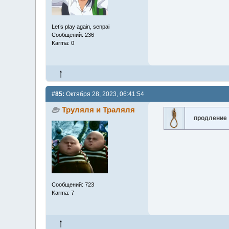
Let’s play again, senpai
Сообщений: 236
Karma: 0
#85:
Октября 28, 2023, 06:41:54
Труляля и Траляля
продление
Сообщений: 723
Karma: 7