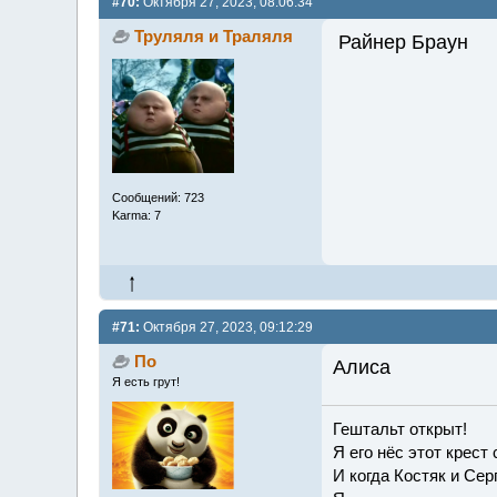
#70:
Октября 27, 2023, 08:06:34
Труляля и Траляля
Райнер Браун
Сообщений: 723
Karma: 7
#71:
Октября 27, 2023, 09:12:29
По
Алиса
Я есть грут!
Гештальт открыт!
Я его нёс этот крест
И когда Костяк и Сер