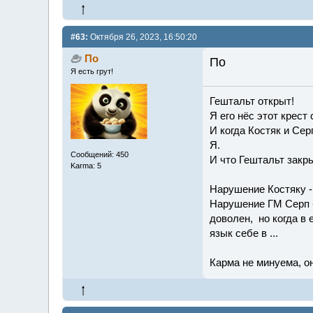
#63:
Октября 26, 2023, 16:50:20
По
По
Я есть грут!
Гештальт открыт!
Я его нёс этот крест
И когда Костяк и Сер
Я.
Сообщений: 450
И что Гештальт закры
Karma: 5
Нарушение Костяку -
Нарушение ГМ Серп - 
доволен, но когда в 
язык себе в ...
Карма не минуема, он