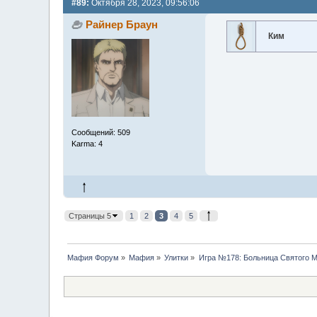
#89:
Октября 28, 2023, 09:56:06
Райнер Браун
Ким
Сообщений: 509
Karma: 4
Страницы 5
1
2
3
4
5
Мафия Форум
»
Мафия
»
Улитки
»
Игра №178: Больница Святого М