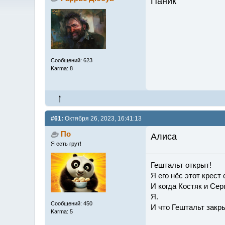
Паник
Сообщений: 623
Karma: 8
#61:
Октября 26, 2023, 16:41:13
По
Алиса
Я есть грут!
Гештальт открыт!
Я его нёс этот крест
И когда Костяк и Сер
Я.
Сообщений: 450
И что Гештальт закры
Karma: 5