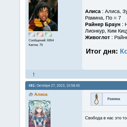
Алиса
: Алиса, З
Рамина, По = 7
Райнер Браун
: 
Лионкур, Ким Киц
Живоглот
: Райн
Сообщений: 6954
Karma: 75
Итог дня:
К
#81:
Октября 27, 2023, 10:58:45
Алиса
Рамина
Свобода в нас это то,