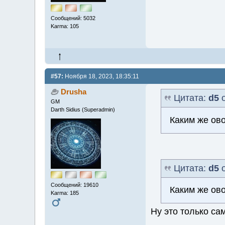
Сообщений: 5032
Karma: 105
#57:
Ноября 18, 2023, 18:35:11
Drusha
Цитата:
d5
о
GM
Darth Sidius (Superadmin)
Каким же ов
Цитата:
d5
о
Сообщений: 19610
Каким же ов
Karma: 185
Ну это только са