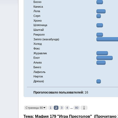
Боско
Каниса
Лола
Серп
Хроно
Шляпница
Шалтай
Рикролл
Зиппо (махабунда)
Холод
Фокс
Журавлик
Енот
Альва
Бинго
Лафиэль
Нирток
Дрюша)
Проголосовало пользователей:
16
Страницы 80
1
2
3
4
...
80
Тема: Мафия 179 "Игра Престолов" (Прочитано 1