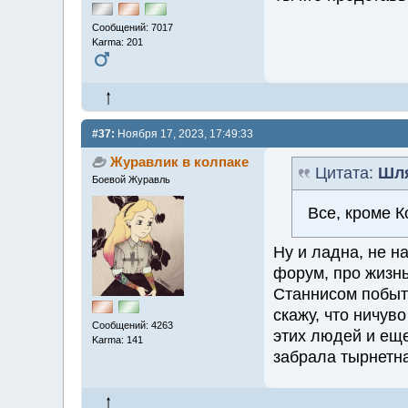
Сообщений: 7017
Karma: 201
#37:
Ноября 17, 2023, 17:49:33
Журавлик в колпаке
Цитата:
Шл
Боевой Журавль
Все, кроме 
Ну и ладна, не н
форум, про жизнь
Станнисом побыть
скажу, что ничуво
Сообщений: 4263
этих людей и еще
Karma: 141
забрала тырнетн