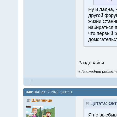
Ну и ладна, 
другой форум
жизни Станни
набираться я
что первый р
домогательст
Раздевайся
«
Последнее редакти
#40:
Ноября 17, 2023, 19:15:11
Шляпница
Цитата:
Окт
Я не выебыв