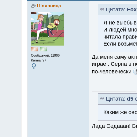
Шляпница
Цитата:
Fox
Я не выебыва
И людей мног
читала прави
Если возьме
Сообщений: 11906
Да меня саму акт
Karma: 97
играет, Серпа в 
по-человечески
Цитата:
d5
о
Каким же ов
Лада Седааан! Б