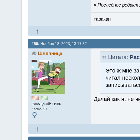
«
Последнее редактир
таракан
#50:
Ноября 18, 2023, 13:17:32
Шляпница
Цитата:
Pac
Это ж мне за
читал неско
записывать
Делай как я, не ч
Сообщений: 11906
Karma: 97