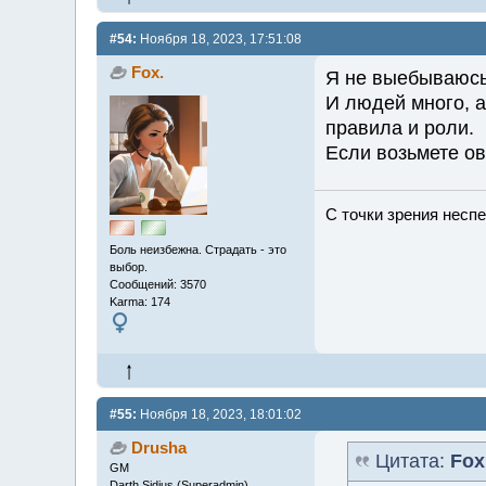
#54:
Ноября 18, 2023, 17:51:08
Fox.
Я не выебываюсь)
И людей много, а
правила и роли.
Если возьмете ов
С точки зрения неспе
Боль неизбежна. Страдать - это
выбор.
Сообщений: 3570
Karma: 174
#55:
Ноября 18, 2023, 18:01:02
Drusha
Цитата:
Fox
GM
Darth Sidius (Superadmin)