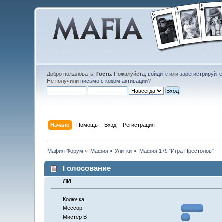
Добро пожаловать,
Гость
. Пожалуйста,
войдите
или
зарегистрируйт
Не получили
письмо с кодом активации
?
Начало
Помощь
Вход
Регистрация
Мафия Форум
»
Мафия
»
Улитки
»
Мафия 179 "Игра Престолов"
Голосование
ЛИ
Колючка
Мессор
Мистер В