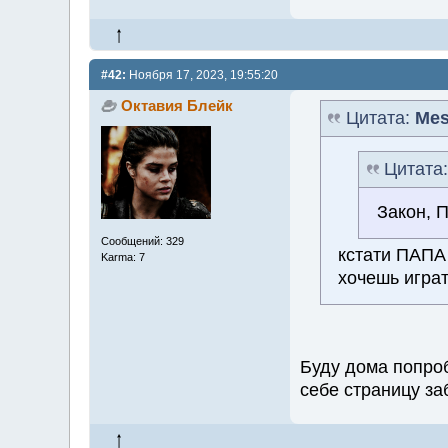
#42:
Ноября 17, 2023, 19:55:20
Октавия Блейк
Цитата:
Mes
Цитата
Закон, 
Сообщений: 329
кстати ПАПА
Karma: 7
хочешь игра
Буду дома попроб
себе страницу за