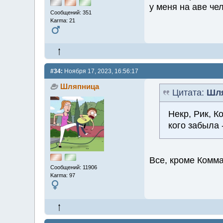
у меня на аве че
Сообщений: 351
Karma: 21
#34:
Ноября 17, 2023, 16:56:17
Шляпница
Цитата:
Шл
Некр, Рик, К
кого забыла
Все, кроме Комм
Сообщений: 11906
Karma: 97