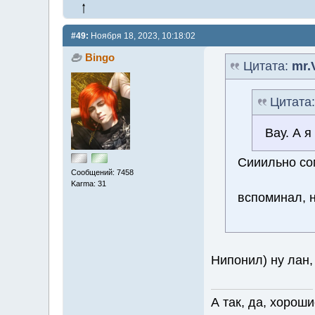
#49:
Ноября 18, 2023, 10:18:02
Bingo
Цитата:
mr.
Цитата
Вау. А я
Сииильно сом
Сообщений: 7458
Karma: 31
вспоминал, 
Нипонил) ну лан, 
А так, да, хороши