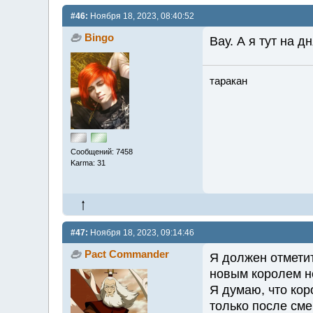
#46:
Ноября 18, 2023, 08:40:52
Bingo
Вау. А я тут на д
таракан
Сообщений: 7458
Karma: 31
#47:
Ноября 18, 2023, 09:14:46
Pact Commander
Я должен отметит
новым королем н
Я думаю, что ко
только после сме