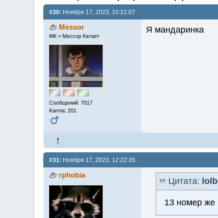
#30:
Ноября 17, 2023, 10:21:07
Messor
Я мандаринка
МК = Мессор Катает
Сообщений: 7017
Karma: 201
#31:
Ноября 17, 2023, 12:22:26
rphobia
Цитата:
lol
13 номер же