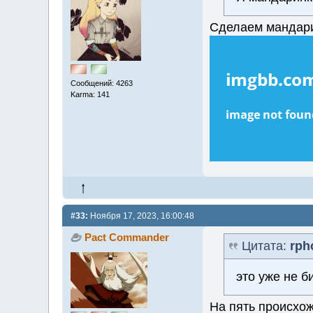
Сделаем мандари
Сообщений: 4263
Karma: 141
#33:
Ноября 17, 2023, 16:00:48
Pact Commander
Цитата:
rph
это уже не б
На пять происхож