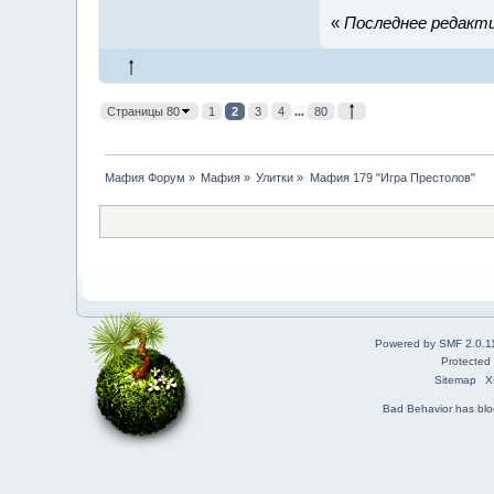
«
Последнее редакти
Страницы 80
1
2
3
4
...
80
Мафия Форум
»
Мафия
»
Улитки
»
Мафия 179 "Игра Престолов"
Powered by SMF 2.0.1
Protected
Sitemap
X
Bad Behavior
has bl