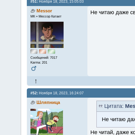
#51:
Ноября 18, 2023, 15:05:03
Messor
Не читаю даже св
МК = Мессор Катает
Сообщений: 7017
Karma: 201
#52:
Ноября 18, 2023, 16:24:07
Шляпница
Цитата:
Mes
Не читаю даж
Не читай, даже к