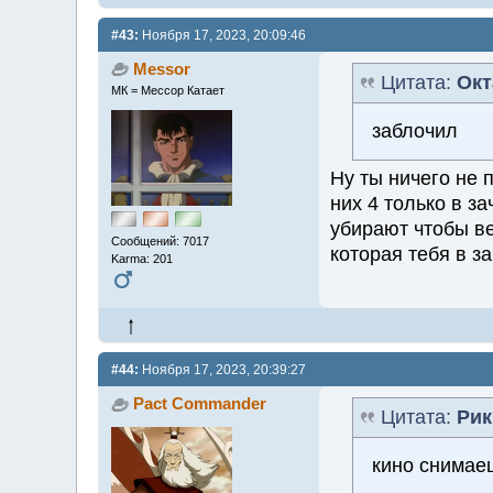
#43:
Ноября 17, 2023, 20:09:46
Messor
Цитата:
Окт
МК = Мессор Катает
заблочил
Ну ты ничего не п
них 4 только в за
убирают чтобы ве
Сообщений: 7017
которая тебя в з
Karma: 201
#44:
Ноября 17, 2023, 20:39:27
Pact Commander
Цитата:
Рик
кино снимае