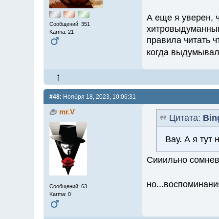
А еще я уверен,
Сообщений: 351
хитровыдуманны
Karma: 21
правила читать ч
когда выдумывал
#48:
Ноября 18, 2023, 10:06:31
mr.V
Цитата:
Bin
Вау. А я тут
Сииильно сомнева
но...воспоминан
Сообщений: 63
Karma: 0