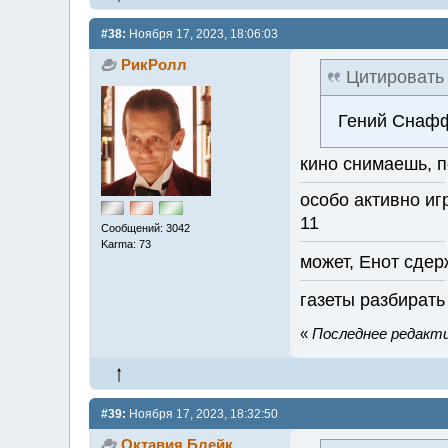
#38:
Ноября 17, 2023, 18:06:03
РикРолл
Цитировать
Гений Снаф
кино снимаешь, 
особо активно иг
11
Сообщений: 3042
Karma: 73
может, Енот сде
газеты разбирать
«
Последнее редактир
#39:
Ноября 17, 2023, 18:32:50
Октавия Блейк