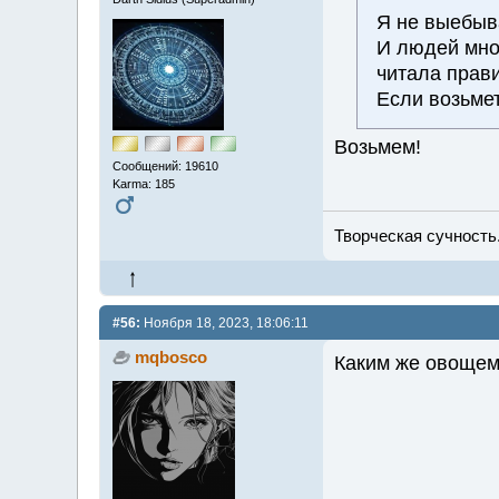
Я не выебыва
И людей мног
читала прави
Если возьме
Возьмем!
Сообщений: 19610
Karma: 185
Творческая сучность.
#56:
Ноября 18, 2023, 18:06:11
mqbosco
Каким же овощем