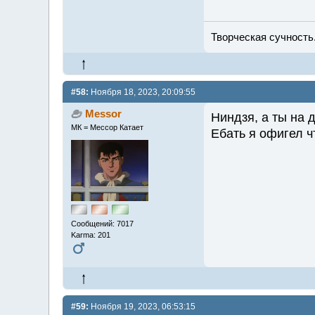
Творческая сучность.
#58:
Ноября 18, 2023, 20:09:55
Messor
Ниндзя, а ты на 
МК = Мессор Катает
Ебать я офигел 
Сообщений: 7017
Karma: 201
#59:
Ноября 19, 2023, 06:53:15