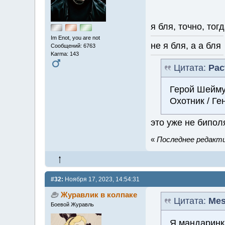
я бля, точно, тог
Im Enot, you are not
не я бля, а а бл
Сообщений: 6763
Karma: 143
Цитата:
Pac
Герой Шеймур
Охотник / Г
это уже не бипол
«
Последнее редактир
#32:
Ноября 17, 2023, 14:54:31
Журавлик в колпаке
Цитата:
Mes
Боевой Журавль
Я мандаринк