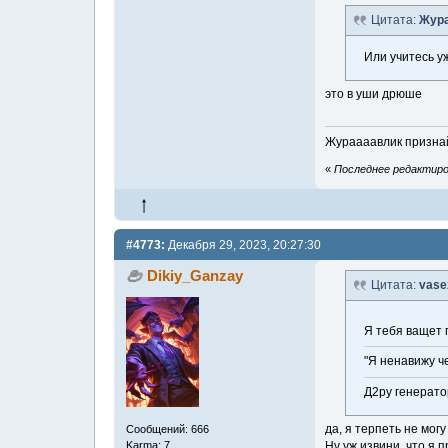
Цитата:
Жура
Или учитесь у
это в уши дрюше
Жураааавлик признай
«
Последнее редактиров
#4773:
Декабря 29, 2023, 20:27:30
Dikiy_Ganzay
Цитата:
vase
Я тебя ващет 
"Я ненавижу че
Д2ру генерато
да, я терпеть не мог
Сообщений: 666
Ну уж извини, что я 
Karma: 7