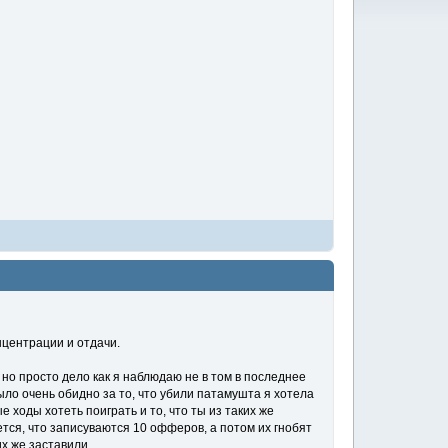
нцентрации и отдачи.
, но просто дело как я наблюдаю не в том в последнее
было очень обидно за то, что убили патамушта я хотела
е ходы хотеть поиграть и то, что ты из таких же
ется, что записуваются 10 офферов, а потом их гнобят
их же заставили.