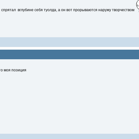
н спрятал вглубине себя туолда, а он вот прорываются наружу творчеством
то моя позиция