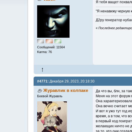
Я тебя ващет похвал
"Я ненавижу черную к
Д2ру генератор нубас
«
Последнее редактиров
Сообщений: 11564
Karma: 76
#4771:
Декабря 29, 2023, 20:18:30
Журавлик в колпаке
Да что вы, блн, за так
Меня на этот форум 
Боевой Журавль
Она характеризовала 
Она вечно считает ме
И вот я ужо тут год 
время, а в том, что 
в первый ход поиграт
желающих ничто не до
за то, что они созда