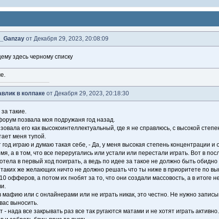
y_Ganzay
от Декабря 29, 2023, 20:08:09
му здесь черному списку
е.
влик в колпаке
от Декабря 29, 2023, 20:18:30
 за такие.
форум позвала моя подружаня год назад.
зовала его как высокоинтеллектуальный, где я не справлюсь, с высокой степе
тает меня тупой.
т год играю и думаю такая себе, - Да, у меня высокая степень концентрации и 
я, а в том, что все переругались или устали или перестали играть. Вот в пос
отела в первый ход поиграть, а ведь по идее за такое не должно быть обидно 
з таких же желающих ничто не должно решать что ты ниже в приоритете по выно
0 офферов, а потом их гнобят за то, что они создали массовость, а в итоге н
и.
 в мафию или с онлайнерами или не играть никак, это честно. Не нужно запис
вас выносить.
т - нада все закрывать раз все так ругаются матами и не хотят играть актив