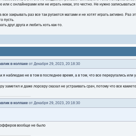
ю или с онлайнерами или не играть никак, это честно. Не нужно записыватьс
да все закрывать раз все так ругаются матами и не хотят играть активно. Ра
то пусть.
ать друг друга и любить хоть как-то.
влик в колпаке
от Декабря 29, 2023, 20:18:30
к я наблюдаю не в том в последнее время, а в том, что все переругались или 
ору заметил и даже лорсеру сказал не устраивать срач, потому что все какие
влик в колпаке
от Декабря 29, 2023, 20:18:30
ь офферов вообще не было