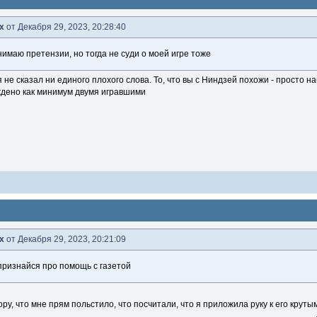
x
от Декабря 29, 2023, 20:28:40
нимаю претензии, но тогда не суди о моей игре тоже
я не сказал ни единого плохого слова. То, что вы с Ниндзей похожи - просто 
дено как минимум двумя игравшими
x
от Декабря 29, 2023, 20:21:09
ризнайся про помощь с газетой
ру, что мне прям польстило, что посчитали, что я приложила руку к его круты