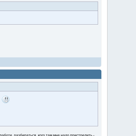
й
работе, разбираться, кого там мне надо пристрелить -