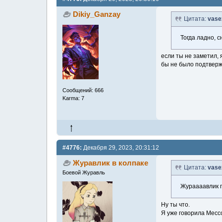
Dikiy_Ganzay
Цитата:
vase
Тогда ладно, с
если ты не заметил, 
бы не было подтверж
Сообщений: 666
Karma: 7
#4776:
Декабря 29, 2023, 20:31:12
Журавлик в колпаке
Цитата:
vase
Боевой Журавль
Жураааавлик п
Ну ты что.
Я уже говорила Мессо