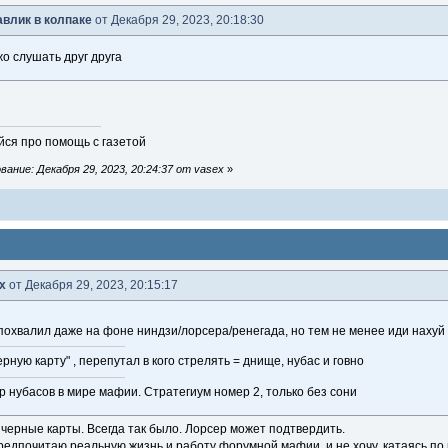
влик в колпаке
от Декабря 29, 2023, 20:18:30
жо слушать друг друга
ся про помощь с газетой
ание: Декабря 29, 2023, 20:24:37 от vasex
»
x
от Декабря 29, 2023, 20:15:17
похвалил даже на фоне ниндзи/лорсера/ренегада, но тем не менее иди наху
рную карту" , перепутал в кого стрелять = днище, нубас и говно
р нубасов в мире мафии. Стратегиум номер 2, только без сони
у черные карты. Всегда так было. Лорсер может подтвердить.
предпочитаю реальную жизнь и работу форумной мафии, и не хочу, катаясь по 