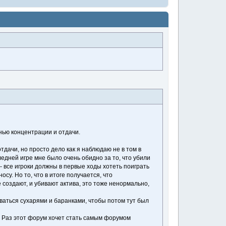
нью концентрации и отдачи.
отдачи, но просто дело как я наблюдаю не в том в
ледней игре мне было очень обидно за то, что убили
- все игроки должны в первые ходы хотеть поиграть
су. Но то, что в итоге получается, что
е создают, и убивают актива, это тоже ненормально,
ываться сухарями и баранками, чтобы потом тут был
но. Раз этот форум хочет стать самым форумом