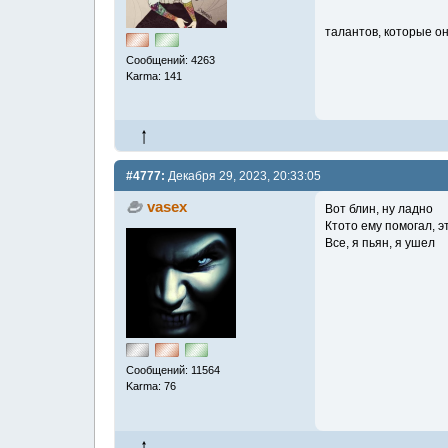
талантов, которые о
Сообщений: 4263
Karma: 141
#4777:
Декабря 29, 2023, 20:33:05
vasex
Вот блин, ну ладно
Ктото ему помогал, э
Все, я пьян, я ушел
Сообщений: 11564
Karma: 76