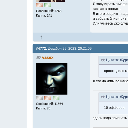
Я хочу играть в мафи
как вас выносить.
Сообщений: 4263
В итоге вердикт - на
Karma: 141
и забрать блиц-приз 
Или учитесь ужо слуш
#4772:
Декабря 29, 2023, 20:21:09
vasex
Цитата:
Жура
просто дело ка
я это до игпы по наб
Цитата:
Жура
Сообщений: 11564
10 офферов
Karma: 76
здесь надо признат