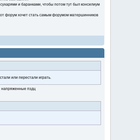
я сухарями и баранками, чтобы потом тут был консилиум
з этот форум хочет стать самым форумом матершинников
устали или перестали играть.
то напряженные пздц