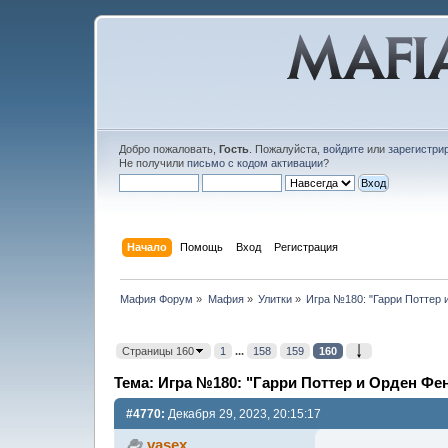
Добро пожаловать,
Гость
. Пожалуйста,
войдите
или
зарегистри
Не получили
письмо с кодом активации
?
Начало
Помощь
Вход
Регистрация
Мафия Форум
»
Мафия
»
Улитки
»
Игра №180: "Гарри Поттер 
Страницы 160
1
...
158
159
160
Тема: Игра №180: "Гарри Поттер и Орден Фен
#4770:
Декабря 29, 2023, 20:15:17
vasex