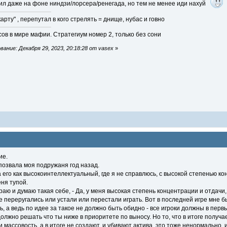
ил даже на фоне ниндзи/лорсера/ренегада, но тем не менее иди нахуй
арту" , перепутал в кого стрелять = днище, нубас и говно
ов в мире мафии. Стратегиум номер 2, только без сони
ание: Декабря 29, 2023, 20:18:28 от vasex
»
ие.
позвала моя подружаня год назад.
его как высокоинтеллектуальный, где я не справлюсь, с высокой степенью ко
ня тупой.
играю и думаю такая себе, - Да, у меня высокая степень концентрации и отдачи
все переругались или устали или перестали играть. Вот в последней игре мне 
ь, а ведь по идее за такое не должно быть обидно - все игроки должны в первы
лжно решать что ты ниже в приоритете по выносу. Но то, что в итоге получа
ли массовость, а в итоге не создают, и убивают актива, это тоже ненормально, 