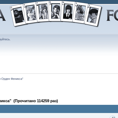
руйтесь
.
и Орден Феникса"
икса" (Прочитано 114259 раз)