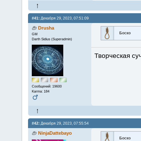
#41:
Декабря 29, 2023, 07:51:09
Drusha
Боско
GM
Darth Sidius (Superadmin)
Творческая суч
Сообщений: 19600
Karma: 184
#42:
Декабря 29, 2023, 07:55:54
NinjaDattebayo
Боско