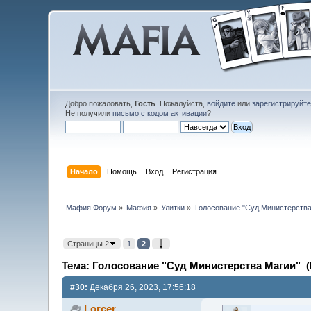
Добро пожаловать,
Гость
. Пожалуйста,
войдите
или
зарегистрируйт
Не получили
письмо с кодом активации
?
Начало
Помощь
Вход
Регистрация
Мафия Форум
»
Мафия
»
Улитки
»
Голосование "Суд Министерства
Страницы 2
1
2
Тема: Голосование "Суд Министерства Магии" (
#30:
Декабря 26, 2023, 17:56:18
Lorcer