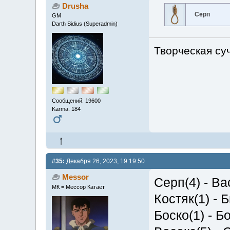
Drusha
Серп
GM
Darth Sidius (Superadmin)
Творческая суч
Сообщений: 19600
Karma: 184
#35:
Декабря 26, 2023, 19:19:50
Messor
Серп(4) - В
МК = Мессор Катает
Костяк(1) - 
Боско(1) - Б