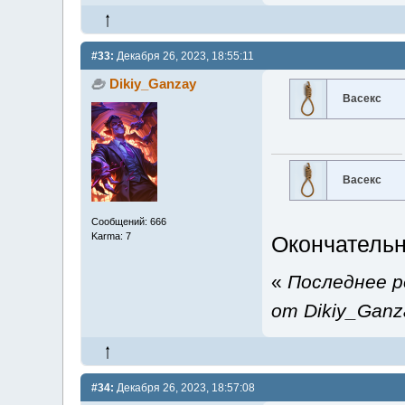
#33:
Декабря 26, 2023, 18:55:11
Dikiy_Ganzay
Васекс
Васекс
Сообщений: 666
Karma: 7
Окончатель
«
Последнее р
от Dikiy_Ganz
#34:
Декабря 26, 2023, 18:57:08