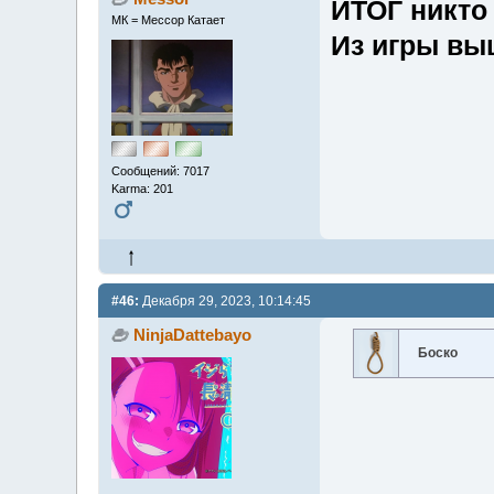
ИТОГ
никто 
МК = Мессор Катает
Из игры в
Сообщений: 7017
Karma: 201
#46:
Декабря 29, 2023, 10:14:45
NinjaDattebayo
Боско