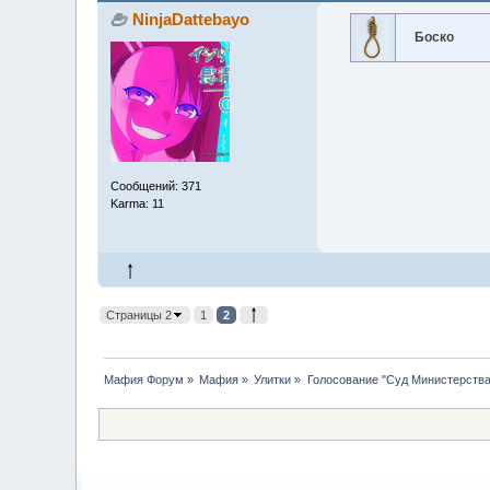
NinjaDattebayo
Боско
Сообщений: 371
Karma: 11
Страницы 2
1
2
Мафия Форум
»
Мафия
»
Улитки
»
Голосование "Суд Министерства