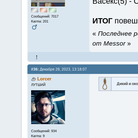
Васекс(5) - 
Сообщений: 7017
ИТОГ
пове
Karma: 201
«
Последнее р
от Messor
»
#36:
Декабря 28, 2023, 13:18:07
Lorcer
Дикий и ок
ЛУТШИЙ
Сообщений: 934
Karma: 9