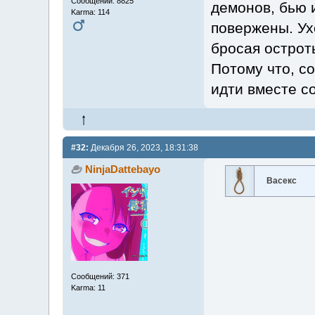
Сообщений: 8825
демонов, бью и
Karma: 114
повержены. Ух
бросая остроты
Потому что, со
идти вместе с
#32:
Декабря 26, 2023, 18:31:38
NinjaDattebayo
Васекс
Сообщений: 371
Karma: 11