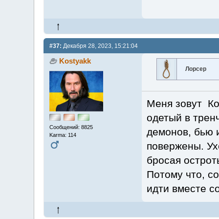
#37:
Декабря 28, 2023, 15:21:04
Kostyakk
Лорсер
Меня зовут Кон
одетый в трен
Сообщений: 8825
демонов, бью и
Karma: 114
повержены. Ух
бросая остроты
Потому что, со
идти вместе с