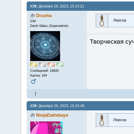
#38:
Декабря 28, 2023, 15:24:21
Drusha
Лорсер
GM
Darth Sidius (Superadmin)
Творческая суч
Сообщений: 19600
Karma: 184
#39:
Декабря 28, 2023, 15:24:49
NinjaDattebayo
Лорсер