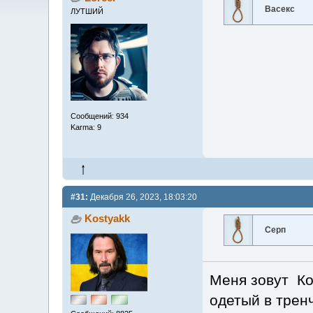
Васекс
ЛУТШИЙ
Сообщений: 934
Karma: 9
#31:
Декабря 26, 2023, 18:03:20
Kostyakk
Серп
Меня зовут Кон
одетый в трен