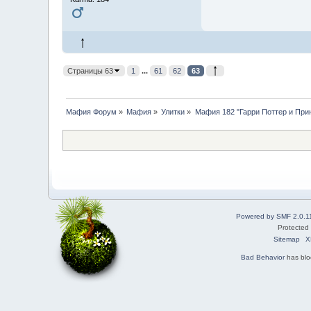
Страницы 63
1
...
61
62
63
Мафия Форум
»
Мафия
»
Улитки
»
Мафия 182 "Гарри Поттер и При
Powered by SMF 2.0.1
Protected
Sitemap
X
Bad Behavior
has bl