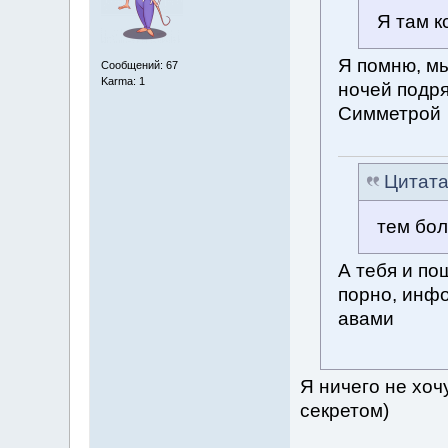
Я там к
Я помню, мы
Сообщений: 67
Karma: 1
ночей подря
Симметрой
Цитат
тем бол
А тебя и п
порно, инфо
авами
Я ничего не хочу
секретом)