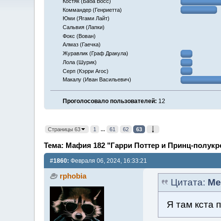
Костяк (Баба Восс)
Коммандер (Генриетта)
Юми (Ягами Лайт)
Сальвия (Лапки)
Фокс (Вован)
Алмаз (Гаечка)
Журавлик (Граф Дракула)
Лола (Шурик)
Серп (Кэрри Агос)
Макалу (Иван Васильевич)
Проголосовало пользователей:
12
Страницы 63
1
...
61
62
63
Тема: Мафия 182 "Гарри Поттер и Принц-полукро
#1860:
Февраля 06, 2024, 16:33:21
rphobia
Цитата:
Me
Я там кста 