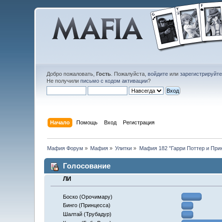
Добро пожаловать,
Гость
. Пожалуйста,
войдите
или
зарегистрируйт
Не получили
письмо с кодом активации
?
Начало
Помощь
Вход
Регистрация
Мафия Форум
»
Мафия
»
Улитки
»
Мафия 182 "Гарри Поттер и При
Голосование
ЛИ
Боско (Орочимару)
Бинго (Принцесса)
Шалтай (Трубадур)