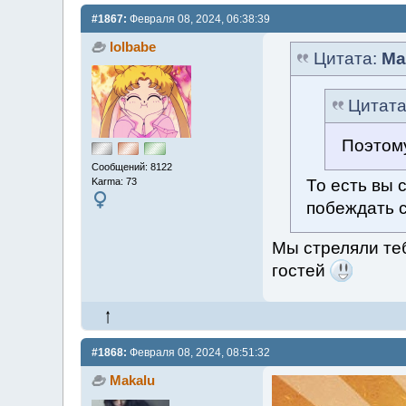
#1867:
Февраля 08, 2024, 06:38:39
lolbabe
Цитата:
Ma
Цитат
Поэтому
Сообщений: 8122
То есть вы 
Karma: 73
побеждать 
Мы стреляли теб
гостей
#1868:
Февраля 08, 2024, 08:51:32
Makalu