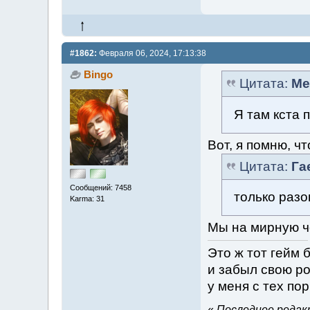
#1862:
Февраля 06, 2024, 17:13:38
Bingo
Цитата:
Me
Я там кста 
Вот, я помню, чт
Цитата:
Га
Сообщений: 7458
только разо
Karma: 31
Мы на мирную че
Это ж тот гейм 
и забыл свою ро
у меня с тех по
«
Последнее редакт