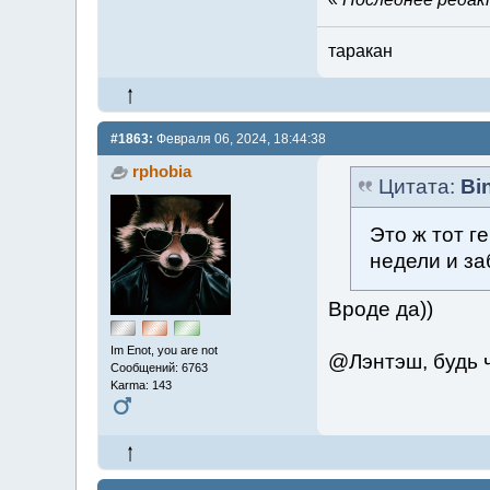
таракан
#1863:
Февраля 06, 2024, 18:44:38
rphobia
Цитата:
Bi
Это ж тот г
недели и за
Вроде да))
Im Enot, you are not
@Лэнтэш, будь ч
Сообщений: 6763
Karma: 143