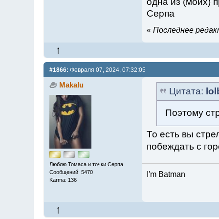
одна из (моих) 
Серпа
«
Последнее редакт
#1866:
Февраля 07, 2024, 07:32:05
Makalu
Цитата:
lo
Поэтому стр
То есть вы стре
побеждать с го
Люблю Томаса и точки Серпа
Сообщений: 5470
I'm Batman
Karma: 136