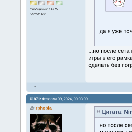
Сообщений: 14775
Karma: 665
да я уже по
...но после сет
игры в его рамк
сделать без пог
#1871:
Февраля 09, 2024, 00:03:09
rphobia
Цитата:
Ni
но после се