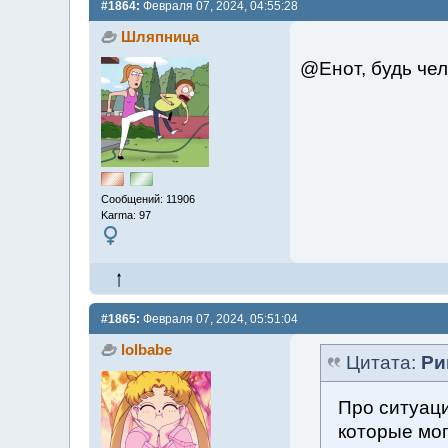
#1864:
Февраля 07, 2024, 04:55:28
Шляпница
@Енот, будь че
Сообщений: 11906
Karma: 97
#1865:
Февраля 07, 2024, 05:51:04
lolbabe
Цитата:
Ри
Про ситуаци
которые мог