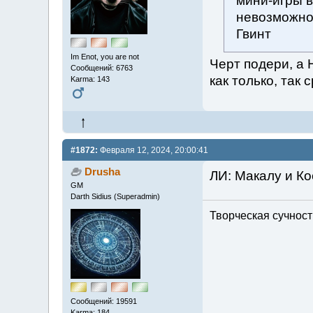
мини-игры в
невозможно 
Гвинт
Im Enot, you are not
Черт подери, а 
Сообщений: 6763
как только, так 
Karma: 143
#1872:
Февраля 12, 2024, 20:00:41
Drusha
ЛИ: Макалу и Ко
GM
Darth Sidius (Superadmin)
Творческая сучность
Сообщений: 19591
Karma: 184