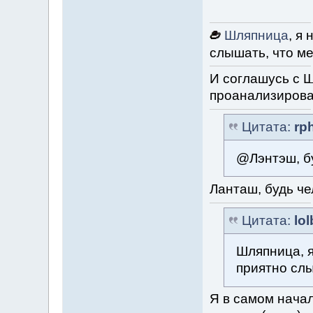
Шляпница
, я
слышать, что ме
И соглашусь с Ш
проанализироват
Цитата:
rp
@Лэнтэш, бу
Ланташ, будь че
Цитата:
lo
Шляпница, я
приятно слы
Я в самом начал