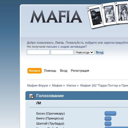
Добро пожаловать,
Гость
. Пожалуйста,
войдите
или
зарегистрируйт
Не получили
письмо с кодом активации
?
Начало
Помощь
Вход
Регистрация
Мафия Форум
»
Мафия
»
Улитки
»
Мафия 182 "Гарри Поттер и При
Голосование
ЛИ
Боско (Орочимару)
Бинго (Принцесса)
Шалтай (Трубадур)