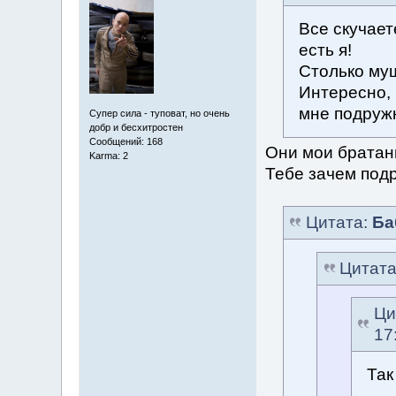
Все скучает
есть я!
Столько мущ
Интересно,
мне подружк
Супер сила - туповат, но очень
добр и бесхитростен
Сообщений: 168
Они мои братаны
Karma: 2
Тебе зачем под
Цитата:
Ба
Цитат
Ци
17
Так