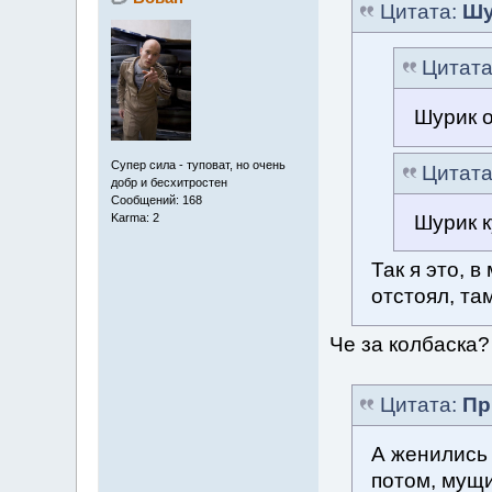
Цитата:
Шу
Цитат
Шурик 
Супер сила - туповат, но очень
Цитат
добр и бесхитростен
Сообщений: 168
Шурик к
Karma: 2
Так я это, 
отстоял, та
Че за колбаска?
Цитата:
Пр
А женились 
потом, мущ