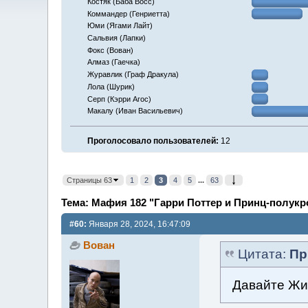
Костяк (Баба Восс)
Коммандер (Генриетта)
Юми (Ягами Лайт)
Сальвия (Лапки)
Фокс (Вован)
Алмаз (Гаечка)
Журавлик (Граф Дракула)
Лола (Шурик)
Серп (Кэрри Агос)
Макалу (Иван Васильевич)
Проголосовало пользователей:
12
Страницы 63
1
2
3
4
5
...
63
Тема: Мафия 182 "Гарри Поттер и Принц-полукро
#60:
Января 28, 2024, 16:47:09
Вован
Цитата:
Пр
Давайте Жив