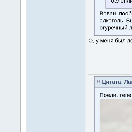
ослепли
Вован, поо
алкоголь. В
огуречный л
О, у меня был л
Цитата:
Ла
Поели, тепе