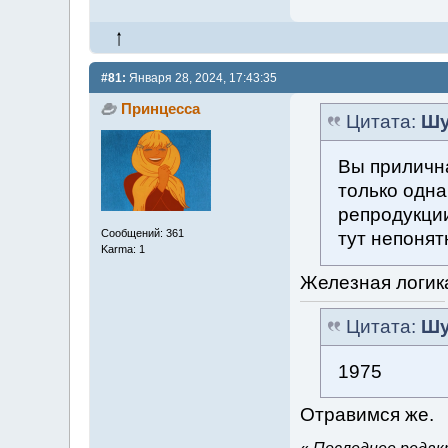
#81:
Января 28, 2024, 17:43:35
Принцесса
Цитата:
Шу
Вы прилична
только одна
репродукции
Сообщений: 361
тут непонят
Karma: 1
Железная логика
Цитата:
Шу
1975
Отравимся же.