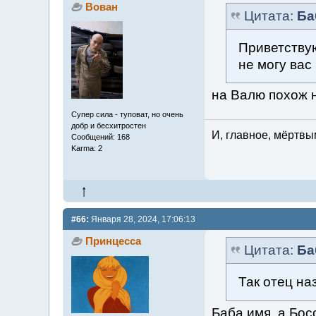
Вован
Цитата:
Ба
Приветствую
не могу вас
на Валю похож 
Супер сила - туповат, но очень
добр и бесхитростен
И, главное, мёртвы
Сообщений: 168
Karma: 2
#66:
Января 28, 2024, 17:06:13
Принцесса
Цитата:
Ба
Так отец на
Баба имя, а Бос