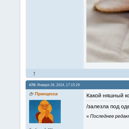
#70:
Января 28, 2024, 17:15:29
Принцесса
Какой няшный ко
/залезла под од
«
Последнее редакт