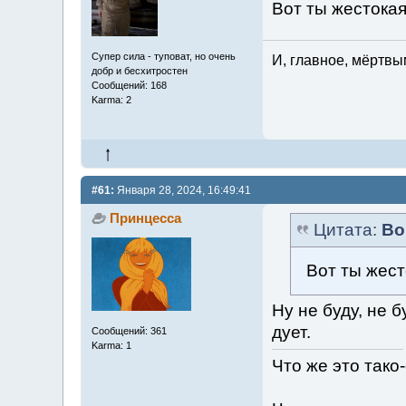
Вот ты жестокая
Супер сила - туповат, но очень
И, главное, мёртвы
добр и бесхитростен
Сообщений: 168
Karma: 2
#61:
Января 28, 2024, 16:49:41
Принцесса
Цитата:
Во
Вот ты жест
Ну не буду, не 
дует.
Сообщений: 361
Karma: 1
Что же это тако