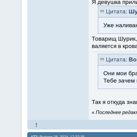
Я девушка прил
Цитата:
Шу
Уже налива
Товарищ Шурик,
валяется в кров
Цитата:
Во
Они мои бра
Тебе зачем
Так я откуда зна
«
Последнее редакт