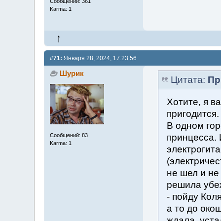
Сообщений: 361
Karma: 1
#71:
Января 28, 2024, 17:23:56
Шурик
Цитата:
Пр
Хотите, я в
пригодится.
В одном гор
Сообщений: 83
принцесса. 
Karma: 1
электрогита
(электричес
не шел и не
решила убеж
- пойду Кол
а то до око
ждала, уста