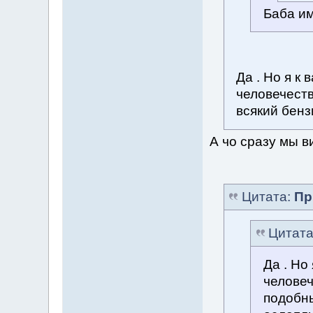
Баба им
Да . Но я к
человечеств
всякий бенз
А чо сразу мы 
Цитата:
Пр
Цитат
Да . Но
человеч
подобны