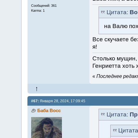
Сообщений: 361
Karma: 1
Цитата:
Во
на Валю по
Все скучаете бе
я!
Столько мущин, 
Генриетта хоть 
«
Последнее редакт
#67:
Января 28, 2024, 17:09:45
Баба Восс
Цитата:
Пр
Цитат