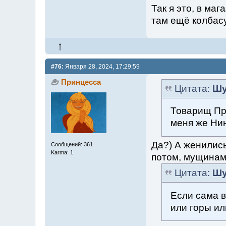
Так я это, в ма
там ещё колбасу
#76:
Января 28, 2024, 17:29:59
Принцесса
Цитата:
Шу
Товарищ При
меня же Нин
Да?) А женились
Сообщений: 361
Karma: 1
потом, мущинам
Цитата:
Шу
Если сама в
или горы ил