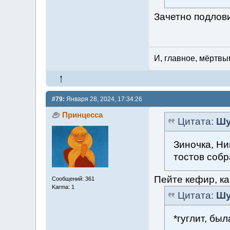
Зачетно подлов
И, главное, мёртвы
#79:
Января 28, 2024, 17:34:26
Принцесса
Цитата:
Шу
Зиночка, Ни
тостов собр
Пейте кефир, ка
Сообщений: 361
Karma: 1
Цитата:
Шу
*гуглит, бы