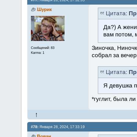
#77:
Января 28, 2024, 17:32:35
Шурик
Цитата:
Пр
Да?) А жени
вам потом,
Зиночка, Ниночк
Сообщений: 83
Karma: 1
собрал за вечер
Цитата:
Пр
Я девушка п
*гуглит, была л
#78:
Января 28, 2024, 17:33:19
Вован