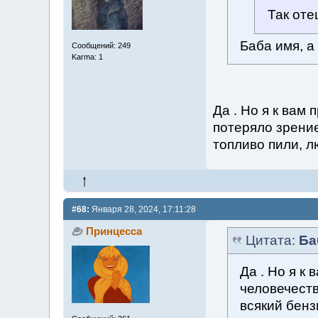
Так оте
Баба имя, а
Сообщений: 249
Karma: 1
Да . Но я к вам
потеряло зрение
топливо пили, л
#68:
Января 28, 2024, 17:11:28
Принцесса
Цитата:
Ба
Да . Но я к
человечеств
всякий бенз