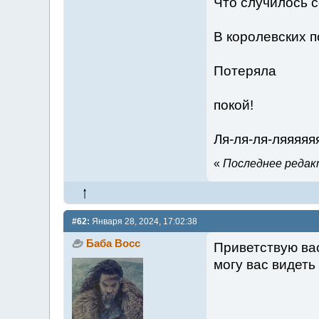
Что случилось 
В королевских п
Потеряла
покой!
Ля-ля-ля-ляяяяя
«
Последнее редакт
#62:
Января 28, 2024, 17:02:38
Баба Восс
Приветствую вас
могу вас видеть