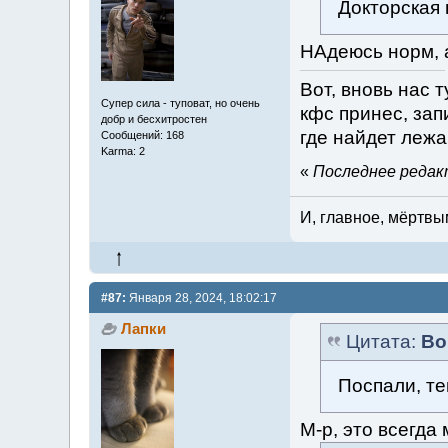
Докторская 
НАдеюсь норм, а
Вот, вновь нас 
Супер сила - туповат, но очень
кфс принес, зап
добр и бесхитростен
где найдет лежа
Сообщений: 168
Karma: 2
«
Последнее редакт
И, главное, мёртвы
#87:
Января 28, 2024, 18:02:17
Лапки
Цитата:
Во
Поспали, те
М-р, это всегда