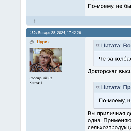
По-моему, не бы
#80:
Января 28, 2024, 17:42:26
Шурик
Цитата:
Во
Че за колба
Докторская высш
Сообщений: 83
Karma: 1
Цитата:
Пр
По-моему, н
Вы приличная де
одна. Применяю
сельхозпродукци