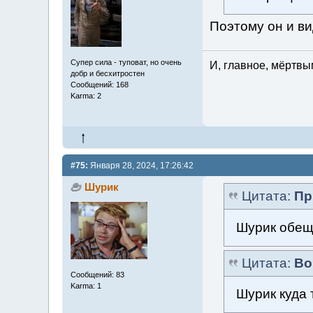
Поэтому он и в
Супер сила - туповат, но очень
И, главное, мёртвы
добр и бесхитростен
Сообщений: 168
Karma: 2
#75:
Января 28, 2024, 17:26:42
Шурик
Цитата:
Пр
Шурик обещ
Цитата:
Во
Сообщений: 83
Karma: 1
Шурик куда 