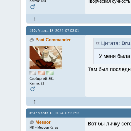
Творческая сучность.
Karma: 184
#50:
Марта 13, 2024, 07:03:01
Pact Commander
Цитата:
Dru
У меня была 
Там был последн
Сообщений: 351
Karma: 21
#51:
Марта 13, 2024, 07:21:53
Messor
Вот бы личку сег
МК = Мессор Катает