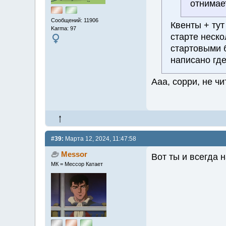
отнимае
Сообщений: 11906
Квенты + тут
Karma: 97
старте неск
стартовыми 
написано где
Ааа, сорри, не ч
#39:
Марта 12, 2024, 11:47:58
Messor
Вот ты и всегда 
МК = Мессор Катает