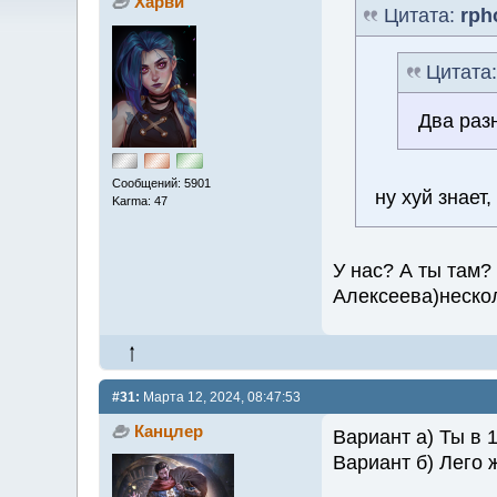
Харви
Цитата:
rph
Цитата
Два раз
Сообщений: 5901
ну хуй знает
Karma: 47
У нас? А ты там?
Алексеева)нескол
#31:
Марта 12, 2024, 08:47:53
Канцлер
Вариант а) Ты в 
Вариант б) Лего 