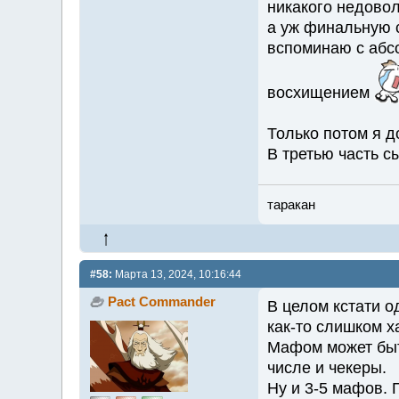
никакого недовол
а уж финальную с
вспоминаю с абс
восхищением
Только потом я 
В третью часть сы
таракан
#58:
Марта 13, 2024, 10:16:44
Pact Commander
В целом кстати о
как-то слишком х
Мафом может быт
числе и чекеры.
Ну и 3-5 мафов. 