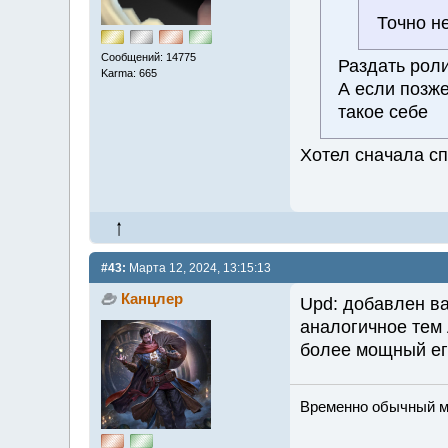
Точно не
Сообщений: 14775
Раздать роли
Karma: 665
А если позже
такое себе
Хотел сначала сп
#43:
Марта 12, 2024, 13:15:13
Канцлер
Upd: добавлен ва
аналогичное тем 
более мощный его
Временно обычный мж