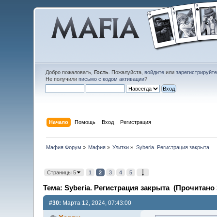
Добро пожаловать,
Гость
. Пожалуйста,
войдите
или
зарегистрируйт
Не получили
письмо с кодом активации
?
Начало
Помощь
Вход
Регистрация
Мафия Форум
»
Мафия
»
Улитки
»
Syberia. Регистрация закрыта
Страницы 5
1
2
3
4
5
Тема: Syberia. Регистрация закрыта (Прочитано 
#30:
Марта 12, 2024, 07:43:00