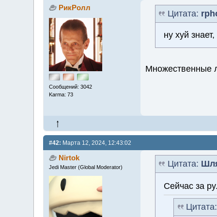
РикРолл
Цитата:
rph
ну хуй знает
Множественные 
Сообщений: 3042
Karma: 73
#42:
Марта 12, 2024, 12:43:02
Nirtok
Цитата:
Шл
Jedi Master (Global Moderator)
Сейчас за р
Цитата