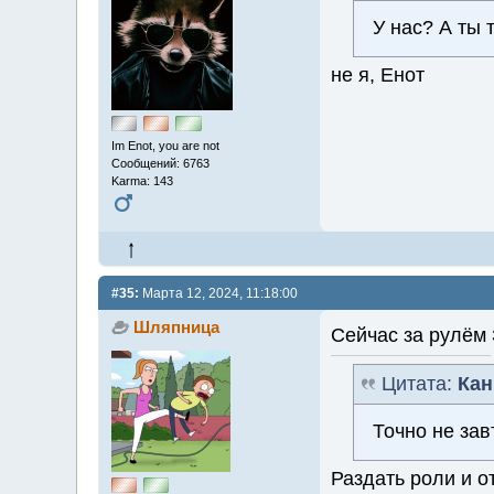
У нас? А ты 
не я, Енот
Im Enot, you are not
Сообщений: 6763
Karma: 143
#35:
Марта 12, 2024, 11:18:00
Шляпница
Сейчас за рулём
Цитата:
Кан
Точно не зав
Раздать роли и о