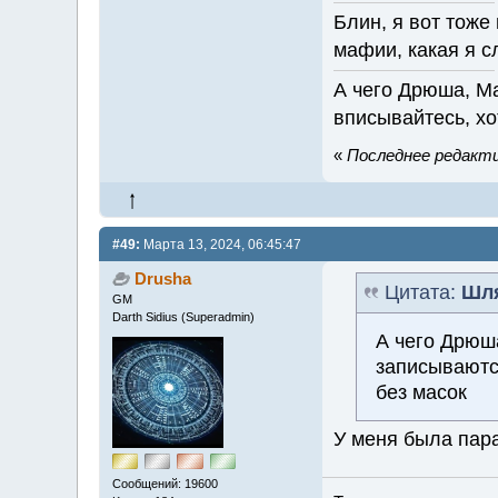
Блин, я вот тоже
мафии, какая я 
А чего Дрюша, М
вписывайтесь, х
«
Последнее редакти
#49:
Марта 13, 2024, 06:45:47
Drusha
Цитата:
Шл
GM
Darth Sidius (Superadmin)
А чего Дрюш
записываютс
без масок
У меня была пара
Сообщений: 19600