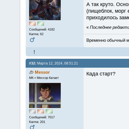
А так круто. Осн
(пищеблок, морг 
приходилось зам
«
Последнее редакти
Сообщений: 4182
Karma: 62
Временно обычный мж
#32:
Марта 12, 2024, 08:51:21
Messor
Када старт?
МК = Мессор Катает
Сообщений: 7017
Karma: 201