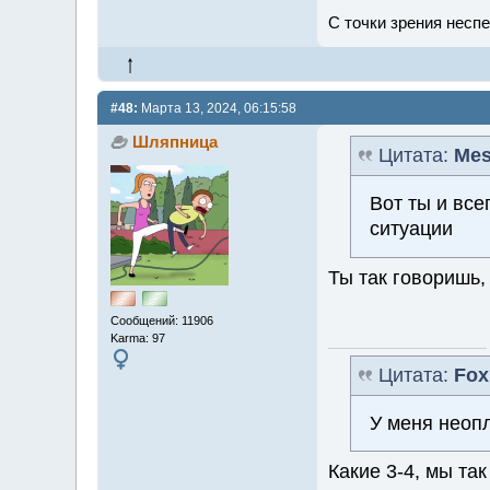
С точки зрения неспе
#48:
Марта 13, 2024, 06:15:58
Шляпница
Цитата:
Mes
Вот ты и вс
ситуации
Ты так говоришь,
Сообщений: 11906
Karma: 97
Цитата:
Fox
У меня неопл
Какие 3-4, мы та