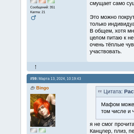
смущает само су
Сообщений: 351
Karma: 21
Это можно покрут
только индивиду
В общем, хотя мн
целом питаю к не
очень тёплые чувс
участвовать.
#59:
Марта 13, 2024, 10:19:43
Bingo
Цитата:
Pac
Мафом может
том числе и 
я не смог прочит
Канцлер, плиз, п