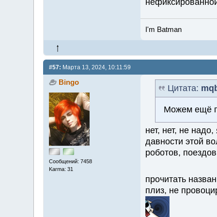
нефиксированно
I'm Batman
#57:
Марта 13, 2024, 10:11:59
Bingo
Цитата:
mq
Можем ещё п
нет, нет, не надо
давности этой в
роботов, поездов
Сообщений: 7458
Karma: 31
прочитать назва
плиз, не провоци