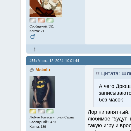
Сообщений: 351
Karma: 21
#56:
Марта 13, 2024, 10:01:44
Makalu
Цитата:
Шл
А чего Дрюш
записываютс
без масок
Лор нипанятный, к
Люблю Томаса и точки Серпа
любимое "будут н
Сообщений: 5470
такую игру и вро
Karma: 136