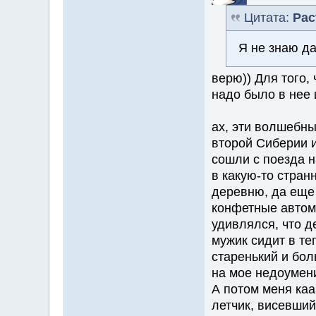
Цитата:
Pac
Я не знаю да
верю)) Для того, 
надо было в нее 
ах, эти волшебны
второй Сиберии 
сошли с поезда н
в какую-то стран
деревню, да еще 
конфетные автома
удивлялся, что де
мужик сидит в те
старенький и боль
на мое недоумен
А потом меня каа
летчик, висевший