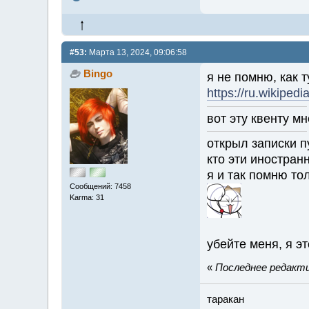
#53:
Марта 13, 2024, 09:06:58
Bingo
я не помню, как 
https://ru.wikipedia
вот эту квенту мн
открыл записки п
кто эти иностра
я и так помню то
Сообщений: 7458
Karma: 31
убейте меня, я э
«
Последнее редактир
таракан