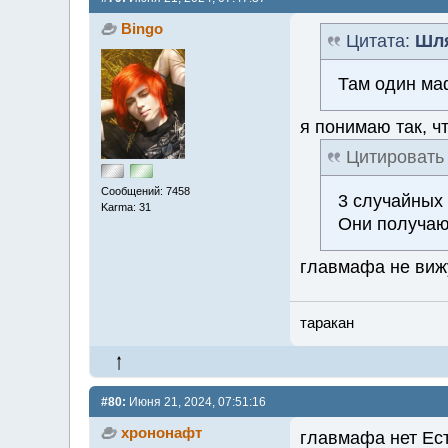
Bingo
Цитата:
Шл
Там один ма
я понимаю так, ч
Цитировать
Сообщений: 7458
3 случайных
Karma: 31
Они получаю
главмафа не виж
таракан
#80:
Июня 21, 2024, 07:51:16
хрононафт
главмафа нет Ес