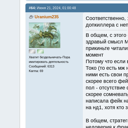
#64:
Июня 21, 2024, 01:00:48
Uranium235
Соответственно, 
допкиллера с не
В общем, с этого
здравый смысл Ма
прикиньте читали
момент
Хватит бездельничать-Пора
Потому что если 
имитировать деятельность
Сообщений: 6313
Токо (то есть мж
Karma: 69
ними есть свои п
скорее всего фей
пол - отсутствие
скорее сомневать
написала фейк на
на нд1, хотя кто з
В общем, стратег
недоверия к фра