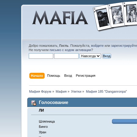
Добро пожаловать,
Гость
. Пожалуйста,
войдите
или
зарегистрируйт
Не получили
письмо с кодом активации
?
Начало
Помощь
Вход
Регистрация
Мафия Форум
»
Мафия
»
Улитки
»
Мафия 185 "Danganronpa"
Голосование
ЛИ
Шляпница
Бинго
Уран