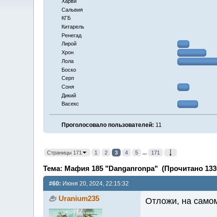
Харви
Сальвия
КГБ
Китарель
Ренегад
Лирой
Хрон
Лола
Боско
Серп
Соня
Дикий
Васекс
Проголосовало пользователей:
11
Страницы 171
1
2
3
4
5
...
171
Тема: Мафия 185 "Danganronpa" (Прочитано 1336
#60:
Июня 20, 2024, 22:15:32
Uranium235
Отложи, на самом