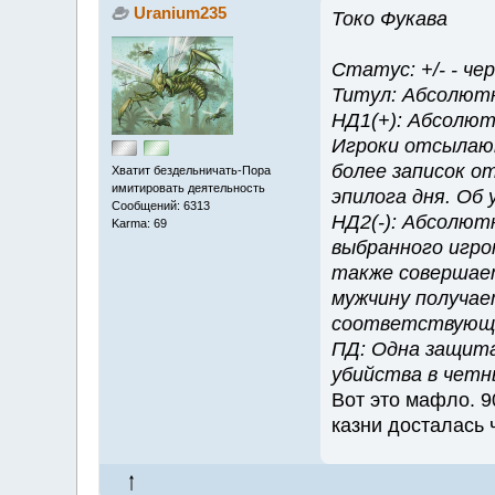
Uranium235
Токо Фукава
Статус: +/- - че
Титул: Абсолют
НД1(+): Абсолют
Игроки отсылают 
более записок от
Хватит бездельничать-Пора
имитировать деятельность
эпилога дня. Об
Сообщений: 6313
НД2(-): Абсолют
Karma: 69
выбранного игрок
также совершает
мужчину получае
соответствующ
ПД: Одна защита
убийства в четн
Вот это мафло. 9
казни досталась 