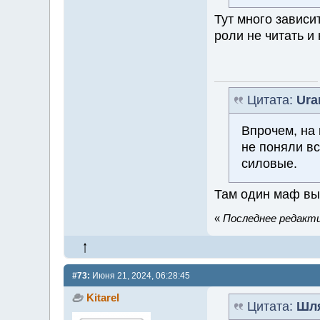
Тут много зависит
роли не читать и
Цитата:
Ura
Впрочем, на 
не поняли в
силовые.
Там один маф вы
«
Последнее редакти
#73:
Июня 21, 2024, 06:28:45
Kitarel
Цитата:
Шл