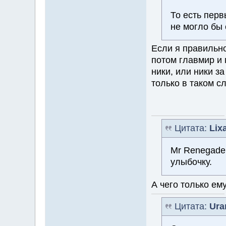
То есть перв
не могло бы 
Если я правильно
потом главмир и 
ники, или ники з
только в таком с
Цитата:
Lix
Mr Renegade
улыбочку.
А чего только е
Цитата:
Ura