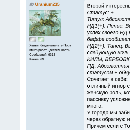
Uranium235
Второй интересн
Статус: +
Титул: Абсолютн
НД1(+): Пение. 
успех своего НД 
баффе сообщаетс
НД2(+): Танец. 
Хватит бездельничать-Пора
имитировать деятельность
следующую ночь
Сообщений: 6313
КИЛЫ, ВЕРБОВКИ 
Karma: 69
ПД: Абсолютная 
статусом + обну
Сочетает в себе:
отличный игнор с
женскую роль, ко
пассивку усложне
много.
У города мы заби
через обратную 
Причем если с То