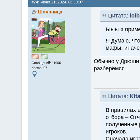
#74:
Июня 21, 2024, 06:30:07
Шляпница
Цитата:
lol
Ыыы я приме
Я думаю, что
мафы, иначе 
Обычно у Дрюши 
Сообщений: 11906
разберёмся
Karma: 97
Цитата:
Kita
В правилах 
отбора – От
полученные р
игроков.
Сначала игр