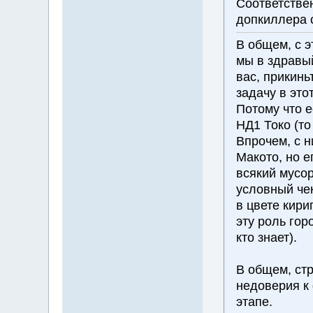
Соответстве
допкиллера 
В общем, с э
мы в здравы
вас, прикинь
задачу в это
Потому что е
НД1 Токо (то
Впрочем, с н
Макото, но е
всякий мусор
условный чек
в цвете кири
эту роль гор
кто знает).
В общем, стр
недоверия к
этапе.