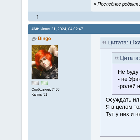
«
Последнее редактир
#68:
Июня 21, 2024, 04:02:47
Bingo
Цитата:
Lix
Цитата
Не буду 
- не Ура
-ролей н
Сообщений: 7458
Karma: 31
Осуждать или
Я в целом то
Тут у них и