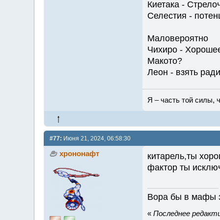
Киетака - Стрело
Селестия - потен
Маловероятно
Чихиро - Хорошее
Макото?
Леон - взять рад
Я – часть той силы, ч
#77:
Июня 21, 2024, 06:58:30
хрононафт
китарель,ты хоро
фактор ты исклю
Вора бы в мафы 
«
Последнее редакти