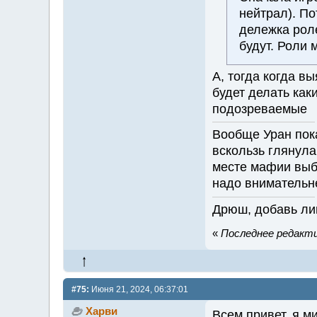
нейтрал). П
дележка рол
будут. Роли
А, тогда когда в
будет делать как
подозреваемые
Вообще Уран пока
вскользь глянула
месте мафии выбр
надо внимательн
Дрюш, добавь лим
«
Последнее редакти
#75:
Июня 21, 2024, 06:37:01
Харви
Всем привет, я м