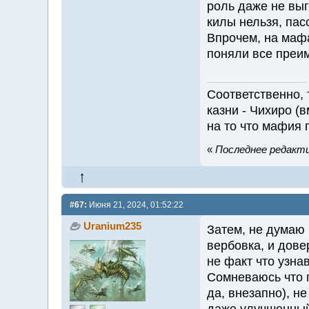
роль даже не выг
килы нельзя, пас
Впрочем, на мафа
поняли все преи
Соответственно, 
казни - Чихиро (
на то что мафия 
«
Последнее редактир
#67:
Июня 21, 2024, 01:52:22
Uranium235
Затем, не думаю
вербовка, и дове
не факт что узна
Сомневаюсь что п
да, внезапно), н
даже улучшенны