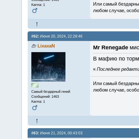
Или самый бездарный
Karma: 1
любом случае, особо
#62:
Июня 20, 2024, 22:28:46
LixaxaN
Mr Renegade
мис
В мафию по торм
«
Последнее редактир
Или самый бездарный
любом случае, особо
Самый бездарный гений
Сообщений: 1463
Karma: 1
#63:
Июня 21, 2024, 00:43:03