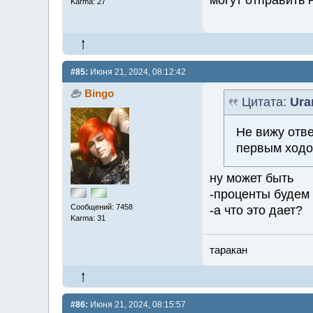
могут отправить 
Karma: 27
#85:
Июня 21, 2024, 08:12:42
Bingo
Цитата:
Ura
Не вижу отве
первым ходо
ну может быть
-проценты будем 
Сообщений: 7458
-а что это дает?
Karma: 31
таракан
#86:
Июня 21, 2024, 08:15:57