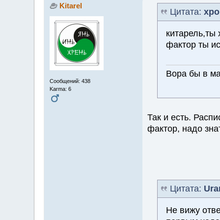
Kitarel
Цитата:
хро
китарель,ты 
фактор ты и
Вора бы в м
Сообщений: 438
Karma: 6
Так и есть. Расп
фактор, надо знат
Цитата:
Ura
Не вижу отве