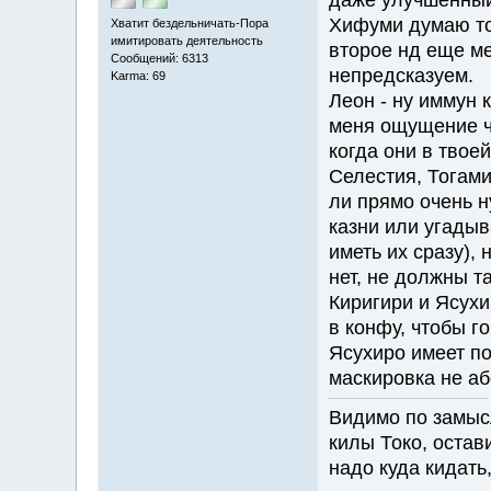
Хифуми думаю тож
Хватит бездельничать-Пора
имитировать деятельность
второе нд еще ме
Сообщений: 6313
непредсказуем.
Karma: 69
Леон - ну иммун 
меня ощущение ч
когда они в твоей
Селестия, Тогами
ли прямо очень н
казни или угадыв
иметь их сразу), 
нет, не должны та
Киригири и Ясухи
в конфу, чтобы го
Ясухиро имеет по
маскировка не аб
Видимо по замыс
килы Токо, остав
надо куда кидать