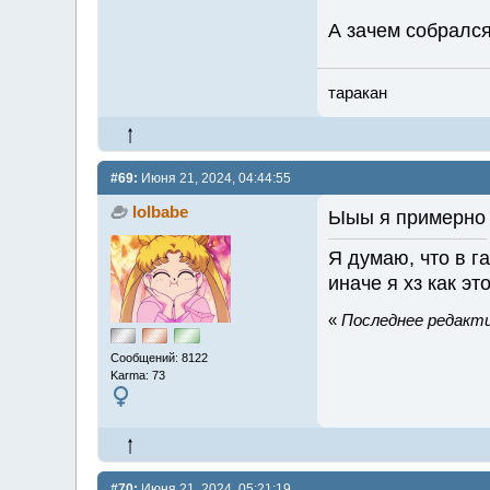
А зачем собрался
таракан
#69:
Июня 21, 2024, 04:44:55
lolbabe
Ыыы я примерно 
Я думаю, что в г
иначе я хз как эт
«
Последнее редактир
Сообщений: 8122
Karma: 73
#70:
Июня 21, 2024, 05:21:19