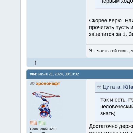
первым ходо
Скорее верю. Наи
прочитать пусть 
зацепится за 1. З
Я – часть той силы, ч
#84:
Июня 21, 2024, 08:10:32
хрононафт
Цитата:
Kita
Так и есть. 
человеческий
знать)
Достаточно держа
Сообщений: 4219