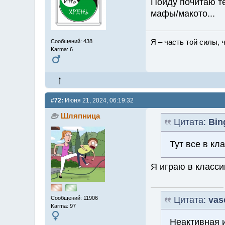
Пойду почитаю т
мафы/макото...
Я – часть той силы, ч
Сообщений: 438
Karma: 6
#72:
Июня 21, 2024, 06:19:32
Шляпница
Цитата:
Bin
Тут все в кл
Я играю в клас
Сообщений: 11906
Цитата:
vas
Karma: 97
Неактивная и