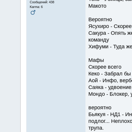
Сообщений: 438
Макото
Karma: 6
Вероятно
Ясухиро - Скоре
Сакура - Опять ж
команду
Хифуми - Туда же
Мафы
Скорее всего
Кеко - Забрал бы
Аой - Инфо, верб
Саяка - удвоение
Мондо - Блокер, 
вероятно
Бьякуя - НД1 - И
подлог... Неплох
трупа.