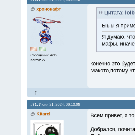
хрононафт
Цитата:
lol
Ыыы я приме
Я думаю, что
мафы, иначе 
Сообщений: 4219
Karma: 27
конечно это буде
Макото,потому чт
#71:
Июня 21, 2024, 06:13:08
Kitarel
Всем привет, я то
Добрался, почит