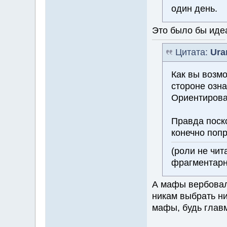
один день.
Это было бы идеа
Цитата:
Ura
Как вы возмо
стороне озна
Ориентироват
Правда поско
конечно поп
(роли не чи
фрагментарн
А мафы вербовали
никам выбрать ни
мафы, будь гла