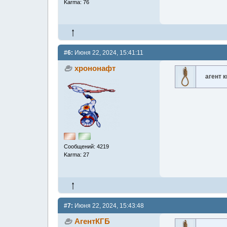
Karma: 76
#6:
Июня 22, 2024, 15:41:11
хрононафт
агент к
Сообщений: 4219
Karma: 27
#7:
Июня 22, 2024, 15:43:48
АгентКГБ