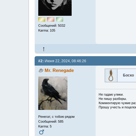
Сообщений: 5032
Karma: 105
#2:
Июня 22, 2024, 08:46:26
Mr. Renegade
Боско
Не гадаю улики.
Не пишу разборы.
Комментирую чужие раз
Прошу учесть и поцело
Ренегат, с тобою рядом
Сообщений: 585
Karma: 5