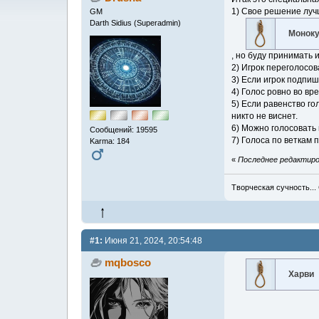
1) Свое решение луч
GM
Darth Sidius (Superadmin)
Монок
, но буду принимать и
2) Игрок переголосов
3) Если игрок подпи
4) Голос ровно во вр
5) Если равенство го
никто не виснет.
6) Можно голосовать 
Сообщений: 19595
7) Голоса по веткам 
Karma: 184
«
Последнее редактиров
Творческая сучность...
#1:
Июня 21, 2024, 20:54:48
mqbosco
Харви