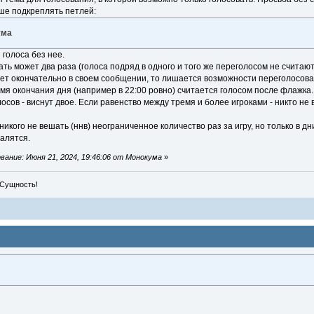
ше подкреплять петлей:
ума
 голоса без нее.
ать может два раза (голоса подряд в одного и того же переголосом не считают
шет окончательно в своем сообщении, то лишается возможности переголосова
емя окончания дня (например в 22:00 ровно) считается голосом после флажка.
лосов - виснут двое. Если равенство между тремя и более игроками - никто не в
никого не вешать (ннв) неограниченное количество раз за игру, но только в дни
палятся.
ание: Июня 21, 2024, 19:46:06 от Монокума
»
 Сущность!