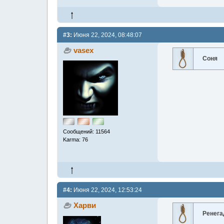
#3:
Июня 22, 2024, 08:48:07
vasex
Соня
Сообщений: 11564
Karma: 76
#4:
Июня 22, 2024, 12:53:24
Харви
Ренега