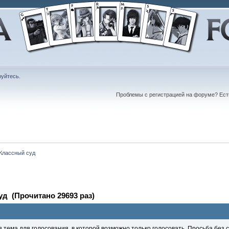
руйтесь
.
Проблемы с регистрацией на форуме? Ес
 Классный суд
уд (Прочитано 29693 раз)
 тема для голосования, в которой возможно только голосовать. Просьба без 