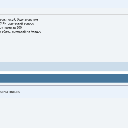
ься, похуй, буду эгоистом
о? Риторический вопрос
шутками за 300
 ебало, приезжай на Акадос
кончательно