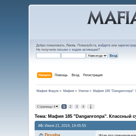
Добро пожаловать,
Гость
. Пожалуйста,
войдите
или
зарегистри
Не получили
письмо с кодом активации
?
Начало
Помощь
Вход
Регистрация
Мафия Форум
»
Мафия
»
Улитки
»
Мафия 185 "Danganronpa".
Страницы 4
1
2
3
4
Тема: Мафия 185 "Danganronpa". Классный с
#0:
Июня 21, 2024, 19:45:55
Drusha
Итак это специальная