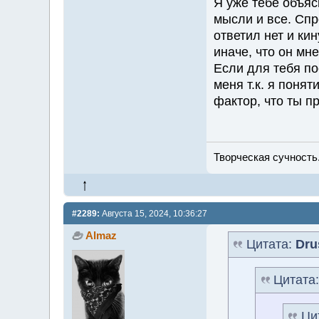
Я уже тебе объяс
мысли и все. Спр
ответил нет и ки
иначе, что он мне
Если для тебя пос
меня т.к. я поня
фактор, что ты п
Творческая сучность.
#2289:
Августа 15, 2024, 10:36:27
Almaz
Цитата:
Dru
Цитата
Ци