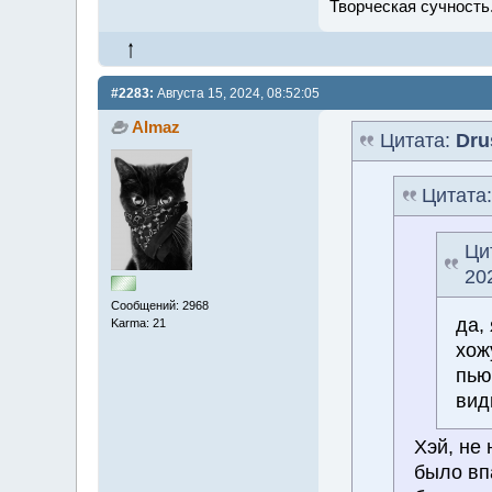
Творческая сучность.
#2283:
Августа 15, 2024, 08:52:05
Almaz
Цитата:
Dru
Цитата
Ци
20
Сообщений: 2968
да,
Karma: 21
хож
пью
вид
Хэй, не 
было впа