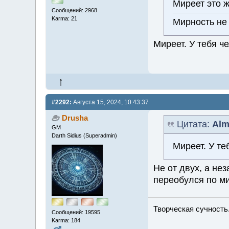
Миреет это ж
Сообщений: 2968
Karma: 21
Мирность не 
Миреет. У тебя че
#2292:
Августа 15, 2024, 10:43:37
Drusha
Цитата:
Alm
GM
Darth Sidius (Superadmin)
Миреет. У те
Не от двух, а не
переобулся по м
Творческая сучность.
Сообщений: 19595
Karma: 184