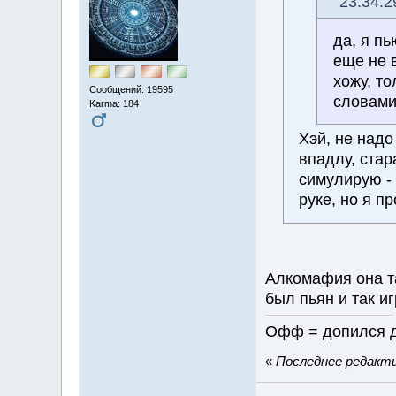
23:34:2
да, я пь
еще не в
хожу, т
Сообщений: 19595
словами
Karma: 184
Хэй, не надо
впадлу, стар
симулирую - 
руке, но я п
Алкомафия она та
был пьян и так и
Офф = допился д
«
Последнее редактир