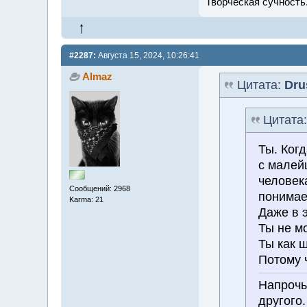
Творческая сучность.
#2287:
Августа 15, 2024, 10:26:41
Almaz
Цитата:
Dru
Цитата
Ты. Ког
с малей
человека
Сообщений: 2968
понимает
Karma: 21
Даже в э
Ты не м
Ты как 
Потому ч
Напрочь 
другого.