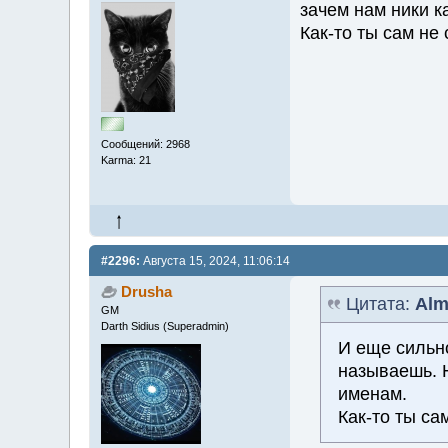
зачем нам ники к
Как-то ты сам не 
Сообщений: 2968
Karma: 21
#2296:
Августа 15, 2024, 11:06:14
Drusha
Цитата:
Alm
GM
Darth Sidius (Superadmin)
И еще сильн
называешь. Н
именам.
Как-то ты са