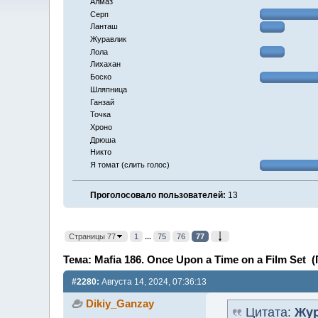
Алмаз
Серп
Ланташ
Журавлик
Лола
Лихахан
Боско
Шляпница
Ганзай
Точка
Хроно
Дрюша
Никто
Я томат (слить голос)
Проголосовало пользователей:
13
Страницы 77
1
...
75
76
77
Тема: Mafia 186. Once Upon a Time on a Film Set 
#2280:
Августа 14, 2024, 07:36:13
Dikiy_Ganzay
Цитата:
Жур