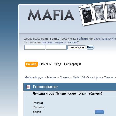
Добро пожаловать,
Гость
. Пожалуйста,
войдите
или
зарегистрируйт
Не получили
письмо с кодом активации
?
Начало
Помощь
Вход
Регистрация
Мафия Форум
»
Мафия
»
Улитки
»
Mafia 186. Once Upon a Time on a
Голосование
Лучший игрок (Лучше после лога и таблички)
Ренегат
РикРолл
Харви