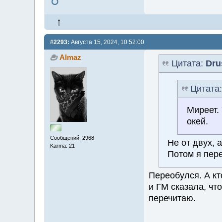
#2293:
Августа 15, 2024, 10:52:00
Almaz
Цитата:
Dru
Цитата
Миреет. 
окей.
Сообщений: 2968
Не от двух, 
Karma: 21
Потом я пер
Переобулся. А кт
и ГМ сказала, что
перечитаю.