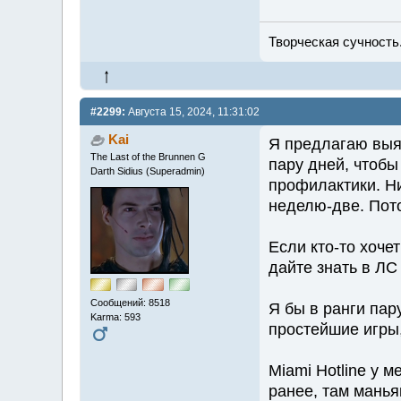
Творческая сучность.
#2299:
Августа 15, 2024, 11:31:02
Kai
Я предлагаю выяс
The Last of the Brunnen G
пару дней, чтобы
Darth Sidius (Superadmin)
профилактики. Ни
неделю-две. Пот
Если кто-то хочет
дайте знать в ЛС
Сообщений: 8518
Я бы в ранги пару
Karma: 593
простейшие игры,
Miami Hotline у м
ранее, там манья