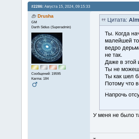
#2286:
Августа 15, 2024, 09:15:33
Drusha
Цитата:
Alm
GM
Darth Sidius (Superadmin)
Ты. Когда на
малейшей то
ведро дерьма
не так.
Даже в этой 
Ты не можеш
Сообщений: 19595
Ты как шел б
Karma: 184
Потому что во
Напрочь отсу
У меня не было та