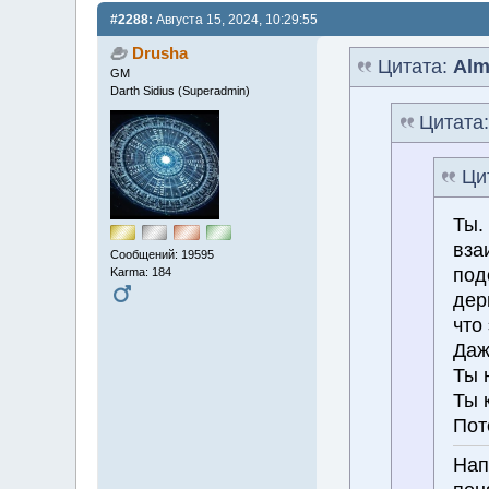
#2288:
Августа 15, 2024, 10:29:55
Drusha
Цитата:
Alm
GM
Darth Sidius (Superadmin)
Цитата
Ци
Ты.
вза
Сообщений: 19595
под
Karma: 184
дер
что 
Даж
Ты 
Ты 
Пото
Нап