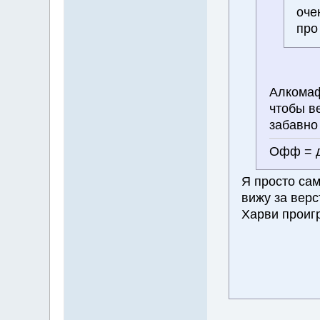
оче
про
Алкомаф
чтобы ве
забавно
Офф = д
Я просто са
вижу за верс
Харви проигр