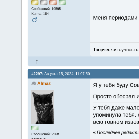
Сообщений: 19595
Karma: 184
Меня периодами т
Творческая сучность.
#2297:
Августа 15, 2024, 11:07:50
Almaz
Я у тебя буду Со
Просто обосрал 
У тебя даже мале
упоминула тебя, 
всю говном извоз
«
Последнее редактир
Сообщений: 2968
Karma: 21