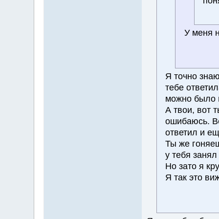
пон
У меня н
Я точно знаю
тебе ответил
можно было 
А твои, вот 
ошибаюсь. В
ответил и ещ
Ты же гоняеш
у тебя занял
Но зато я кр
Я так это виж