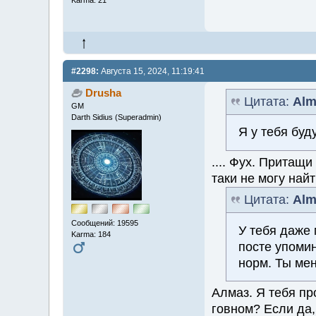
#2298:
Августа 15, 2024, 11:19:41
Drusha
Цитата:
Alm
GM
Darth Sidius (Superadmin)
Я у тебя буд
.... Фух. Притащи
таки не могу най
Цитата:
Alm
Сообщений: 19595
У тебя даже
Karma: 184
посте упомин
норм. Ты мен
Алмаз. Я тебя пр
говном? Если да,