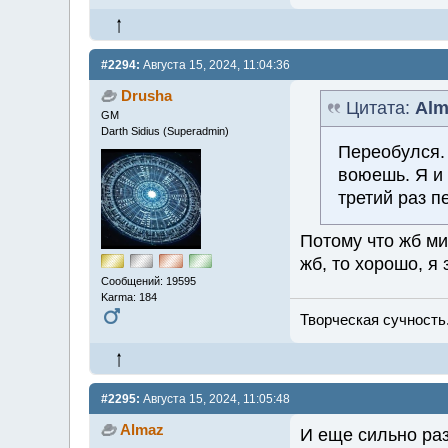
#2294:
Августа 15, 2024, 11:04:36
Drusha
Цитата:
Alm
GM
Darth Sidius (Superadmin)
Переобулся. 
воюешь. Я и 
третий раз п
Потому что жб ми
жб, то хорошо, я
Сообщений: 19595
Karma: 184
Творческая сучность.
#2295:
Августа 15, 2024, 11:05:48
Almaz
И еще сильно раз