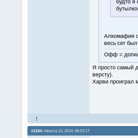
будто я
бутылкой
Алкомафия он
весь сет был
Офф = допил
Я просто самый д
версту).
Харви проиграл м
#2284:
Августа 15, 2024, 08:53:17