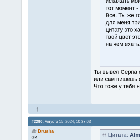
искажать мои
тот момент -
Все. Ты же г
для меня три
цитату это ха
твой цвет э
на чем ехать
Ты вывел Серпа о
или сам пишешь о
Что тоже у тебя 
#2290:
Августа 15, 2024, 10:37:03
Drusha
Цитата:
Alm
GM