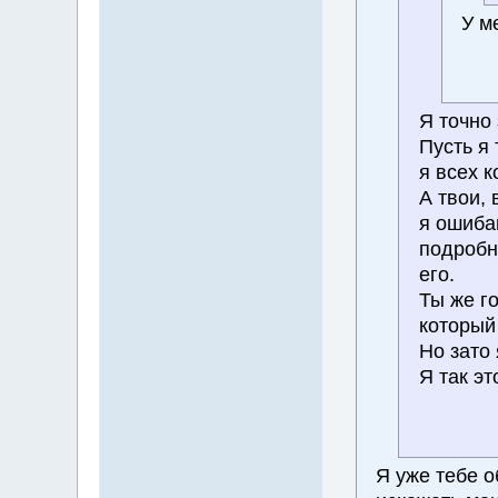
У м
Я точно 
Пусть я 
я всех 
А твои, 
я ошиба
подробн
его.
Ты же го
который 
Но зато 
Я так эт
Я уже тебе о