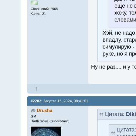
еще не в
Сообщений: 2968
хожу, т
Karma: 21
словами
Хэй, не надо
впадлу, стар
симулирую - 
руке, но я п
Ну не раз..., и у
#2282:
Августа 15, 2024, 08:41:01
Drusha
Цитата:
Dik
GM
Darth Sidius (Superadmin)
Цитата