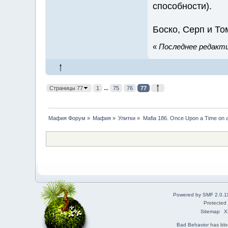
способности).
Боско, Серп и То
«
Последнее редактир
Страницы 77
1
...
75
76
77
Мафия Форум
»
Мафия
»
Улитки
»
Mafia 186. Once Upon a Time on a
Powered by SMF 2.0.1
Protected
Sitemap
X
Bad Behavior
has bl