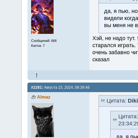
да, я пью, но
видели когда
вы меня не 
Хэй, не надо тут
Сообщений: 666
старался играть.
Karma: 7
очень забавно чит
сказал
#2281:
Августа 15, 2024, 08:39:46
Almaz
Цитата:
Dik
Цитата
23:34:2
да, я пь