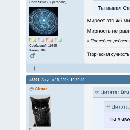
Darth Sidius (Superadmin)
Ты вывел Се
Миреет это жб ми
Мирность не равн
«
Последнее редактир
Сообщений: 19595
Karma: 184
Творческая сучность.
#2291:
Августа 15, 2024, 10:39:49
Almaz
Цитата:
Dru
Цитата
Ты выве