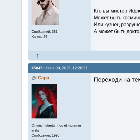
Кто вы мистер Ифл
Может быть космич
Или кузнец разруш
А может быть докто
Сообщений: 381
Karma: 29
#5845:
Июня 09, 2026, 12:26:27
Сара
Переходи на тем
Omnia mutantur, nos et mutamur
in illis
Сообщений: 1993