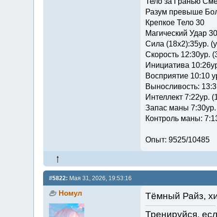
Тело за Гранью Сме
Разум превыше Бол
Крепкое Тело 30
Магический Удар 3
Сила (18х2):35ур. (
Скорость 12:30ур. (
Инициатива 10:26ур
Восприятие 10:10 ур
Выносливость: 13:3
Интеллект 7:22ур. (
Запас маны 7:30ур.
Контроль маны: 7:13
Опыт: 9525/10485
#5822:
Мая 31, 2026, 19:53:16
Номул
Тёмный Райз, хи
Тренируйся, есл