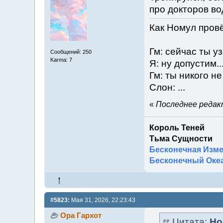
про докторов во
Как Номул пров
Гм: сейчас ты у
Сообщений: 250
Karma: 7
Я: ну допустим..
Гм: ты никого н
Слон: ...
«
Последнее редакт
Король Теней
Тьма Сущности
Бесконечная Изм
Бесконечный Оке
#5823:
Мая 31, 2026, 22:23:43
Ора Гархот
Цитата:
Но