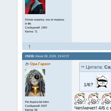
Omnia mutantur, nos et mutamur
in illis
Сообщений: 1993
Karma: 71
#5838:
Июня 08, 2026, 19:42:07
Ора Гархот
Цитата:
Са
1/6?
Per Aspera Ad Inferi
Сообщений: 6347
Чет/нечет! 4/6 с
Karma: 56