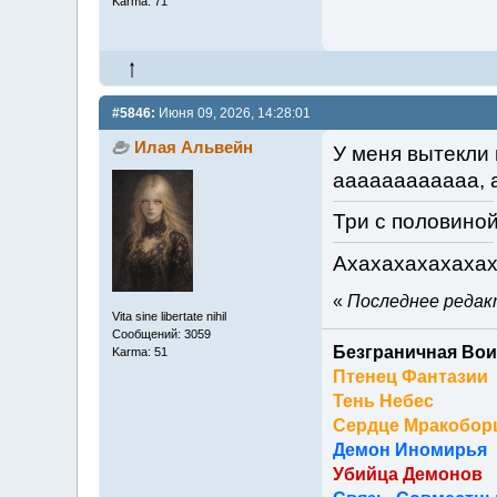
Karma: 71
#5846:
Июня 09, 2026, 14:28:01
Илая Альвейн
У меня вытекли 
аааааааааааа, 
Три с половиной
Ахахахахахахах
«
Последнее редакт
Vita sine libertate nihil
Сообщений: 3059
Безграничная Вои
Karma: 51
Птенец Фантазии
Тень Небес
Сердце Мракобор
Демон Иномирья
Убийца Демонов