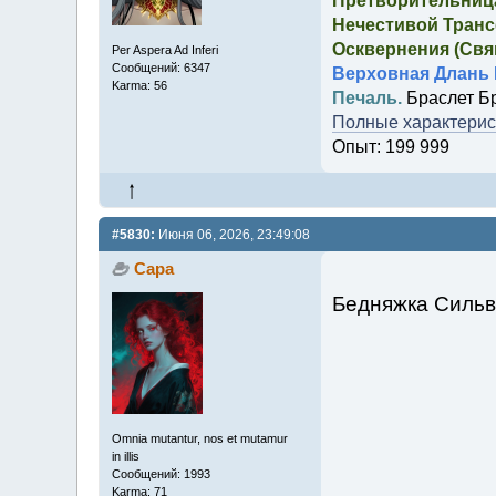
Претворительница
Нечестивой Транс
Осквернения (Свящ
Per Aspera Ad Inferi
Сообщений: 6347
Верховная Длань 
Karma: 56
Печаль.
Браслет Б
Полные характерист
Опыт: 199 999
#5830:
Июня 06, 2026, 23:49:08
Сара
Бедняжка Сильв
Omnia mutantur, nos et mutamur
in illis
Сообщений: 1993
Karma: 71