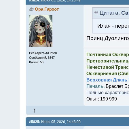
#5824:
Июня 05, 2026, 14:23:41
Ора Гархот
Цитата:
Са
Илая - пер
Принц Дуолинг
Per Aspera Ad Inferi
Почтенная Осквер
Сообщений: 6347
Претворительница
Karma: 56
Нечестивой Транс
Осквернения (Свящ
Верховная Длань 
Печаль.
Браслет Б
Полные характерист
Опыт: 199 999
#5825:
Июня 05, 2026, 14:43:00