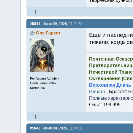
Творческая сучность
#5841:
Июня 09, 2026, 11:24:34
Ора Гархот
Еще и наследни
тяжело, когда р
Почтенная Осквер
Претворительница
Нечестивой Транс
Осквернения (Свящ
Per Aspera Ad Inferi
Сообщений: 6347
Верховная Длань 
Karma: 56
Печаль.
Браслет Б
Полные характерист
Опыт: 199 999
#5842:
Июня 09, 2026, 11:44:31