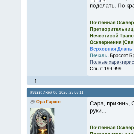
поделать. По к
Почтенная Осквер
Претворительница
Нечестивой Транс
Осквернения (Свящ
Верховная Длань 
Печаль.
Браслет Б
Полные характерист
Опыт: 199 999
#5829:
Июня 06, 2026, 23:08:11
Ора Гархот
Сара, прикинь, 
руки...
Почтенная Осквер