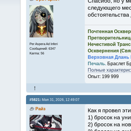
Спасибо, но у м
следующего мес
обстоятельства 
Почтенная Осквер
Претворительница
Нечестивой Транс
Per Aspera Ad Inferi
Сообщений: 6347
Осквернения (Свящ
Karma: 56
Верховная Длань 
Печаль.
Браслет Б
Полные характерист
Опыт: 199 999
#5821:
Мая 31, 2026, 12:49:07
Райз
Как я провел эт
1) бросок на ун
2) бросок на нов