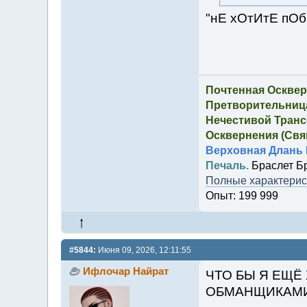
"нЕ хОтИтЕ пО
Почтенная Осквер
Претворительница
Нечестивой Транс
Осквернения (Свящ
Верховная Длань 
Печаль.
Браслет Б
Полные характерист
Опыт: 199 999
#5844:
Июня 09, 2026, 12:11:55
Ифлочар Найрат
ЧТО БЫ Я ЕЩЁ
ОБМАНЩИКАМИ