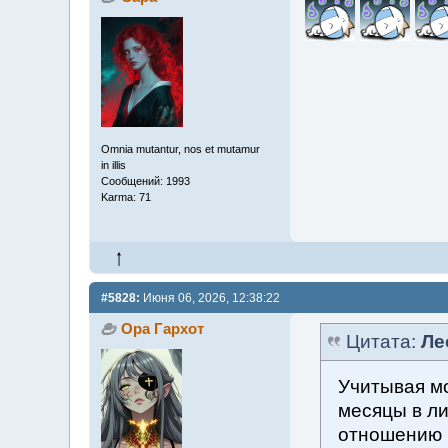
Omnia mutantur, nos et mutamur
in illis
Сообщений: 1993
Karma: 71
#5828:
Июня 06, 2026, 12:38:22
Ора Гархот
Цитата:
Ле
Учитывая м
месяцы в ли
отношению к