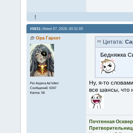
#5831:
Июня 07, 2026, 00:31:05
Ора Гархот
Цитата:
Са
Бедняжка С
Ну, я-то словами
Per Aspera Ad Inferi
Сообщений: 6347
все шансы, что 
Karma: 56
Почтенная Осквер
Претворительница