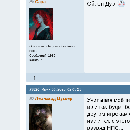
Сара
Ой, он Дуэ
Omnia mutantur, nos et mutamur
in illis
Сообщений: 1993
Karma: 71
#5826:
Июня 06, 2026, 02:05:21
Леонхард Цуккер
Учитывая моё в
в литке, будет 
другим игрокам
из литки, с это
разряд НПС...