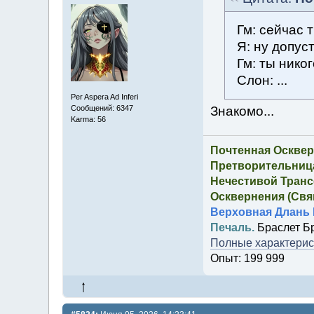
Гм: сейчас 
Я: ну допуст
Гм: ты нико
Слон: ...
Per Aspera Ad Inferi
Знакомо...
Сообщений: 6347
Karma: 56
Почтенная Осквер
Претворительница
Нечестивой Транс
Осквернения (Свящ
Верховная Длань 
Печаль.
Браслет Б
Полные характерист
Опыт: 199 999