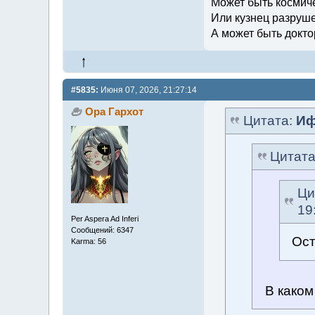
Может быть космич
Или кузнец разруш
А может быть докто
#5835:
Июня 07, 2026, 21:27:14
Ора Гархот
Цитата:
Иф
Цитат
Ци
19
Per Aspera Ad Inferi
Сообщений: 6347
Ост
Karma: 56
В како