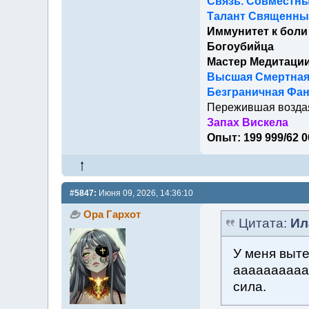
Связь. Совместны
Талант Священный
Иммунитет к боли
Богоубийца
Мастер Медитаци
Высшая Смертна
Безграничная Фан
Пережившая возда
Запах Вискела
Опыт: 199 999/62 0
#5847:
Июня 09, 2026, 14:36:10
Ора Гархот
Цитата:
Ил
У меня выте
аааааааааа
сила.