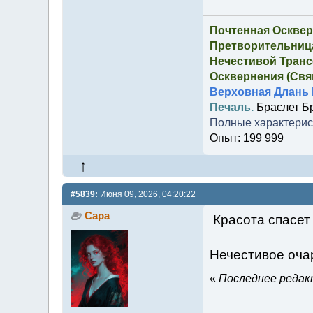
Почтенная Осквер
Претворительница
Нечестивой Транс
Осквернения (Свящ
Верховная Длань 
Печаль.
Браслет Б
Полные характерист
Опыт: 199 999
#5839:
Июня 09, 2026, 04:20:22
Сара
Красота спасет 
Нечестивое оча
«
Последнее редакт