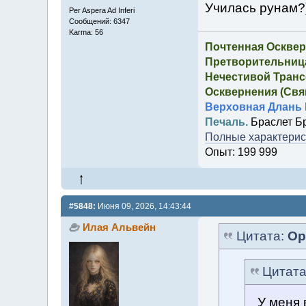
Училась рунам?
Per Aspera Ad Inferi
Сообщений: 6347
Karma: 56
Почтенная Осквер
Претворительница
Нечестивой Транс
Осквернения (Свящ
Верховная Длань 
Печаль.
Браслет Б
Полные характерист
Опыт: 199 999
#5848:
Июня 09, 2026, 14:43:44
Илая Альвейн
Цитата:
Ор
Цитат
У меня 