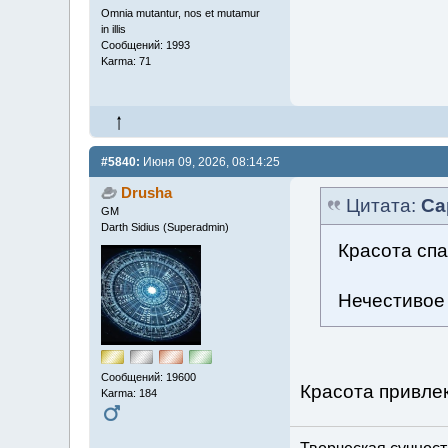
Omnia mutantur, nos et mutamur
in illis
Сообщений: 1993
Karma: 71
#5840:
Июня 09, 2026, 08:14:25
Drusha
Цитата:
Са
GM
Darth Sidius (Superadmin)
Красота спа
Нечестивое
Сообщений: 19600
Красота привле
Karma: 184