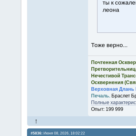
ты к сожал
леона
Тоже верно...
Почтенная Осквер
Претворительница
Нечестивой Транс
Осквернения (Свящ
Верховная Длань 
Печаль.
Браслет Б
Полные характерист
Опыт: 199 999
#5836:
Июня 08, 2026, 18:02:22