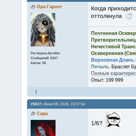
Ора Гархот
Когда приходитс
оттолкнула
Почтенная Осквер
Претворительница
Нечестивой Транс
Осквернения (Свящ
Per Aspera Ad Inferi
Сообщений: 6347
Верховная Длань 
Karma: 56
Печаль.
Браслет Б
Полные характерист
Опыт: 199 999
#5837:
Июня 08, 2026, 19:37:54
Сара
1/6?