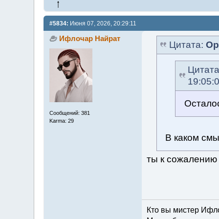
#5834:
Июня 07, 2026, 20:29:11
Ифлочар Найрат
Цитата:
Ор
Цитат
19:05:
Осталос
Сообщений: 381
Karma: 29
В каком см
ты к сожалению
Кто вы мистер Ифл