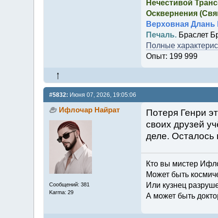
Нечестивой Транс
Осквернения (Свящ
Верховная Длань 
Печаль.
Браслет Б
Полные характерист
Опыт: 199 999
#5832:
Июня 07, 2026, 19:05:06
Ифлочар Найрат
Потеря Генри эт
своих друзей у
деле. Осталось 
Кто вы мистер Ифл
Может быть космич
Или кузнец разруш
Сообщений: 381
Karma: 29
А может быть докто