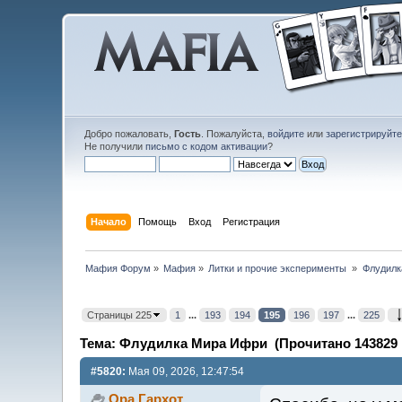
Добро пожаловать,
Гость
. Пожалуйста,
войдите
или
зарегистрируйт
Не получили
письмо с кодом активации
?
Начало
Помощь
Вход
Регистрация
Мафия Форум
»
Мафия
»
Литки и прочие эксперименты 
»
Флудилк
Страницы 225
1
...
193
194
195
196
197
...
225
Тема: Флудилка Мира Ифри (Прочитано 143829 
#5820:
Мая 09, 2026, 12:47:54
Ора Гархот