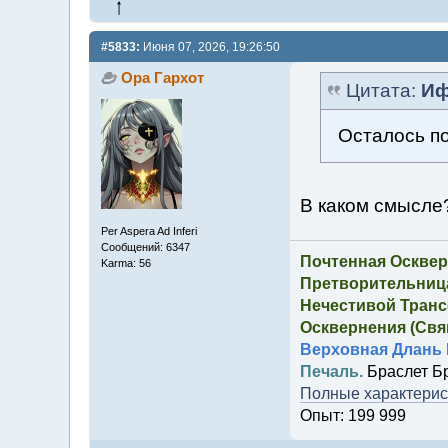
#5833:
Июня 07, 2026, 19:26:50
Ора Гархот
Цитата:
Иф
Осталось по
В каком смысл
Per Aspera Ad Inferi
Сообщений: 6347
Почтенная Осквер
Karma: 56
Претворительница
Нечестивой Транс
Осквернения (Свящ
Верховная Длань 
Печаль.
Браслет Б
Полные характерист
Опыт: 199 999