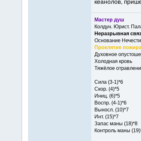
кеанолов, прише
Мастер душ
Колдун. Юрист. Пал
Неразрывная связ
Основание Нечести
Проклятие пожира
Духовное опустош
Холодная кровь
Тяжёлое отравлени
Сила (3-1)*6
Скор. (4)*5
Иниц. (6)*5
Воспр. (4-1)*6
Выносл. (10)*7
Инт. (15)*7
Запас маны (18)*8
Контроль маны (19)