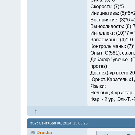
Скорость: (7)*5
Инициатива: (5)*5=
Восприятие: (3)*6 =
Выносливость: (8)*
Интеллект: (10)*7 = 
Запас маны: (4)*10
Контроль маны: (7)*
Опыт: C(581), св.оп.: 
Дебафф "увечье" (П
протез)
Доспех(-ур всего 2
Юрист. Каратель х1
Языки:
Нел.общ 4 ур /стар - 
Фар. - 2 ур, Эль-Т. -
#67:
Сентября 06, 2024, 15:03:25
Drusha