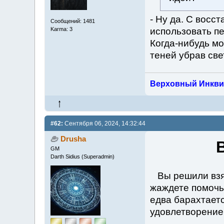
- Ну да. С восс
Сообщений: 1481
использовать пе
Karma: 3
Когда-нибудь м
теней убрав свет
Верховный Инкви
#62:
Сентября 06, 2024, 14:32:44
Drusha
GM
Darth Sidius (Superadmin)
Вы решили взят
жаждете помочь
едва барахтаетс
удовлетворение