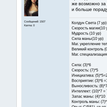
же возможно за
и больше порад
Сообщений: 1507
Колдун Света (7 ур)
Karma: 0
Скорость магии(10 
Мудрость (10 ур)
Сила маны(10 ур)
Маг. укрепление тел
Великий контроль (0
Маг. специализация 
Сила: (3)*6
Скорость: (7)*5
Инициатива: (5)*5=
Восприятие: (3)*6 =
Выносливость: (8)*
Интеллект: (10)*7 = 
Запас маны: (4)*10
Контроль маны: (7)*
Опыт: C(581), св.оп.: 