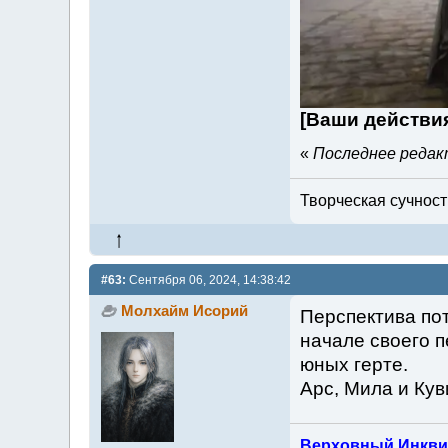
[Ваши действи
«
Последнее редакт
Творческая сучность
#63:
Сентября 06, 2024, 14:38:42
Молхайм Исорий
Перспектива по
начале своего п
юных герте.
Арс, Мила и Кув
Верховный Инкви