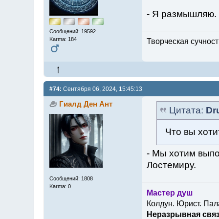
- Я размышляю. 
Сообщений: 19592
Karma: 184
Творческая сучность
#74:
Сентября 06, 2024, 15:45:13
Гиалд Ден Ант
Цитата:
Dr
Что вы хоти
- Мы хотим выпо
Лостемиру.
Сообщений: 1808
Karma: 0
Мастер душ
Колдун. Юрист. Пал
Неразрывная связ