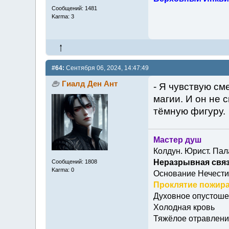
Сообщений: 1481
Karma: 3
#64:
Сентября 06, 2024, 14:47:49
Гиалд Ден Ант
- Я чувствую см
магии. И он не 
тёмную фигуру.
Мастер душ
Колдун. Юрист. Пал
Неразрывная связ
Сообщений: 1808
Karma: 0
Основание Нечести
Проклятие пожира
Духовное опустош
Холодная кровь
Тяжёлое отравлени