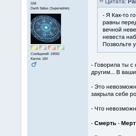
Цитата:
Ра
GM
Darth Sidius (Superadmin)
- Я Как-то 
равны перед
вечной неве
невеста наб
Позвольте у
Сообщений: 19592
Karma: 184
- Говорила ты с
другим... В ваши
- Это невозможн
закрыла себе р
- Что невозмож
-
Смерть
-
Мерт