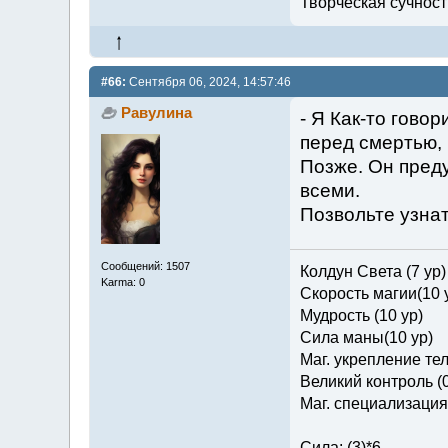
Творческая сучность
#66:
Сентября 06, 2024, 14:57:46
Равулина
- Я Как-то гово
перед смертью, 
Позже. Он преду
всеми.
Позвольте узнат
Сообщений: 1507
Колдун Света (7 ур)
Karma: 0
Скорость магии(10 
Мудрость (10 ур)
Сила маны(10 ур)
Маг. укрепление тел
Великий контроль (0
Маг. специализация 
Сила: (3)*6