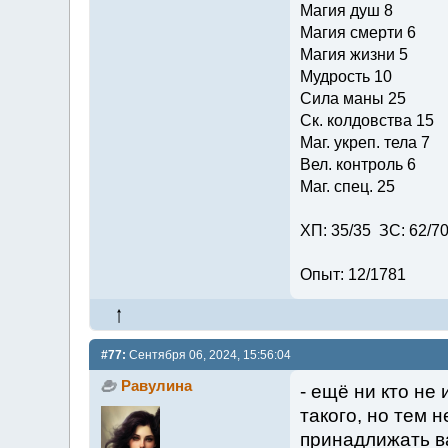
Магия душ 8
Магия смерти 6
Магия жизни 5
Мудрость 10
Сила маны 25
Ск. колдовства 15
Маг. укреп. тела 7
Вел. контроль 6
Маг. спец. 25
ХП: 35/35 ЗС: 62/7
Опыт: 12/1781
#77:
Сентября 06, 2024, 15:56:04
Равулина
- ещё ни кто не
такого, но тем 
принадлижать ва