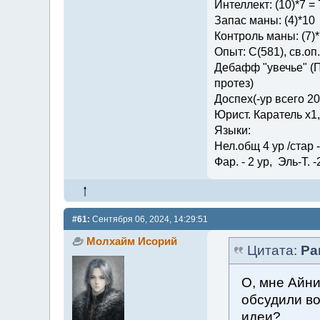
Интеллект: (10)*7 = 
Запас маны: (4)*10
Контроль маны: (7)*
Опыт: C(581), св.оп.: 
Дебафф "увечье" (П
протез)
Доспех(-ур всего 2
Юрист. Каратель х1
Языки:
Нел.общ 4 ур /стар - 
Фар. - 2 ур, Эль-Т. -
#61:
Сентября 06, 2024, 14:29:51
Молхайм Исорий
Цитата:
Ра
О, мне Айни
обсудили в
идеи?