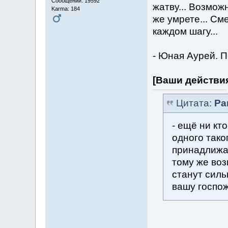
Сообщений: 19592
жатву... Возмож
Karma: 184
же умрете... См
каждом шагу...
- Юная Аурей. П
[Ваши действи
Цитата:
Ра
- ещё ни кт
одного тако
принадлижат
тому же во
станут сил
вашу госпож