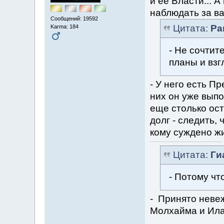
и ее Власти... 
наблюдать за ва
Сообщений: 19592
Цитата:
Ра
Karma: 184
- Не сочтит
планы и взг
- У него есть П
них он уже выпо
еще столько ост
долг - следить, 
кому суждено жи
Цитата:
Ги
- Потому что
- Принято невеж
Молхайма и Ила