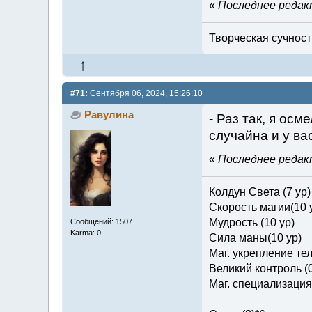
«
Последнее редакт
Творческая сучность
#71:
Сентября 06, 2024, 15:26:10
Равулина
- Раз так, я ос
случайна и у ва
«
Последнее редакт
Колдун Света (7 ур)
Скорость магии(10 
Мудрость (10 ур)
Сообщений: 1507
Karma: 0
Сила маны(10 ур)
Маг. укрепление тел
Великий контроль (0
Маг. специализация 