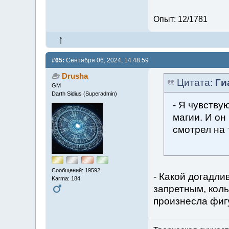
Опыт: 12/1781
#65:
Сентября 06, 2024, 14:48:59
Drusha
Цитата:
Ги
GM
Darth Sidius (Superadmin)
- Я чувству
магии. И он
смотрел на 
Сообщений: 19592
- Какой догадли
Karma: 184
запретным, коль
произнесла фиг