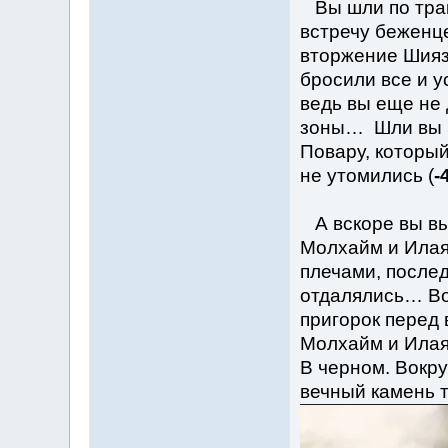
Вы шли по трак
встречу беженц
вторжение Шияз
бросили все и 
ведь вы еще не
зоны… Шли вы 5
Повару, который
не утомились (
-
А вскоре вы вы
Молхайм и Илая
плечами, послед
отдалялись… Во
пригорок перед
Молхайм и Илая
В черном. Вокру
вечный камень т