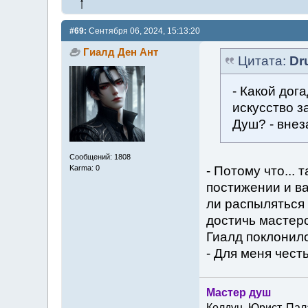
#69:
Сентября 06, 2024, 15:13:20
Гиалд Ден Ант
Цитата:
Dr
- Какой дог
искусство з
Душ? - внез
Сообщений: 1808
- Потому что... 
Karma: 0
постижении и ва
ли распыляться
достичь мастерс
Гиалд поклонилс
- Для меня честь
Мастер душ
Колдун. Юрист. Пал