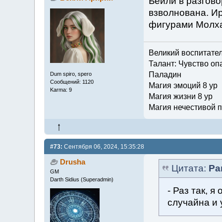
Бейли в разгово
взволнована. И
фигурами Молха
Великий воспитате
Талант: Чувство опа
Паладин
Dum spiro, spero
Сообщений: 1120
Магия эмоций 8 ур
Karma: 9
Магия жизни 8 ур
Магия нечестивой п
#73:
Сентября 06, 2024, 15:35:28
Drusha
Цитата:
Ра
GM
Darth Sidius (Superadmin)
- Раз так, 
случайна и 