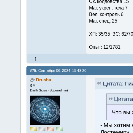
Ск. колдовства 15
Маг. укреп. тела 7
Вел. контроль 6
Маг. спец. 25
ХП: 35/35 ЗС: 62/7
Опыт: 12/1781
#75:
Сентября 06, 2024, 15:48:20
Drusha
Цитата:
Ги
GM
Darth Sidius (Superadmin)
Цитат
Что вы 
- Мы хотим 
Лостемиру.