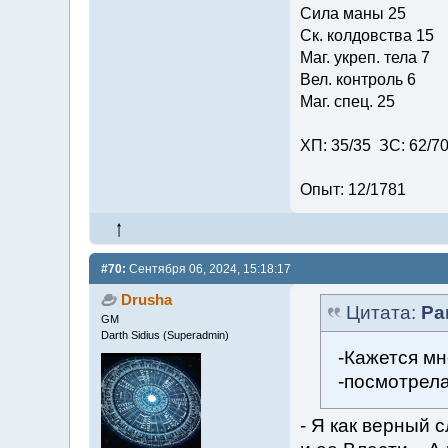
Сила маны 25
Ск. колдовства 15
Маг. укреп. тела 7
Вел. контроль 6
Маг. спец. 25
ХП: 35/35 ЗС: 62/7
Опыт: 12/1781
#70:
Сентября 06, 2024, 15:18:17
Drusha
Цитата:
Ра
GM
Darth Sidius (Superadmin)
-Кажется мн
-посмотрела
- Я как верный 