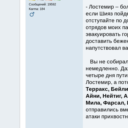
Сообщений: 19592
- Лостемир – бо
Karma: 184
если Шияз пойде
отступайте по д
отрядов моих па
эвакуировать го
доставить бежен
напутствовал ва
Вы не собирали
немедленно. Да
четыре дня пути
Лостемир, а по
Терракс, Бейли
Айни, Нейтиг, А
Мила, Фарсал, 
отправились вм
атаки прихвост