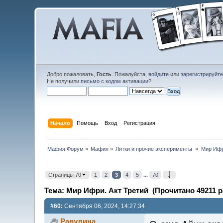
Добро пожаловать,
Гость
. Пожалуйста,
войдите
или
зарегистрируйт
Не получили
письмо с кодом активации
?
Начало
Помощь
Вход
Регистрация
Мафия Форум
»
Мафия
»
Литки и прочие эксперименты 
»
Мир Ифр
Страницы 70
1
2
3
4
5
...
70
Тема: Мир Ифри. Акт Третий (Прочитано 49211 р
#60:
Сентября 06, 2024, 14:27:34
Равулина