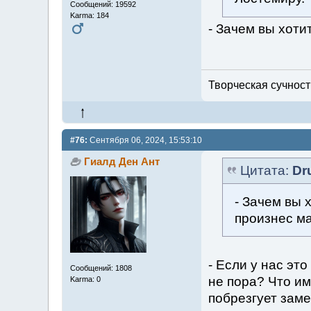
Сообщений: 19592
Karma: 184
- Зачем вы хоти
Творческая сучность
#76:
Сентября 06, 2024, 15:53:10
Гиалд Ден Ант
Цитата:
Dr
- Зачем вы 
произнес ма
- Если у нас это
Сообщений: 1808
не пора? Что им
Karma: 0
побрезгует зам