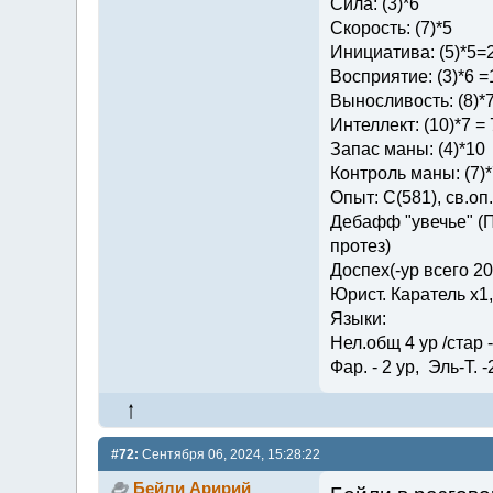
Сила: (3)*6
Скорость: (7)*5
Инициатива: (5)*5=
Восприятие: (3)*6 =
Выносливость: (8)*
Интеллект: (10)*7 = 
Запас маны: (4)*10
Контроль маны: (7)*
Опыт: C(581), св.оп.: 
Дебафф "увечье" (П
протез)
Доспех(-ур всего 2
Юрист. Каратель х1
Языки:
Нел.общ 4 ур /стар - 
Фар. - 2 ур, Эль-Т. -
#72:
Сентября 06, 2024, 15:28:22
Бейли Аририй