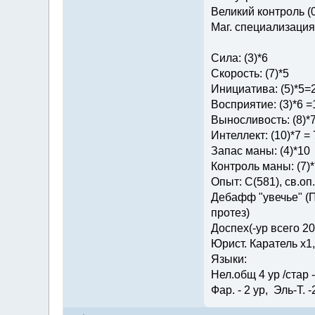
Великий контроль (0
Маг. специализация 
Сила: (3)*6
Скорость: (7)*5
Инициатива: (5)*5=
Восприятие: (3)*6 =
Выносливость: (8)*
Интеллект: (10)*7 = 
Запас маны: (4)*10
Контроль маны: (7)*
Опыт: C(581), св.оп.: 
Дебафф "увечье" (П
протез)
Доспех(-ур всего 2
Юрист. Каратель х1
Языки:
Нел.общ 4 ур /стар - 
Фар. - 2 ур, Эль-Т. -