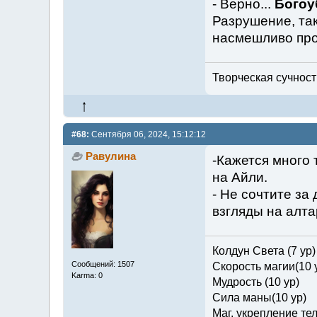
- Верно...
Богоу
Разрушение, так
насмешливо про
Творческая сучность
#68:
Сентября 06, 2024, 15:12:12
Равулина
-Кажется много 
на Айли.
- Не сочтите за
взгляды на алта
Колдун Света (7 ур)
Сообщений: 1507
Скорость магии(10 
Karma: 0
Мудрость (10 ур)
Сила маны(10 ур)
Маг. укрепление тел