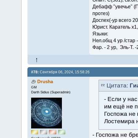
Дебафф "увечье" (П
протез)
Доспех(-ур всего 2
Юрист. Каратель х1
Языки:
Нел.общ 4 ур /стар - 
Фар. - 2 ур, Эль-Т. -
#78:
Сентября 06, 2024, 15:58:26
Drusha
Цитата:
Ги
GM
Darth Sidius (Superadmin)
- Если у нас
им ещё не п
Госпожа не 
Лостемира н
- Госпожа не бр