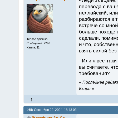
- Леди Усердие,
перевода с ваше
неллайский, или
разбираются в т
встрече со мной
больше походе н
сделали, помим
Теплое брюшко
Сообщений: 2296
и что, собствен
Karma: 11
взять силой без
- Или я все-так
вы считаете, чт
требования?
«
Последнее редакт
Кхари
»
#65:
Сентября 22, 2024, 18:43:03
Жозефина Ар-Се