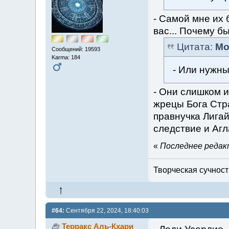
- Самой мне их б
вас... Почему бы
Цитата:
Мо
Сообщений: 19593
Karma: 184
- Или нужн
- Они слишком 
жрецы Бога Стра
правнучка Лигай
следствие и Агла
«
Последнее редакт
Творческая сучность
#64:
Сентября 22, 2024, 18:40:03
Терракс Аль-Кхари