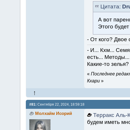
Цитата:
Dr
А вот парен
Этого будет
- От кого? Двое
- И... Кхм... Се
есть... Методы.
Какие-то зелья?
«
Последнее редакт
Кхари
»
#81:
Сентября 22, 2024, 18:59:18
Молхайм Исорий
Терракс Аль-
будем иметь мно