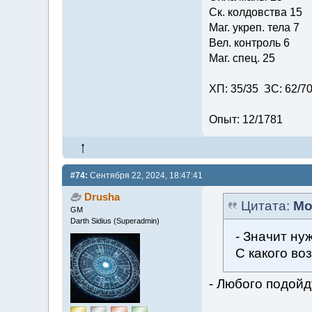
Ск. колдовства 15
Маг. укреп. тела 7
Вел. контроль 6
Маг. спец. 25
ХП: 35/35 ЗС: 62/7
Опыт: 12/1781
#74:
Сентября 22, 2024, 18:47:41
Drusha
Цитата:
Мо
GM
Darth Sidius (Superadmin)
- Значит ну
С какого во
- Любого подойд