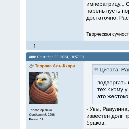
императрицу... 
парень пусть по
достаточно. Рас
Творческая сучность
#80:
Сентября 22, 2024, 18:57:18
Терракс Аль-Кхари
Цитата:
Ра
подвергать 
тех к кому 
это жестоко
- Увы, Равулина
Теплое брюшко
известен долг 
Сообщений: 2296
Karma: 11
браков.