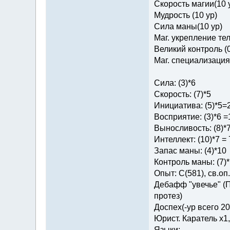
Скорость магии(10 
Мудрость (10 ур)
Сила маны(10 ур)
Маг. укрепление тел
Великий контроль (0
Маг. специализация 
Сила: (3)*6
Скорость: (7)*5
Инициатива: (5)*5=
Восприятие: (3)*6 =
Выносливость: (8)*
Интеллект: (10)*7 = 
Запас маны: (4)*10
Контроль маны: (7)*
Опыт: C(581), св.оп.: 
Дебафф "увечье" (П
протез)
Доспех(-ур всего 2
Юрист. Каратель х1
Языки: