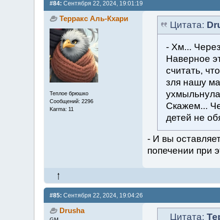
#84:
Сентября 22, 2024, 19:01:19
Терракс Аль-Кхари
Цитата:
Dr
- Хм... Чере
Наверное эт
считать, чт
зля нашу ма
ухмыльнулас
Теплое брюшко
Сообщений: 2296
Скажем... Ч
Karma: 11
детей не об
- И вы оставляе
попечении при 
#85:
Сентября 22, 2024, 19:04:26
Drusha
Цитата:
Те
GM