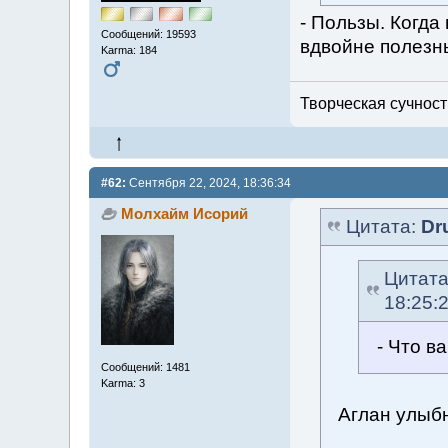
- Пользы. Когда 
Сообщений: 19593
вдвойне полезн
Karma: 184
Творческая сучность
#62:
Сентября 22, 2024, 18:36:34
Молхайм Исорий
Цитата:
Dr
Цитат
18:25:
- Что в
Сообщений: 1481
Karma: 3
Аглан улыб