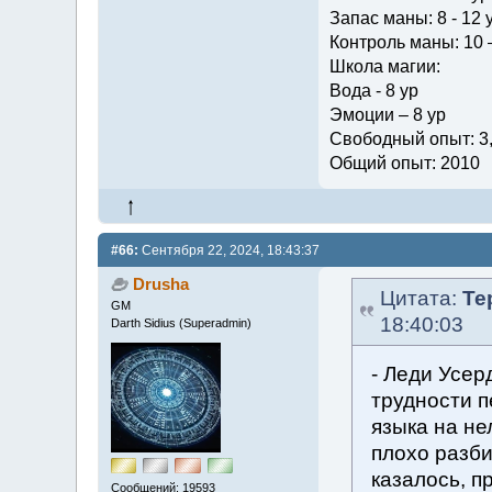
Запас маны: 8 - 12 
Контроль маны: 10 –
Школа магии:
Вода - 8 ур
Эмоции – 8 ур
Свободный опыт: 3
Общий опыт: 2010
#66:
Сентября 22, 2024, 18:43:37
Drusha
Цитата:
Те
GM
18:40:03
Darth Sidius (Superadmin)
- Леди Усер
трудности п
языка на не
плохо разби
казалось, п
Сообщений: 19593