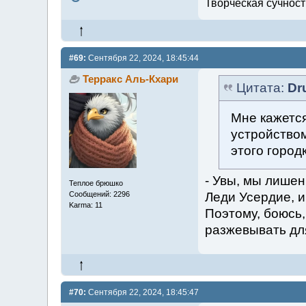
Творческая сучность
#69:
Сентября 22, 2024, 18:45:44
Терракс Аль-Кхари
Цитата:
Dr
Мне кажется
устройством
этого городк
- Увы, мы лишен
Теплое брюшко
Леди Усердие, и
Сообщений: 2296
Karma: 11
Поэтому, боюсь
разжевывать дл
#70:
Сентября 22, 2024, 18:45:47