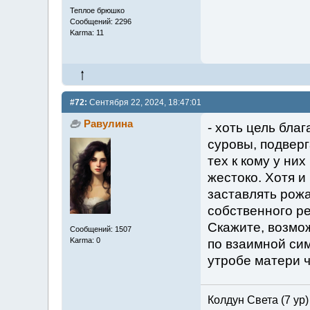
Теплое брюшко
Сообщений: 2296
Karma: 11
#72:
Сентября 22, 2024, 18:47:01
Равулина
- хоть цель бла
суровы, подверг
тех к кому у ни
жестоко. Хотя и
заставлять рожа
собственного ре
Скажите, возмож
Сообщений: 1507
Karma: 0
по взаимной сим
утробе матери ч
Колдун Света (7 ур)