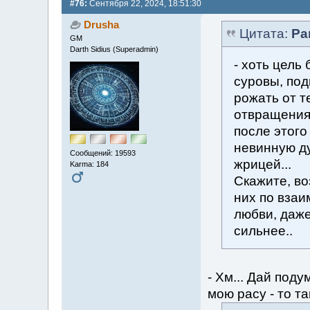
#76:
Сентября 22, 2024, 18:51:30
Drusha
Цитата:
Ра
GM
Darth Sidius (Superadmin)
- хоть цель
суровы, под
рожать от т
отвращения 
после этого
невинную ду
Сообщений: 19593
жрицей...
Karma: 184
Скажите, во
них по взаи
любви, даже
сильнее..
- Хм... Дай под
мою расу - то та