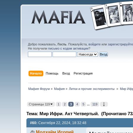
Добро пожаловать,
Гость
. Пожалуйста,
войдите
или
зарегистрируйт
Не получили
письмо с кодом активации
?
Начало
Помощь
Вход
Регистрация
Мафия Форум
»
Мафия
»
Литки и прочие эксперименты 
»
Мир Ифр
Страницы 119
1
2
3
4
5
...
119
Тема: Мир Ифри. Акт Четвертый. (Прочитано 732
#60:
Сентября 22, 2024, 18:32:48
Молхайм Исорий