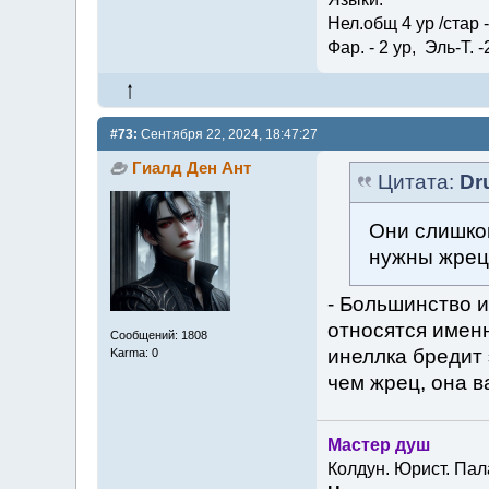
Нел.общ 4 ур /стар - 
Фар. - 2 ур, Эль-Т. -
#73:
Сентября 22, 2024, 18:47:27
Гиалд Ден Ант
Цитата:
Dr
Они слишко
нужны жрец
- Большинство и
относятся именн
Сообщений: 1808
инеллка бредит 
Karma: 0
чем жрец, она в
Мастер душ
Колдун. Юрист. Пал