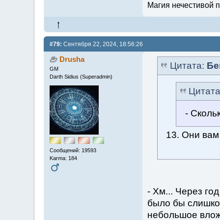
Магия нечестивой п
#79:
Сентября 22, 2024, 18:56:26
Drusha
Цитата:
Бе
GM
Darth Sidius (Superadmin)
Цитат
- Сколь
13. Они вам
Сообщений: 19593
Karma: 184
- Хм... Через го
было бы слишком
небольшое влож