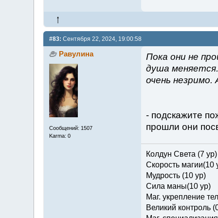
#83:
Сентября 22, 2024, 19:00:58
Равулина
Пока они не про
душа меняется.
очень незримо. 
- подскажите по
прошли они пос
Сообщений: 1507
Karma: 0
Колдун Света (7 ур)
Скорость магии(10 
Мудрость (10 ур)
Сила маны(10 ур)
Маг. укрепление тел
Великий контроль (0