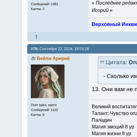
«
Последнее редакт
Сообщений: 1481
Karma: 3
Исорий
»
Верховный Инкви
#78:
Сентября 22, 2024, 18:53:28
Бейли Аририй
Цитата:
Dr
- Сколько и
13. Они вам не 
Dum spiro, spero
Великий воспитате
Сообщений: 1120
Талант: Чувство опа
Karma: 9
Паладин
Магия эмоций 8 ур
Магия жизни 8 ур