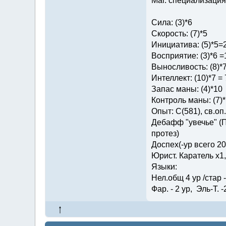
Маг. специализация 
Сила: (3)*6
Скорость: (7)*5
Инициатива: (5)*5=
Восприятие: (3)*6 =
Выносливость: (8)*
Интеллект: (10)*7 = 
Запас маны: (4)*10
Контроль маны: (7)*
Опыт: C(581), св.оп.: 
Дебафф "увечье" (П
протез)
Доспех(-ур всего 2
Юрист. Каратель х1
Языки:
Нел.общ 4 ур /стар - 
Фар. - 2 ур, Эль-Т. -