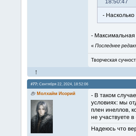
18:50:47
- Насколько
- Максимальная 
«
Последнее редакт
Творческая сучность
#77:
Сентября 22, 2024, 18:52:06
Молхайм Исорий
- В таком случ
условиях: мы от
плен инеллов, 
не участвуете в
Надеюсь что ве