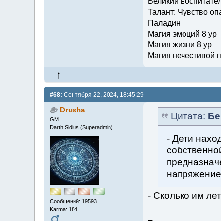
Великий воспитате
Талант: Чувство опа
Паладин
Магия эмоций 8 ур
Магия жизни 8 ур
Магия нечестивой п
#68:
Сентября 22, 2024, 18:45:29
Drusha
Цитата:
Бе
GM
Darth Sidius (Superadmin)
- Дети нахо
собственной
предназначе
напряжение
- Сколько им ле
Сообщений: 19593
Karma: 184