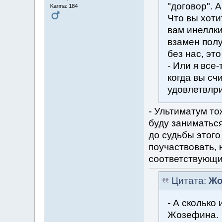
"договор". 
Karma: 184
Что вы хот
вам инеллки
взамен полу
без нас, эт
- Или я все
когда вы сч
удовлетвлр
- Ультиматум то
буду заниматься
до судьбы этого
поучаствовать, 
соответствующих
Цитата:
Жо
- А сколько
Жозефина.