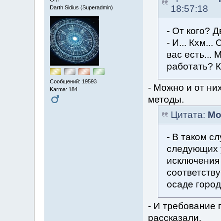
18:57:18
Darth Sidius (Superadmin)
- От кого? 
- И... Кхм..
вас есть...
работать? К
Сообщений: 19593
- Можно и от ни
Karma: 184
методы.
Цитата:
Мо
- В таком с
следующих 
исключения 
соответству
осаде город
- И требование 
рассказали.