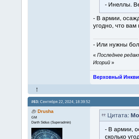
- Инеллы. В
- В армии, осаж
угодно, что вам
- Или нужны бо
«
Последнее редакт
Исорий
»
Верховный Инкви
#63:
Сентября 22, 2024, 18:39:52
Drusha
Цитата:
Мо
GM
Darth Sidius (Superadmin)
- В армии, 
сколько уго