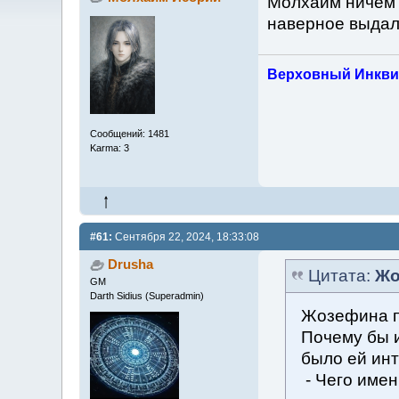
Молхайм ничем н
наверное выдал,
Верховный Инкви
Сообщений: 1481
Karma: 3
#61:
Сентября 22, 2024, 18:33:08
Drusha
Цитата:
Жо
GM
Darth Sidius (Superadmin)
Жозефина п
Почему бы и
было ей инт
- Чего имен