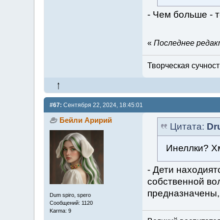
- Чем больше - 
«
Последнее редакт
Творческая сучность
#67:
Сентября 22, 2024, 18:45:01
Бейли Аририй
Цитата:
Dr
Инеллки? Хм
- Дети находият
собственной во
предназначены, 
Dum spiro, spero
Сообщений: 1120
Karma: 9