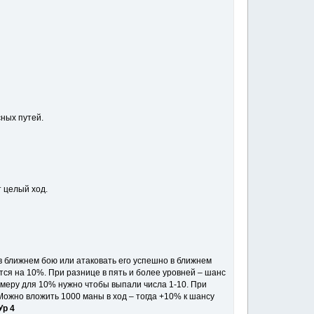
ных путей.
 целый ход.
в ближнем бою или атаковать его успешно в ближнем
ся на 10%. При разнице в пять и более уровней – шанс
римеру для 10% нужно чтобы выпали числа 1-10. При
Можно вложить 1000 маны в ход – тогда +10% к шансу
Ур 4