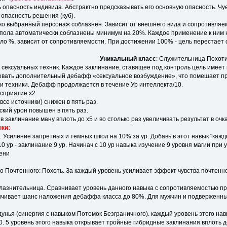
 опасность индивида. Абстрактно предсказывать его основную опасность. Чуе
 опасность решения (куб).
ько выбранный персонаж соблазнен. Зависит от внешнего вида и сопротивляе
пола автоматически соблазнены минимум на 20%. Каждое применение к ним н
ло %, зависит от сопротивляемости. При достижении 100% - цель перестает с
Уникальный класс
: Служительница Похот
 сексуальных техник. Каждое заклинание, ставящее под контроль цель имеет 
овать дополнительный дебафф «сексуальное возбуждение», что помешает п
 и техники. Дебафф продолжается в течение Ур интеллекта/10.
осприятие x2
все источники) снижен в пять раз.
ский урон повышен в пять раз.
в заклинание ману вплоть до x5 и во столько раз увеличивать результат в очк
ки:
о. Усиление запретных и темных школ на 10% за ур. Добавь в этот навык "ка
0 ур - заклинание 9 ур. Начинач с 10 ур навыка изучение 9 уровня магии при
ени
во Почтенного: Похоть. За каждый уровень усиливает эффект чувства почтенн
лазнительница. Сравнивает уровень данного навыка с сопротивляемостью пр
ичивает шанс наложения дебаффа класса до 80%. Для мужчин и подверженн
дунья (синергия с навыком Потомок Безграничного). каждый уровень этого на
. 5 уровень этого навыка открывает тройные гибридные заклинания вплоть до