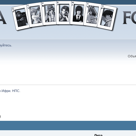
руйтесь
.
Объя
 Ифри. НПС.
)
Лиза