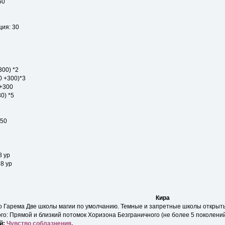
50
ия: 30
300) *2
0 +300)*3
 +300
0) *5
 50
8 ур
8 ур
Кира
го Гарема Две школы магии по умолчанию. Темные и запретные школы открыт
го: Прямой и близкий потомок Хоризона Безграничного (не более 5 поколений
й:
Чувство соблазнения
.