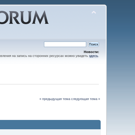
Новости:
вления на запись на сторонних ресурсах можно увидеть
здесь
.
« предыдущая тема
следующая тема »