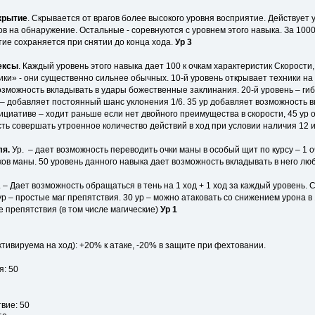
крытие
. Скрывается от врагов более высокого уровня восприятие. Действует 
 на обнаружение. Остальные - соревнуются с уровнем этого навыка. За 1000
ие сохраняется при снятии до конца хода.
Ур 3
ексы
. Каждый уровень этого навыка дает 100 к очкам характеристик Скорости
ки» - они существенно сильнее обычных. 10-й уровень открывает техники на 
озможность вкладывать в удары божественные заклинания. 20-й уровень – гиб
 – добавляет постоянный шанс уклонения 1/6. 35 ур добавляет возможность в
ициативе – ходит раньше если нет двойного преимущества в скорости, 45 ур 
сть совершать утроенное количество действий в ход при условии наличия 12
ля.
Ур. – дает возможность переводить очки маны в особый щит по курсу – 1 
ков маны. 50 уровень данного навыка дает возможность вкладывать в него лю
. – Дает возможность обращаться в тень на 1 ход + 1 ход за каждый уровень
ур – простые маг препятствия. 30 ур – можно атаковать со снижением урона в 
е препятствия (в том числе магические)
Ур 1
тивируема на ход): +20% к атаке, -20% в защите при фехтовании.
я: 50
вие: 50