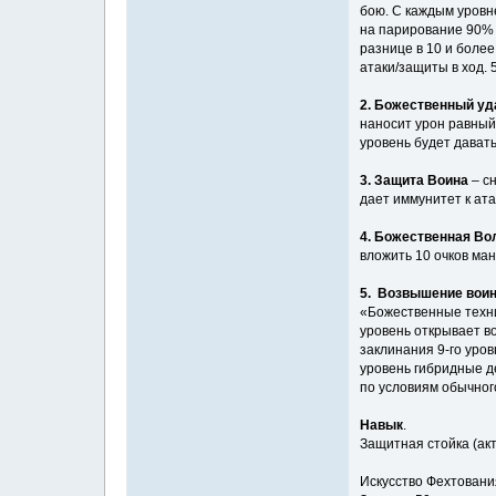
бою. С каждым уровн
на парирование 90% у
разнице в 10 и более
атаки/защиты в ход.
2. Божественный уд
наносит урон равный 
уровень будет давать
3. Защита Воина
– сн
дает иммунитет к ата
4. Божественная Во
вложить 10 очков ма
5. Возвышение вои
«Божественные техни
уровень открывает в
заклинания 9-го уров
уровень гибридные д
по условиям обычног
Навык
.
Защитная стойка (акт
Искусство Фехтования