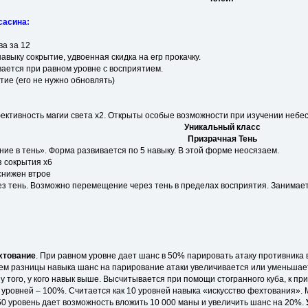
сасина:
ва за 12
навыку сокрытие, удвоенная скидка на егр прокачку.
ается при равном уровне с восприятием.
тие (его не нужно обновлять)
ктивность магии света x2. Открыты особые возможности при изучении небес
Уникальный класс
Призрачная Тень
ние в тень». Форма развивается по 5 навыку. В этой форме неосязаем.
з сокрытия x6
снижен втрое
з тень. Возможно перемещение через тень в пределах восприятия. Занимает
хтование
. При равном уровне дает шанс в 50% парировать атаку противника 
ем разницы навыка шанс на парирование атаки увеличивается или уменьшает
 того, у кого навык выше. Высчитывается при помощи стогранного куба, к п
 уровней – 100%. Считается как 10 уровней навыка «искусство фехтования». 
 50 уровень дает возможность вложить 10 000 маны и увеличить шанс на 20%.