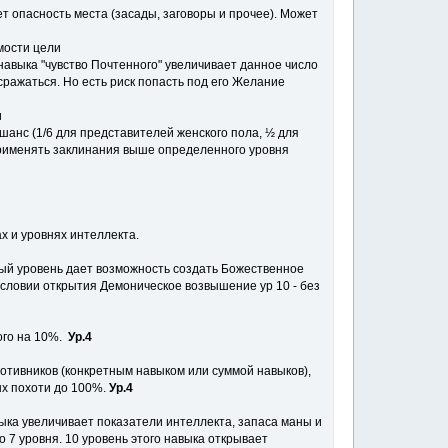
т опасность места (засады, заговоры и прочее). Может
мости цели
авыка "чувство Почтенного" увеличивает данное число
ражаться. Но есть риск попасть под его Желание
и
шанс (1/6 для представителей женского пола, ½ для
рименять заклинания выше определенного уровня
ах и уровнях интеллекта.
ждый уровень дает возможность создать Божественное
 условии открытия Демоническое возвышение ур 10 - без
ого на 10%.
Ур.4
отивников (конкретным навыком или суммой навыков),
ых похоти до 100%.
Ур.4
выка увеличивает показатели интеллекта, запаса маны и
 7 уровня. 10 уровень этого навыка открывает