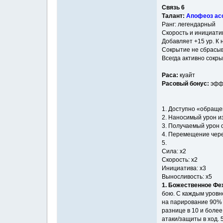
Связь 6
Талант:
Апофеоз ас
Ранг: легендарный
Скорость и инициати
Добавляет +15 ур. К 
Сокрытие не сбрасыв
Всегда активно сокры
Раса:
куайт
Расовый бонус:
эффе
1. Доступно «обраще
2. Наносимый урон и
3. Получаемый урон 
4. Перемещение чере
5.
Сила: x2
Скорость: x2
Инициатива: x3
Выносливость: x5
1. Божественное Фе
бою. С каждым уровн
на парирование 90% у
разнице в 10 и более
атаки/защиты в ход.