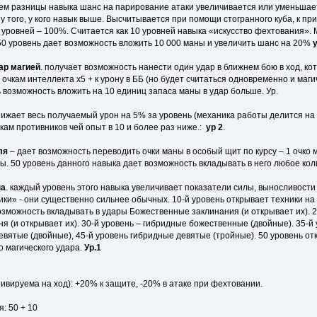
ем разницы навыка шанс на парирование атаки увеличивается или уменьшает
 того, у кого навык выше. Высчитывается при помощи стогранного куба, к п
 уровней – 100%. Считается как 10 уровней навыка «искусство фехтования». 
 50 уровень дает возможность вложить 10 000 маны и увеличить шанс на 20%
ар магией
. получает возможность нанести один удар в ближнем бою в ход, к
очкам интеллекта x5 + к урону в ББ (но будет считаться одновременно и маг
 возможность вложить на 10 единиц запаса маны в удар больше. Ур.
ижает весь получаемый урон на 5% за уровень (механика работы делится на 1.1
кам противников чей опыт в 10 и более раз ниже.:
ур 2
.
ля
– дает возможность переводить очки маны в особый щит по курсу – 1 очко
ны. 50 уровень данного навыка дает возможность вкладывать в него любое ко
на
. каждый уровень этого навыка увеличивает показатели силы, выносливости 
ки» - они существенно сильнее обычных. 10-й уровень открывает техники на 
озможность вкладывать в удары Божественные заклинания (и открывает их). 2
ня (и открывает их). 30-й уровень – гибридные божественные (двойные). 35-
евятые (двойные), 45-й уровень гибридные девятые (тройные). 50 уровень от
о магического удара.
Ур.1
ивируема на ход): +20% к защите, -20% в атаке при фехтовании.
: 50 + 10