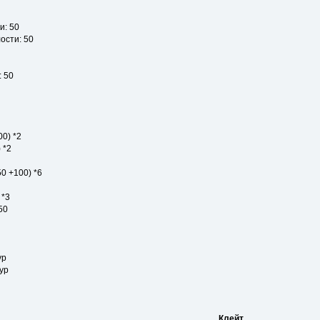
и: 50
ости: 50
 50
00) *2
 *2
50 +100) *6
 *3
50
ур
ур
Клейт