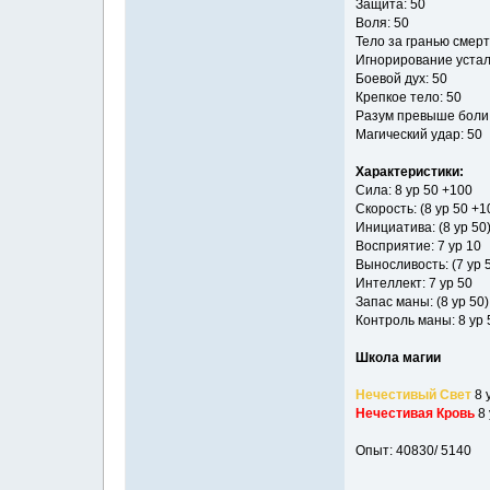
Защита: 50
Воля: 50
Тело за гранью смерт
Игнорирование устал
Боевой дух: 50
Крепкое тело: 50
Разум превыше боли:
Магический удар: 50
Характеристики:
Сила: 8 ур 50 +100
Скорость: (8 ур 50 +1
Инициатива: (8 ур 50)
Восприятие: 7 ур 10
Выносливость: (7 ур 
Интеллект: 7 ур 50
Запас маны: (8 ур 50)
Контроль маны: 8 ур 
Школа магии
Нечестивый Свет
8 
Нечестивая Кровь
8 
Опыт: 40830/ 5140