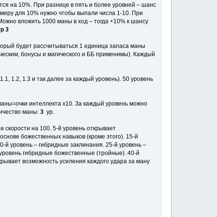
ся на 10%. При разнице в пять и более уровней – шанс
римеру для 10% нужно чтобы выпали числа 1-10. При
Можно вложить 1000 маны в ход – тогда +10% к шансу
ур 3
оторый будет рассчитываться 1 единица запаса маны
ическим, бонусы и магического и ББ применимы). Каждый
, 1.2, 1.3 и так далее за каждый уровень). 50 уровень
 маны=очки интеллекта x10. За каждый уровень можно
личество маны:
3
ур.
и скорости на 100. 5-й уровень открывает
основе божественных навыков (кроме этого). 15-й
0-й уровень – гибридные заклинания. 25-й уровень –
й уровень гибридные божественные (тройные). 40-й
крывает возможность усиления каждого удара за ману