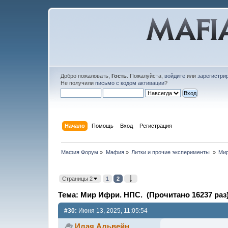
Добро пожаловать,
Гость
. Пожалуйста,
войдите
или
зарегистри
Не получили
письмо с кодом активации
?
Начало
Помощь
Вход
Регистрация
Мафия Форум
»
Мафия
»
Литки и прочие эксперименты 
»
Мир
Страницы 2
1
2
Тема: Мир Ифри. НПС. (Прочитано 16237 раз
#30:
Июня 13, 2025, 11:05:54
Илая Альвейн