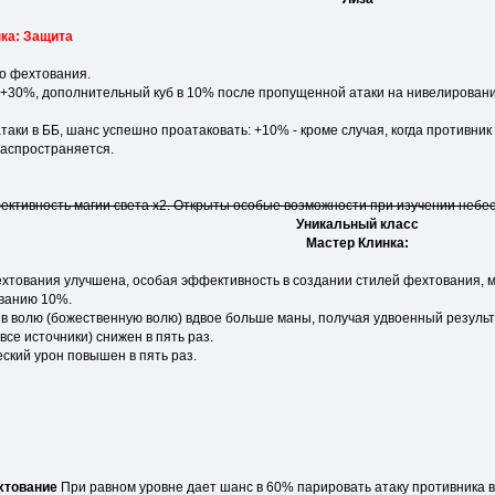
ка: Защита
во фехтования.
 +30%, дополнительный куб в 10% после пропущенной атаки на нивелирован
таки в ББ, шанс успешно проатаковать: +10% - кроме случая, когда противник
распространяется.
ктивность магии света x2. Открыты особые возможности при изучении небес
Уникальный класс
Мастер Клинка:
хтования улучшена, особая эффективность в создании стилей фехтования, м
ованию 10%.
 в волю (божественную волю) вдвое больше маны, получая удвоенный результ
все источники) снижен в пять раз.
ский урон повышен в пять раз.
хтование
При равном уровне дает шанс в 60% парировать атаку противника в