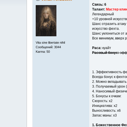
Связь: 6
Талант:
Мастер клин
Легендарный
+10 уровней искусст
Шанс отразить атаку
искусство фехта.
Шанс уклониться от а
Все минимум, вверх 
Vita sine libertate nihil
Сообщений: 3044
Раса:
куайт
Karma: 50
Расовый бонус:
эффе
1. Эффективность фе
Всегда бонус к фехт
2. Можно вкладывать
3. Получаемый урон (
4. Наносимый физиче
5. Бонусы к очкам:
Скорость: x2
Инициатива: x2
Выносливость: x6
Запас маны: x3
1. Божественное Фе