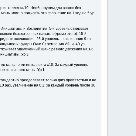
ур интеллекта/10. Необнаружим для врагов без
 маны можно повысить это сравнение на 1 ход на 5 ур.
, Инициативы и Восприятия. 5-й уровень открывает
основе божественных навыков (кроме этого). 15-й
ридные заклинания. 25-й уровень – заклинания 9-го
кладывать в удары Очки Стремления Айни. 40 ур.
открывает увеличенный шанс резкого движения на 1/6.
 инициативы.
Ур 3
очко маны=очки интеллекта x10. За каждый уровень
бое количество маны.
Ур 1
. Стандартно преодолевает только физ препятствия и не
10 раз, увеличение на 0.1. за каждый уровень после 30