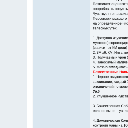
Позволяет оценивать
попробовать почуять
Чувствует то наскол
Персонажи мужского 
на определенное чис
телесных утех.
1. Доступно изучение
мужского) спровоцир
(зависит от КМ цели)
2. ЗМ x6, КМ, Инта, в
3. Получаемый урон (
4. Наносимый магиче
5. Можно вкладывать 
Божественные Навы
1. Черное колдовств
заклинание, каждый 1
ограничений по врем
Ур.6
2. Улучшенное чувст
3. Божественная Соб
если он выше – увел
4. Демоническая Кол
контроля маны на 100