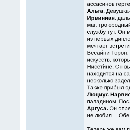
ассасинов герте
Альта
. Девушка
Ирвиниан
, дал
маг, троюродный
службу тут. Он м
из первых дипл
мечтает встрет
Весайни Торон.
искусств, котор
Нисетйне. Он вы
находится на са
несколько задел
Также прибыл о
Люциус Нарви
паладином. По
Аргуса.
Он опре
не любил… Обе 
Теперь же вам 