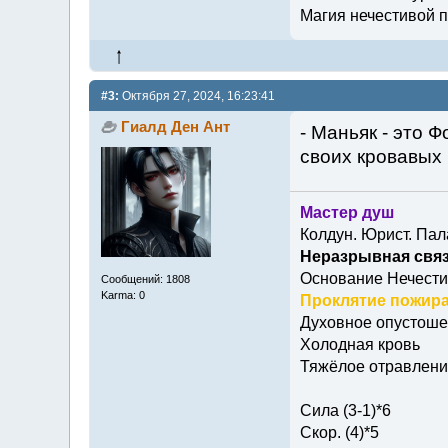
Магия нечестивой п
#3:
Октября 27, 2024, 16:23:41
Гиалд Ден Ант
- Маньяк - это 
своих кровавых 
Мастер душ
Колдун. Юрист. Пал
Неразрывная связ
Основание Нечести
Сообщений: 1808
Karma: 0
Проклятие пожира
Духовное опустош
Холодная кровь
Тяжёлое отравлени
Сила (3-1)*6
Скор. (4)*5