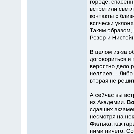
городе, спасен
встретили свет
контакты с близ
всячески уклоня
Таким образом,
Резер и Нистейн
В целом из-за 
договориться и 
вероятно дело 
неллаев… Либо к
вторая не решит
А сейчас вы вс
из Академии.
Во
сдавших экзаме
несмотря на не
Фалька
, как га
ними ничего. Со