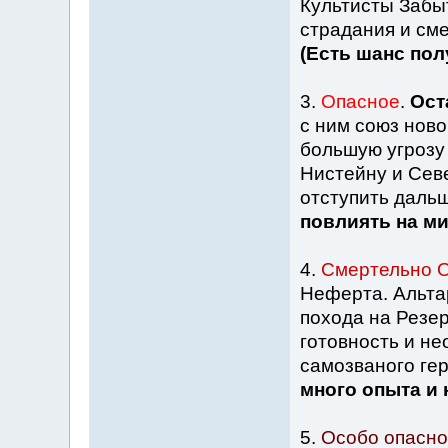
Культисты Забы
страдания и сме
(Есть шанс пол
3.
Опасное
.
Ост
с ним союз нов
большую угрозу
Нистейну и Сев
отступить дальш
повлиять на ми
4.
Смертельно 
Неферта. Альта
похода на Резе
готовность и не
самозваного ге
много опыта и 
5.
Особо опасно