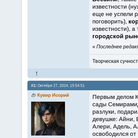
известности (ну
еще не успели р
поговорить),
ко
известности), а
городской рын
«
Последнее редакт
Творческая сучность
#1:
Октября 27, 2024, 15:54:51
Кувир Исорий
Первым делом К
сады Семирамид
разлуки, подари
девушке: Айни, 
Алери, Адель, А
освободился от 