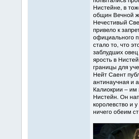
попытались про
Нистейне, в то
общин Вечной ж
Нечестивый Све
привело к запре
официального п
стало то, что э
заблудших овец
ярость в Нистей
границы для уче
Нейт Саент публ
антинаучная и а
Калиокрии – им 
Нистейн. Он на
королевство и у
ничего обеим ст