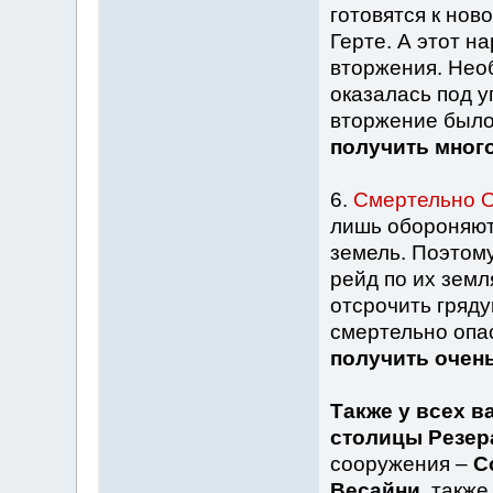
готовятся к нов
Герте. А этот н
вторжения. Нео
оказалась под 
вторжение было
получить много
6.
Смертельно 
лишь обороняютс
земель. Поэтому
рейд по их земл
отсрочить гряду
смертельно опа
получить очень
Также у всех в
столицы Резер
сооружения –
С
Весайни
, такж