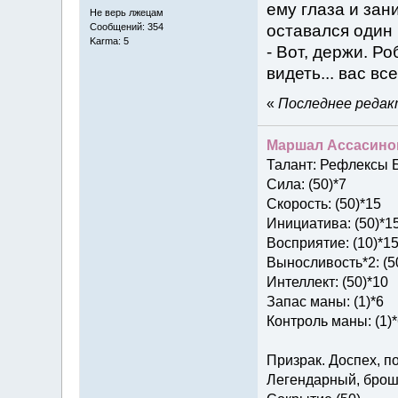
ему глаза и зан
Не верь лжецам
Сообщений: 354
оставался один п
Karma: 5
- Вот, держи. Ро
видеть... вас все
«
Последнее редакт
Маршал Ассасино
Талант: Рефлексы Б
Сила: (50)*7
Скорость: (50)*15
Инициатива: (50)*1
Восприятие: (10)*1
Выносливость*2: (5
Интеллект: (50)*10
Запас маны: (1)*6
Контроль маны: (1)*
Призрак. Доспех, п
Легендарный, брош