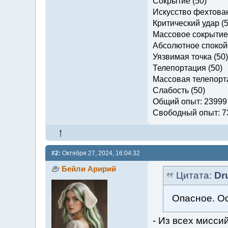
Сокрытие (50)
Искусство фехтован
Критический удар (5
Массовое сокрытие 
Абсолютное спокойс
Уязвимая точка (50)
Телепортация (50)
Массовая телепорта
Слабость (50)
Общий опыт: 23999
Свободный опыт: 7
#2:
Октября 27, 2024, 16:04:32
Бейли Аририй
Цитата:
Dr
Опасное. О
- Из всех миссий