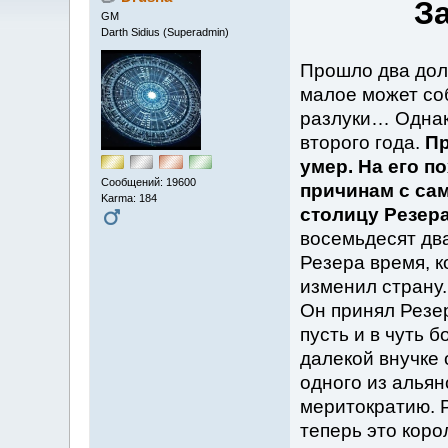
З
GM
Darth Sidius (Superadmin)
Прошло два долг
малое может со
разлуки… Однак
второго года.
Пр
умер. На его 
Сообщений: 19600
причинам с сам
Karma: 184
столицу Резера
восемьдесят два
Резера время, к
изменил страну.
Он принял Резе
пусть и в чуть 
далекой внучке 
одного из алья
меритократию. 
теперь это кор