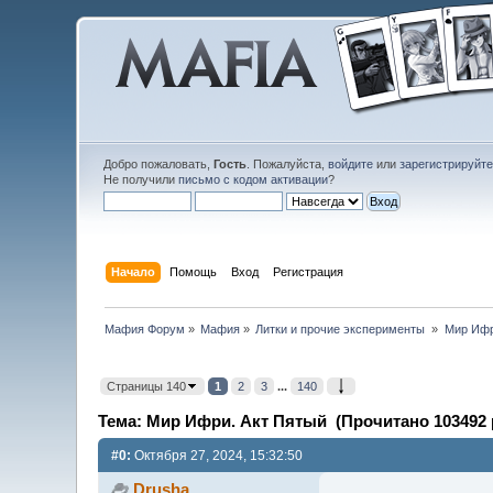
Добро пожаловать,
Гость
. Пожалуйста,
войдите
или
зарегистрируйт
Не получили
письмо с кодом активации
?
Начало
Помощь
Вход
Регистрация
Мафия Форум
»
Мафия
»
Литки и прочие эксперименты 
»
Мир Ифр
Страницы 140
1
2
3
...
140
Тема: Мир Ифри. Акт Пятый (Прочитано 103492 
#0:
Октября 27, 2024, 15:32:50
Drusha