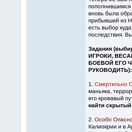
пополнившимся 
вновь была обра
прибывший из Н
есть выбор куда
последствия. Вы
Задания (выби
ИГРОКИ, ВЕСА
БОЕВОЙ ЕГО Ч
РУКОВОДИТЬ):
1.
Смертельно О
маньяка, терро
его кровавый пу
найти скрытый 
2.
Особо Опасн
Калиокрии и в 