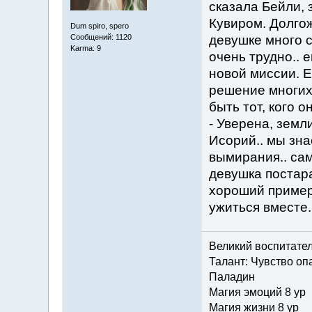
сказала Бейли, 
Кувиром. Долго
Dum spiro, spero
девушке много с
Сообщений: 1120
Karma: 9
очень трудно.. 
новой миссии. Е
решение многих 
быть тот, кого 
- Уверена, земл
Исорий.. мы зна
вымирания.. сам
девушка постара
хороший пример 
ужиться вместе.
Великий воспитате
Талант: Чувство опа
Паладин
Магия эмоций 8 ур
Магия жизни 8 ур