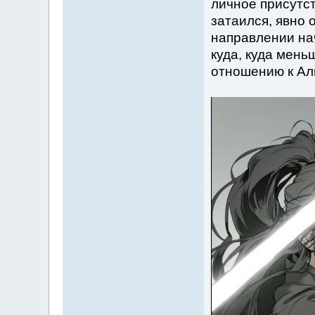
личное присутст
затаился, явно 
направлении нач
куда, куда мень
отношению к Ал