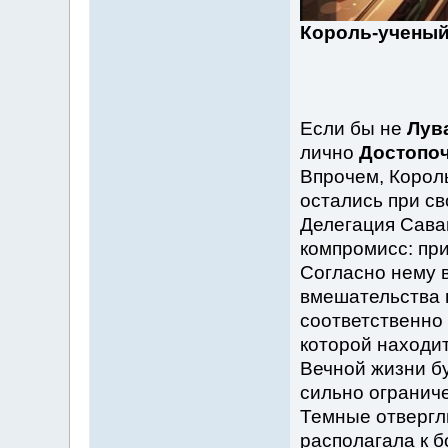
Король-ученый
Если бы не
Лув
лично
Достопоч
Впрочем, Корол
остались при с
Делегация Сава
компромисс: при
Согласно нему 
вмешательства в
соответственно с
которой находит
Вечной жизни бу
сильно огранич
Темные отвергли
располагала к б