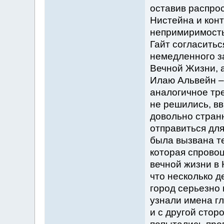
оставив распрос
Нистейна и конт
непримиримость
Гайт согласитьс
немедленного за
Вечной Жизни, а
Илаю Альвейн –
аналогичное тр
не решились, вв
довольно странн
отправиться для
была вызвана те
которая спрово
вечной жизни в 
что несколько 
город серьезно 
узнали имена гл
и с другой стор