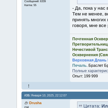
Сообщений: 6339
Karma: 55
- Да, пока у на
Тем не менее, в
принять многих 
говоря, мне все
Почтенная Осквер
Претворительница
Нечестивой Транс
Осквернения (Свящ
Верховная Длань 
Печаль.
Браслет Б
Полные характерист
Опыт: 199 999
#35:
Января 10, 2025, 22:12:07
Drusha
Цитата:
Ил
GM