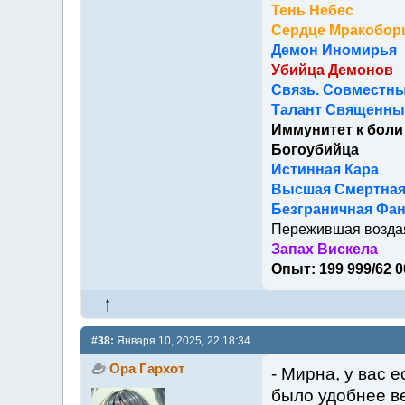
Тень Небес
Сердце Мракобор
Демон Иномирья
Убийца Демонов
Связь. Совместны
Талант Священный
Иммунитет к боли
Богоубийца
Истинная Кара
Высшая Смертна
Безграничная Фан
Пережившая возда
Запах Вискела
Опыт: 199 999/62 0
#38:
Января 10, 2025, 22:18:34
Ора Гархот
- Мирна, у вас 
было удобнее ве