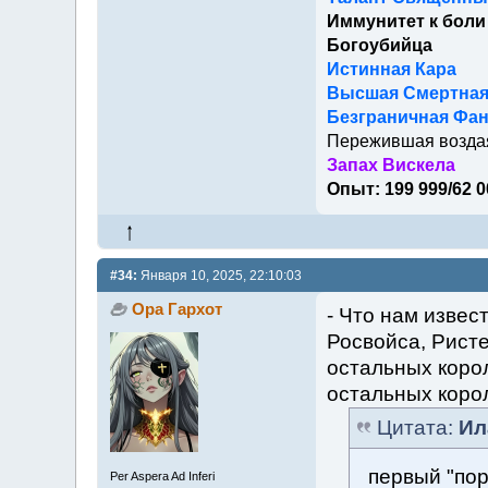
Иммунитет к боли
Богоубийца
Истинная Кара
Высшая Смертна
Безграничная Фан
Пережившая возда
Запах Вискела
Опыт: 199 999/62 0
#34:
Января 10, 2025, 22:10:03
Ора Гархот
- Что нам извес
Росвойса, Ристе
остальных корол
остальных коро
Цитата:
Ил
первый "пор
Per Aspera Ad Inferi