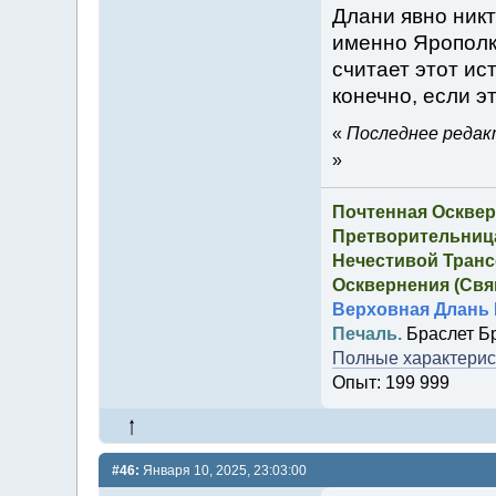
Длани явно никт
именно Ярополк 
считает этот ис
конечно, если э
«
Последнее редакт
»
Почтенная Осквер
Претворительница
Нечестивой Транс
Осквернения (Свящ
Верховная Длань 
Печаль.
Браслет Б
Полные характерист
Опыт: 199 999
#46:
Января 10, 2025, 23:03:00