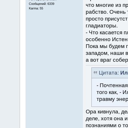
что многие из п
Сообщений: 6339
Karma: 55
рабство. Очень 
просто присутст
гладиаторы.
- Что касается 
особенно Истен
Пока мы будем 
западом, наши в
а вот враг собере
Цитата:
Ил
- Почтенная
того как, -
травму энер
Ора кивнула, де
деле, хотя она
познаниями о то