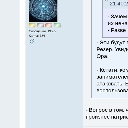
21:40:
- Зачем
их нена
- Разве
Сообщений: 19595
Karma: 184
- Эти будут
Резер. Увид
Ора.
- Кстати, к
занимателен
атаковать. 
воспользов
- Вопрос в том, 
произнес патри