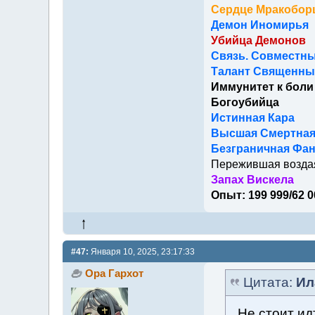
Сердце Мракобор
Демон Иномирья
Убийца Демонов
Связь. Совместны
Талант Священный
Иммунитет к боли
Богоубийца
Истинная Кара
Высшая Смертна
Безграничная Фан
Пережившая возда
Запах Вискела
Опыт: 199 999/62 0
#47:
Января 10, 2025, 23:17:33
Ора Гархот
Цитата:
Ил
Не стоит ид