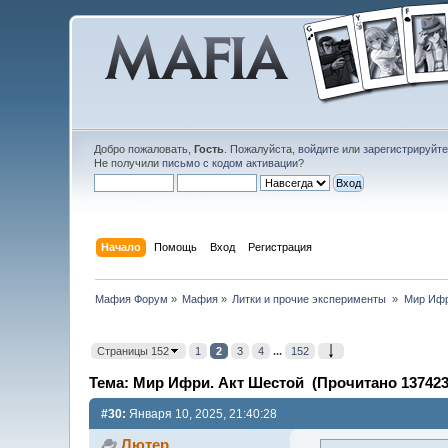
Добро пожаловать,
Гость
. Пожалуйста,
войдите
или
зарегистрируйт
Не получили
письмо с кодом активации
?
Начало
Помощь
Вход
Регистрация
Мафия Форум
»
Мафия
»
Литки и прочие эксперименты 
»
Мир Ифр
Страницы 152
1
2
3
4
...
152
Тема: Мир Ифри. Акт Шестой (Прочитано 137423
#30:
Января 10, 2025, 21:40:28
Лютер