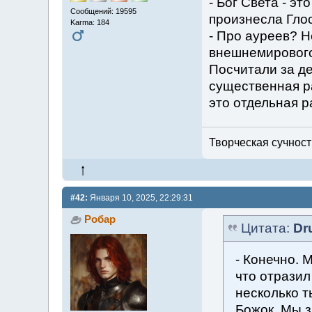
- Бог Света - эт
Сообщений: 19595
произнесла Гло
Karma: 184
- Про ауреев? 
внешнемирового
Посчитали за де
существенная ра
это отдельная р
Творческая сучность
#42:
Января 10, 2025, 22:29:31
Робар
Цитата:
Dr
- Конечно. 
что отразил
несколько т
Божок. Мы 