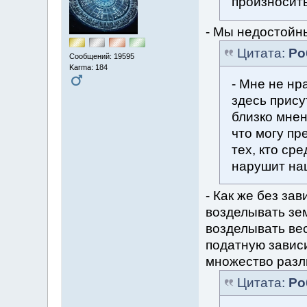
произносит
- Мы недостойны
Цитата:
Ро
Сообщений: 19595
Karma: 184
- Мне не нр
здесь прису
близко мнен
что могу пр
тех, кто ср
нарушит на
- Как же без за
возделывать зе
возделывать ве
податную зависи
множество разл
Цитата:
Ро