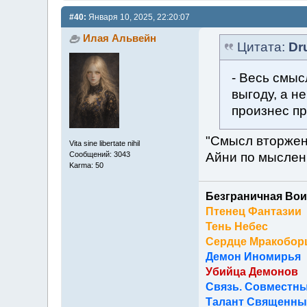
#40:
Января 10, 2025, 22:20:07
Илая Альвейн
Цитата:
Dr
- Весь смыс
выгоду, а н
произнес пр
"Смысл вторжени
Vita sine libertate nihil
Айни по мыслен
Сообщений: 3043
Karma: 50
Безграничная Вои
Птенец Фантазии
Тень Небес
Сердце Мракобор
Демон Иномирья
Убийца Демонов
Связь. Совместны
Талант Священный