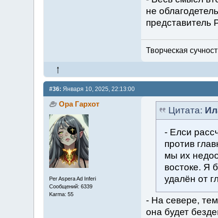
не облагодетель
представитель 
Творческая сучность
#36:
Января 10, 2025, 22:13:00
Ора Гархот
Цитата:
Ил
- Елси расс
против глав
мы их недо
востоке. Я 
удалён от г
Per Aspera Ad Inferi
Сообщений: 6339
Karma: 55
- На севере, те
она будет безде