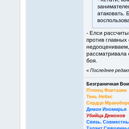
занимателен
атаковать. 
воспользов
- Елси рассчит
против главных 
недооцениваем, 
рассматривала с
боя.
«
Последнее редакт
Безграничная Вои
Птенец Фантазии
Тень Небес
Сердце Мракобор
Демон Иномирья
Убийца Демонов
Связь. Совместны
Талант Священный