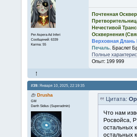
Почтенная Осквер
Претворительница
Нечестивой Транс
Осквернения (Свящ
Per Aspera Ad Inferi
Сообщений: 6339
Верховная Длань 
Karma: 55
Печаль.
Браслет Б
Полные характерист
Опыт: 199 999
#39:
Января 10, 2025, 22:19:35
Drusha
Цитата:
Ор
GM
Darth Sidius (Superadmin)
Что нам изв
Росвойса, Р
остальных к
остальных 