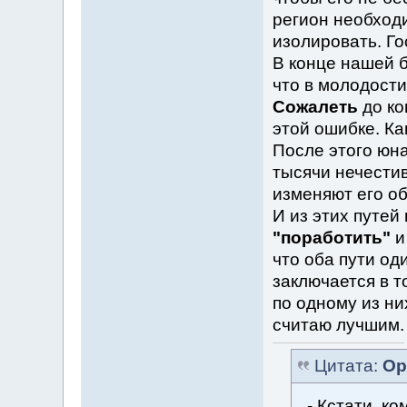
регион необход
изолировать. Г
В конце нашей б
что в молодости
Сожалеть
до ко
этой ошибке. Как
После этого юна
тысячи нечестив
изменяют его об
И из этих путей
"поработить"
и
что оба пути од
заключается в т
по одному из ни
считаю лучшим.
Цитата:
Ор
- Кстати, к