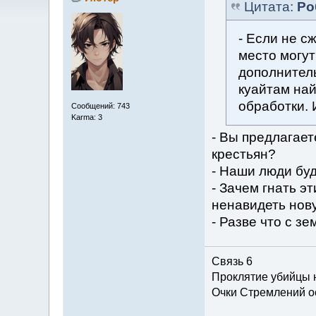
Цитата:
Ро
- Если не с
место могут
дополнител
куайтам най
обработки. 
Сообщений: 743
Karma: 3
- Вы предлагае
крестьян?
- Наши люди буд
- Зачем гнать э
ненавидеть нов
- Разве что с з
Связь 6
Проклятие убийцы 
Очки Стремлений о