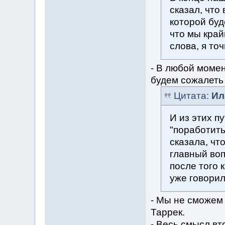
сказал, что
которой буд
что мы край
слова, я то
- В любой моме
будем сожалеть 
Цитата:
Ил
И из этих п
"поработить
сказала, чт
главный воп
после того 
уже говорил
- Мы не сможем 
Таррек.
- Весь смысл вт