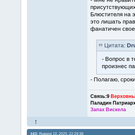
присутствующих
Блюстителя на э
это лишать прав
фанатичен свое
Цитата:
Dr
- Вопрос в т
произнес п
- Полагаю, срок
Связь:9
Верховны
Паладин Патриар
Запах Вискела
#43:
Января 10, 2025, 22:29:38