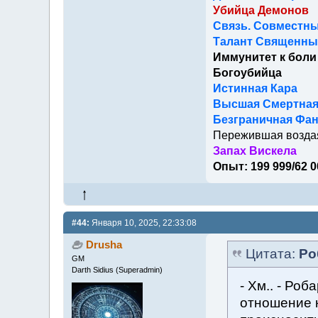
Убийца Демонов
Связь. Совместны
Талант Священный
Иммунитет к боли
Богоубийца
Истинная Кара
Высшая Смертна
Безграничная Фан
Пережившая возда
Запах Вискела
Опыт: 199 999/62 0
#44:
Января 10, 2025, 22:33:08
Drusha
Цитата:
Ро
GM
Darth Sidius (Superadmin)
- Хм.. - Ро
отношение к