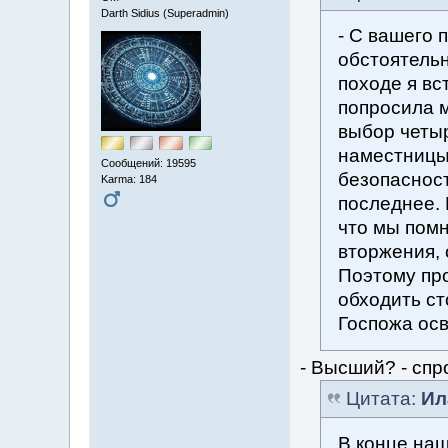
Darth Sidius (Superadmin)
- С вашего 
обстоятельн
походе я вс
попросила м
выбор четыр
наместницы
Сообщений: 19595
безопасност
Karma: 184
последнее. 
что мы помн
вторжения, 
Поэтому про
обходить ст
Госпожа ос
- Высший? - спр
Цитата:
Ил
В конце наш