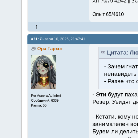
ХП
70/70
42/42 || З
Опыт 65/4610
#31:
Января 10, 2025, 21:47:41
Ора Гархот
Цитата:
Лю
- Зачем гна
ненавидеть
- Разве что
- Эти будут пах
Per Aspera Ad Inferi
Резер. Увидят д
Сообщений: 6339
Karma: 55
- Кстати, кому 
занимателен воп
Будем ли делить