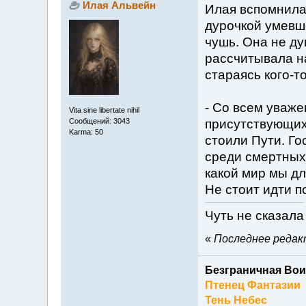
Илая Альвейн
Илая вспомнила
дурочкой умевше
чушь. Она не ду
рассчитывала на
стараясь кого-т
- Со всем уваже
Vita sine libertate nihil
Сообщений: 3043
присутствующих
Karma: 50
стоили Пути. Го
среди смертных,
какой мир мы дл
Не стоит идти п
Чуть не сказала
«
Последнее редакт
Безграничная Вои
Птенец Фантазии
Тень Небес