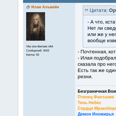
Илая Альвейн
Цитата:
Ор
- А что, кс
Нет ли свед
или же у не
вообще изв
Vita sine libertate nihil
- Почтенная, ко
Сообщений: 3043
Karma: 50
- Илая подобрал
сказала про нег
Есть так же оди
резни.
Безграничная Вои
Птенец Фантазии
Тень Небес
Сердце Мракобор
Демон Иномирья