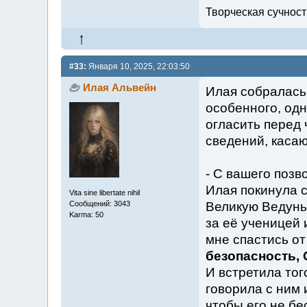
Творческая сучность
#33:
Января 10, 2025, 22:03:50
Илая Альвейн
Илая собралась
особенного, од
огласить перед 
сведений, касаю
- С вашего позв
Илая покинула с
Vita sine libertate nihil
Сообщений: 3043
Великую Ведунь
Karma: 50
за её ученицей 
мне спастись о
безопасность, 
И встретила тог
говорила с ним 
чтобы его не бе