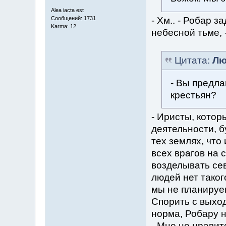
Alea iacta est
- Хм.. - Робар 
Сообщений: 1731
Karma: 12
небесной тьме, 
Цитата:
Лю
- Вы предл
крестьян?
- Иристы, котор
деятельности, б
тех землях, что
всех врагов на 
возделывать се
людей нет таког
мы не планируе
Спорить с выход
норма, Робару н
- Мне не нравит