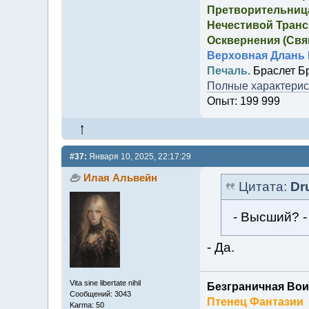
Претворительница
Нечестивой Транс
Осквернения (Свящ
Верховная Длань 
Печаль.
Браслет Б
Полные характерист
Опыт: 199 999
#37:
Января 10, 2025, 22:17:29
Илая Альвейн
Цитата:
Dr
- Высший? -
- Да.
Vita sine libertate nihil
Безграничная Вои
Сообщений: 3043
Птенец Фантазии
Karma: 50