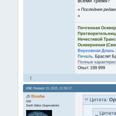
всеми тремя?
«
Последнее редакт
»
Почтенная Осквер
Претворительница
Нечестивой Транс
Осквернения (Свящ
Верховная Длань 
Печаль.
Браслет Б
Полные характерист
Опыт: 199 999
#32:
Января 10, 2025, 21:59:17
Drusha
Цитата:
Ор
GM
Darth Sidius (Superadmin)
Цитат