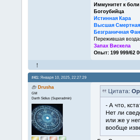
Иммунитет к боли
Богоубийца
Истинная Кара
Высшая Смертна
Безграничная Фан
Пережившая возда
Запах Вискела
Опыт: 199 999/62 0
#41:
Января 10, 2025, 22:27:29
Drusha
Цитата:
Ор
GM
Darth Sidius (Superadmin)
- А что, кс
Нет ли свед
или же у не
вообще изв