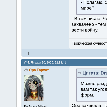
- Полагаю, 
мире?
- В том числе. 
захвачено - тем
вести войну.
Творческая сучность
#45:
Января 10, 2025, 22:38:41
Ора Гархот
Цитата:
Dr
Можно разд
вам так уго
форм.
Ора закивала. Т
Per Aspera Ad Inferi