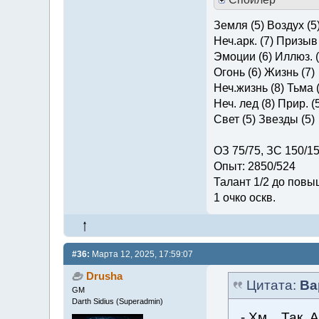
Земля (5) Воздух (5
Неч.арк. (7) Призыв 
Эмоции (6) Иллюз. (
Огонь (6) Жизнь (7)
Неч.жизнь (8) Тьма (
Неч. лед (8) Прир. (
Свет (5) Звезды (5)
ОЗ 75/75, ЗС 150/1
Опыт: 2850/524
Талант 1/2 до повы
1 очко оскв.
#36:
Марта 12, 2025, 17:59:07
Drusha
Цитата:
Ва
GM
Darth Sidius (Superadmin)
- Хм... Так.