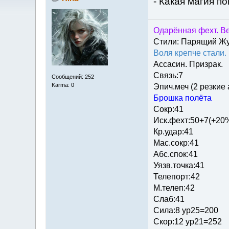
- Какая магия п
Одарённая фехт. Ве
Стили: Парящий Ж
Воля крепче стали.
Ассасин. Призрак.
Связь:7
Сообщений: 252
Karma: 0
Эпич.меч (2 резкие
Брошка полёта
Сокр:41
Иск.фехт:50+7(+20
Кр.удар:41
Мас.сокр:41
Абс.спок:41
Уязв.точка:41
Телепорт:42
М.телеп:42
Слаб:41
Сила:8 ур25=200
Скор:12 ур21=252