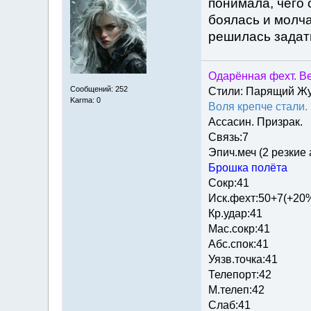
понимала, чего 
боялась и молча
решилась задат
Одарённая фехт. Ве
Сообщений: 252
Стили: Парящий Ж
Karma: 0
Воля крепче стали.
Ассасин. Призрак.
Связь:7
Эпич.меч (2 резкие
Брошка полёта
Сокр:41
Иск.фехт:50+7(+20
Кр.удар:41
Мас.сокр:41
Абс.спок:41
Уязв.точка:41
Телепорт:42
М.телеп:42
Слаб:41