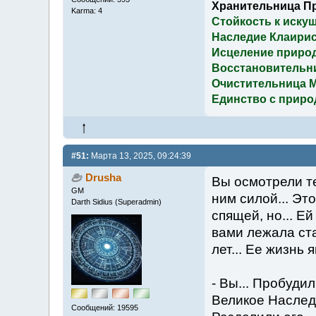
Хранительница П
Karma: 4
Стойкость к иску
Наследие Клаирис
Исцеление приро
Восстановительн
Очистительница 
Единство с приро
#51:
Марта 13, 2025, 09:24:39
Drusha
Вы осмотрели те
GM
ним силой... Эт
Darth Sidius (Superadmin)
спящей, но... Е
вами лежала ста
лет... Ее жизнь
- Вы... Пробуди
Великое Наследи
Сообщений: 19595