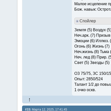
Малое исцеление 
Бож. навык: Острот
Спойлер
Земля (5) Воздух (5
Неч.арк. (7) Призыв 
Эмоции (6) Иллюз. (
Огонь (6) Жизнь (7)
Неч.жизнь (8) Тьма (
Неч. лед (8) Прир. (
Свет (5) Звезды (5)
ОЗ 75/75, ЗС 150/1
Опыт: 2850/524
Талант 1/2 до повы
1 очко оскв.
#33:
Марта 12, 2025, 17:41:45