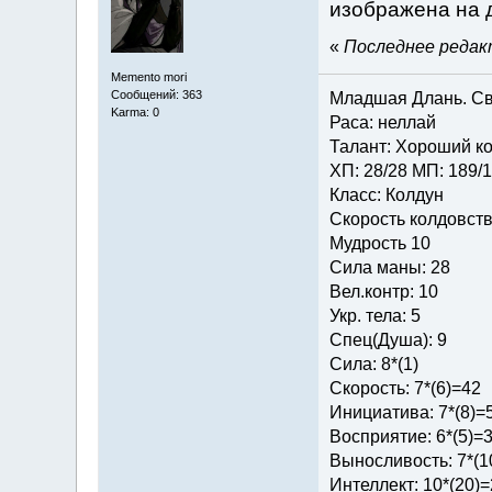
изображена на 
«
Последнее редакт
Memento mori
Сообщений: 363
Младшая Длань. Св
Karma: 0
Раса: неллай
Талант: Хороший ко
ХП: 28/28 МП: 189/
Класс: Колдун
Скорость колдовств
Мудрость 10
Сила маны: 28
Вел.контр: 10
Укр. тела: 5
Спец(Душа): 9
Сила: 8*(1)
Скорость: 7*(6)=42
Инициатива: 7*(8)=
Восприятие: 6*(5)=
Выносливость: 7*(1
Интеллект: 10*(20)