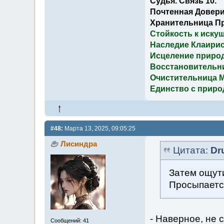
Судья. Связь 10.
Почтенная Довери
Хранительница П
Стойкость к иску
Наследие Клаирис
Исцеление приро
Восстановительн
Очистительница 
Единство с приро
#48:
Марта 13, 2025, 09:05:25
Лисиндра
Цитата:
Dr
Затем ощути
Просыпаетс
- Наверное, не 
Сообщений: 41