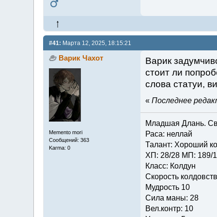
#41:
Марта 12, 2025, 18:15:21
Варик Чахот
Варик задумчиво
стоит ли попроб
слова статуи, в
«
Последнее редакт
Младшая Длань. Св
Memento mori
Раса: неллай
Сообщений: 363
Талант: Хороший ко
Karma: 0
ХП: 28/28 МП: 189/
Класс: Колдун
Скорость колдовств
Мудрость 10
Сила маны: 28
Вел.контр: 10