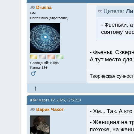
Drusha
Цитата:
Ли
GM
Darth Sidius (Superadmin)
- Фьеньки, 
святому мес
- Фьеньк, Скверн
А тут место для
Сообщений: 19595
Karma: 184
Творческая сучность
#34:
Марта 12, 2025, 17:51:13
Варик Чахот
- Хм... Так. А к
- Женщина на тр
похоже, на женщи