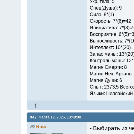
Укр. тела: 5
Спец(Душа): 9
Сила: 8*(1)
Скорость: 7*(6)=42
Инициатива: 7*(8)=
Восприятие: 6*(5)=
Выносливость: 7*(1
Интеллект: 10*(20)
Запас маны: 13*(20
Контроль маны: 13*
Магия Смерти: 8
Магия Неч. Арканы:
Магия Души: 6
Опыт: 2373,5 Всего
Языки: Неллайский (
#42:
Марта 12, 2025, 18:48:08
Rina
- Выбирать из ч