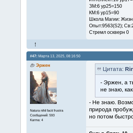
ЗМ:6 ур25=150
КМ:6 ур15=90
Школа Магии: Жизни
Опыт:9563(S2); Св:
Стремл оскверн 0
#47:
Марта 13, 2025, 08:16:50
Эржен
Цитата:
Ri
- Эржен, а 
не знаю, ка
- Не знаю. Возм
природа пробуж
Natura nihil facit frustra
но потом быстро
Сообщений: 593
Karma: 4