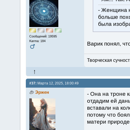
- Женщина н
больше похо
была изобр
Сообщений: 19595
Karma: 184
Варик понял, чт
Творческая сучность
#37:
Марта 12, 2025, 18:00:49
Эржен
- Она на троне 
отдадим ей дань
вставали на кол
потому что боял
матери природе 