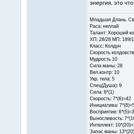
энергия, это что
Младшая Длань. Св
Раса: неллай
Талант: Хороший ко
ХП: 28/28 МП: 189/
Класс: Колдун
Скорость колдовств
Мудрость 10
Сила маны: 28
Вел.контр: 10
Укр. тела: 5
Спец(Душа): 9
Сила: 8*(1)
Скорость: 7*(6)=42
Инициатива: 7*(8)=
Восприятие: 6*(5)=
Выносливость: 7*(1
Интеллект: 10*(20)
Запас маны: 13*(20