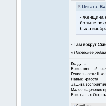
Цитата:
Ва
- Женщина н
больше похо
была изобр
- Там вокруг Ск
«
Последнее редакт
Колдунья
Божественный посла
Гениальность: Шко
Навык: красота
Защита восприятия
Малое исцеление 
Бож. навык: Острот
Спойлер