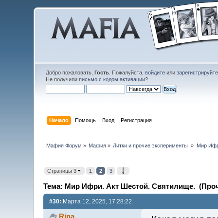
Добро пожаловать,
Гость
. Пожалуйста,
войдите
или
зарегистрируйт
Не получили
письмо с кодом активации
?
Начало
Помощь
Вход
Регистрация
Мафия Форум
»
Мафия
»
Литки и прочие эксперименты 
»
Мир Ифр
Страницы 3
1
2
3
Тема: Мир Ифри. Акт Шестой. Святилище. (Проч
#30:
Марта 12, 2025, 17:28:22
Rina