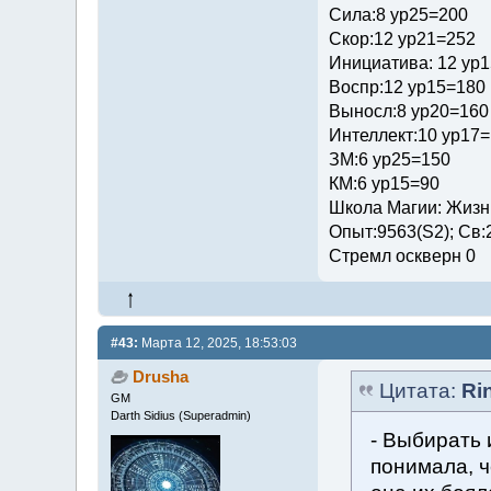
Сила:8 ур25=200
Скор:12 ур21=252
Инициатива: 12 ур
Воспр:12 ур15=180
Выносл:8 ур20=160
Интеллект:10 ур17
ЗМ:6 ур25=150
КМ:6 ур15=90
Школа Магии: Жизни
Опыт:9563(S2); Св:
Стремл оскверн 0
#43:
Марта 12, 2025, 18:53:03
Drusha
Цитата:
Ri
GM
Darth Sidius (Superadmin)
- Выбирать 
понимала, ч