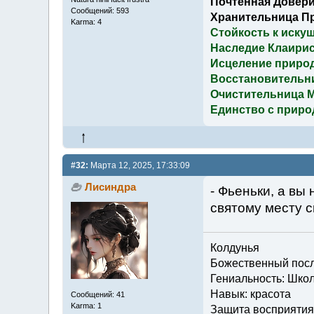
Почтенная Довери
Сообщений: 593
Хранительница П
Karma: 4
Стойкость к иску
Наследие Клаирис
Исцеление приро
Восстановительн
Очистительница 
Единство с приро
#32:
Марта 12, 2025, 17:33:09
Лисиндра
- Фьеньки, а вы 
святому месту 
Колдунья
Божественный посла
Гениальность: Шко
Навык: красота
Сообщений: 41
Karma: 1
Защита восприятия