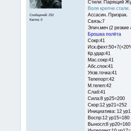
Стили: Парящий Ж
Воля крепче стали.
Ассасин. Призрак.
Сообщений: 252
Karma: 0
Связь:7
Эпич.меч (2 резкие
Брошка полёта
Сокр:41
Иск.фехт:50+7(+20
Кр.удар:41
Мас.сокр:41
Абс.спок:41
Уязв.точка:41
Телепорт:42
М.телеп:42
Слаб:41
Сила:8 ур25=200
Скор:12 ур21=252
Инициатива: 12 ур
Воспр:12 ур15=180
Выносл:8 ур20=160
Интеллект:10 ур17