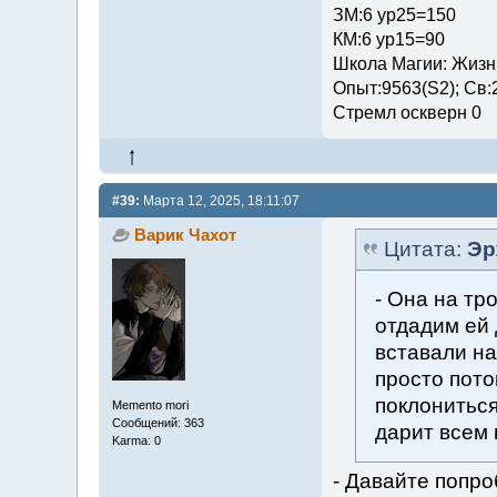
ЗМ:6 ур25=150
КМ:6 ур15=90
Школа Магии: Жизни
Опыт:9563(S2); Св:
Стремл оскверн 0
#39:
Марта 12, 2025, 18:11:07
Варик Чахот
Цитата:
Эр
- Она на тр
отдадим ей 
вставали на
просто пото
поклониться
Memento mori
Сообщений: 363
дарит всем 
Karma: 0
- Давайте попро