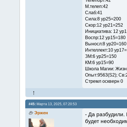
Телепорт:42
М.телеп:42
Слаб:41
Сила:8 ур25=200
Скор:12 ур21=252
Инициатива: 12 ур
Воспр:12 ур15=180
Выносл:8 ур20=160
Интеллект:10 ур17
ЗМ:6 ур25=150
КМ:6 ур15=90
Школа Магии: Жизни
Опыт:9563(S2); Св:
Стремл оскверн 0
#45:
Марта 13, 2025, 07:20:53
Эржен
- Да разбудили
будет необходи