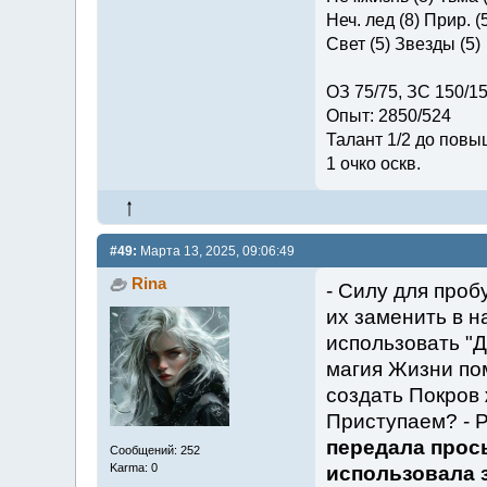
Неч. лед (8) Прир. (
Свет (5) Звезды (5)
ОЗ 75/75, ЗС 150/1
Опыт: 2850/524
Талант 1/2 до повы
1 очко оскв.
#49:
Марта 13, 2025, 09:06:49
Rina
- Силу для проб
их заменить в 
использовать "
магия Жизни по
создать Покров 
Приступаем? - 
передала прос
Сообщений: 252
Karma: 0
использовала 