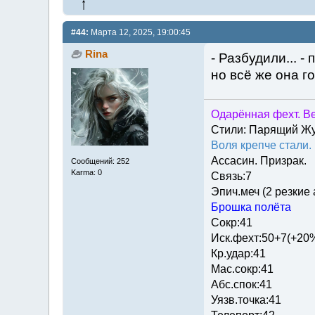
#44:
Марта 12, 2025, 19:00:45
Rina
- Разбудили... -
но всё же она г
Одарённая фехт. Ве
Стили: Парящий Ж
Воля крепче стали.
Ассасин. Призрак.
Сообщений: 252
Karma: 0
Связь:7
Эпич.меч (2 резкие
Брошка полёта
Сокр:41
Иск.фехт:50+7(+20
Кр.удар:41
Мас.сокр:41
Абс.спок:41
Уязв.точка:41