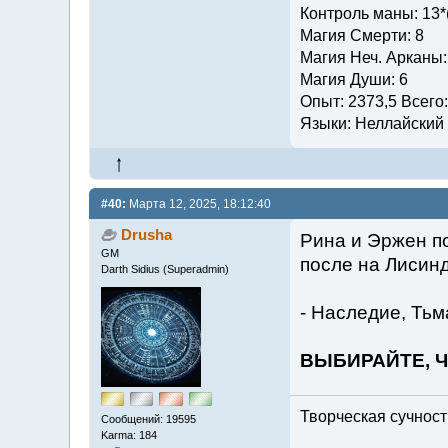
Контроль маны: 13*
Магия Смерти: 8
Магия Неч. Арканы:
Магия Души: 6
Опыт: 2373,5 Всего
Языки: Неллайский (
#40:
Марта 12, 2025, 18:12:40
Drusha
Рина и Эржен по
GM
после на Лисинд
Darth Sidius (Superadmin)
- Наследие, Тьм
ВЫБИРАЙТЕ, 
Творческая сучность
Сообщений: 19595
Karma: 184