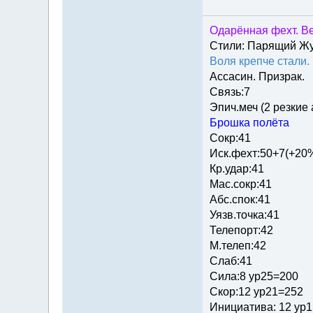
Одарённая фехт. Ве
Стили: Парящий Ж
Воля крепче стали.
Ассасин. Призрак.
Связь:7
Эпич.меч (2 резкие
Брошка полёта
Сокр:41
Иск.фехт:50+7(+20
Кр.удар:41
Мас.сокр:41
Абс.спок:41
Уязв.точка:41
Телепорт:42
М.телеп:42
Слаб:41
Сила:8 ур25=200
Скор:12 ур21=252
Инициатива: 12 ур