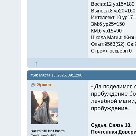
Воспр:12 ур15=180
Выносл:8 ур20=160
Интеллект:10 ур17
ЗМ:6 ур25=150
КМ:6 ур15=90
Школа Магии: Жизни
Опыт:9563(S2); Св:
Стремл оскверн 0
#50:
Марта 13, 2025, 09:12:06
Эржен
- Да поделимся 
пробуждение бо
лечебной магии,
пробуждение.
Судья. Связь 10.
Natura nihil facit frustra
Почтенная Довери
Сообщений: 593