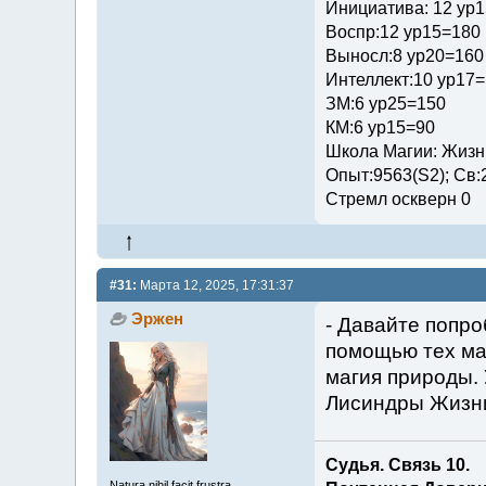
Инициатива: 12 ур
Воспр:12 ур15=180
Выносл:8 ур20=160
Интеллект:10 ур17
ЗМ:6 ур25=150
КМ:6 ур15=90
Школа Магии: Жизни
Опыт:9563(S2); Св:
Стремл оскверн 0
#31:
Марта 12, 2025, 17:31:37
Эржен
- Давайте попро
помощью тех ма
магия природы. 
Лисиндры Жизни
Судья. Связь 10.
Natura nihil facit frustra