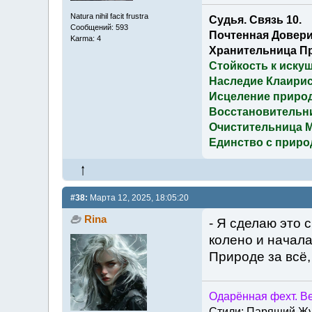
Natura nihil facit frustra
Судья. Связь 10.
Сообщений: 593
Почтенная Довери
Karma: 4
Хранительница П
Стойкость к иску
Наследие Клаирис
Исцеление приро
Восстановительн
Очистительница 
Единство с приро
#38:
Марта 12, 2025, 18:05:20
Rina
- Я сделаю это 
колено и начал
Природе за всё,
Одарённая фехт. Ве
Стили: Парящий Ж