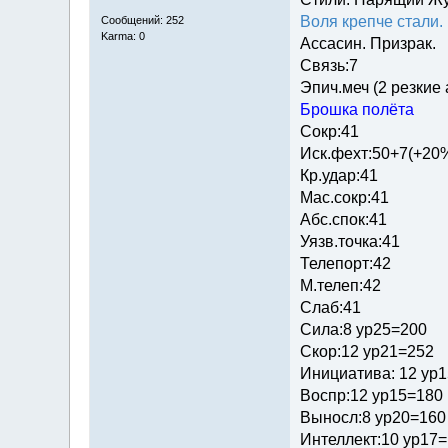
Воля крепче стали.
Сообщений: 252
Karma: 0
Ассасин. Призрак.
Связь:7
Эпич.меч (2 резкие
Брошка полёта
Сокр:41
Иск.фехт:50+7(+20
Кр.удар:41
Мас.сокр:41
Абс.спок:41
Уязв.точка:41
Телепорт:42
М.телеп:42
Слаб:41
Сила:8 ур25=200
Скор:12 ур21=252
Инициатива: 12 ур
Воспр:12 ур15=180
Выносл:8 ур20=160
Интеллект:10 ур17