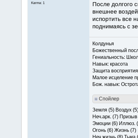
После долгого с
Karma: 1
внешнее воздей
испортить все 
поднимаясь с з
Колдунья
Божественный посла
Гениальность: Шко
Навык: красота
Защита восприятия
Малое исцеление 
Бож. навык: Острот
Спойлер
Земля (5) Воздух (5
Неч.арк. (7) Призыв 
Эмоции (6) Иллюз. (
Огонь (6) Жизнь (7)
Неч.жизнь (8) Тьма (