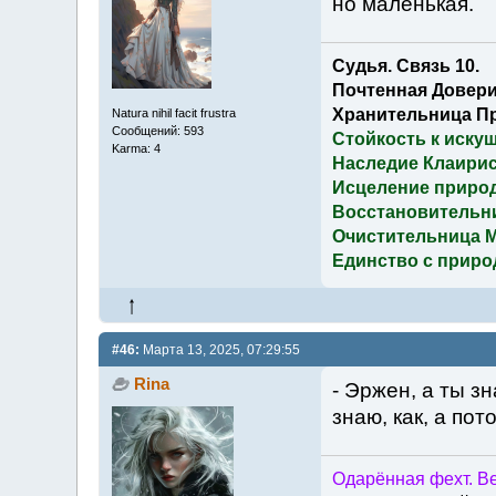
но маленькая.
Судья. Связь 10.
Почтенная Довери
Хранительница П
Natura nihil facit frustra
Сообщений: 593
Стойкость к иску
Karma: 4
Наследие Клаирис
Исцеление приро
Восстановительн
Очистительница 
Единство с приро
#46:
Марта 13, 2025, 07:29:55
Rina
- Эржен, а ты з
знаю, как, а пот
Одарённая фехт. Ве