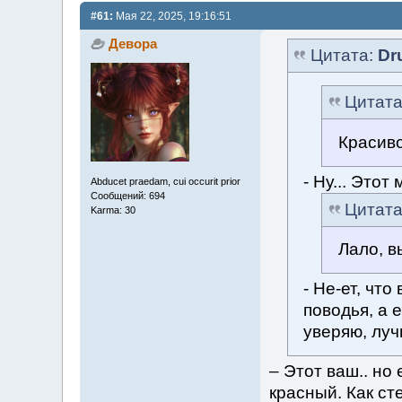
#61:
Мая 22, 2025, 19:16:51
Девора
Цитата:
Dr
Цитат
Красиво
- Ну... Этот 
Abducet praedam, cui occurit prior
Сообщений: 694
Цитат
Karma: 30
Лало, в
- Не-ет, чт
поводья, а 
уверяю, луч
– Этот ваш.. но
красный. Как ст