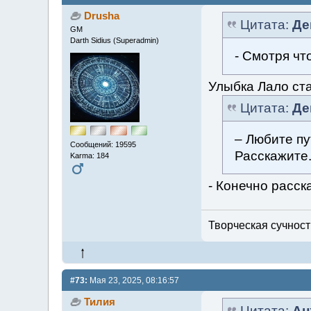
Drusha
Цитата:
Де
GM
Darth Sidius (Superadmin)
- Смотря чт
Улыбка Лало ст
Цитата:
Де
– Любите пу
Сообщений: 19595
Расскажите.
Karma: 184
- Конечно расскаж
Творческая сучность
#73:
Мая 23, 2025, 08:16:57
Тилия
Цитата:
Ан