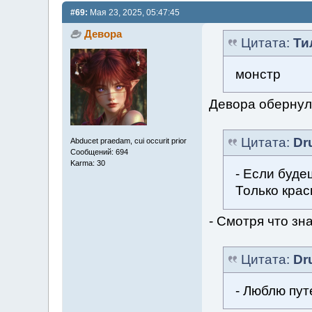
#69:
Мая 23, 2025, 05:47:45
Девора
Цитата:
Ти
монстр
Девора обернул
Цитата:
Dr
Abducet praedam, cui occurit prior
Сообщений: 694
Karma: 30
- Если буде
Только крас
- Смотря что зн
Цитата:
Dr
- Люблю пут