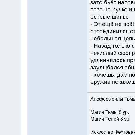
зато бьёт напов
паза на ручке и
острые шипы.
- Эт ещё не всё
отсоединился от
небольшая цепь
- Назад только 
некислый сюрпри
удлиннилось пря
заулыбался обн
- хочешь, дам п
оружие покаже
Апофеоз силы Тьмы 
Магия Тьмы 8 ур.
Магия Теней 8 ур.
Искусство Фехтова