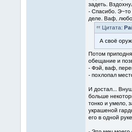
задеть. Вздохну
- Спасибо. Э~то
деле. Ваф, люб
Цитата:
Ра
А своё ору
Потом приподня
обещание и поз
- Фэй, ваф, пер
- похлопал мест
И достал... Вну
больше некотор
тонко и умело, 
украшеной гард
его в одной рук
- Это меч моего