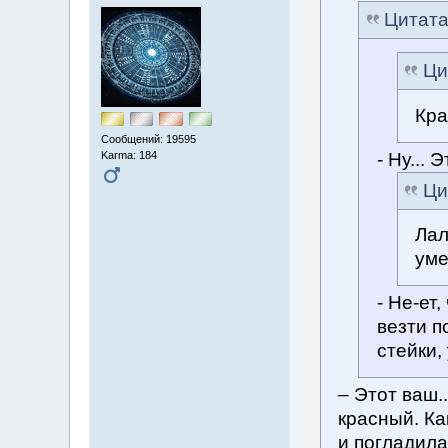
Цитат
Ци
Кра
Сообщений: 19595
- Ну... 
Karma: 184
Ци
Лал
уме
- Не-ет
везти п
стейки,
– Этот ваш.
красный. Ка
и погладила