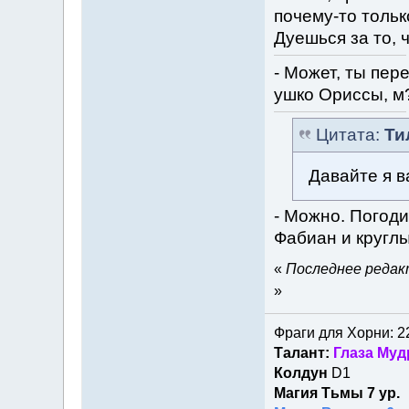
почему-то тольк
Дуешься за то, 
- Может, ты пе
ушко Ориссы, м?
Цитата:
Ти
Давайте я в
- Можно. Погоди
Фабиан и круглы
«
Последнее редакт
»
Фраги для Хорни: 2
Талант:
Глаза Муд
Колдун
D1
Магия Тьмы 7 ур.