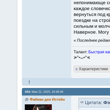
непонимающе сп
каждое словечко
вернуться под 
поездке на стро
сильным и молч
Наверное. Могу
«
Последнее редакт
Талант:
Быстрая как
≽^•⩊•^≼
Характеристики
#64:
Мая 22, 2025, 19:48:46
Фабиан ден Истейн
Цитата:
Фэ