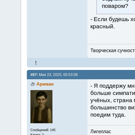
поваром?
- Если будешь х
красный.
Творческая сучность
#67:
Мая 23, 2025, 00:53:08
Ариман
- Я поддержу мн
больше симпати
учёных, страна 
большинство вижу
поедим туда.
Сообщений: 145
Лигеллас
Karma: 2