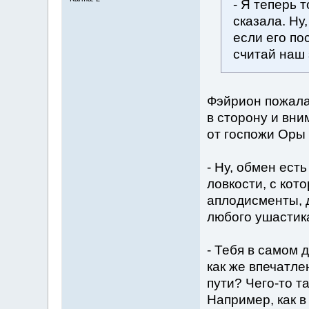
- Я теперь 
сказала. Ну
если его по
считай наш 
Фэйрион пожала 
в сторону и вн
от госпожи Оры 
- Ну, обмен есть
ловкости, с кот
аплодисменты, 
любого ушастика
- Тебя в самом 
как же впечатле
пути? Чего-то та
Например, как в