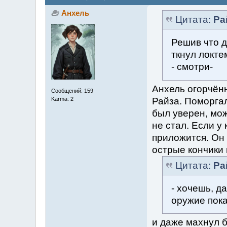
Анхель
Цитата:
Ра
Решив что д
ткнул локте
- смотри-
Анхель огорчён
Сообщений: 159
Райза. Поморгал
Karma: 2
был уверен, мож
не стал. Если у 
приложится. Он
острые кончики
Цитата:
Ра
- хочешь, д
оружие пок
и даже махнул б