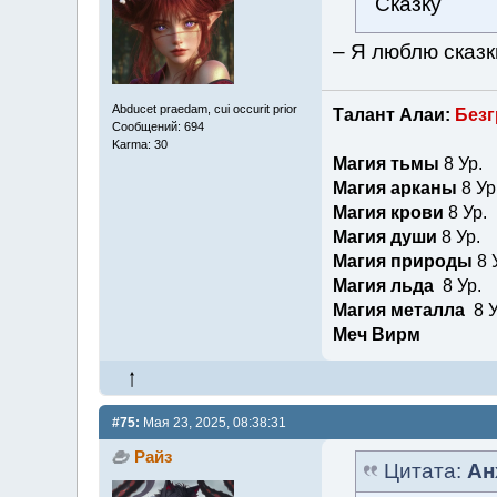
Сказку
– Я люблю сказ
Abducet praedam, cui occurit prior
Талант Алаи:
Безг
Сообщений: 694
Karma: 30
Магия тьмы
8 Ур.
Магия арканы
8 Ур
Магия крови
8 Ур.
Магия души
8 Ур.
Магия природы
8 
Магия льда
8 Ур.
Магия металла
8 У
Меч Вирм
#75:
Мая 23, 2025, 08:38:31
Райз
Цитата:
Ан