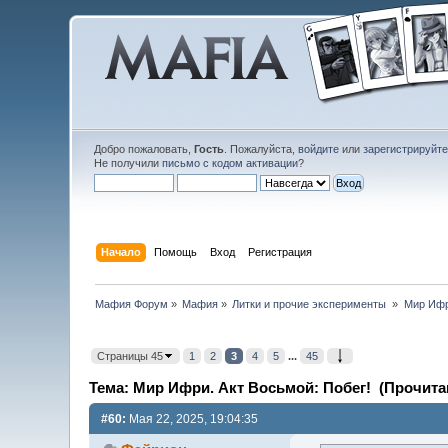
Добро пожаловать,
Гость
. Пожалуйста,
войдите
или
зарегистрируйт
Не получили
письмо с кодом активации
?
Начало
Помощь
Вход
Регистрация
Мафия Форум
»
Мафия
»
Литки и прочие эксперименты 
»
Мир Ифр
Страницы 45
1
2
3
4
5
...
45
Тема: Мир Ифри. Акт Восьмой: Побег! (Прочитан
#60:
Мая 22, 2025, 19:04:35