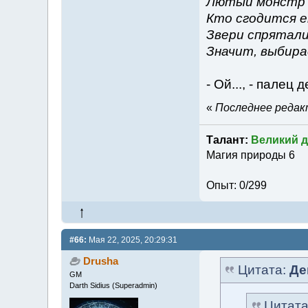
Лютый монстр 
Кто сгодится е
Звери спрятали
Значит, выбир
- Ой..., - палец
«
Последнее редакт
Талант:
Великий д
Магия природы 6
Опыт: 0/299
#66:
Мая 22, 2025, 20:29:31
Drusha
Цитата:
Де
GM
Darth Sidius (Superadmin)
Цитат