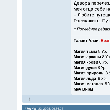
Девора перелез
меч отца себе н
– Любите путеше
Расскажите. Пут
«
Последнее редакт
Талант Алаи:
Безг
Магия тьмы
8 Ур.
Магия арканы
8 Ур
Магия крови
8 Ур.
Магия души
8 Ур.
Магия природы
8 
Магия льда
8 Ур.
Магия металла
8 У
Меч Вирм
#70:
Мая 23, 2025, 06:56:23