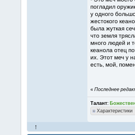
погладил оружие
у одного большо
жестокого кеано
была жуткая сеч
что земля трясл
много людей и т
кеанола отец по
их. Этот меч у 
есть, мой, поме
«
Последнее редакт
Талант
:
Божествен
Характеристики