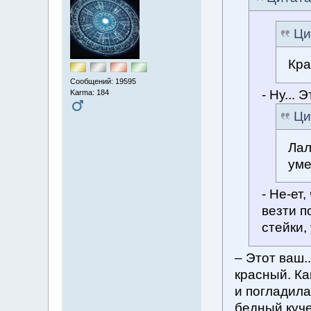
Ци
Кра
Сообщений: 19595
- Ну... 
Karma: 184
Ци
Лал
уме
- Не-ет
везти п
стейки,
– Этот ваш.
красный. Ка
и погладила
бедный куче