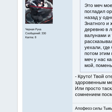
Это меч мое
погладил ор
назад у одн
Знатного и 
деревню в л
Черная Рука
Сообщений: 330
валунами и 
Karma: 8
рассказывал
уехали, где
потом этим 
меч у нас к
мой, помень
- Круто! Твой от
здоровенным ме
Или просто таск
сомнением посмо
Апофеоз силы Тьмы 