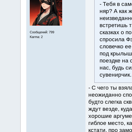
- Тебя в са
няр? А как 
неизведанно
встретишь т
сказках о п
Сообщений: 799
Karma: 2
спросила Ф
словечко ее
под крылыш
поездке на 
нас, будь 
сувенирчик.
- С чего ты взял
неожиданно спо
будто слегка ск
ждут везде, куд
хорошие аргумен
гиблое место, ка
кстати, про зам