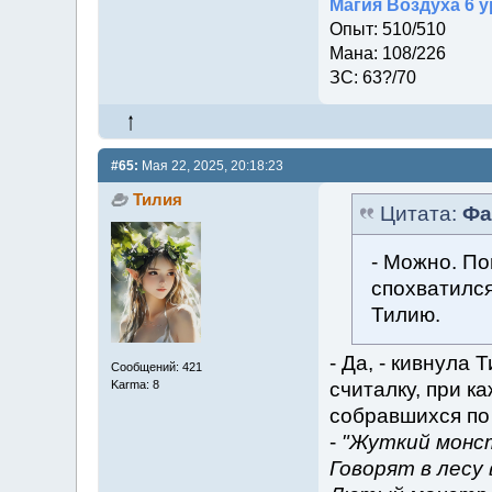
Магия Воздуха 6 у
Опыт: 510/510
Мана: 108/226
ЗС: 63?/70
#65:
Мая 22, 2025, 20:18:23
Тилия
Цитата:
Фа
- Можно. По
спохватился
Тилию.
- Да, - кивнула
Сообщений: 421
считалку, при к
Karma: 8
собравшихся по
-
"Жуткий монст
Говорят в лесу 