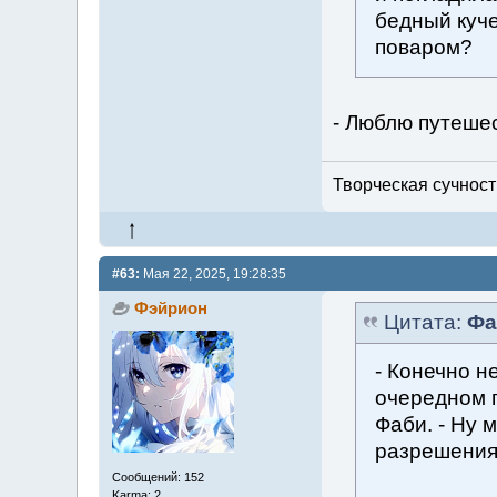
бедный куче
поваром?
- Люблю путеше
Творческая сучность
#63:
Мая 22, 2025, 19:28:35
Фэйрион
Цитата:
Фа
- Конечно не
очередном 
Фаби. - Ну 
разрешения.
Сообщений: 152
Karma: 2