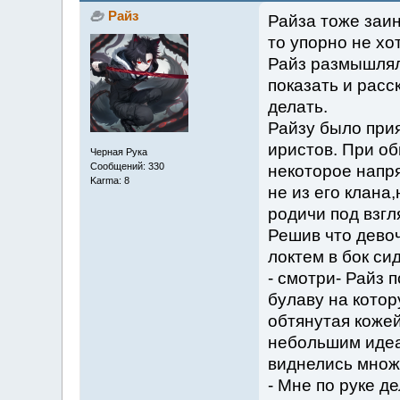
Райз
Райза тоже заин
то упорно не хо
Райз размышлял 
показать и расс
делать.
Райзу было прия
иристов. При о
Черная Рука
Сообщений: 330
некоторое напр
Karma: 8
не из его клана
родичи под взг
Решив что девоч
локтем в бок си
- смотри- Райз 
булаву на котор
обтянутая кожей
небольшим идеа
виднелись множ
- Мне по руке д