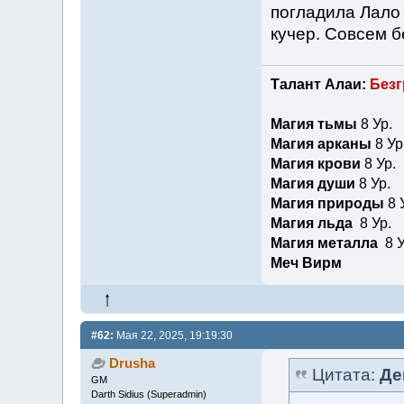
погладила Лало 
кучер. Совсем б
Талант Алаи:
Безг
Магия тьмы
8 Ур.
Магия арканы
8 Ур
Магия крови
8 Ур.
Магия души
8 Ур.
Магия природы
8 
Магия льда
8 Ур.
Магия металла
8 У
Меч Вирм
#62:
Мая 22, 2025, 19:19:30
Drusha
Цитата:
Де
GM
Darth Sidius (Superadmin)