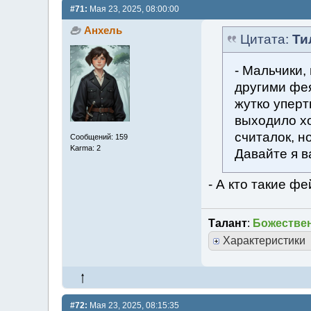
#71:
Мая 23, 2025, 08:00:00
Анхель
Цитата:
Ти
- Мальчики,
другими фе
жутко уперт
выходило х
считалок, н
Сообщений: 159
Karma: 2
Давайте я в
- А кто такие ф
Талант
:
Божествен
Характеристики
#72:
Мая 23, 2025, 08:15:35