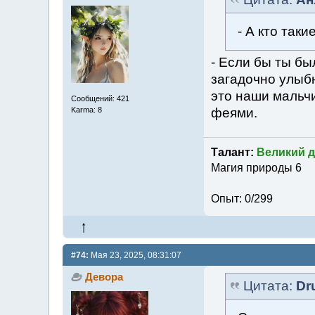
- А кто так
- Если бы ты бы
загадочно улыбн
это наши мальч
Сообщений: 421
феями.
Karma: 8
Талант:
Великий д
Магия природы 6
Опыт: 0/299
#74:
Мая 23, 2025, 08:31:07
Девора
Цитата:
Dr