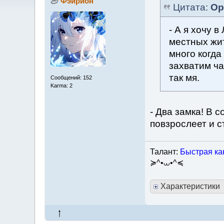
Фэйрион
Цитата:
Ор
- А я хочу 
местных жит
много когда
захватим ча
так мя.
Сообщений: 152
Karma: 2
- Два замка! В 
повзрослеет и с
Талант:
Быстрая как
≽^•⩊•^≼
Характеристики