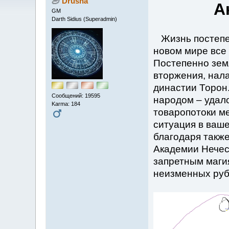
Drusha
А
GM
Darth Sidius (Superadmin)
Жизнь постепен
новом мире все
Постепенно зем
вторжения, нал
династии Торон
Сообщений: 19595
народом – удало
Karma: 184
товаропотоки м
ситуация в ваше
благодаря такж
Академии Нечес
запретным магия
неизменных руб