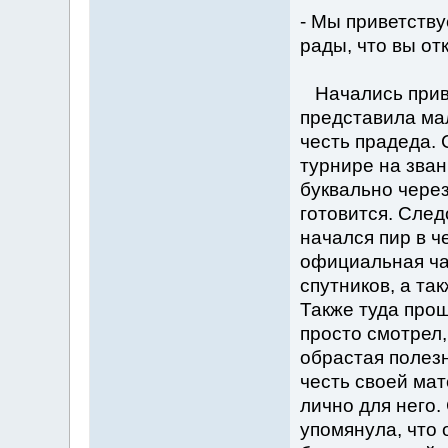
- Мы приветств
рады, что вы от
Начались приве
представила мал
честь прадеда. 
турнире на зван
буквально через
готовится. След
начался пир в ч
официальная час
спутников, а та
Также туда прош
просто смотрел,
обрастая полезн
честь своей мат
лично для него.
упомянула, что 