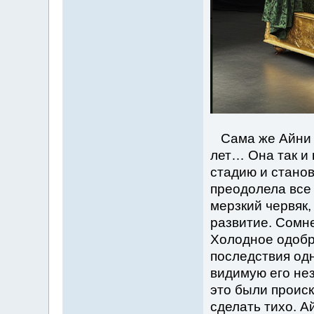
Сама же Айни д
лет… Она так и 
стадию и стано
преодолела все
мерзкий червяк,
развитие. Сомн
Холодное одобр
последствия одн
видимую его нез
это были проис
сделать тихо. А