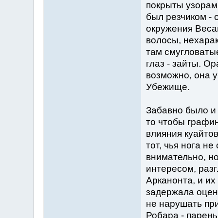
покрыты узорам
был резчиком - 
окружения Веса
волосы, нехарак
там смугловаты
глаз - зайты. О
возможно, она у
Убежище.
Забавно было и 
то чтобы графин
влияния куайтов
тот, чья нога н
внимательно, но
интересом, разг
Арканонта, и их 
задержала оцен
не нарушать при
Робара - парень