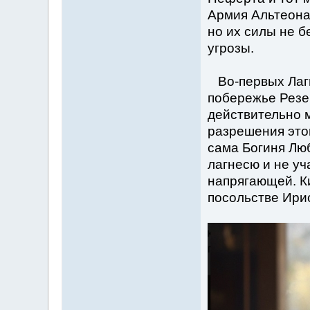
Армия Альтеона 
но их силы не б
угрозы.
Во-первых Лагн
побережье Резе
действительно 
разрешения это
сама Богиня Лю
лагнесю и не уч
напрягающей. К
посольстве Ири