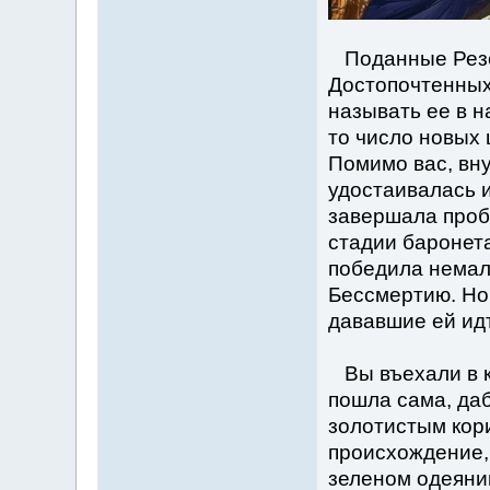
Поданные Резе
Достопочтенных
называть ее в н
то число новых 
Помимо вас, вну
удостаивалась 
завершала пробу
стадии баронета
победила немал
Бессмертию. Но
дававшие ей ид
Вы въехали в к
пошла сама, даб
золотистым кори
происхождение, 
зеленом одеяни