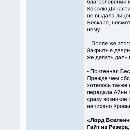
благословений и
Королю Династи
не выдала лицом
Вескаре, несмо
нему.
После же этого
Закрытые двери
же делать даль
- Почтенная Вес
Прежде чем обс
хотелось также 
передала Айни 
сразу возникли 
написано Кровь
«Лорд Вселенн
Гайт из Резер