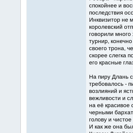
спокойнее и вос
последствия осо
Инквизитор не м
королевский отп
говорили много 
турнир, конечно
своего трона, ч
скорее слегка п
его красные гла
На пиру Длань с
требовалось - п
возлияний и яс
вежливости и сл
на её красивое 
черными бархат
голову и чистое
И как же она бы