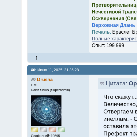
Претворительница
Нечестивой Транс
Осквернения (Свящ
Верховная Длань 
Печаль.
Браслет Б
Полные характерист
Опыт: 199 999
#6:
Июня 11, 2025, 21:36:28
Drusha
Цитата:
Ор
GM
Darth Sidius (Superadmin)
Что скажут.
Величество,
Отвергаем в
инеллам. - 
оставила эт
Префект пра
Сообщений: 19595