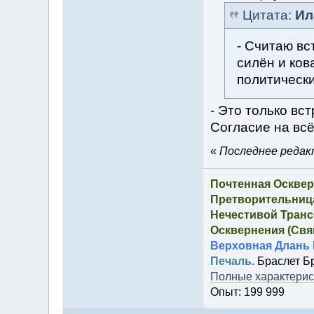
Цитата:
Ил
- Считаю вс
силён и ков
политически
- Это только вст
Согласие на всё,
«
Последнее редакт
Почтенная Осквер
Претворительница
Нечестивой Транс
Осквернения (Свящ
Верховная Длань 
Печаль.
Браслет Б
Полные характерист
Опыт: 199 999