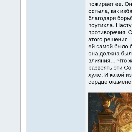
пожирает ее. Он
остыла, как изб
благодаря борь
поутихла. Насту
противоречия. О
этого решения… 
ей самой было бл
она должна была
влияния… Что 
развеять эти С
хуже. И какой и
сердце окамене