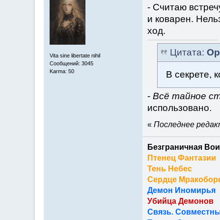
- Считаю встреч
и коварен. Нель
ход.
Цитата:
Ор
Vita sine libertate nihil
Сообщений: 3045
Karma: 50
В секрете, 
-
Всё тайное с
использовано.
«
Последнее редакт
Безграничная Вои
Птенец Фантазии
Тень Небес
Сердце Мракобор
Демон Иномирья
Убийца Демонов
Связь. Совместны