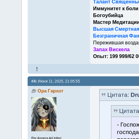
Талант Священный
Иммунитет к боли
Богоубийца
Мастер Медитаци
Высшая Смертна
Безграничная Фан
Пережившая возда
Запах Вискела
Опыт: 199 999/62 0
#4:
Июня 11, 2025, 21:05:55
Ора Гархот
Цитата:
Dr
Цитат
- Госпо
господа
Per Aspera Ad Inferi