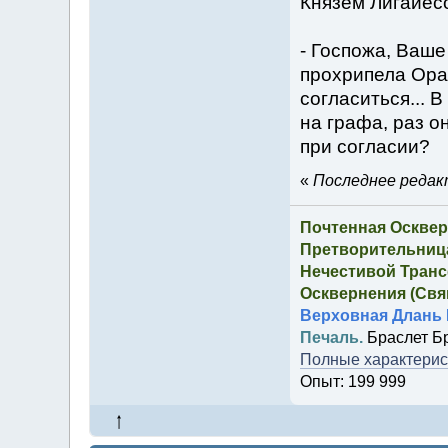
Князем Лигайес
- Госпожа, Ваше
прохрипела Ора,
согласиться... 
на графа, раз о
при согласии?
«
Последнее редакт
Почтенная Осквер
Претворительница
Нечестивой Транс
Осквернения (Свящ
Верховная Длань 
Печаль.
Браслет Б
Полные характерист
Опыт: 199 999