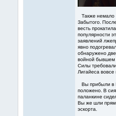
Также немало о
Забытого. Посл
весть прокатила
популярности эт
заявлений лжеп
явно подогревал
обнаружено две 
войной бывшем 
Силы требовали
Лигайеса вовсе 
Вы прибыли в Ир
положено. В си
паланкине сидел
Вы же шли прям
эскорта.