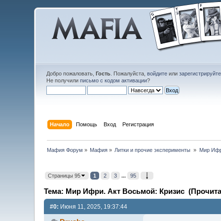
Добро пожаловать,
Гость
. Пожалуйста,
войдите
или
зарегистрируйт
Не получили
письмо с кодом активации
?
Начало
Помощь
Вход
Регистрация
Мафия Форум
»
Мафия
»
Литки и прочие эксперименты 
»
Мир Ифр
Страницы 95
1
2
3
...
95
Тема: Мир Ифри. Акт Восьмой: Кризис (Прочитан
#0:
Июня 11, 2025, 19:37:44