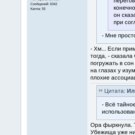
перегов
Сообщений: 6342
конечно
Karma: 55
он сказ
при сог
- Мне прост
- Хм... Если пр
тогда, - сказал
погружать в сон
на глазах у изу
плохие ассоциа
Цитата:
Ил
- Всё тайно
использова
Ора фыркнула. 
Убежища уже ни 