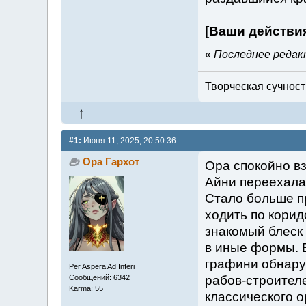
[Ваши действи
«
Последнее редакт
Творческая сучность
#1:
Июня 11, 2025, 20:50:36
Ора Гархот
Ора спокойно вз
Айни переехала
Стало больше п
ходить по корид
знакомый блеск 
в иные формы. В
графини обнару
Per Aspera Ad Inferi
Сообщений: 6342
рабов-строителе
Karma: 55
классического 