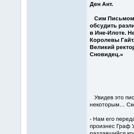
Ден Ант.
Сим Письмом с
обсудить разл
в Ине-Илоте. 
Королевы Гайт.
Великий ректо
Сновидец.»
Увидев это пис
некоторым… Ске
- Нам его перед
произнес Граф 
раздавшийся кр