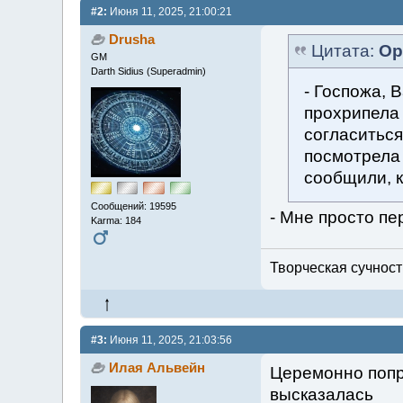
#2:
Июня 11, 2025, 21:00:21
Drusha
Цитата:
Ор
GM
Darth Sidius (Superadmin)
- Госпожа, 
прохрипела 
согласиться.
посмотрела 
сообщили, к
Сообщений: 19595
- Мне просто пе
Karma: 184
Творческая сучность
#3:
Июня 11, 2025, 21:03:56
Илая Альвейн
Церемонно попр
высказалась