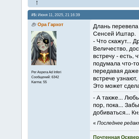
#5:
Июня 11, 2025, 21:16:39
Ора Гархот
Длань перевела 
Сенсей Иштар.
- Что скажут... 
Величество, дос
встречу - есть, 
подумала что-то
передавая даже 
Per Aspera Ad Inferi
Сообщений: 6342
встрече узнают,
Karma: 55
Это может сдела
- А также... Лю
пор, пока... Заб
добиваться... Кн
«
Последнее редакт
Почтенная Осквер