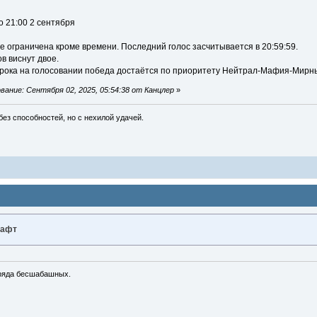
о 21:00 2 сентября
е ограничена кроме времени. Последний голос засчитывается в 20:59:59.
в виснут двое.
грока на голосовании победа достаётся по приоритету Нейтрал-Мафия-Мирн
ание: Сентября 02, 2025, 05:54:38 от Канцлер
»
ез способностей, но с нехилой удачей.
нафт
ряда бесшабашных.