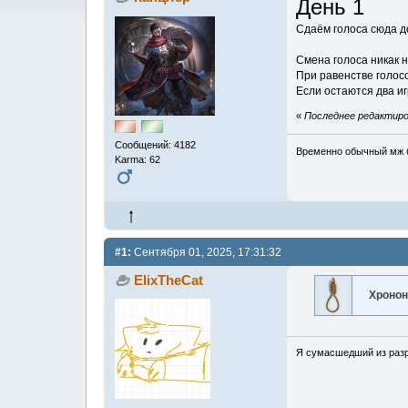
День 1
Сдаём голоса сюда д
Смена голоса никак н
При равенстве голосо
Если остаются два и
«
Последнее редактиров
Сообщений: 4182
Временно обычный мж б
Karma: 62
#1:
Сентября 01, 2025, 17:31:32
ElixTheCat
Хроно
Я сумасшедший из раз