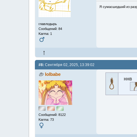
Я сумасшедший из раз
главлодырь
Сообщений: 84
Karma: 1
#8:
Сентября 02, 2025, 13:39:02
lolbabe
ННВ
Сообщений: 8122
Karma: 73