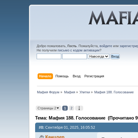
Добро пожаловать,
Гость
. Пожалуйста,
войдите
или
зарегистри
Не получили
письмо с кодом активации
?
Начало
Помощь
Вход
Регистрация
Мафия Форум
»
Мафия
»
Улитки
»
Мафия 188. Голосование
Страницы 2
1
2
Тема: Мафия 188. Голосование (Прочитано 9
#0:
Сентября 01, 2025, 16:05:52
Канцлер