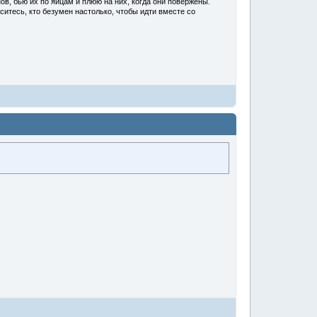
ов, бью их по яйцам и плюю на них, когда они повержены.
ситесь, кто безумен настолько, чтобы идти вместе со