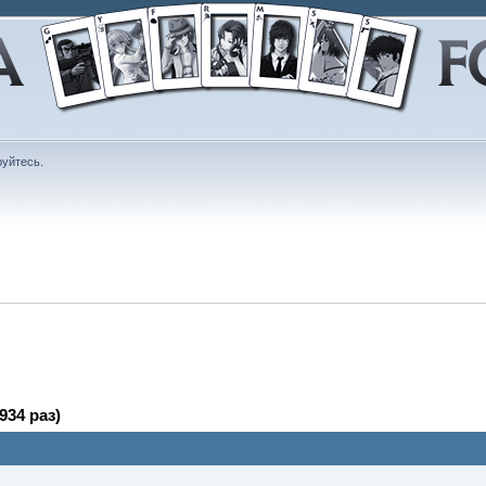
руйтесь
.
934 раз)