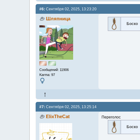
#6:
Сентября 02, 2025, 13:23:20
Шляпница
Боско
Сообщений: 11906
Karma: 97
#7:
Сентября 02, 2025, 13:25:14
ElixTheCat
Переголос
Боско