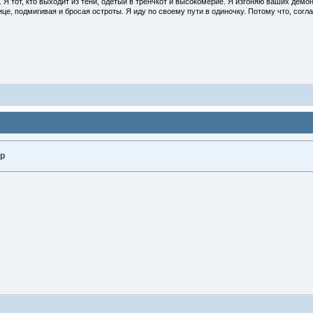
 Я тот, кто выходит из тени, одетый в тренчкот и высокомерие. Я изгоняю ваших демон
це, подмигивая и бросая остроты. Я иду по своему пути в одиночку. Потому что, согла
р