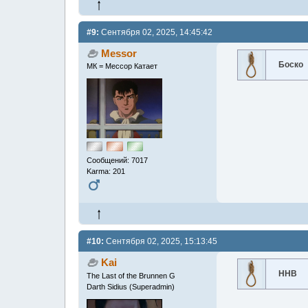
#9:
Сентября 02, 2025, 14:45:42
Messor
Боско
МК = Мессор Катает
Сообщений: 7017
Karma: 201
#10:
Сентября 02, 2025, 15:13:45
Kai
ННВ
The Last of the Brunnen G
Darth Sidius (Superadmin)