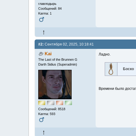
главлодырь
Сообщений: 84
Karma: 1
#2:
Сентября 02, 2025, 10:18:41
Kai
Ладно.
The Last of the Brunnen G
Darth Sidius (Superadmin)
Боско
Времени было доста
Сообщений: 8518
Karma: 593