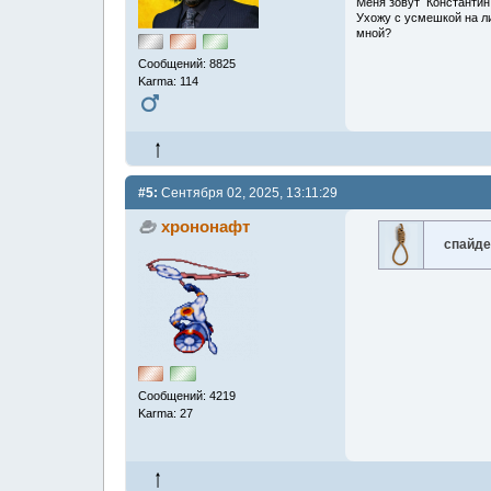
Меня зовут Константин.
Ухожу с усмешкой на ли
мной?
Сообщений: 8825
Karma: 114
#5:
Сентября 02, 2025, 13:11:29
хрононафт
спайде
Сообщений: 4219
Karma: 27