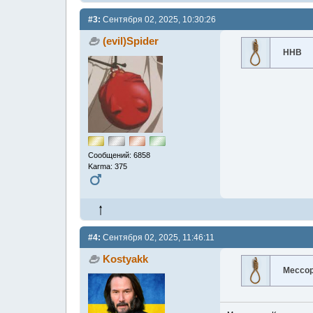
#3:
Сентября 02, 2025, 10:30:26
(evil)Spider
ННВ
Сообщений: 6858
Karma: 375
#4:
Сентября 02, 2025, 11:46:11
Kostyakk
Мессо