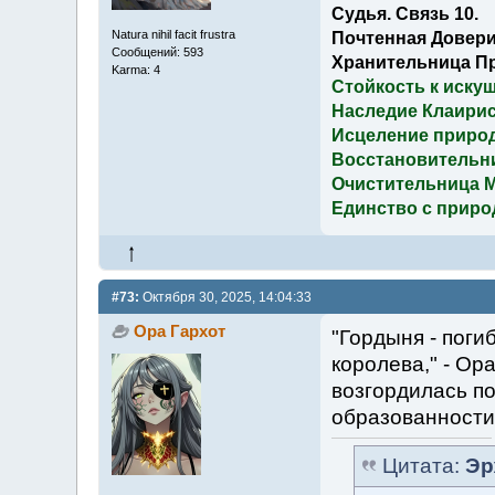
Судья. Связь 10.
Natura nihil facit frustra
Почтенная Довери
Сообщений: 593
Хранительница П
Karma: 4
Стойкость к иску
Наследие Клаирис
Исцеление приро
Восстановительн
Очистительница 
Единство с приро
#73:
Октября 30, 2025, 14:04:33
Ора Гархот
"Гордыня - погиб
королева," - Ор
возгордилась п
образованности
Цитата:
Эр