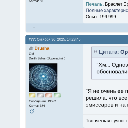
Karma: 55
Печаль.
Браслет Б
Полные характерист
Опыт: 199 999
#77:
Октября 30, 2025, 14:28:45
Drusha
Цитата:
Ор
GM
Darth Sidius (Superadmin)
"Хм... Одно
обосновалис
"Я не очень ее
решила, что все
Сообщений: 19592
эмиссаров и на 
Karma: 184
Творческая сучность