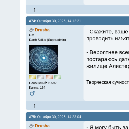
#74:
Октября 30, 2025, 14:12:21
Drusha
- Скажите, ваше
GM
проводить изъя
Darth Sidius (Superadmin)
- Вероятнее все
постараюсь дат
жилище Алисте
Творческая сучность
Сообщений: 19592
Karma: 184
#75:
Октября 30, 2025, 14:23:04
Drusha
- Я могу быть в