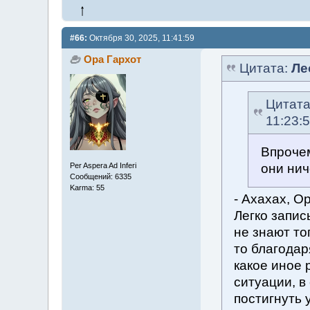
#66:
Октября 30, 2025, 11:41:59
Ора Гархот
Цитата:
Ле
Цитат
11:23:
Впрочем
они нич
Per Aspera Ad Inferi
Сообщений: 6335
Karma: 55
- Ахахах, О
Легко запис
не знают то
то благодар
какое иное 
ситуации, в
постигнуть 