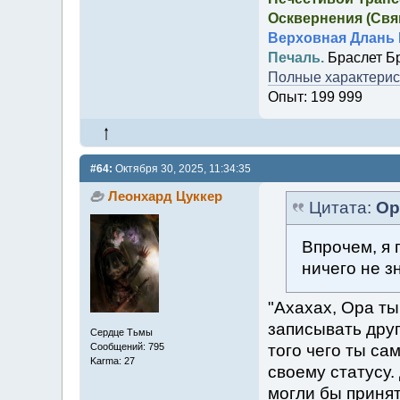
Осквернения (Свящ
Верховная Длань 
Печаль.
Браслет Б
Полные характерист
Опыт: 199 999
#64:
Октября 30, 2025, 11:34:35
Леонхард Цуккер
Цитата:
Ор
Впрочем, я 
ничего не з
"Ахахах, Ора ты
записывать друг
Сердце Тьмы
того чего ты са
Сообщений: 795
Karma: 27
своему статусу.
могли бы принят