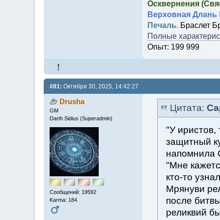
Осквернения (Свящ
Верховная Длань 
Печаль.
Браслет Б
Полные характерист
Опыт: 199 999
#81:
Октября 30, 2025, 14:42:27
Drusha
Цитата:
Са
GM
Darth Sidius (Superadmin)
"У иристов,
защитный к
напомнила 
"Мне кажетс
кто-то узнал
Мрянуви рел
Сообщений: 19592
после битвы
Karma: 184
реликвий бы