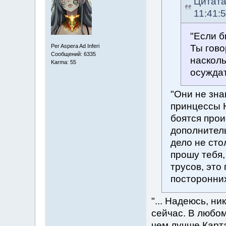
Цитат
11:41:
"Если б
Ты гово
Per Aspera Ad Inferi
Сообщений: 6335
насколь
Karma: 55
осуждат
"Они не зна
принцессы Н
боятся про
дополнитель
дело не сто
прошу тебя,
трусов, это
посторонних
"... Надеюсь, н
сейчас. В любом
чем лучше Карт