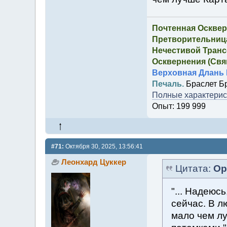
Почтенная Осквер
Претворительница
Нечестивой Транс
Осквернения (Свящ
Верховная Длань 
Печаль.
Браслет Б
Полные характерист
Опыт: 199 999
#71:
Октября 30, 2025, 13:56:41
Леонхард Цуккер
Цитата:
Ор
"... Надеюс
сейчас. В л
мало чем л