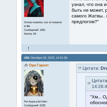
узнал, что она 
быть не может, 
самого Жатвы.. 
предлогом?"
Omnia mutantur, nos et mutamur
in illis
Сообщений: 1981
Karma: 69
#80:
Октября 30, 2025, 14:41:58
Ора Гархот
Цитата:
Dr
Цитат
14:26:
"Хм... 
обоснов
Per Aspera Ad Inferi
Сообщений: 6335