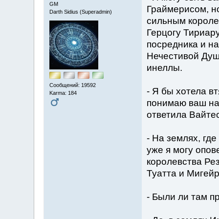
GM
Граймерисом, но
Darth Sidius (Superadmin)
сильным королем
Герцогу Тириару
посредника и на
Нечестивой Душ
инеллы.
Сообщений: 19592
- Я бы хотела в
Karma: 184
понимаю ваш нам
ответила Вайтес
- На землях, гд
уже я могу опов
королевства Рез
Туатта и Мигейр
- Были ли там 