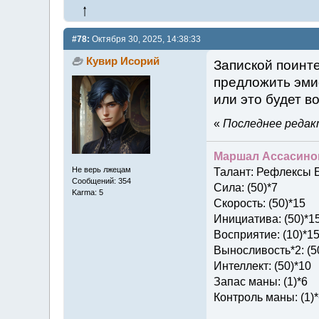
#78:
Октября 30, 2025, 14:38:33
Кувир Исорий
Запиской поинте
предложить эми
или это будет в
«
Последнее редакт
Маршал Ассасино
Не верь лжецам
Талант: Рефлексы Б
Сообщений: 354
Сила: (50)*7
Karma: 5
Скорость: (50)*15
Инициатива: (50)*1
Восприятие: (10)*1
Выносливость*2: (5
Интеллект: (50)*10
Запас маны: (1)*6
Контроль маны: (1)*