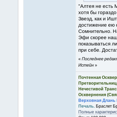
"Алтея не есть 
хотя бы гораздо
Звезд, как и Ишт
достижение ею 
Сомнительно. На
Эфи скорее наш
показываться л
при себе. Доста
«
Последнее редакт
Истейн
»
Почтенная Осквер
Претворительница
Нечестивой Транс
Осквернения (Свящ
Верховная Длань 
Печаль.
Браслет Б
Полные характерист