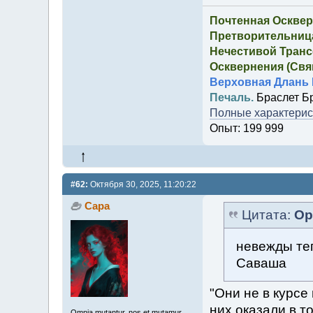
Почтенная Осквер
Претворительница
Нечестивой Транс
Осквернения (Свящ
Верховная Длань 
Печаль.
Браслет Б
Полные характерист
Опыт: 199 999
#62:
Октября 30, 2025, 11:20:22
Сара
Цитата:
Ор
невежды теп
Саваша
"Они не в курсе
них оказали в т
Omnia mutantur, nos et mutamur