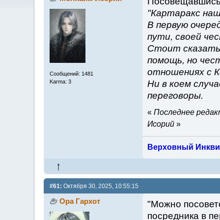
Посовещавшись,
"Картаракс наш
В первую очере
пути, своей че
Стоит сказать 
помощь, но чес
отношениях с 
Сообщений: 1481
Karma: 3
Ни в коем случ
переговоры.
«
Последнее редакт
Исорий
»
Верховный Инкви
#61:
Октября 30, 2025, 10:55:15
Ора Гархот
"Можно посовето
посредника в пе