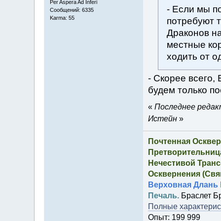
Per Aspera Ad Inferi
- Если мы п
Сообщений: 6335
Karma: 55
потребуют т
Драконов на
местные кор
ходить от о
- Скорее всего,
будем только п
«
Последнее редакт
Истейн
»
Почтенная Осквер
Претворительница
Нечестивой Транс
Осквернения (Свящ
Верховная Длань 
Печаль.
Браслет Б
Полные характерист
Опыт: 199 999