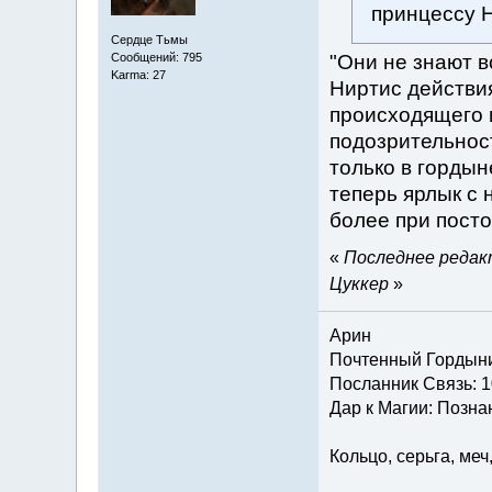
принцессу Н
Сердце Тьмы
"Они не знают в
Сообщений: 795
Karma: 27
Ниртис действия
происходящего 
подозрительност
только в гордын
теперь ярлык с 
более при посто
«
Последнее редакт
Цуккер
»
Арин
Почтенный Гордын
Посланник Связь: 1
Дар к Магии: Познан
Кольцо, серьга, меч