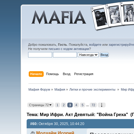
Добро пожаловать,
Гость
. Пожалуйста,
войдите
или
зарегистрируйт
Не получили
письмо с кодом активации
?
Начало
Помощь
Вход
Регистрация
Мафия Форум
»
Мафия
»
Литки и прочие эксперименты 
»
Мир Ифр
Страницы 72
1
2
3
4
5
...
72
Тема: Мир Ифри. Акт Девятый: "Война Греха" (П
#60:
Октября 30, 2025, 10:44:20
Молхайм Исорий