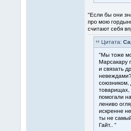
"Если бы они зн
про мою гордыню
считают себя вп
Цитата:
Са
"Мы тоже мо
Марсакару п
и связать д
невеждами?
союзником, 
товарищах, 
помогали на
лениво огля
искренне не
ты не самы
Гайт.. "