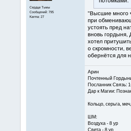
потомками."
Сердце Тьмы
"Высшие много ч
Сообщений: 795
Karma: 27
при обменивающи
устоять пред на
вновь гордыня, Д
хотел притушить
о скромности, в
обернётся для на
Арин
Почтенный Гордын
Посланник Связь: 1
Дар к Магии: Познан
Кольцо, серьга, меч
ШМ:
Воздуха - 8 ур
Света - 8 ур