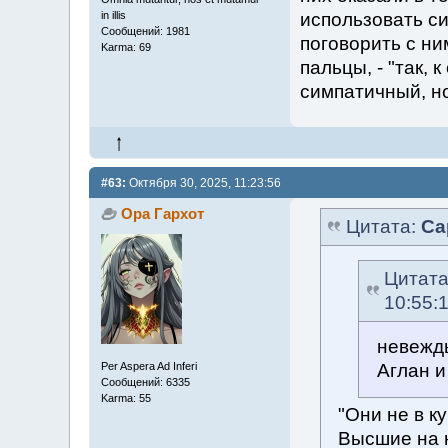
использовать сил
in illis
Сообщений: 1981
поговорить с ним
Karma: 69
пальцы, - "так, к
симпатичный, н
#63:
Октября 30, 2025, 11:23:56
Ора Гархот
Цитата:
Са
Цитат
10:55:
невежды
Аглан 
Per Aspera Ad Inferi
Сообщений: 6335
Karma: 55
"Они не в к
Высшие на н