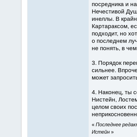
посредника и на
Нечестивой Душ
инеллы. В крайн
Картараксом, е
подходит, но хо
о последнем луч
не понять, в че
3. Порядок пере
сильнее. Впроч
может запросит
4. Наконец, ты 
Нистейн, Лостем
целом своих по
неприкосновенн
«
Последнее редакт
Истейн
»