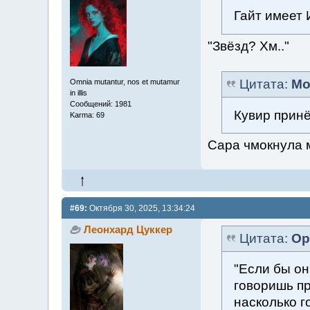
Гайт имеет 
"Звёзд? Хм.."
Цитата:
Мо
Omnia mutantur, nos et mutamur
in illis
Сообщений: 1981
Кувир принё
Karma: 69
Сара чмокнула м
#69:
Октября 30, 2025, 13:34:24
Леонхард Цуккер
Цитата:
Ор
"Если бы он
говоришь пр
насколько г