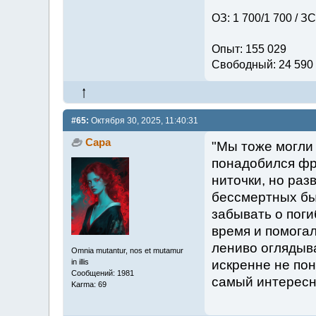
ОЗ: 1 700/1 700 / ЗС
Опыт: 155 029
Свободный: 24 590
#65:
Октября 30, 2025, 11:40:31
Сара
"Мы тоже могли
понадобился фру
ниточки, но раз
бессмертных бы
забывать о поги
время и помогал
лениво оглядыва
Omnia mutantur, nos et mutamur
in illis
искренне не пон
Сообщений: 1981
самый интересны
Karma: 69