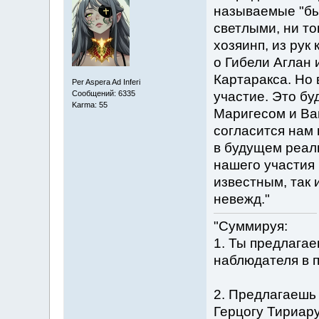
называемые "бы
светлыми, ни то
хозяинп, из рук
о Гибели Аглан
Картаракса. Но 
Per Aspera Ad Inferi
Сообщений: 6335
участие. Это бу
Karma: 55
Маригесом и Вай
согласится нам 
в будущем реаль
нашего участия 
известным, так 
невежд."
"Суммируя:
1. Ты предлага
наблюдателя в 
2. Предлагаешь 
Герцогу Тириару