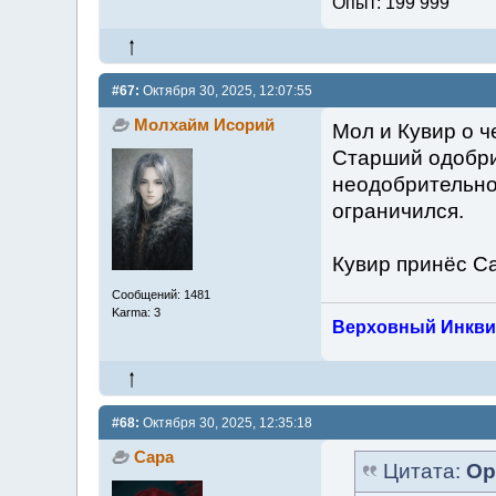
Опыт: 199 999
#67:
Октября 30, 2025, 12:07:55
Молхайм Исорий
Мол и Кувир о ч
Старший одобри
неодобрительно
ограничился.
Кувир принёс Са
Сообщений: 1481
Karma: 3
Верховный Инкви
#68:
Октября 30, 2025, 12:35:18
Сара
Цитата:
Ор