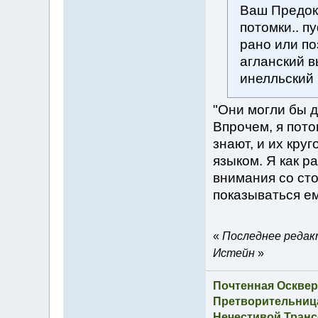
Ваш Предок 
потомки.. п
рано или поз
агланский в
инелльский
"Они могли бы д
Впрочем, я пото
знают, и их кру
языком. Я как р
внимания со ст
показываться ем
«
Последнее редакт
Истейн
»
Почтенная Осквер
Претворительница
Нечестивой Транс