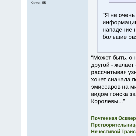
Karma: 55
"Я не очен
информацию
нападение н
большие ра
"Может быть, он
другой - желает
рассчитывая узн
хочет сначала п
эмиссаров на ми
видом поиска з
Королевы..."
Почтенная Осквер
Претворительница
Нечестивой Транс