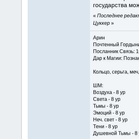
государства мож
«
Последнее редакт
Цуккер
»
Арин
Почтенный Гордын
Посланник Связь: 1
Дар к Магии: Познан
Кольцо, серьга, меч
ШМ:
Воздуха - 8 ур
Света - 8 ур
Тьмы - 8 ур
Эмоций - 8 ур
Неч. свет - 8 ур
Тени - 8 ур
Душевной Тьмы - 8 