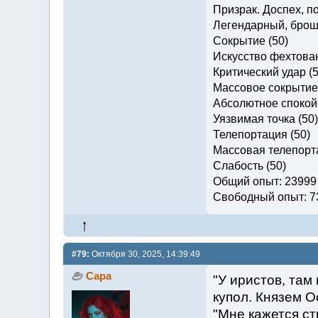
Призрак. Доспех, п
Легендарный, брош
Сокрытие (50)
Искусство фехтован
Критический удар (5
Массовое сокрытие 
Абсолютное спокойс
Уязвимая точка (50)
Телепортация (50)
Массовая телепорта
Слабость (50)
Общий опыт: 23999
Свободный опыт: 7
#79:
Октября 30, 2025, 14:39:49
Сара
"У иристов, там
купол. Князем 
"Мне кажется ст