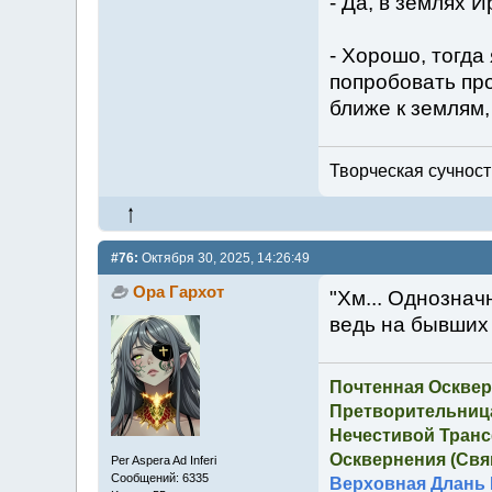
- Да, в землях И
- Хорошо, тогда 
попробовать про
ближе к землям,
Творческая сучность
#76:
Октября 30, 2025, 14:26:49
Ора Гархот
"Хм... Однозна
ведь на бывших 
Почтенная Осквер
Претворительница
Нечестивой Транс
Осквернения (Свящ
Per Aspera Ad Inferi
Сообщений: 6335
Верховная Длань 