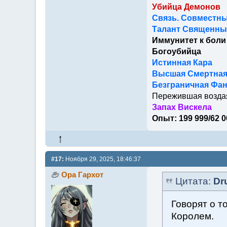
Убийца Демонов
Связь. Совместны
Талант Священный
Иммунитет к боли
Богоубийца
Истинная Кара
Высшая Смертна
Безграничная Фан
Пережившая возда
Запах Вискела
Опыт: 199 999/62 0
#17:
Ноября 29, 2025, 18:46:37
Ора Гархот
Цитата:
Dr
Говорят о т
Королем.