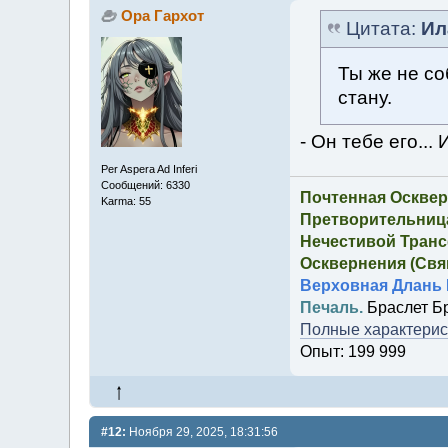
Ора Гархот
Цитата:
Ил
Ты же не со
стану.
- Он тебе его... 
Per Aspera Ad Inferi
Сообщений: 6330
Почтенная Осквер
Karma: 55
Претворительница
Нечестивой Транс
Осквернения (Свящ
Верховная Длань 
Печаль.
Браслет Б
Полные характерист
Опыт: 199 999
#12:
Ноября 29, 2025, 18:31:56