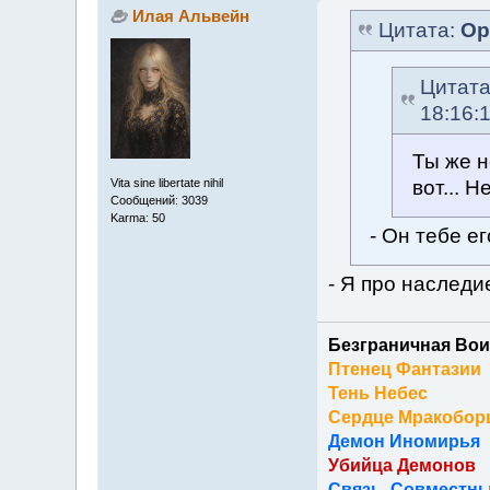
Илая Альвейн
Цитата:
Ор
Цитат
18:16:
Ты же н
вот... Н
Vita sine libertate nihil
Сообщений: 3039
Karma: 50
- Он тебе ег
- Я про наследи
Безграничная Вои
Птенец Фантазии
Тень Небес
Сердце Мракобор
Демон Иномирья
Убийца Демонов
Связь. Совместны