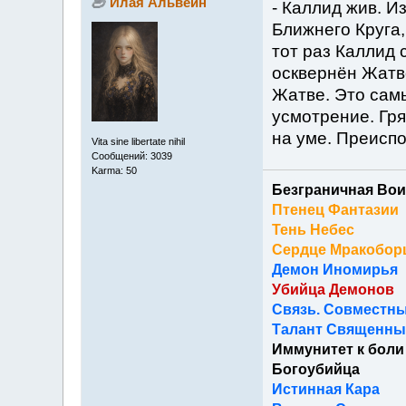
Илая Альвейн
- Каллид жив. Из
Ближнего Круга,
тот раз Каллид 
осквернён Жатво
Жатве. Это самы
усмотрение. Гря
на уме. Преиспо
Vita sine libertate nihil
Сообщений: 3039
Karma: 50
Безграничная Вои
Птенец Фантазии
Тень Небес
Сердце Мракобор
Демон Иномирья
Убийца Демонов
Связь. Совместны
Талант Священный
Иммунитет к боли
Богоубийца
Истинная Кара