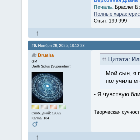
Верховная Длань 
Печаль.
Браслет Б
Полные характерист
Опыт: 199 999
#6:
Ноября 29, 2025, 18:12:23
Drusha
Цитата:
Ил
GM
Darth Sidius (Superadmin)
Мой сын, я 
получила его
- Я чувствую бл
Творческая сучность
Сообщений: 19592
Karma: 184