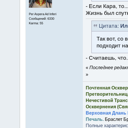
- Если Кара, то.
Жизнь был спут
Per Aspera Ad Inferi
Сообщений: 6330
Karma: 55
Цитата:
Ил
Так вот, со 
подходит на
- Считаешь, что
«
Последнее редакт
»
Почтенная Осквер
Претворительница
Нечестивой Транс
Осквернения (Свящ
Верховная Длань 
Печаль.
Браслет Б
Полные характерист