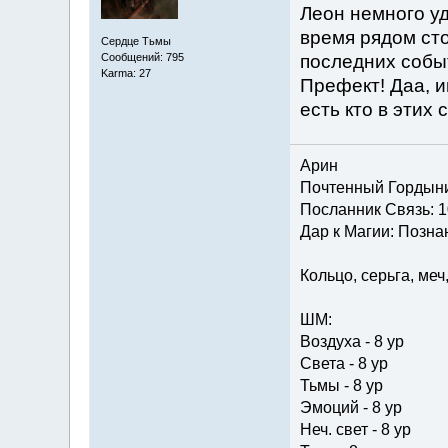
Леон немного уд
время рядом сто
Сердце Тьмы
последних событ
Сообщений: 795
Karma: 27
Префект! Даа, 
есть кто в этих 
Арин
Почтенный Гордын
Посланник Связь: 1
Дар к Магии: Познан
Кольцо, серьга, меч
ШМ:
Воздуха - 8 ур
Света - 8 ур
Тьмы - 8 ур
Эмоций - 8 ур
Неч. свет - 8 ур