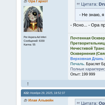
Ора Гархот
Цитата:
Dr
- Не знаю, я
- Ясно... - Ора 
Per Aspera Ad Inferi
Почтенная Осквер
Сообщений: 6330
Претворительница
Karma: 55
Нечестивой Транс
Осквернения (Свящ
Верховная Длань 
Печаль.
Браслет Б
Полные характерист
Опыт: 199 999
#22:
Ноября 29, 2025, 18:52:37
Илая Альвейн
Цитата:
Ор