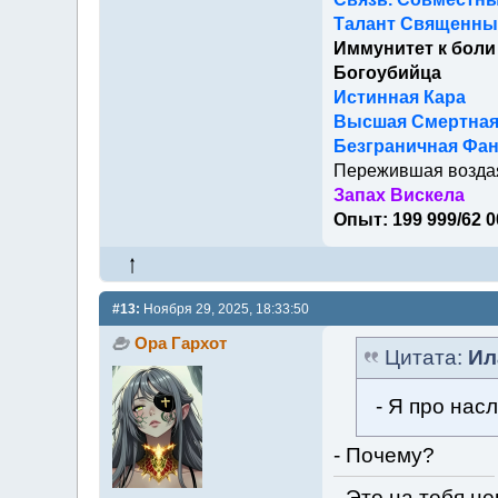
Талант Священный
Иммунитет к боли
Богоубийца
Истинная Кара
Высшая Смертна
Безграничная Фан
Пережившая возда
Запах Вискела
Опыт: 199 999/62 0
#13:
Ноября 29, 2025, 18:33:50
Ора Гархот
Цитата:
Ил
- Я про нас
- Почему?
- Это на тебя не