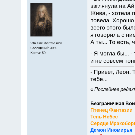
взглянула на Ай
Жива, - хотела 
повела. Хорошо 
всего этого было
я говорила с ним
А ты... То есть,
Vita sine libertate nihil
Сообщений: 3039
- Я могла бы... 
Karma: 50
и не совсем пон
- Привет, Леон.
тебе...
«
Последнее редакт
Безграничная Вои
Птенец Фантазии
Тень Небес
Сердце Мракобор
Демон Иномирья