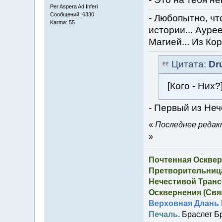
Per Aspera Ad Inferi
Сообщений: 6330
- Любопытно, что
Karma: 55
истории... Аурее
Магией... Из Ко
Цитата:
Dr
[Кого - Них?
- Первый из Неч
«
Последнее редакт
»
Почтенная Осквер
Претворительница
Нечестивой Транс
Осквернения (Свящ
Верховная Длань 
Печаль.
Браслет Б