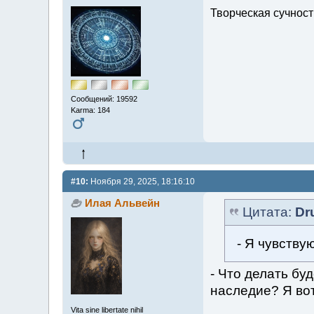
Творческая сучность
Сообщений: 19592
Karma: 184
#10:
Ноября 29, 2025, 18:16:10
Илая Альвейн
Цитата:
Dr
- Я чувству
- Что делать бу
наследие? Я вот.
Vita sine libertate nihil