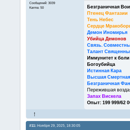
Сообщений: 3039
Безграничная Вои
Karma: 50
Птенец Фантазии
Тень Небес
Сердце Мракобор
Демон Иномирья
Убийца Демонов
Связь. Совместны
Талант Священный
Иммунитет к боли
Богоубийца
Истинная Кара
Высшая Смертна
Безграничная Фан
Пережившая возда
Запах Вискела
Опыт: 199 999/62 0
#11:
Ноября 29, 2025, 18:30:05