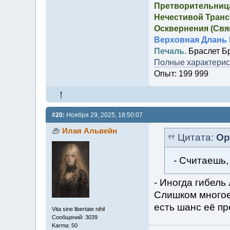
Претворительница
Нечестивой Транс
Осквернения (Свящ
Верховная Длань 
Печаль.
Браслет Б
Полные характерист
Опыт: 199 999
#20:
Ноября 29, 2025, 18:50:07
Илая Альвейн
Цитата:
Ор
- Считаешь,
- Иногда гибель
Слишком многое
есть шанс её пр
Vita sine libertate nihil
Сообщений: 3039
Karma: 50