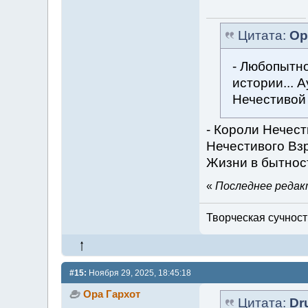
Цитата:
Ор
- Любопытно,
истории... А
Нечестивой 
- Короли Нечес
Нечестивого Взр
Жизни в бытнос
«
Последнее редакт
Творческая сучность
#15:
Ноября 29, 2025, 18:45:18
Ора Гархот
Цитата:
Dr