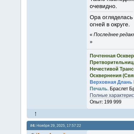
очевидно.
Ора огляделась 
огней в округе.
«
Последнее редакт
»
Почтенная Осквер
Претворительница
Нечестивой Транс
Осквернения (Свящ
Верховная Длань 
Печаль.
Браслет Б
Полные характерист
Опыт: 199 999
#4:
Ноября 29, 2025, 17:57:22