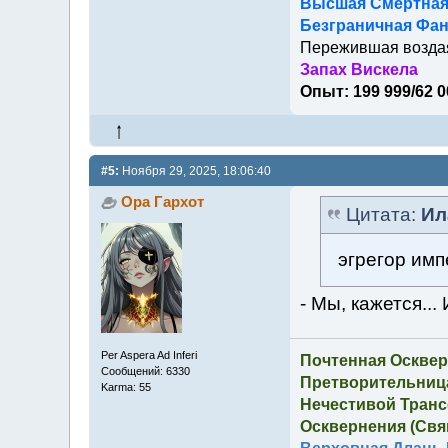
Высшая Смертна
Безграничная Фан
Пережившая возда
Запах Вискела
Опыт: 199 999/62 0
#5:
Ноября 29, 2025, 18:06:40
Ора Гархот
Цитата:
Ил
эгрегор им
- Мы, кажется...
Per Aspera Ad Inferi
Почтенная Осквер
Сообщений: 6330
Претворительница
Karma: 55
Нечестивой Транс
Осквернения (Свящ