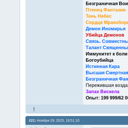
Безграничная Вои
Птенец Фантазии
Тень Небес
Сердце Мракобор
Демон Иномирья
Убийца Демонов
Связь. Совместны
Талант Священный
Иммунитет к боли
Богоубийца
Истинная Кара
Высшая Смертна
Безграничная Фан
Пережившая возда
Запах Вискела
Опыт: 199 999/62 0
#21:
Ноября 29, 2025, 18:51:10