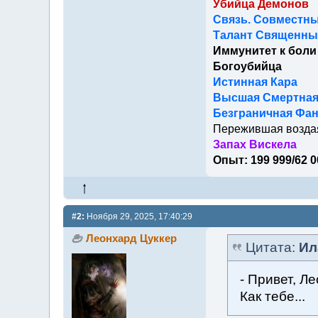
Убийца Демонов
Связь. Совместны
Талант Священный
Иммунитет к боли
Богоубийца
Истинная Кара
Высшая Смертна
Безграничная Фан
Пережившая возда
Запах Вискела
Опыт: 199 999/62 0
#2:
Ноября 29, 2025, 17:40:29
Леонхард Цуккер
Цитата:
Ил
- Привет, Л
Как тебе...