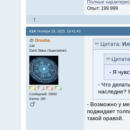
Полные характерист
Опыт: 199 999
#14:
Ноября 29, 2025, 18:41:43
Drusha
Цитата:
Ил
GM
Darth Sidius (Superadmin)
Цитат
- Я чув
- Что делат
наследие? Я 
Сообщений: 19592
Karma: 184
- Возможно у ме
поджидает толпа
такой оравой.