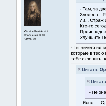
- Там, за дв
Злодеев... 
ли... Страж 
Кто-то сего
Преисподней
Vita sine libertate nihil
Сообщений: 3039
Улучшить П
Karma: 50
- Ты ничего не 
которые в твою 
тебе склонить на
Цитата:
Ор
Цитат
- Не зна
- Ясно... - 