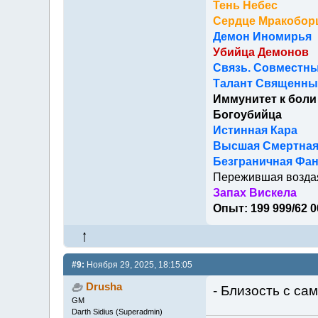
Тень Небес
Сердце Мракобор
Демон Иномирья
Убийца Демонов
Связь. Совместны
Талант Священный
Иммунитет к боли
Богоубийца
Истинная Кара
Высшая Смертна
Безграничная Фан
Пережившая возда
Запах Вискела
Опыт: 199 999/62 0
#9:
Ноября 29, 2025, 18:15:05
Drusha
- Близость с са
GM
Darth Sidius (Superadmin)