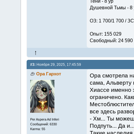
Тени - 8 ур
Душевной Тьмы - 8 
ОЗ: 1 700/1 700 / ЗС
Опыт: 155 029
Свободный: 24 590
#3:
Ноября 29, 2025, 17:45:59
Ора Гархот
Ора смотрела н
сама, Альверту 
Хиассе именно э
ограничено. Как
Местоблюститель
все здесь разво
- Хм... Ты може
Per Aspera Ad Inferi
Сообщений: 6330
Подпуть... Да и.
Karma: 55
Такие наследия.