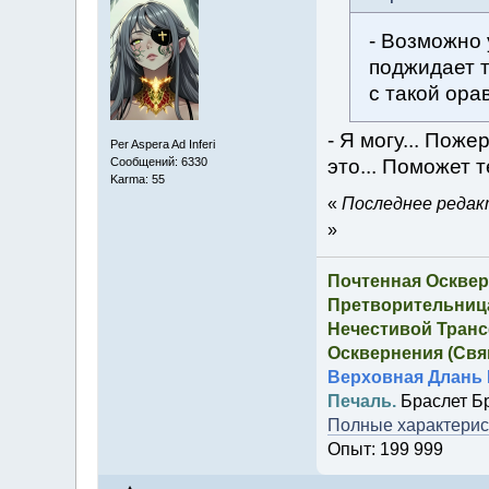
- Возможно 
поджидает т
с такой ора
- Я могу... Поже
Per Aspera Ad Inferi
это... Поможет 
Сообщений: 6330
Karma: 55
«
Последнее редакт
»
Почтенная Осквер
Претворительница
Нечестивой Транс
Осквернения (Свящ
Верховная Длань 
Печаль.
Браслет Б
Полные характерист
Опыт: 199 999