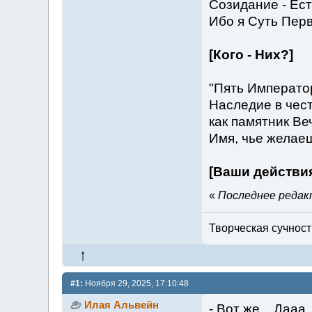
Созидание - Ес
Ибо я Суть Перв
[Кого - Них?]
"Пять Императо
Наследие в чест
как памятник В
Имя, чье желаеш
[Ваши действи
«
Последнее редакт
Творческая сучность
#1:
Ноября 29, 2025, 17:10:48
Илая Альвейн
- Вот же... Дааа