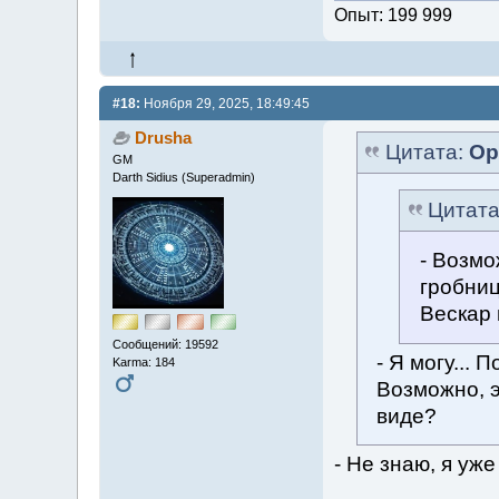
Опыт: 199 999
#18:
Ноября 29, 2025, 18:49:45
Drusha
Цитата:
Ор
GM
Darth Sidius (Superadmin)
Цитат
- Возмо
гробниц
Вескар 
Сообщений: 19592
- Я могу... 
Karma: 184
Возможно, э
виде?
- Не знаю, я уже