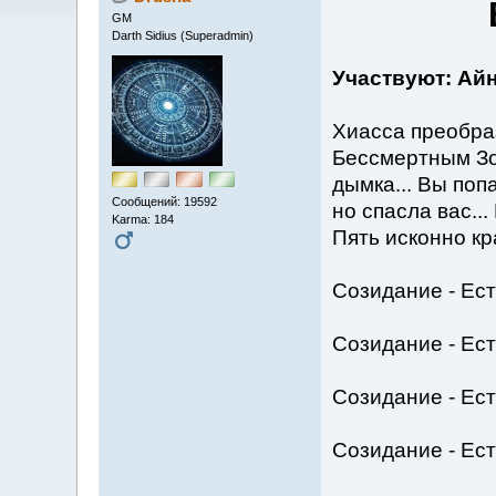
GM
Darth Sidius (Superadmin)
Участвуют: Айн
Хиасса преобра
Бессмертным Зо
дымка... Вы поп
Сообщений: 19592
но спасла вас...
Karma: 184
Пять исконно к
Созидание - Ес
Созидание - Ес
Созидание - Ест
Созидание - Ест