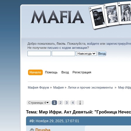
Добро пожаловать,
Гость
. Пожалуйста,
войдите
или
зарегистрируйт
Не получили
письмо с кодом активации
?
Начало
Помощь
Вход
Регистрация
Мафия Форум
»
Мафия
»
Литки и прочие эксперименты 
»
Мир Ифр
Страницы 4
1
2
3
4
Тема: Мир Ифри. Акт Девятый: "Гробница Нечес
#0:
Ноября 29, 2025, 17:07:01
Drusha