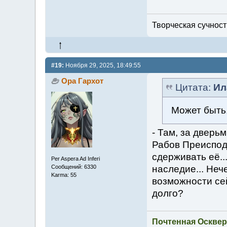
Творческая сучность
#19:
Ноября 29, 2025, 18:49:55
Ора Гархот
Цитата:
Ил
Может быть
- Там, за дверьм
Рабов Преисподн
сдерживать её...
Per Aspera Ad Inferi
наследие... Неч
Сообщений: 6330
Karma: 55
возможности се
долго?
Почтенная Осквер