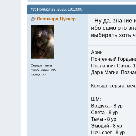
#7:
Ноября 29, 2025, 18:13:06
Леонхард Цуккер
- Ну да, знание
ибо само это зн
выбирать хоть чт
Арин
Почтенный Гордын
Посланник Связь: 1
Сердце Тьмы
Сообщений: 795
Дар к Магии: Познан
Karma: 27
Кольцо, серьга, меч
ШМ:
Воздуха - 8 ур
Света - 8 ур
Тьмы - 8 ур
Эмоций - 8 ур
Неч. свет - 8 ур