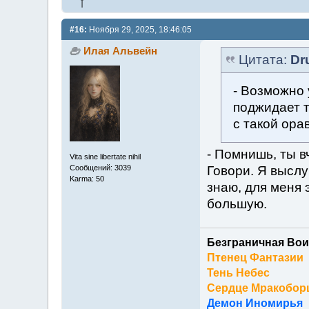
#16:
Ноября 29, 2025, 18:46:05
Илая Альвейн
Цитата:
Dr
- Возможно 
поджидает т
с такой ора
- Помнишь, ты в
Vita sine libertate nihil
Говори. Я выслуш
Сообщений: 3039
Karma: 50
знаю, для меня 
большую.
Безграничная Вои
Птенец Фантазии
Тень Небес
Сердце Мракобор
Демон Иномирья