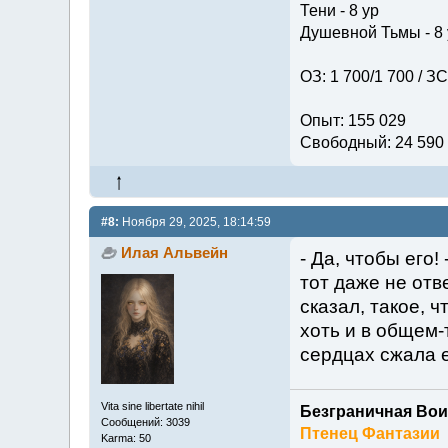
Тени - 8 ур
Душевной Тьмы - 8 
ОЗ: 1 700/1 700 / ЗС
Опыт: 155 029
Свободный: 24 590
#8:
Ноября 29, 2025, 18:14:59
Илая Альвейн
- Да, чтобы его
тот даже не отв
сказал, такое, ч
хоть и в общем-
сердцах сжала 
Vita sine libertate nihil
Безграничная Вои
Сообщений: 3039
Птенец Фантазии
Karma: 50