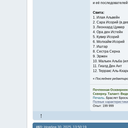
и её последователей
Свита:
1. Илая Альвейн
2. Сара Исорий (в де
3. Леонхард Цуккер
4. Ора ден Истейн
5. Кувир Исорий
6. Молхайм Исорий
7. Иштар
8. Сестра Серна
9. Эржен
10. Мальен Альба (и
11. Гиалд Ден Ант
12. Терракс Аль-Кхар
«
Последнее редактиров
Почтенная Осквернен
Скверну. Талант: Вид
Печаль.
Браслет Броск
Полные характеристики,
Опыт: 199 999
#61:
Ноября 30, 2025, 13:50:19