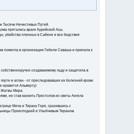
ли Тысячи Нечестивых Путей.
дома прятались враги Аурейской Асы.
ы, убийства пленных в Сайене и все бедствия
ма помогла в организации Гибели Саваша и припала к
о собственноручно создаваемому льду и защитила в
герте и аглан - от преследовавших их болезней крови.
е нравится Альверту)
, Жатвы Мира.
ми, не став казнить Престолов из свиты Ангела
трице Меча и Тирану Горя, сразившись с
льницы Преисподней и Улыбчивым Тираном.