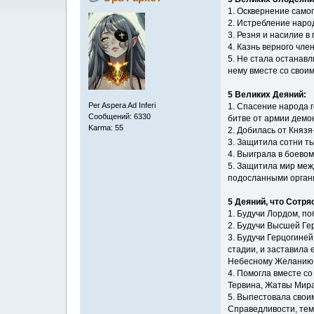
1. Осквернение само
2. Истребление народ
3. Резня и насилие 
4. Казнь верного чл
5. Не стала останав
нему вместе со свои
5 Великих Деяний:
Per Aspera Ad Inferi
1. Спасение народа 
Сообщений: 6330
битве от армии демо
Karma: 55
2. Добилась от Князя
3. Защитила сотни ты
4. Выиграла в боево
5. Защитила мир меж
подосланными орган
5 Деяний, что Сотр
1. Будучи Лордом, п
2. Будучи Высшей Гер
3. Будучи Герцогине
стадии, и заставила
Небесному Желанию, 
4. Помогла вместе с
Тервина, Жатвы Мира,
5. Выпестовала свои
Справедливости, тем