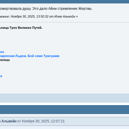
пожертвовала душу. Это дало Айни стремление Жертвы.
ание: Ноября 30, 2025, 13:50:32 от Илая Альвейн
»
ница Трех Великих Путей.
рех
заренная Льдом. Бой семи Триграмм
vermax
ия
 Альвейн
от Ноября 30, 2025, 12:07:21