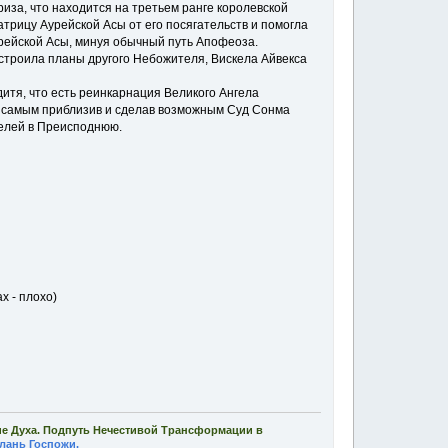
иза, что находится на третьем ранге королевской
трицу Аурейской Асы от его посягательств и помогла
рейской Асы, минуя обычный путь Апофеоза.
сстроила планы другого Небожителя, Вискела Айвекса
итя, что есть реинкарнация Великого Ангела
м самым приблизив и сделав возможным Суд Сонма
телей в Преисподнюю.
х - плохо)
ие Духа. Подпуть Нечестивой Трансформации в
лань Госпожи.