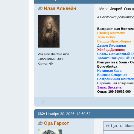
Илая Альвейн
- Мила Исорий. Она 
«
Последнее редактиров
Безграничная Воитель
Птенец Фантазии
Тень Небес
Сердце Мракоборца
Демон Иномирья
Убийца Демонов
Связь. Совместный Г
Vita sine libertate nihil
Талант Священный: О
Сообщений: 3039
Иммунитет к боли - O
Karma: 49
Богоубийца
Истинная Кара
Высшая Смертная
Безграничная Фантаз
Пережившая воздаяние
Запах Вискела
Опыт: 199 999/62 000
#62:
Ноября 30, 2025, 13:50:52
Ора Гархот
Цитата:
Илая