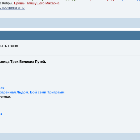
а Кобры.
Брошь Пляшущего Махаона.
 портреты и пр.
ыть точно.
ница Трех Великих Путей.
рех
заренная Льдом. Бой семи Триграмм
vermax
ия