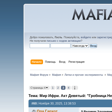
Добро пожаловать,
Гость
. Пожалуйста,
войдите
или
зарегистри
Не получили
письмо с кодом активации
?
Начало
Помощь
Вход
Регистрация
Мафия Форум
»
Мафия
»
Литки и прочие эксперименты 
»
Мир
Страницы 4
1
2
3
4
Тема: Мир Ифри. Акт Девятый: "Гробница Не
#60:
Ноября 30, 2025, 13:38:53
Ора Гархот
5 Великих Злодеяни