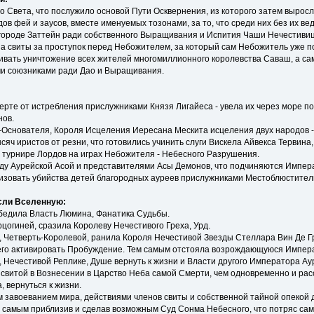
го Света, что послужило основой Пути Осквернения, из которого затем вырос
ов фей и заусов, вместе именуемых тозонами, за то, что среди них без их ве
в городе Заттейн ради собственного Выращивания и Испития Чаши Нечестиви
ена свиты за проступок перед Небожителем, за который сам Небожитель уже 
ливать уничтожение всех жителей многомиллионного королевства Саваш, а са
ми союзниками ради Дао и Выращивания.
герте от истребления прислужниками Князя Лигайеса - увела их через море п
нов.
-Основателя, Короля Исцеления Иересана Мескита исцеления двух народов - 
сяч иристов от резни, что готовились учинить слуги Вискела Айвекса Тервина
м турнире Лордов на играх Небожителя - Небесного Разрушения.
ду Аурейской Асой и представителями Асы Демонов, что подчиняются Импера
изовать убийства детей благородных ауреев прислужниками Местоблюстите
ясли Вселенную:
обедила Власть Люмина, Фанатика Судьбы.
цогиней, сразила Королеву Нечестивого Греха, Урд.
й, Четверть-Королевой, ранила Короля Нечестивой Звезды Стеллара Вин Де Гр
 его активировать Пробуждение. Тем самым отстояла возрождающуюся Импера
Нечестивой Реплике, Душе вернуть к жизни и Власти другого Императора Ау
о свитой в Вознесении в Царство Неба самой Смерти, чем одновременно и ра
 вернуться к жизни.
м завоеванием мира, действиями членов свиты и собственной тайной опекой д
 самым приблизив и сделав возможным Суд Сонма Небесного, что потряс са