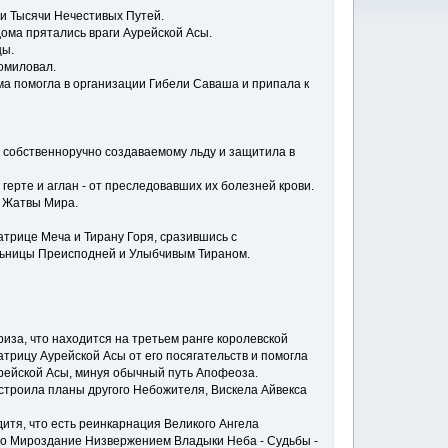
ли Тысячи Нечестивых Путей.
дома прятались враги Аурейской Асы.
цы.
помиловал.
ма помогла в организации Гибели Саваша и припала к
о собственноручно создаваемому льду и защитила в
герте и аглан - от преследовавших их болезней крови.
, Жатвы Мира.
трице Меча и Тирану Горя, сразившись с
льницы Преисподней и Улыбчивым Тираном.
иза, что находится на третьем ранге королевской
трицу Аурейской Асы от его посягательств и помогла
рейской Асы, минуя обычный путь Апофеоза.
сстроила планы другого Небожителя, Вискела Айвекса
итя, что есть реинкарнация Великого Ангела
мо Мироздание Низвержением Владыки Неба - Судьбы -