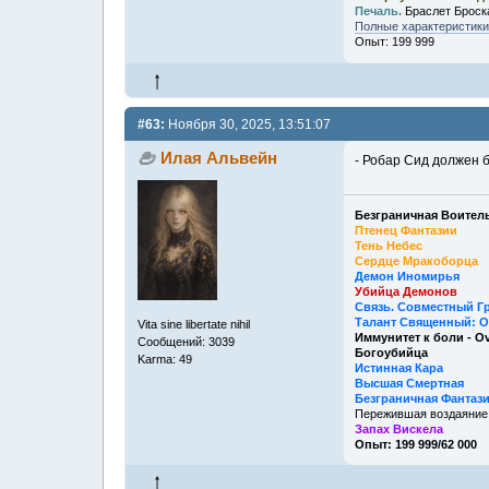
Печаль.
Браслет Броск
Полные характеристики,
Опыт: 199 999
#63:
Ноября 30, 2025, 13:51:07
Илая Альвейн
- Робар Сид должен б
Безграничная Воитель
Птенец Фантазии
Тень Небес
Сердце Мракоборца
Демон Иномирья
Убийца Демонов
Связь. Совместный Г
Талант Священный: О
Vita sine libertate nihil
Иммунитет к боли - O
Сообщений: 3039
Богоубийца
Karma: 49
Истинная Кара
Высшая Смертная
Безграничная Фантаз
Пережившая воздаяние
Запах Вискела
Опыт: 199 999/62 000