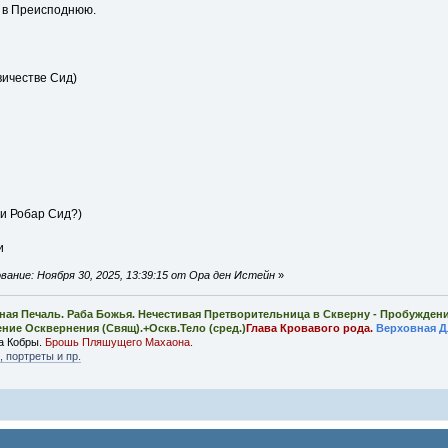
 в Преисподнюю.
вичестве Сид)
ли Робар Сид?)
и
ание: Ноября 30, 2025, 13:39:15 от Ора ден Истейн
»
ная Печаль. Раба Божья. Нечестивая Претворительница в Скверну - Пробужден
ение Осквернения (Свящ).+Оскв.Тело (сред.)
Глава Кровавого рода.
Верховная Д
а Кобры.
Брошь Пляшущего Махаона.
 портреты и пр.