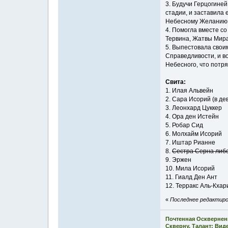
3. Будучи Герцогине
стадии, и заставила
Небесному Желанию, 
4. Помогла вместе с
Тервина, Жатвы Мира,
5. Выпестовала свои
Справедливости, и в
Небесного, что потр
Свита:
1. Илая Альвейн
2. Сара Исорий (в де
3. Леонхард Цуккер
4. Ора ден Истейн
5. Робар Сид
6. Молхайм Исорий
7. Иштар Рианне
8.
Сестра Серна либ
9. Эржен
10. Мила Исорий
11. Гиалд Ден Ант
12. Терракс Аль-Кхар
«
Последнее редактиров
Почтенная Осквернен
Скверну. Талант: Вид