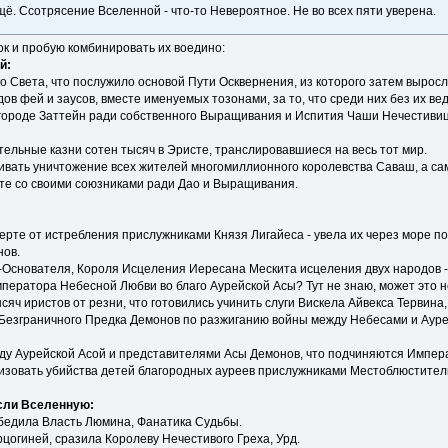
щё. Ссотрясение Вселенной - что-то Невероятное. Не во всех пяти уверена.
ок и пробую комбинировать их воедино:
й:
го Света, что послужило основой Пути Осквернения, из которого затем вырос
ов фей и заусов, вместе именуемых тозонами, за то, что среди них без их ве
в городе Заттейн ради собственного Выращивания и Испития Чаши Нечестивиц
тельные казни сотен тысяч в Эристе, транслировавшиеся на весь тот мир.
ливать уничтожение всех жителей многомиллионного королевства Саваш, а са
те со своими союзниками ради Дао и Выращивания.
герте от истребления прислужниками Князя Лигайеса - увела их через море п
нов.
-Основателя, Короля Исцеления Иересана Мескита исцеления двух народов - 
ператора Небесной Любви во благо Аурейской Асы? Тут не знаю, может это н
сяч иристов от резни, что готовились учинить слуги Вискела Айвекса Тервина
Безграничного Предка Демонов по разжиганию войны между Небесами и Аурея
ду Аурейской Асой и представителями Асы Демонов, что подчиняются Импера
изовать убийства детей благородных ауреев прислужниками Местоблюстите
ясли Вселенную:
обедила Власть Люмина, Фанатика Судьбы.
цогиней, сразила Королеву Нечестивого Греха, Урд.