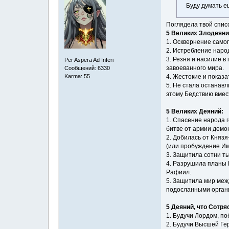
Буду думать е
Поглядела твой спис
5 Великих Злодеяни
1. Осквернение само
2. Истребление народ
3. Резня и насилие 
Per Aspera Ad Inferi
завоеванного мира.
Сообщений: 6330
4. Жестокие и показа
Karma: 55
5. Не стала останав
этому Бедствию вмес
5 Великих Деяний:
1. Спасение народа 
битве от армии демо
2. Добилась от Князя
(или пробуждение Им
3. Защитила сотни ты
4. Разрушила планы 
Рафиил.
5. Защитила мир меж
подосланными орган
5 Деяний, что Сотр
1. Будучи Лордом, п
2. Будучи Высшей Гер