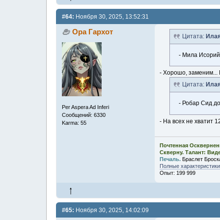
#64:
Ноября 30, 2025, 13:52:31
Ора Гархот
Цитата:
Илая
- Мила Исорий
- Хорошо, заменим...
Цитата:
Илая
- Робар Сид д
Per Aspera Ad Inferi
Сообщений: 6330
- На всех не хватит
Karma: 55
Почтенная Осквернен
Скверну. Талант: Вид
Печаль.
Браслет Броск
Полные характеристики,
Опыт: 199 999
#65:
Ноября 30, 2025, 14:02:09