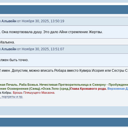
 Альвейн
от Ноября 30, 2025, 13:50:19
. Она пожертвовала душу. Это дало Айни стремление Жертвы.
 Мальена.
 Альвейн
от Ноября 30, 2025, 13:51:07
олжен быть точно.
 12 имен. Допустим, можно вписать Робара вместо Кувира Исория или Сестры 
ная Печаль. Раба Божья. Нечестивая Претворительница в Скверну - Пробужден
ение Осквернения (Свящ).+Оскв.Тело (сред.)
Глава Кровавого рода.
Верховная Д
а Кобры.
Брошь Пляшущего Махаона.
 портреты и пр.