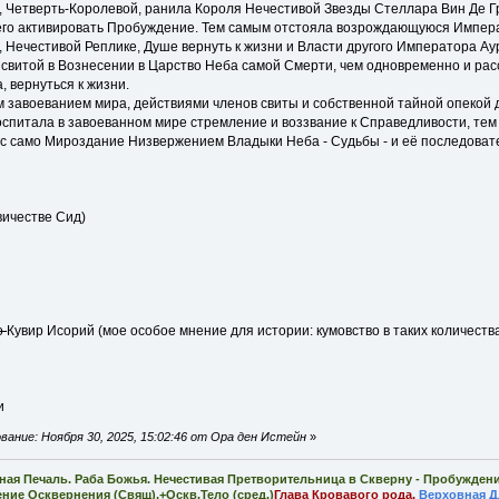
й, Четверть-Королевой, ранила Короля Нечестивой Звезды Стеллара Вин Де Гр
 его активировать Пробуждение. Тем самым отстояла возрождающуюся Импера
Нечестивой Реплике, Душе вернуть к жизни и Власти другого Императора Ау
о свитой в Вознесении в Царство Неба самой Смерти, чем одновременно и ра
 вернуться к жизни.
м завоеванием мира, действиями членов свиты и собственной тайной опекой д
оспитала в завоеванном мире стремление и воззвание к Справедливости, те
яс само Мироздание Низвержением Владыки Неба - Судьбы - и её последова
вичестве Сид)
о
Кувир Исорий (мое особое мнение для истории: кумовство в таких количества
и
ание: Ноября 30, 2025, 15:02:46 от Ора ден Истейн
»
ная Печаль. Раба Божья. Нечестивая Претворительница в Скверну - Пробужден
ение Осквернения (Свящ).+Оскв.Тело (сред.)
Глава Кровавого рода.
Верховная Д