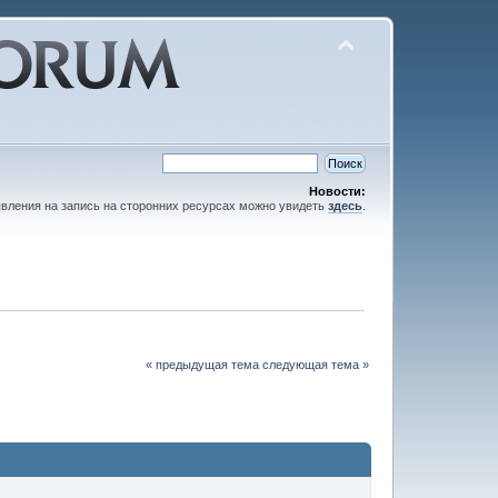
Новости:
вления на запись на сторонних ресурсах можно увидеть
здесь
.
« предыдущая тема
следующая тема »