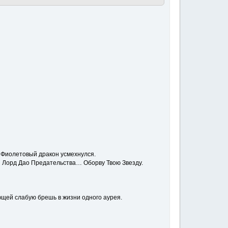
о. Фиолетовый дракон усмехнулся.
… Лорд Дао Предательства… Оборву Твою Звезду.
ающей слабую брешь в жизни одного аурея.