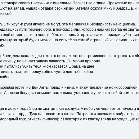
в о сговоре своего тысячника с инеллами. Проклятые аглане. Проклятые прише
уют на запад. Рыцари отдают свои жизни. Ателла сожгла Миху и Андраша. Я
из себя.
у. Эти хрупки руки ничего не могут, эта магическая бездарность неисцелима.
давшись пути темного бога, в поисках силы, которой нам как всегда не хвата
 я ещё не могла этого понять. Уже не первый герте ассасин приходил убить 
демону, который будет медленно есть её за самый страшный из возможных грех
ью.
обрее, чем казался для тех, кто не знал его, не стремившегося открывать себя
ю личину, но не настоящую личность. Он любил природу.
ни пытались убить тебя. – он касается шрама на шее.
, лишь о том, что прошу тебя о чужой для тебя войне.
 война.
мольбы герте, но Ден Анты пришли к ним. Я вижу презрение моих сородичей,
. Лангесю бегут, как леминги, как лавина, умирают и устилают собой землю, н
н и детей, кораблей не хватает, как воздуха. А небо уже чернеет от нечести 
ся в авангарде. Туча наползает с востока. Патриархи поклялись забрать нас.
агородный муж, отчасти философ. Я повторяю их клятву, глядя на уходящие к