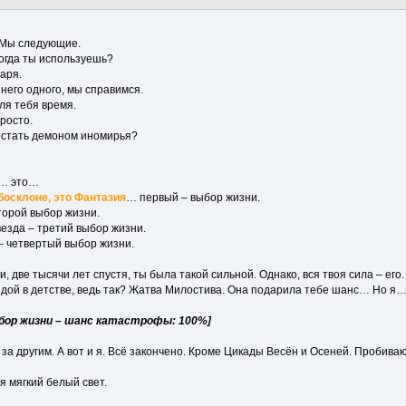
. Мы следующие.
 когда ты используешь?
аря.
 него одного, мы справимся.
ля тебя время.
просто.
о, стать демоном иномирья?
а… это…
босклоне, это Фантазия
… первый – выбор жизни.
торой выбор жизни.
езда – третий выбор жизни.
– четвертый выбор жизни.
и, две тысячи лет спустя, ты была такой сильной. Однако, вся твоя сила – ег
ездой в детстве, ведь так? Жатва Милостива. Она подарила тебе шанс… Но я
– шанс катастрофы: 100%]
 за другим. А вот и я. Всё закончено. Кроме Цикады Весён и Осеней. Пробив
я мягкий белый свет.