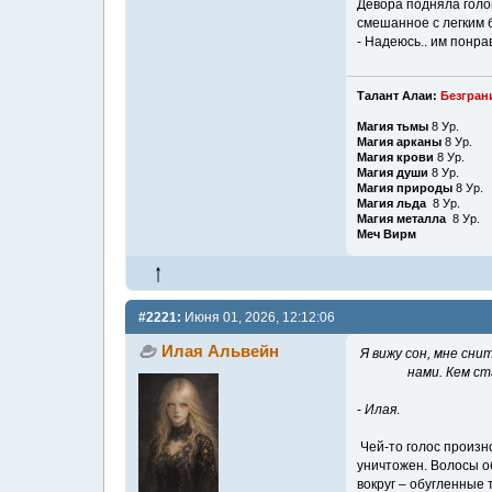
Девора подняла голо
смешанное с легким 
- Надеюсь.. им понрав
Талант Алаи:
Безгран
Магия тьмы
8 Ур.
Магия арканы
8 Ур.
Магия крови
8 Ур.
Магия души
8 Ур.
Магия природы
8 Ур.
Магия льда
8 Ур.
Магия металла
8 Ур.
Меч Вирм
#2221:
Июня 01, 2026, 12:12:06
Илая Альвейн
Я вижу сон, мне сн
нами. Кем ст
-
Илая
.
Чей-то голос произно
уничтожен. Волосы об
вокруг – обугленные 