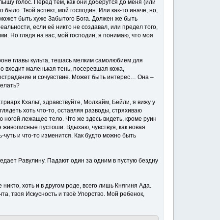
шу голос. Перед тем, как они доберутся до меня (или
 было. Твой аспект, мой господин. Или как-то иначе, но,
о может быть хуже Забытого Бога. Должен же быть
альности, если её никто не создавал, или предел того,
и. Но глядя на вас, мой господин, я понимаю, что моя
роне главы культа, тешась мелким самолюбием для
о входит маленькая тень, посеревшая кожа,
сострадание и сочувствие. Может быть интерес… Она –
делать?
риарх Кхальт, здравствуйте, Молхайм, Бейли, я вижу у
зглядеть хоть что-то, оставляя разводы, стряхиваю
аю ногой лежащее тело. Что же здесь видеть, кроме руин
е живописные пустоши. Вдыхаю, чувствуя, как новая
чуть и что-то изменится. Как будто можно быть
ъедает Равулину. Падают один за одним в пустую бездну
никто, хоть и в другом роде, всего лишь Княгиня Ада.
та, твоя Искусность и твоё Упорство. Мой ребенок,