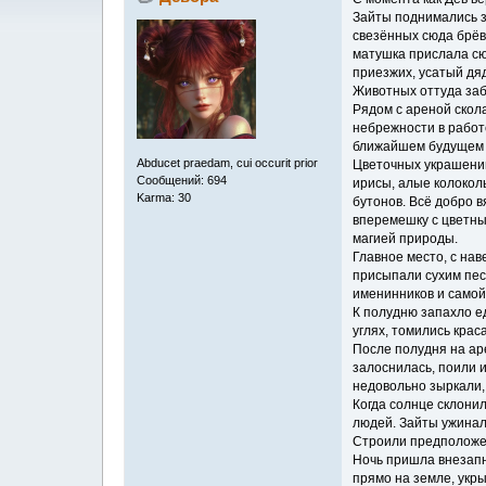
Зайты поднимались з
свезённых сюда брёв
матушка прислала сю
приезжих, усатый дяд
Животных оттуда забл
Рядом с ареной скол
небрежности в работе
ближайшем будущем з
Abducet praedam, cui occurit prior
Цветочных украшений
Сообщений: 694
ирисы, алые колоколь
Karma: 30
бутонов. Всё добро 
вперемешку с цветным
магией природы.
Главное место, с нав
присыпали сухим песк
именинников и самой
К полудню запахло е
углях, томились крас
После полудня на ар
залоснилась, поили 
недовольно зыркали,
Когда солнце склонил
людей. Зайты ужинал
Строили предположен
Ночь пришла внезапно
прямо на земле, укры