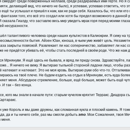
смердят среди поверженных неллаев, среди раздираемых ими герте. Но я слы
яти, делающий вид, что ничего не было), я успеваю, успеваю ответить, что это
ы ещё ты услышал и пришёл к нам, как не ради себя. Казалось бы, что или кт
антазии того, кто всё это создал или хотя бы предел возможного в данной ре
 сказала Гиалду, что заставлю весь мир увидеть мрак горя перед моими глазам
ей несуразности.
шёл талантливого человека среди наших культистов в Калиокрии. Я сижу на т
ессмысленности бытия. Айзен Юан, юноша, в чьем уме живёт цель. Незаметн
аза закрыты повязкой. Развлекает ли нас соперничество, забавляет ли нас 
аже не придётся убивать её, чтобы стать последней в своём роде. Что же нам 
Мрнянуви. Я ещё здесь не бывала, и вряд ли приду снова. Здравствуйте, пат
 тоже... Я ничего не вижу. Я вытираю тыльной стороной ладони лицо, чтобы ра
сё натекает и натекает. Это не моя кровь. Вытираю руки обо что-то. Отталкив
ираюсь на твоё плечо. Не будем ездить на отдых в Мрнянуви, есть куда боле
няет меня. Абсурдное стремление, больше, ещё больше, может быть ещё чуть-
 И так – без конца.
е, кого мы знали в начале пути: старым чучелом кряхтит Терракс. Диадора с
Картаракс.
 уже Король и мы даже дружны, как сломанная кукла и плоский камень. Я тоже 
 Ада, да и ты ничего себе, раз мы смогли добыть
это
. Мои Сожаления, твоя Меч
 меня.