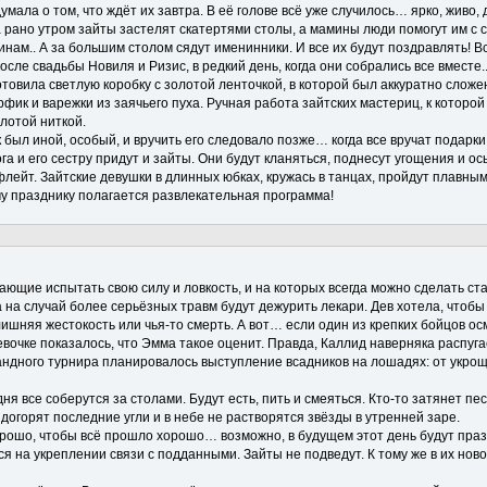
думала о том, что ждёт их завтра. В её голове всё уже случилось… ярко, живо
 рано утром зайты застелят скатертями столы, а мамины люди помогут им с с
инам.. А за большим столом сядут именинники. И все их будут поздравлять! 
сле свадьбы Новиля и Ризис, в редкий день, когда они собрались все вместе.
товила светлую коробку с золотой ленточкой, в которой был аккуратно слож
ик и варежки из заячьего пуха. Ручная работа зайтских мастериц, к которой
лотой ниткой.
был иной, особый, и вручить его следовало позже… когда все вручат подарки
га и его сестру придут и зайты. Они будут кланяться, поднесут угощения и 
лейт. Зайтские девушки в длинных юбках, кружась в танцах, пройдут плавным
му празднику полагается развлекательная программа!
ающие испытать свою силу и ловкость, и на которых всегда можно сделать ст
а на случай более серьёзных травм будут дежурить лекари. Дев хотела, чтобы
ишняя жестокость или чья-то смерть. А вот… если один из крепких бойцов ос
евочке показалось, что Эмма такое оценит. Правда, Каллид наверняка распуг
андного турнира планировалось выступление всадников на лошадях: от укро
ня все соберутся за столами. Будут есть, пить и смеяться. Кто-то затянет пес
е догорят последние угли и в небе не растворятся звёзды в утренней заре.
орошо, чтобы всё прошло хорошо… возможно, в будущем этот день будут празд
ся на укреплении связи с подданными. Зайты не подведут. К тому же в их но
!