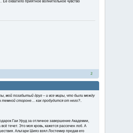
… Её охватило приятное волнительное чувство
2
ты, мой позабытый друг – и все миры, что были между
 на темной стороне… как пробудится от него?..
подарок Гаи Уруд за отличное завершение Академии,
сё течет. Это моя кровь, кажется рассечен лоб. А
ашествия. Альтари Шияз взял Лостемир предав его