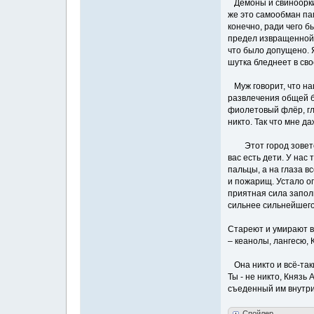
Демоны и свиноорки 
же это самообман пам
конечно, ради чего б
предел извращенной ф
что было допущено. Я
шутка бледнеет в сво
Муж говорит, что на
развлечения общей б
фиолетовый флёр, гл
никто. Так что мне д
Этот город зовется 
вас есть дети. У нас
пальцы, а на глаза в
и пожарищ. Устало оп
приятная сила запол
сильнее сильнейшего.
Стареют и умирают вс
– кеанолы, лангесю, 
Она никто и всё-таки
Ты - не никто, Князь
съеденный им внутри
Спойлер