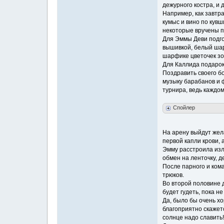
дежурного костра, и 
Например, как завтра
кумыс и вино по кувш
некоторые вручены по
Для Эммы Деви подго
вышивкой, белый шарф
шарфике цветочек зо
Для Каллида подарок 
Поздравить своего бо
музыку барабанов и ф
турнира, ведь каждо
Спойлер
На арену выйдут жел
первой капли крови, 
Эмму расстроила изл
обмен на ленточку, д
После парного и ком
трюков.
Во второй половине д
будет гудеть, пока н
Да, было бы очень х
благоприятно скажет
солнце надо славить