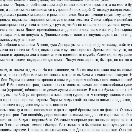
атемно. Первые проблески зари ещё только золотили горизонт, а на месте бу
ен, и запах смолы смешивался с утренней прохладой. Отовсюду раздавались 
да самых разных мастеров и ремесленников. Без их помощи к нужному сроку
енька, подсказал хорошее место для строительства. С ним выбрали ровнёхон
аговременно угнали в низину, к ручью, чтобы не мешали и не пугались шума.
ачивали столы. Доски, привезённые из дальнего леса, пахли живицей и сырос
 старались не допускать. Длинные ряды столов вытянулись вдоль становища, 
десь усядутся гости.
 набрали с запасом. В поле, куда Девора указала ещё неделю назад, зайтки 
чики на тонких стеблях, подкапывали кустики вереска. Ирисы синели густо, п
вязали в гирлянды или высаживали во временные клумбы. Сами гирлянды ра
и ленточками, подправляя где криво. Получалось просто, быстро, но свежо и
есом, готовили отдельно. На возвышении, чтобы взгляд скользил над головам
ом, а поверх бросили мягкие ковры, которые выбили и вычистили накануне. Н
 Дев. Рядом разместили кресла и скамьи для приглашённых почтенных гостей,
дой. В больших кострах, выложенных камнем, жарились целиком кабаньи туши.
авки (журавли), обложенные диким луком и чесноком. В котлах булькала похлёб
ену вышли бойцы, потренироваться перед турниром. А к вечеру пригнали лош
из корыт, проверяли подковы. Пара молодых зайтов, самых лихих наездников
 но своих всадников слушались покорно.
ось к закату и степь окрасилась в цвет старой бронзы, зажгли факелы. Огонь
и у костров. Ели похлёбку деревянными ложками, заедая все сырными лепёшк
ия, кто победит в первом бою. Обычные лагерные разговоры неторопливо те
. В степи всегда темнеет быстро. Вот только что был закат, моргнул и уже вы
вшись шкурами. Не спали только часовые.. и Деворе не спалось тоже. Она сто