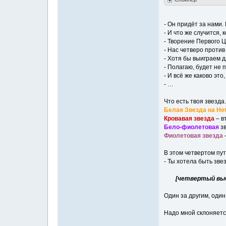
- Он придёт за нами
- И что же случится,
- Творение Первого Ц
- Нас четверо против
- Хотя бы выиграем д
- Полагаю, будет не 
- И всё же каково эт
- …
Что есть твоя звезд
Белая Звезда на Не
Кровавая звезда
– в
Бело-фиолетовая
зв
Фиолетовая звезда
В этом четвертом пут
- Ты хотела быть зв
[четвертый выбор жизни 
Один за другим, один
Надо мной склоняетс