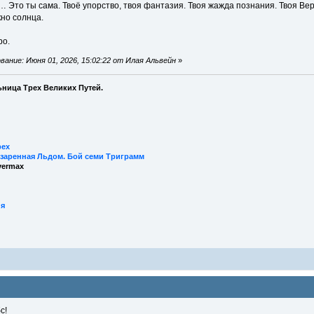
 Это ты сама. Твоё упорство, твоя фантазия. Твоя жажда познания. Твоя Вера.
кно солнца.
ро.
ание: Июня 01, 2026, 15:02:22 от Илая Альвейн
»
ница Трех Великих Путей.
рех
заренная Льдом. Бой семи Триграмм
vermax
ия
с!