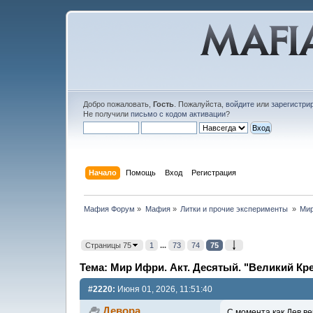
Добро пожаловать,
Гость
. Пожалуйста,
войдите
или
зарегистри
Не получили
письмо с кодом активации
?
Начало
Помощь
Вход
Регистрация
Мафия Форум
»
Мафия
»
Литки и прочие эксперименты 
»
Мир
Страницы 75
1
...
73
74
75
Тема: Мир Ифри. Акт. Десятый. "Великий Кр
#2220:
Июня 01, 2026, 11:51:40
Девора
С момента как Дев ве