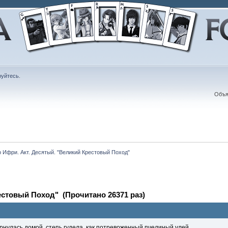
руйтесь
.
Объя
 Ифри. Акт. Десятый. "Великий Крестовый Поход"
естовый Поход" (Прочитано 26371 раз)
рнулась домой, степь гудела, как потревоженный пчелиный улей.