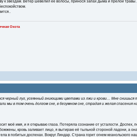
ву к звёздам. Ветер шевелил её волосы, принося запах дыма и прелой травы
беспокойством.
ится..
ичная Охота
ится черный луг, усеянный гниющими цветами из лжи и крови… Мне снишься 
али мы в том очень долгом сне, в безумном сне, страдая и желая спасения
сит моё имя, и я открываю глаза. Потеряла сознание от усталости. Доспех, 
ожжены, кровь заливает лицо, я вытираю её тыльной стороной ладони, а она в
тела в побитых доспехах. Вокруг Линдар. Страна горит огнем кеанольского н