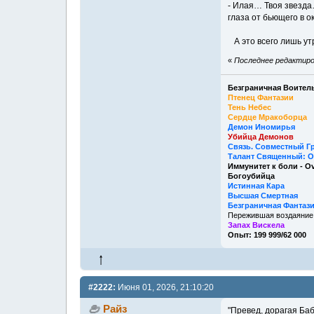
- Илая… Твоя звезда…
глаза от бьющего в о
А это всего лишь ут
«
Последнее редактиров
Безграничная Воитель
Птенец Фантазии
Тень Небес
Сердце Мракоборца
Демон Иномирья
Убийца Демонов
Связь. Совместный Г
Талант Священный: О
Иммунитет к боли - O
Богоубийца
Истинная Кара
Высшая Смертная
Безграничная Фантаз
Пережившая воздаяние
Запах Вискела
Опыт: 199 999/62 000
#2222:
Июня 01, 2026, 21:10:20
Райз
"Превед, дорагая Баб