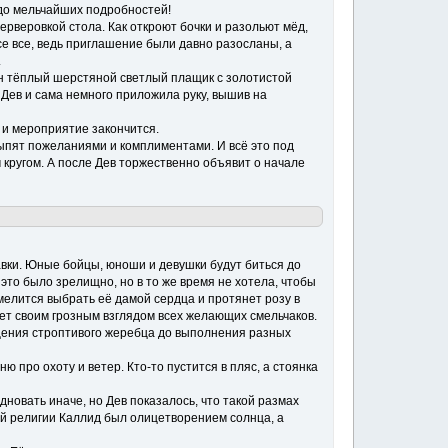
, до мельчайших подробностей!
ерверовкой стола. Как откроют бочки и разольют мёд,
Все все, ведь приглашение были давно разосланы, а
.
ен тёплый шерстяной светлый плащик с золотистой
 Дев и сама немного приложила руку, вышив на
 и мероприятие закончится.
осыпят пожеланиями и комплиментами. И всё это под
 кругом. А после Дев торжественно объявит о начале
авки. Юные бойцы, юноши и девушки будут биться до
 это было зрелищно, но в то же время не хотела, чтобы
мелится выбрать её дамой сердца и протянет розу в
ает своим грозным взглядом всех желающих смельчаков.
щения строптивого жеребца до выполнения разных
ню про охоту и ветер. Кто-то пустится в пляс, а стоянка
новать иначе, но Дев показалось, что такой размах
вой религии Каллид был олицетворением солнца, а