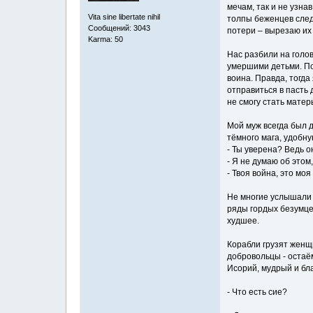
мечам, так и не узна
Vita sine libertate nihil
толпы беженцев след
Сообщений: 3043
потери – вырезаю их 
Karma: 50
Нас разбили на голов
умершими детьми. Под
воина. Правда, тогда
отправиться в пасть 
не смогу стать матер
Мой муж всегда был д
тёмного мага, удобну
- Ты уверена? Ведь о
- Я не думаю об этом
- Твоя война, это моя
Не многие услышали 
ряды гордых безумцев
худшее.
Корабли грузят женщи
добровольцы - остаём
Исорий, мудрый и бл
- Что есть сие?