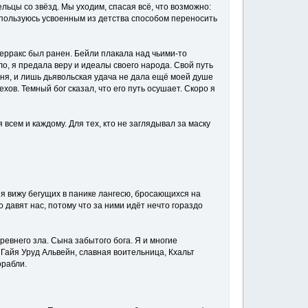
льцы со звёзд. Мы уходим, спасая всё, что возможно:
 пользуюсь усвоенным из детства способом переносить
 Терракс был ранен. Бейли плакала над чьими-то
ло, я предала веру и идеалы своего народа. Свой путь
меня, и лишь дьявольская удача не дала ещё моей душе
ов. Темный бог сказал, что его путь осушает. Скоро я
 всем и каждому. Для тех, кто не заглядывал за маску
 я вижу бегущих в панике лангесю, бросающихся на
о давят нас, потому что за ними идёт нечто гораздо
древнего зла. Сына забытого бога. Я и многие
 Гайя Уруд Альвейн, славная воительница, Кхальт
орабли.