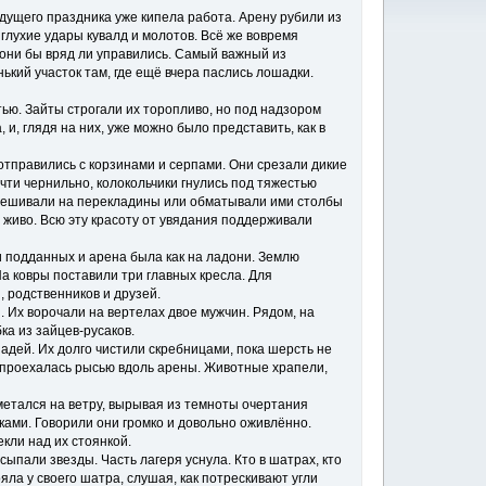
дущего праздника уже кипела работа. Арену рубили из
глухие удары кувалд и молотов. Всё же вовремя
 они бы вряд ли управились. Самый важный из
ький участок там, где ещё вчера паслись лошадки.
тью. Зайты строгали их торопливо, но под надзором
и, глядя на них, уже можно было представить, как в
отправились с корзинами и серпами. Они срезали дикие
очти чернильно, колокольчики гнулись под тяжестью
звешивали на перекладины или обматывали ими столбы
 живо. Всю эту красоту от увядания поддерживали
и подданных и арена была как на ладони. Землю
а ковры поставили три главных кресла. Для
 родственников и друзей.
 Их ворочали на вертелах двое мужчин. Рядом, на
ка из зайцев-русаков.
адей. Их долго чистили скребницами, пока шерсть не
, проехалась рысью вдоль арены. Животные храпели,
 метался на ветру, вырывая из темноты очертания
ами. Говорили они громко и довольно оживлённо.
кли над их стоянкой.
сыпали звезды. Часть лагеря уснула. Кто в шатрах, кто
яла у своего шатра, слушая, как потрескивают угли