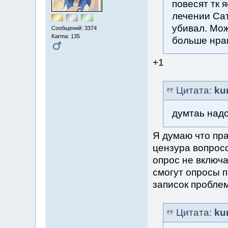
повесят тк 
лечении Сат
убивал. Мож
Сообщений: 3374
Karma: 135
больше нрав
+1
Цитата:
ku
думтаь надо
Я думаю что пр
цензура вопросо
опрос не включа
смогут опросы п
записок проблем
Цитата:
ku