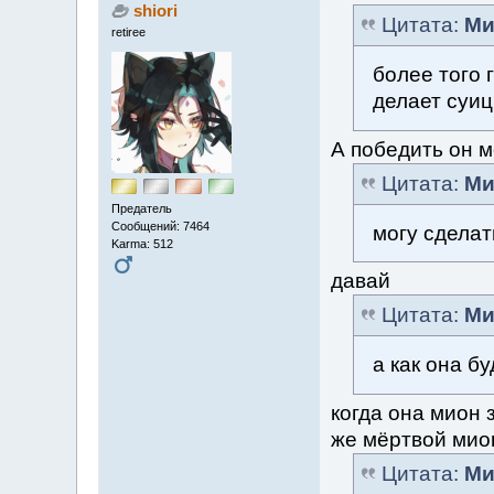
shiori
Цитата:
Ми
retiree
более того 
делает суи
А победить он 
Цитата:
Ми
Предатель
Сообщений: 7464
могу сделат
Karma: 512
давай
Цитата:
Ми
а как она б
когда она мион 
же мёртвой мион
Цитата:
Ми