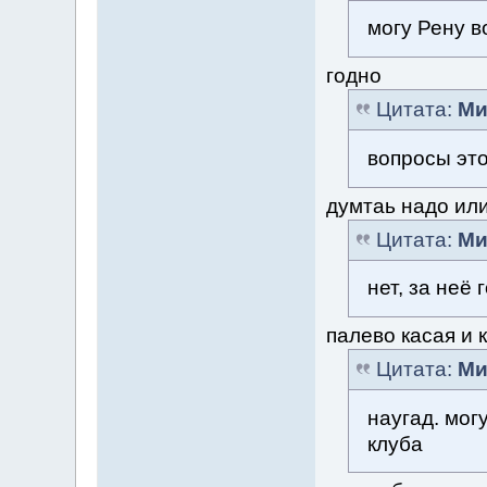
могу Рену в
годно
Цитата:
Ми
вопросы это
думтаь надо или
Цитата:
Ми
нет, за неё
палево касая и 
Цитата:
Ми
наугад. мог
клуба