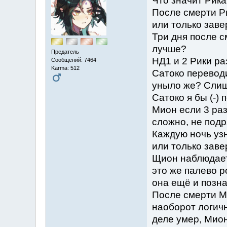
Что значит Рик
После смерти Ри
или только зав
Три дня после с
лучше?
Предатель
НД1 и 2 Рики ра
Сообщений: 7464
Karma: 512
Сатоко переводи
уныло же? Слишк
Сатоко я бы (-) 
Мион если 3 раз
сложно, не подр
Каждую ночь узн
или только зав
Щион наблюдает 
это же палево р
она ещё и позна
После смерти М
наоборот логичн
деле умер, Мио