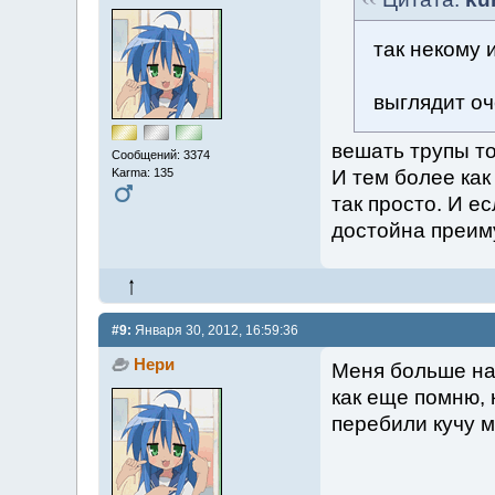
так некому 
выглядит о
вешать трупы то
Сообщений: 3374
И тем более как
Karma: 135
так просто. И ес
достойна преим
#9:
Января 30, 2012, 16:59:36
Нери
Меня больше нап
как еще помню, 
перебили кучу 