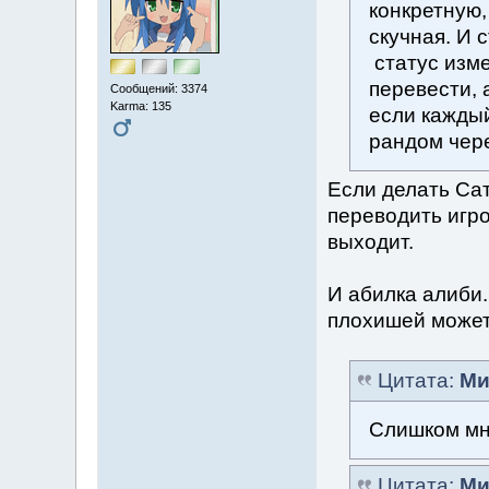
конкретную
скучная. И с
статус изме
перевести, 
Сообщений: 3374
Karma: 135
если каждый
рандом чере
Если делать Сат
переводить игро
выходит.
И абилка алиби.
плохишей может
Цитата:
Ми
Слишком мно
Цитата:
Ми