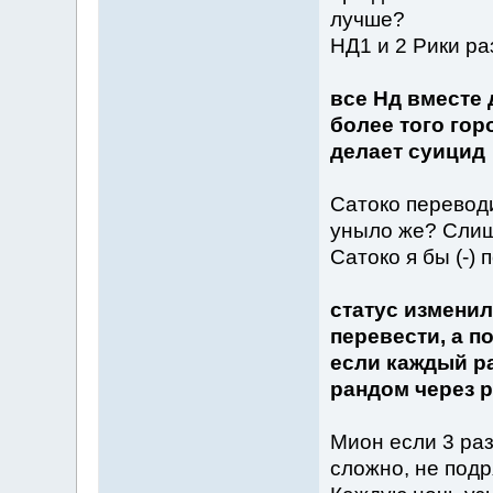
лучше?
НД1 и 2 Рики ра
все Нд вместе д
более того гор
делает суицид
Сатоко переводи
уныло же? Слишк
Сатоко я бы (-) 
статус изменил
перевести, а п
если каждый ра
рандом через р
Мион если 3 раз
сложно, не подр