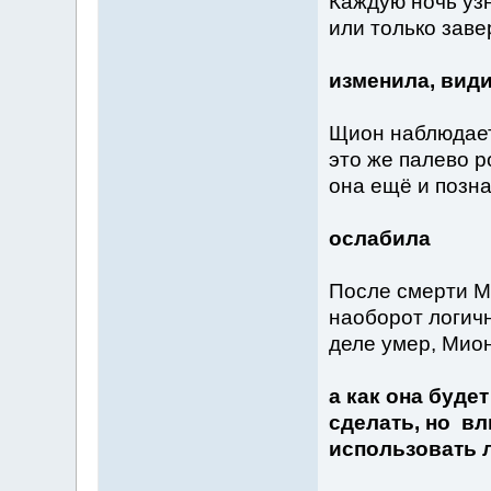
Каждую ночь узн
или только зав
изменила, види
Щион наблюдает 
это же палево р
она ещё и позна
ослабила
После смерти М
наоборот логичн
деле умер, Мио
а как она буде
сделать, но в
использовать 