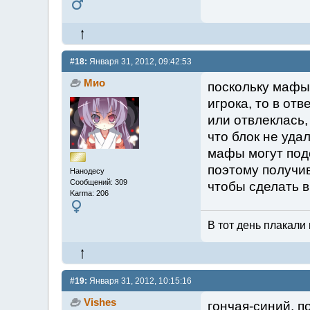
#18:
Января 31, 2012, 09:42:53
Мио
поскольку мафы
игрока, то в от
или отвлеклась,
что блок не уда
мафы могут под
поэтому получи
Нанодесу
Сообщений: 309
чтобы сделать 
Karma: 206
В тот день плакали 
#19:
Января 31, 2012, 10:15:16
Vishes
гончая-синий, п