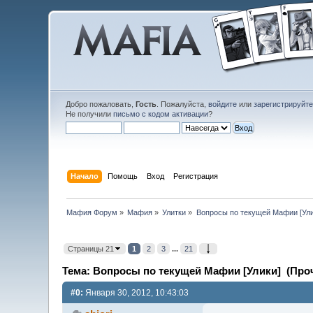
Добро пожаловать,
Гость
. Пожалуйста,
войдите
или
зарегистрируйт
Не получили
письмо с кодом активации
?
Начало
Помощь
Вход
Регистрация
Мафия Форум
»
Мафия
»
Улитки
»
Вопросы по текущей Мафии [Ули
Страницы 21
1
2
3
...
21
Тема: Вопросы по текущей Мафии [Улики] (Проч
#0:
Января 30, 2012, 10:43:03