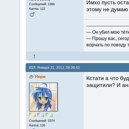
Имхо пусть оста
Сообщений: 1366
этому не думаю 
Karma: 122
-----------------------------
— Он убил мою тёт
— Прошу вас, сегод
ворчать по поводу то
#17:
Января 31, 2012, 09:39:43
Нери
Кстати а что бу
защитили? И ана
Сообщений: 3374
Karma: 135