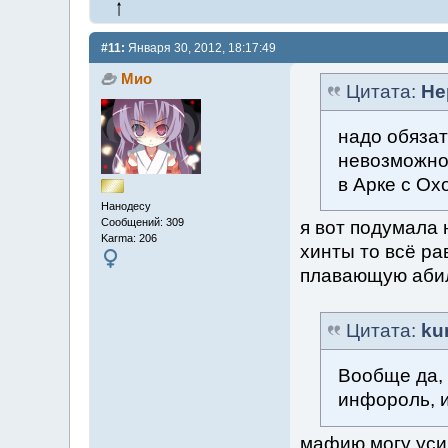
#11:
Января 30, 2012, 18:17:49
Мио
Цитата:
Не
надо обязат
невозможно 
в Арке с Ох
Нанодесу
Сообщений: 309
я вот подумала 
Karma: 206
хинты то всё рав
плавающую абил
Цитата:
ku
Вообще да, 
инфороль, и
мафию могу уси