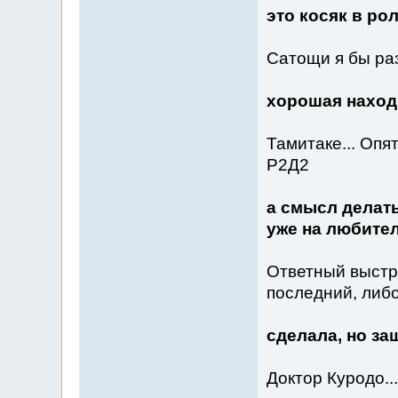
это косяк в ро
Сатощи я бы раз
хорошая находк
Тамитаке... Опя
Р2Д2
а смысл делать
уже на любител
Ответный выстр
последний, либо
сделала, но за
Доктор Куродо..