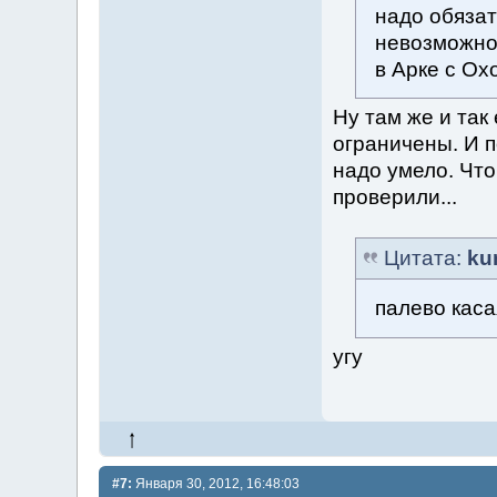
надо обязат
невозможно 
в Арке с Ох
Ну там же и так
ограничены. И п
надо умело. Что
проверили...
Цитата:
ku
палево каса
угу
#7:
Января 30, 2012, 16:48:03