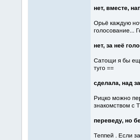
нет, вместе, н
Орьё каждую но
голосование... 
нет, за неё го
Сатощи я бы ещ
туго ==
сделала, над 
Рицко можно пе
знакомством с 
переведу, но б
Теппей . Если за