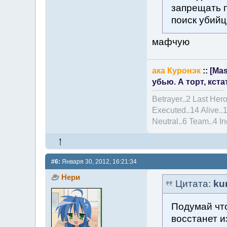
запрещать п
поиск убийц
мафчую
ака Куронэк
::
[Mas
убью. А торт, кста
Betrayer..2 Last Hero
Executed..14 Alive..
Neutral..6 Team..4 I
#6:
Января 30, 2012, 16:21:34
Нери
Цитата:
ku
Подумай что
восстанет и