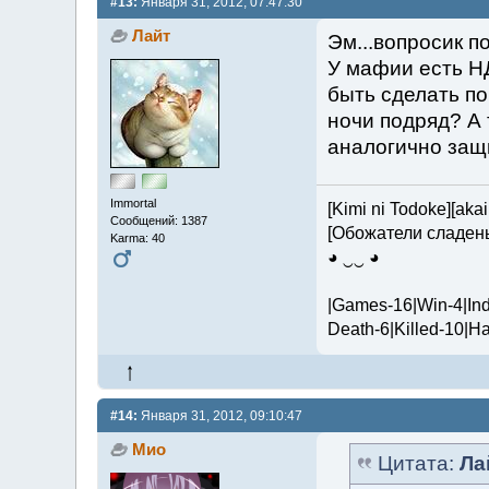
#13:
Января 31, 2012, 07:47:30
Лайт
Эм...вопросик п
У мафии есть Н
быть сделать по
ночи подряд? А
аналогично защ
Immortal
[Kimi ni Todoke][aka
Сообщений: 1387
[Обожатели сладен
Karma: 40
◕ ‿‿ ◕
|Games-16|Win-4|Ind
Death-6|Killed-10|H
#14:
Января 31, 2012, 09:10:47
Мио
Цитата:
Ла