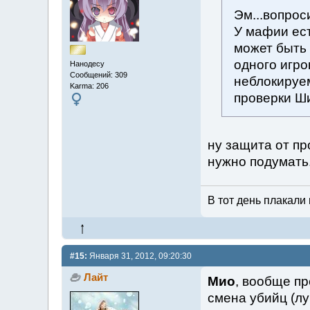
Эм...вопрос
У мафии ест
может быть 
одного игро
Нанодесу
Сообщений: 309
неблокируе
Karma: 206
проверки Ш
ну защита от про
нужно подумать
В тот день плакали 
#15:
Января 31, 2012, 09:20:30
Лайт
Мио
, вообще пр
смена убийц (лу