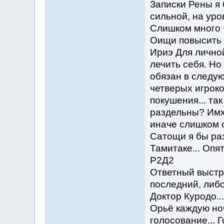
Записки Рены я 
сильной, на уро
Слишком много +
Оищи повысить л
Ириэ Для лично
лечить себя. Но
обязан в следую
четверых игроко
покушения... так
раздельны? Имхо
иначе слишком 
Сатощи я бы раз
Тамитаке... Опя
Р2Д2
Ответный выстр
последний, либо
Доктор Куродо..
Орьё каждую но
голосование... 