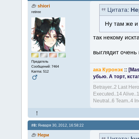
shiori
Цитата:
Не
retiree
Ну там же и
так некому искт
выглядит очень
Предатель
Сообщений: 7464
ака Куронэк
::
[Mas
Karma: 512
убью. А торт, кста
Betrayer..2 Last Hero
Executed..14 Alive..
Neutral..6 Team..4 I
#8:
Января 30, 2012, 16:58:22
Нери
Цитата:
ku