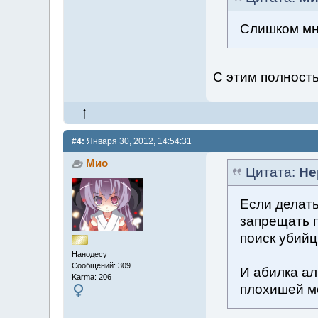
Слишком мно
С этим полность
#4:
Января 30, 2012, 14:54:31
Мио
Цитата:
Не
Если делать
запрещать п
поиск убийц
Нанодесу
Сообщений: 309
И абилка ал
Karma: 206
плохишей м