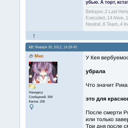
убью. А торт, кста
Betrayer..2 Last Hero
Executed..14 Alive..
Neutral..6 Team..4 I
#2:
Января 30, 2012, 14:26:45
Мио
У Кея вербуемос
убрала
Что значит Рик
Нанодесу
Сообщений: 309
это для красно
Karma: 206
После смерти Ри
или только зав
Три дня после с