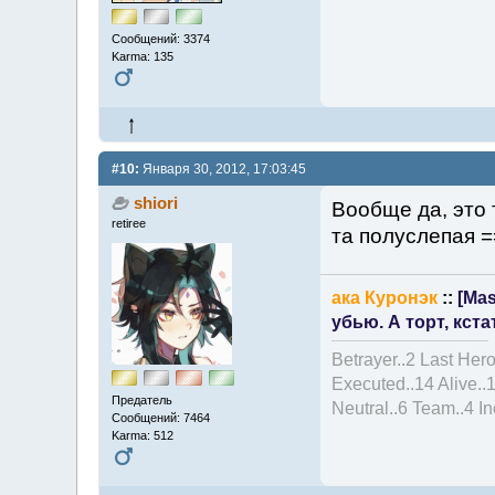
Сообщений: 3374
Karma: 135
#10:
Января 30, 2012, 17:03:45
shiori
Вообще да, это 
retiree
та полуслепая =
ака Куронэк
::
[Mas
убью. А торт, кста
Betrayer..2 Last Hero
Executed..14 Alive..
Предатель
Neutral..6 Team..4 I
Сообщений: 7464
Karma: 512