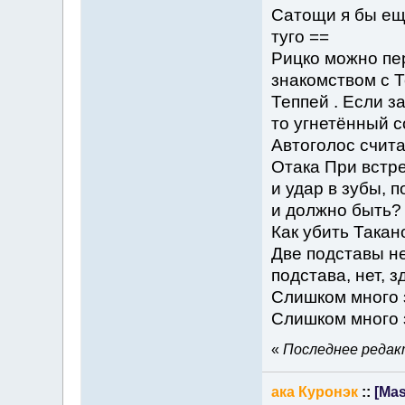
Сатощи я бы ещ
туго ==
Рицко можно пе
знакомством с 
Теппей . Если за
то угнетённый с
Автоголос счит
Отака При встр
и удар в зубы, п
и должно быть?
Как убить Такан
Две подставы н
подстава, нет, з
Слишком много з
Слишком много з
«
Последнее редакт
ака Куронэк
::
[Mas