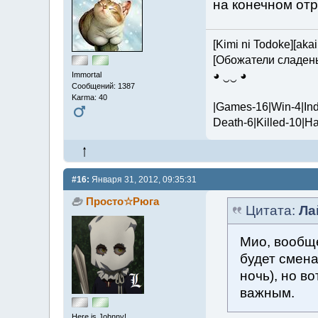
на конечном отр
[Kimi ni Todoke][aka
[Обожатели сладен
◕ ‿‿ ◕
Immortal
Сообщений: 1387
Karma: 40
|Games-16|Win-4|Ind
Death-6|Killed-10|H
#16:
Января 31, 2012, 09:35:31
Просто☆Рюга
Цитата:
Ла
Мио, вообще
будет смена
ночь), но в
важным.
Here is Johnny!