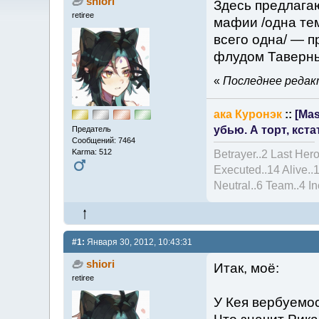
shiori
Здесь предлага
retiree
мафии /одна тем
всего одна/ — п
флудом Таверн
«
Последнее редакт
ака Куронэк
::
[Mas
убью. А торт, кста
Предатель
Сообщений: 7464
Karma: 512
Betrayer..2 Last Hero
Executed..14 Alive..
Neutral..6 Team..4 I
#1:
Января 30, 2012, 10:43:31
shiori
Итак, моё:
retiree
У Кея вербуемос