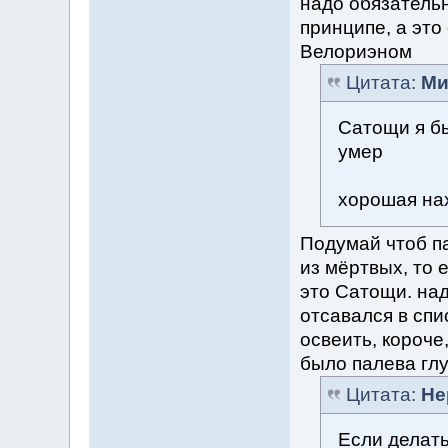
надо обязатель
принципе, а это
Велориэном
Цитата:
Ми
Сатощи я бы
умер
хорошая нах
Подумай чтоб па
из мёртвых, то е
это Сатощи. на
отсавался в спи
освеить, короче
было палева глу
Цитата:
Не
Если делать