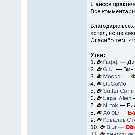
Шансов практич
Все комментарии
Благодарю всех, 
хотел, но не смо
Спасибо тем, кт
Утки:
1.
Гафф
— Ди
2.
G.K.
— Винт
3.
Messor
—
Ф
4.
DoCoMo
— 
5.
Sutter Cane
6.
Legal Alien
7.
Nirtok
— Бил
8.
XoloD
—
Ба
9.
Ковалёв Ст
10.
Blur
—
Обж
11.
Анноушка