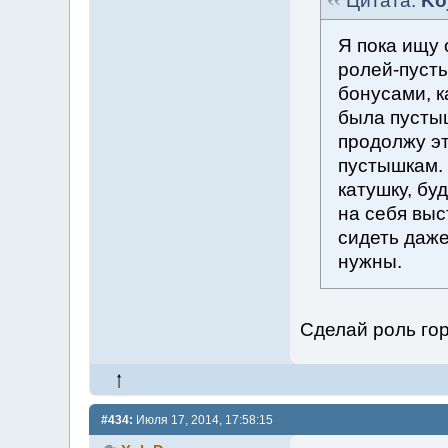
Цитата:
Ko
Я пока ищу
ролей-пусты
бонусами, к
была пустыш
продолжу эт
пустышкам. 
катушку, бу
на себя выс
сидеть даже
нужны.
Сделай роль гор
#434:
Июля 17, 2014, 17:58:15