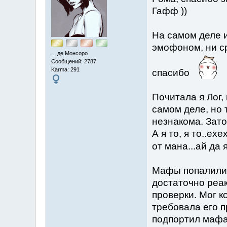
Гафф ))
На самом деле 
эмофоном, ни ср
... де Монсоро
Сообщений: 2787
Karma: 291
спасибо
Почитала я Лог,
самом деле, но
незнакома. Зато
А я то, я то..ех
от мана...ай да
Мафы попалилис
достаточно реак
проверки. Мог к
требовала его п
подпортил мафа