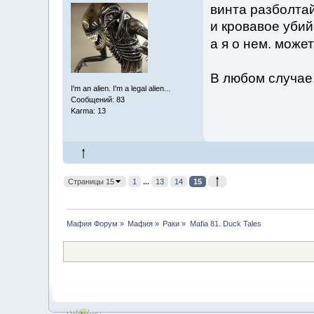
винта разболта
и кровавое убий
а я о нем. може
В любом случае
I'm an alien. I'm a legal alien...
Сообщений: 83
Karma: 13
Страницы 15
1
...
13
14
15
Мафия Форум
»
Мафия
»
Раки
»
Mafia 81. Duck Tales