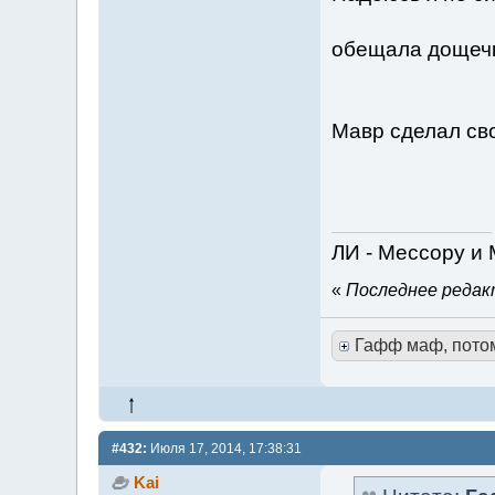
обещала дощечк
Мавр сделал сво
ЛИ - Мессору и
«
Последнее редакт
Гафф маф, пото
#432:
Июля 17, 2014, 17:38:31
Kai