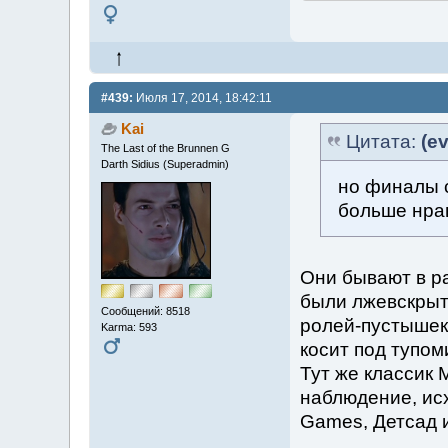
#439:
Июля 17, 2014, 18:42:11
Kai
Цитата:
(ev
The Last of the Brunnen G
Darth Sidius (Superadmin)
но финалы 
больше нрав
Они бывают в ра
были лжевскрыти
Сообщений: 8518
ролей-пустышек 
Karma: 593
косит под тупо
Тут же классик 
наблюдение, исх
Games, Детсад и 