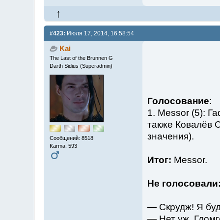
#423:
Июля 17, 2014, 16:58:54
Kai
The Last of the Brunnen G
Darth Sidius (Superadmin)
Голосование
:
1. Messor (5): Г
также Ковалёв С
значения).
Сообщений: 8518
Karma: 593
Итог:
Messor.
Не голосовали
— Скрудж! Я бу
— Нет уж, Гломг