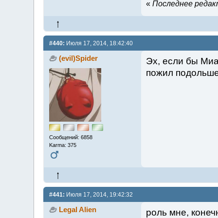
«
Последнее редакт
#440:
Июля 17, 2014, 18:42:40
(evil)Spider
Эх, если бы Миа
пожил подольше.
Сообщений: 6858
Karma: 375
#441:
Июля 17, 2014, 19:42:32
Legal Alien
роль мне, конеч