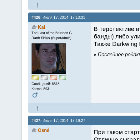
#426:
Июля 17, 2014, 17:13:31
Kai
В перспективе в
The Last of the Brunnen G
банды) либо ули
Darth Sidius (Superadmin)
Также Darkwing 
«
Последнее редакт
Сообщений: 8518
Karma: 593
#427:
Июля 17, 2014, 17:16:27
Osmi
При таком старт
Отлично сыграл