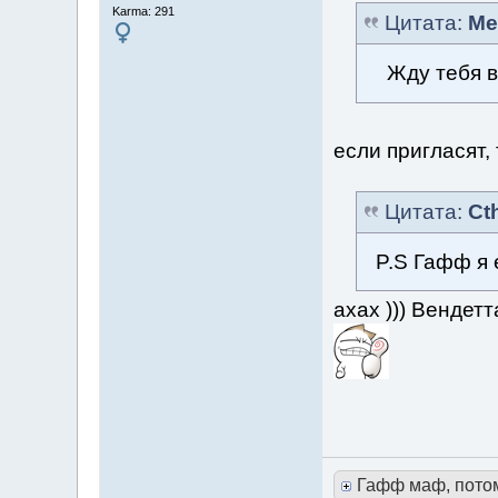
Karma: 291
Цитата:
Me
Жду тебя в
если пригласят,
Цитата:
Ct
P.S Гафф я
ахах ))) Вендет
Гафф маф, пото