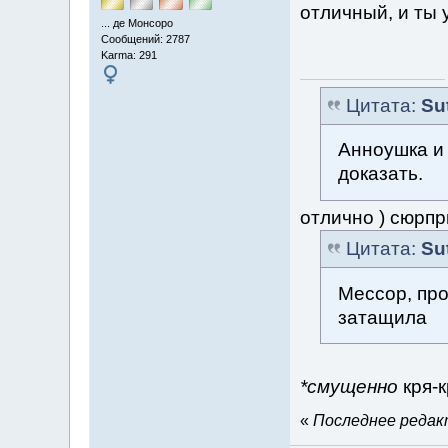
отличный, и ты
... де Монсоро
Сообщений: 2787
Karma: 291
Цитата:
Su
Анноушка и 
доказать.
отлично ) сюрпр
Цитата:
Su
Мессор, про
затащила
*смущенно
кря-
«
Последнее редакт