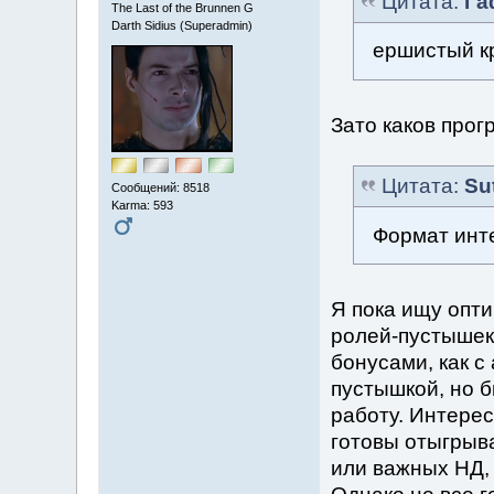
Цитата:
Г
The Last of the Brunnen G
Darth Sidius (Superadmin)
ершистый к
Зато каков про
Цитата:
Su
Сообщений: 8518
Karma: 593
Формат инт
Я пока ищу опт
ролей-пустышек.
бонусами, как с
пустышкой, но б
работу. Интерес
готовы отыгрыва
или важных НД,