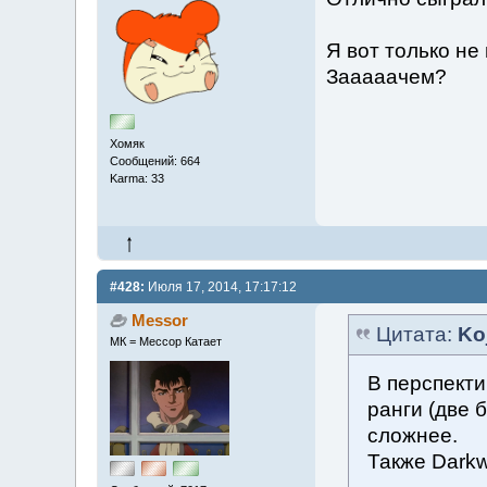
Я вот только не
Зааааачем?
Хомяк
Сообщений: 664
Karma: 33
#428:
Июля 17, 2014, 17:17:12
Messor
Цитата:
Ko
МК = Мессор Катает
В перспекти
ранги (две 
сложнее.
Также Darkw