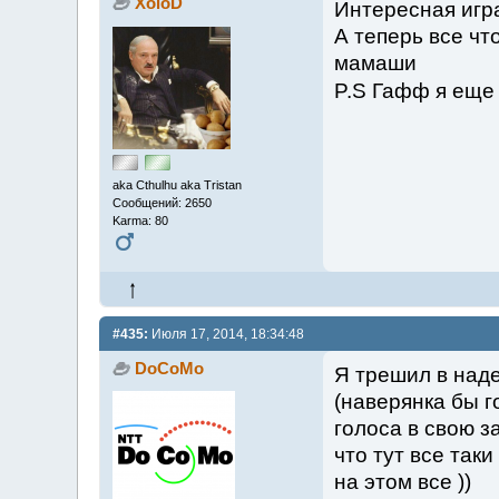
XoloD
Интересная игр
А теперь все чт
мамаши
P.S Гафф я ещ
aka Cthulhu aka Tristan
Сообщений: 2650
Karma: 80
#435:
Июля 17, 2014, 18:34:48
DoCoMo
Я трешил в над
(наверянка бы г
голоса в свою з
что тут все так
на этом все ))