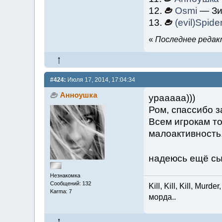
12.
Osmi
— Зиг
13.
(evil)Spide
«
Последнее редакт
#424:
Июля 17, 2014, 17:04:34
Анноушка
урааааа)))
Ром, спассибо за
Всем игрокам то
малоактивность.
надеюсь ещё с
Незнакомка
Сообщений: 132
Kill, Kill, Kill, Mur
Karma: 7
морда..