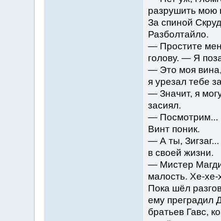
разрушить мою 
За спиной Скруд
Разболтайло.
— Простите мен
голову. — Я поз
— Это моя вина,
я урезал тебе з
— Значит, я мог
засиял.
— Посмотрим...
Винт поник.
— А ты, Зигзаг.
в своей жизни.
— Мистер Магди,
малость. Хе-хе-
Пока шёл разгов
ему преградил 
братьев Гавс, к