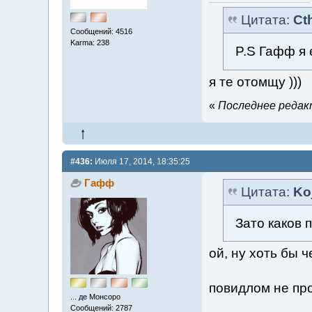
Цитата:
Ct
Сообщений: 4516
Karma: 238
P.S Гафф я
я те отомщу )))
«
Последнее редакт
#436:
Июля 17, 2014, 18:35:25
Гафф
Цитата:
Ko
Зато каков 
ой, ну хоть бы ч
повидлом не пр
... де Монсоро
Сообщений: 2787