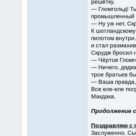
решётку.
— Гломгольд! Ты
промышленный 
— Ну уж нет, Ск
К шотландскому
пилотом внутри.
и стал размахив
Скрудж бросил н
— Чёртов Гломго
— Ничего, дядюш
трое братьев бы
— Ваша правда,
Все еле-еле пог
Макдака.
Продолжение с
Поздравляю с 
Заслуженно. Сы