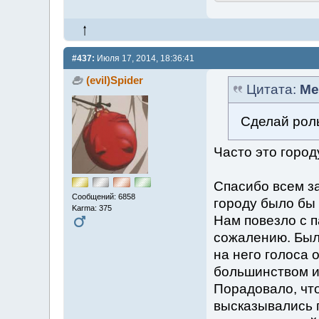
#437:
Июля 17, 2014, 18:36:41
(evil)Spider
Цитата:
Me
Сделай роль
Часто это город
Спасибо всем за
Сообщений: 6858
городу было бы 
Karma: 375
Нам повезло с п
сожалению. Был
на него голоса 
большинством и
Порадовало, что
высказывались 