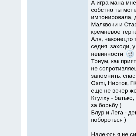
А игра мана мн
собстно ты мог 
импонировала, 
Малквочи и Стас
кремневое терп
Аля, наконецто 
седня..заходи, 
невинности
Триум, как прия
не сопротивляе
запомнить, спас
Оsmi, Нирток, ГК
еще не вечер 
Ктулху - батько
за борьбу )
Блур и Лега - д
побороться )
Надеюсь я не си