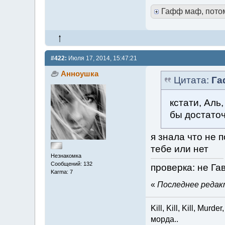
Гафф маф, пото
#422:
Июля 17, 2014, 15:47:21
Анноушка
Цитата:
Г
кстати, Аль
бы достато
я знала что не 
тебе или нет
Незнакомка
Сообщений: 132
проверка: не Гав
Karma: 7
«
Последнее редакт
Kill, Kill, Kill, Mur
морда..