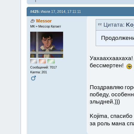
#425:
Июля 17, 2014, 17:11:11
Messor
Цитата:
Ko
МК = Мессор Катает
Продолжение
Уахааххаахаха!
бессмертен!
Сообщений: 7017
Karma: 201
Поздравляю гор
победу, особенн
злыдней.)))
Kojima, спасибо
за роль мана с