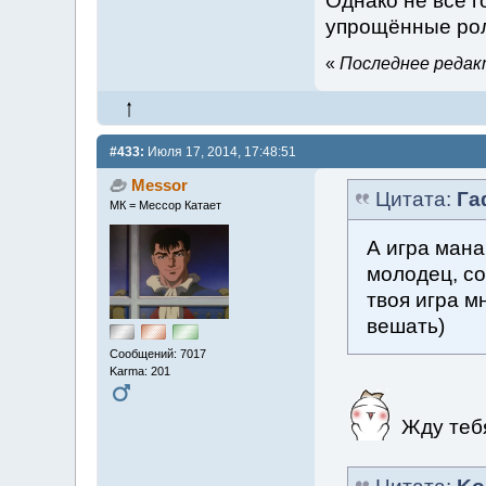
Однако не все г
упрощённые ро
«
Последнее редакт
#433:
Июля 17, 2014, 17:48:51
Messor
Цитата:
Г
МК = Мессор Катает
А игра мана
молодец, со
твоя игра м
вешать)
Сообщений: 7017
Karma: 201
Жду тебя