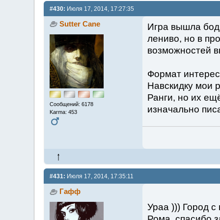
#430:
Июля 17, 2014, 17:27:35
Sutter Cane
Игра вышла бодр
лениво, но в пр
возможностей в
Формат интересн
Навскидку мои р
Ранги, но их ещ
Сообщений: 6178
изначально писа
Karma: 453
#431:
Июля 17, 2014, 17:35:11
Гафф
Ураа ))) Город с 
Рома, спасибо з