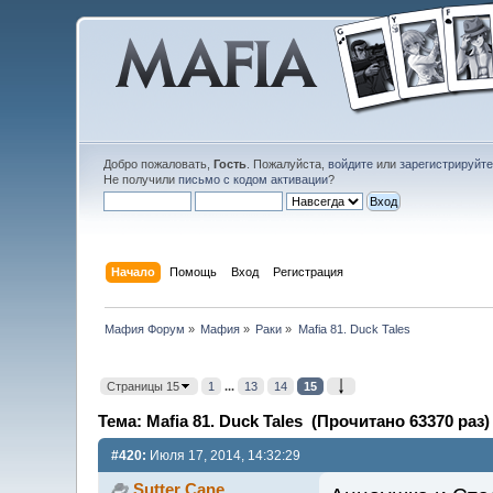
Добро пожаловать,
Гость
. Пожалуйста,
войдите
или
зарегистрируйт
Не получили
письмо с кодом активации
?
Начало
Помощь
Вход
Регистрация
Мафия Форум
»
Мафия
»
Раки
»
Mafia 81. Duck Tales
Страницы 15
1
...
13
14
15
Тема: Mafia 81. Duck Tales (Прочитано 63370 раз)
#420:
Июля 17, 2014, 14:32:29
Sutter Cane