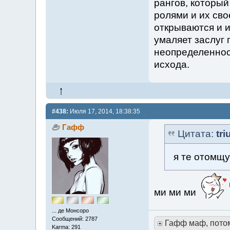
рангов, который
ролями и их сво
открываются и и
умаляет заслуг 
неопределеннос
исхода.
#438:
Июля 17, 2014, 18:38:35
Гафф
Цитата:
tr
я те отомщу 
ми ми ми
... де Монсоро
Сообщений: 2787
Гафф маф, пото
Karma: 291