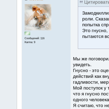
Цитироват
Замодкиллил
роли. Сказа
попытка спр
Это гнусно,
пытаются вс
Сообщений: 116
Karma: 9
Мы же поговорил
увидеть.
Гнусно - это оц
действий как в
гадливости, мер
Мой поступок у 
что я гнусно по
одного человека
Я считаю, что н