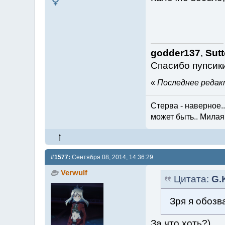
godder137
,
Sutt
Спасибо пупси
«
Последнее редакт
Стерва - наверное...
может быть.. Милая 
#1577:
Сентября 08, 2014, 14:36:29
Verwulf
Цитата:
G.
Зря я обозв
За что хоть?)