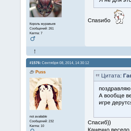
Спаsибо
Король муравьев
Сообщений: 261
Karma: 7
#1576:
Сентября 08, 2014, 14:30:12
Puss
Цитата:
Г
поздравляю 
А вообще ве
игре дерутс
not available
Спасиб))
Сообщений: 232
Karma: 10
Канечно весело