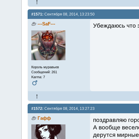
#1571:
Сентября 08, 2014, 13:23:50
---SaF---
Убеждаюсь что 
Король муравьев
Сообщений: 261
Karma: 7
#1572:
Сентября 08, 2014, 13:27:23
Гафф
поздравляю горо
А вообще весело
дерутся мирные, 