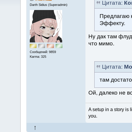
Цитата:
Ко
Darth Sidius (Superadmin)
Предлагаю н
Эффекту.
Ну дак там флу
что мимо.
Сообщений: 9859
Karma: 325
Цитата:
Mo
там достато
Ой, далеко не в
A setup in a story is 
you.