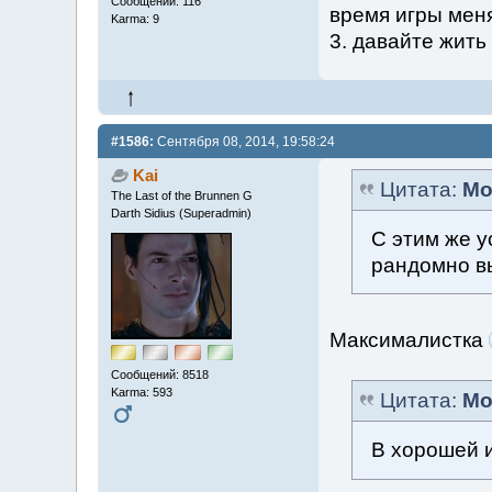
Сообщений: 116
время игры мен
Karma: 9
3. давайте жит
#1586:
Сентября 08, 2014, 19:58:24
Kai
Цитата:
Mo
The Last of the Brunnen G
Darth Sidius (Superadmin)
С этим же у
рандомно в
Максималистка
Сообщений: 8518
Karma: 593
Цитата:
Mo
В хорошей 