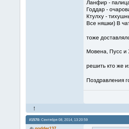
Ланфир - палиц
Годдар - очаро
Ктулху - тихуш
Все няшки) В ча
тоже доставля
Мовена, Пусс и 
решить кто же 
Поздравления 
#1570:
Сентября 08, 2014, 13:20:59
godder137