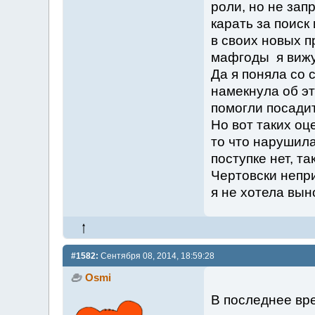
роли, но не зап
карать за поиск
в своих новых п
мафгоды я вижу
Да я поняла со 
намекнула об э
помогли посадит
Но вот таких оц
то что нарушила
поступке нет, та
Чертовски непр
я не хотела вын
#1582:
Сентября 08, 2014, 18:59:28
Osmi
В последнее вр