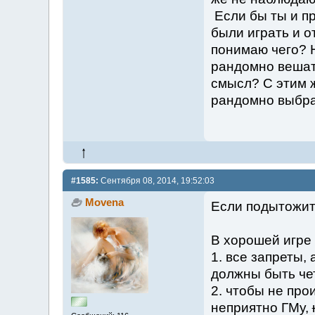
Если бы ты и пр
были играть и о
понимаю чего? 
рандомно вешать
смысл? С этим 
рандомно выбра
#1585:
Сентября 08, 2014, 19:52:03
Movena
Если подытожить
В хорошей игре
1. все запреты,
должны быть че
2. чтобы не про
неприятно ГМу,