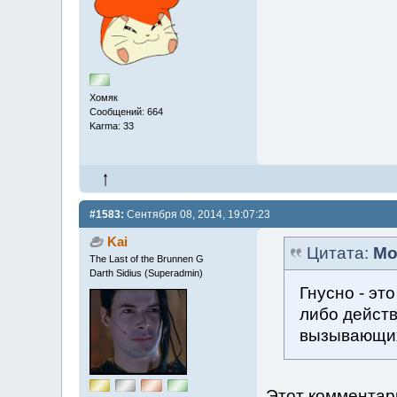
Хомяк
Сообщений: 664
Karma: 33
#1583:
Сентября 08, 2014, 19:07:23
Kai
Цитата:
Mo
The Last of the Brunnen G
Darth Sidius (Superadmin)
Гнусно - эт
либо дейст
вызывающих
Этот комментари