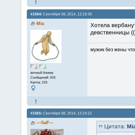
#1564:
Сентября 08, 2014, 12:19:36
Mia
Хотела вербанут
девственницы ((
мужик без жены что
вечный блокер
Сообщений: 933
Karma: 233
#1565:
Сентября 08, 2014, 12:24:22
---SaF---
Цитата:
Mi