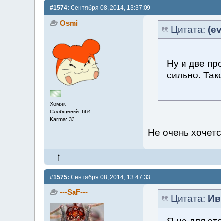
#1574:
Сентября 08, 2014, 13:37:09
Osmi
Цитата:
(ev
Ну и две пр
сильно. Так
Хомяк
Сообщений: 664
Karma: 33
Не очень хочетс
#1575:
Сентября 08, 2014, 13:47:33
---SaF---
Цитата:
Ив
Я не для эт