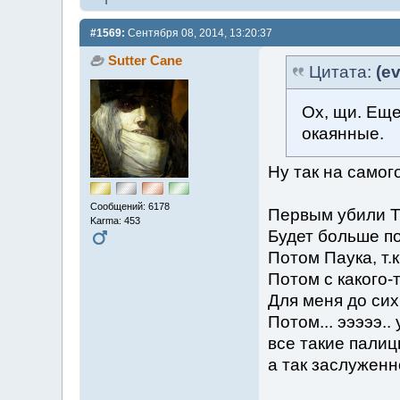
#1569:
Сентября 08, 2014, 13:20:37
Sutter Cane
Цитата:
(ev
Ох, щи. Еще
окаянные.
Ну так на самог
Сообщений: 6178
Первым убили Три
Karma: 453
Будет больше п
Потом Паука, т.к
Потом с какого-
Для меня до сих
Потом... эээээ..
все такие палиц
а так заслуженн