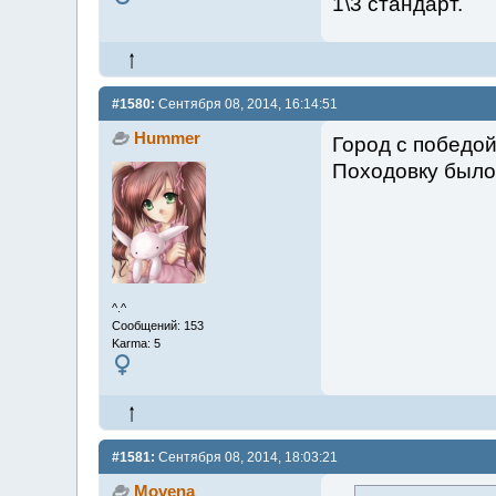
1\3 стандарт.
#1580:
Сентября 08, 2014, 16:14:51
Hummer
Город с победой
Походовку было 
^.^
Сообщений: 153
Karma: 5
#1581:
Сентября 08, 2014, 18:03:21
Movena