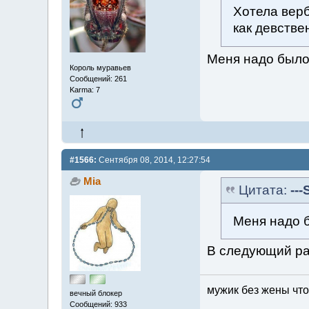
Хотела верб
как девстве
Меня надо был
Король муравьев
Сообщений: 261
Karma: 7
#1566:
Сентября 08, 2014, 12:27:54
Mia
Цитата:
---
Меня надо 
В следующий ра
мужик без жены что
вечный блокер
Сообщений: 933