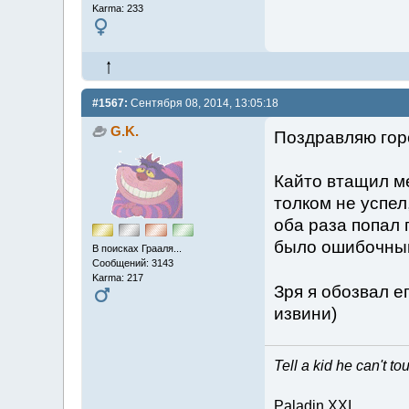
Karma: 233
#1567:
Сентября 08, 2014, 13:05:18
G.K.
Поздравляю гор
Кайто втащил ме
толком не успел
оба раза попал
было ошибочным,
В поисках Грааля...
Сообщений: 3143
Karma: 217
Зря я обозвал е
извини)
Tell a kid he can't t
Paladin XXI