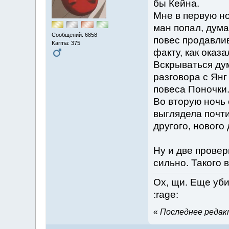
бы Кейна.
Мне в первую но
ман попал, дума
Сообщений: 6858
повес продавлив
Karma: 375
факту, как оказа
Вскрываться дум
разговора с Янг 
повеса Поночки
Во вторую ночь 
выглядела почт
другого, нового 
Ну и две провер
сильно. Такого 
Ох, щи. Еще уби
:rage:
«
Последнее редакт