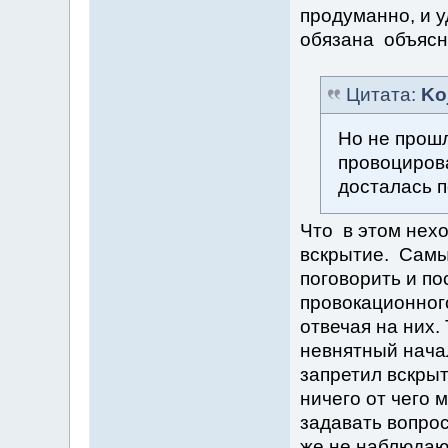
продуманно, и у
обязана объясни
Цитата:
Ko
Но не прошл
провоцирова
досталась п
Что в этом нехо
вскрытие. Самы
поговорить и по
провокационного
отвечая на них.
невнятный начал
запретил вскрыт
ничего от чего 
задавать вопрос
же не наблюдаю 