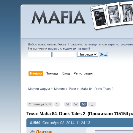
Добро пожаловать,
Гость
. Пожалуйста,
войдите
или
зарегистрируйт
Не получили
письмо с кодом активации
?
Начало
Помощь
Вход
Регистрация
Мафия Форум
»
Мафия
»
Раки
»
Mafia 84. Duck Tales 2
Страницы 53
1
...
51
52
53
Тема: Mafia 84. Duck Tales 2 (Прочитано 115154 р
#1560:
Сентября 08, 2014, 11:24:13
Ланташ