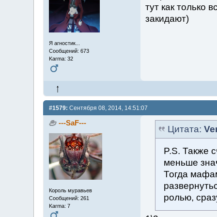
тут как только 
закидают)
Я агностик...
Сообщений: 673
Karma: 32
#1579:
Сентября 08, 2014, 14:51:07
---SaF---
Цитата:
Ve
P.S. Также 
меньше зна
Тогда мафа
развернутьс
Король муравьев
ролью, сраз
Сообщений: 261
Karma: 7