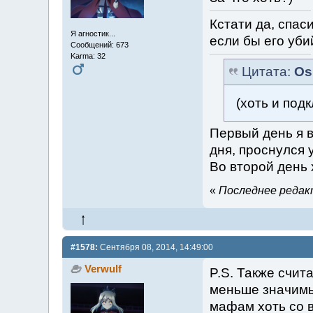
Кстати да, спас
Я агностик...
если бы его уби
Сообщений: 673
Karma: 32
Цитата:
Os
(хоть и под
Первый день я 
дня, проснулся 
Во второй день 
«
Последнее редакт
#1578:
Сентября 08, 2014, 14:49:00
Verwulf
P.S. Также счит
меньше значимы
мафам хоть со 