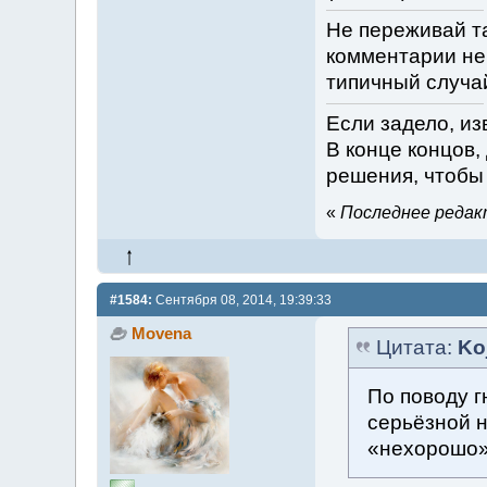
Не переживай та
комментарии не 
типичный случай
Если задело, изв
В конце концов,
решения, чтобы 
«
Последнее редакт
#1584:
Сентября 08, 2014, 19:39:33
Movena
Цитата:
Ko
По поводу г
серьёзной н
«нехорошо»