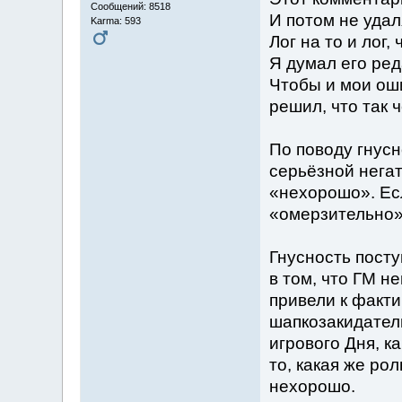
Сообщений: 8518
И потом не удал
Karma: 593
Лог на то и лог
Я думал его ред
Чтобы и мои оши
решил, что так 
По поводу гнусн
серьёзной нега
«нехорошо». Ес
«омерзительно»,
Гнусность посту
в том, что ГМ н
привели к факти
шапкозакидатель
игрового Дня, к
то, какая же рол
нехорошо.