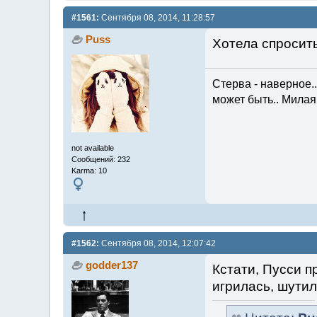
#1561:
Сентября 08, 2014, 11:28:57
Puss
Хотела спросить
Стерва - наверное...
может быть.. Милая 
not available
Сообщений: 232
Karma: 10
#1562:
Сентября 08, 2014, 12:07:42
godder137
Кстати, Пусси п
игрилась, шутил