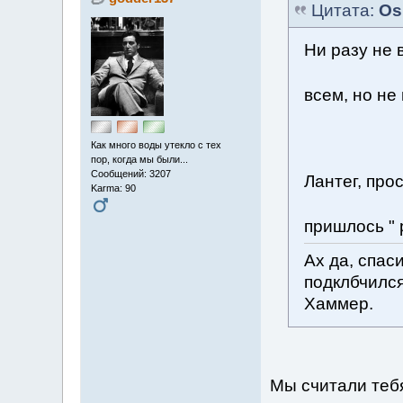
Цитата:
Os
Ни разу не
всем, но не
Как много воды утекло с тех
пор, когда мы были...
Сообщений: 3207
Лантег, про
Karma: 90
пришлось "
Ах да, спас
подклбчился
Хаммер.
Мы считали теб