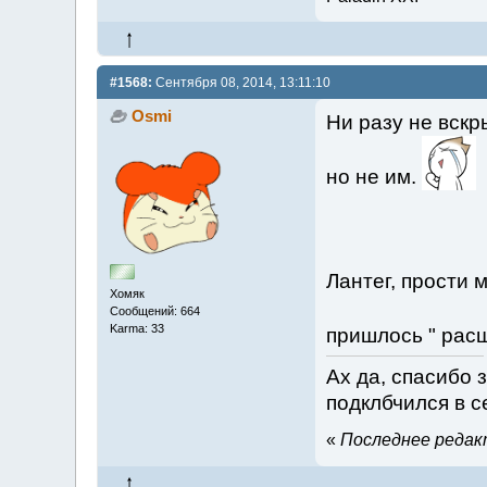
#1568:
Сентября 08, 2014, 13:11:10
Osmi
Ни разу не вск
но не им.
Лантег, прости 
Хомяк
Сообщений: 664
Karma: 33
пришлось " рас
Ах да, спасибо 
подклбчился в с
«
Последнее редакт