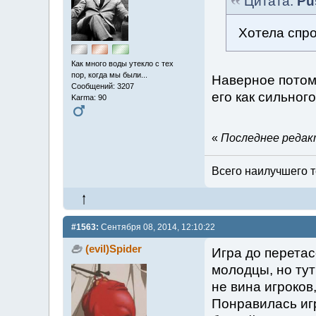
Цитата:
Pu
Хотела спро
Как много воды утекло с тех
пор, когда мы были...
Наверное потому
Сообщений: 3207
его как сильного
Karma: 90
«
Последнее редакт
Всего наилучшего т
#1563:
Сентября 08, 2014, 12:10:22
(evil)Spider
Игра до перетас
молодцы, но тут
не вина игроков
Понравилась иг